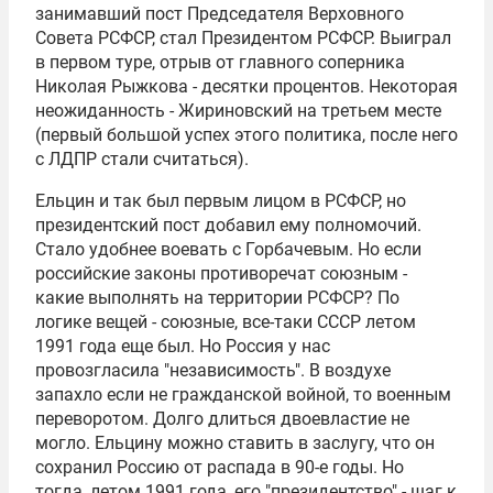
занимавший пост Председателя Верховного
Совета РСФСР, стал Президентом РСФСР. Выиграл
в первом туре, отрыв от главного соперника
Николая Рыжкова - десятки процентов. Некоторая
неожиданность - Жириновский на третьем месте
(первый большой успех этого политика, после него
с
ЛДПР
стали считаться).
Ельцин и так был первым лицом в РСФСР, но
президентский пост добавил ему полномочий.
Стало удобнее воевать с Горбачевым. Но если
российские законы противоречат союзным -
какие выполнять на территории РСФСР? По
логике вещей - союзные, все-таки СССР летом
1991 года еще был. Но Россия у нас
провозгласила "независимость". В воздухе
запахло если не гражданской войной, то военным
переворотом. Долго длиться двоевластие не
могло. Ельцину можно ставить в заслугу, что он
сохранил Россию от распада в 90-е годы. Но
тогда, летом 1991 года, его "президентство" - шаг к