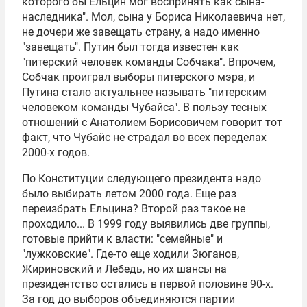
которого бы Ельцин мог воспринять как сына-
наследника". Мол, сына у Бориса Николаевича нет,
не дочери же завещать страну, а надо именно
"завещать". Путин был тогда известен как
"питерский человек команды Собчака". Впрочем,
Собчак проиграл выборы питерского мэра, и
Путина стало актуальнее называть "питерским
человеком команды Чубайса". В пользу тесных
отношений с Анатолием Борисовичем говорит тот
факт, что Чубайс не страдал во всех переделах
2000-х годов.
По Конституции следующего президента надо
было выбирать летом 2000 года. Еще раз
переизбрать Ельцина? Второй раз такое не
проходило... В 1999 году выявились две группы,
готовые прийти к власти: "семейные" и
"лужковские". Где-то еще ходили Зюганов,
Жириновский и Лебедь, но их шансы на
президентство остались в первой половине 90-х.
За год до выборов объединяются партии