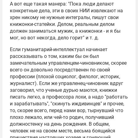
А вот еще такая манера: "Пока люди делают
конкретные дела, эти в своих НИИ извлекают на
хрен никому не нужные интегралы, пишут свои
книжонки-статейки. Делом, реальным делом
должен заниматься мужик, а книжонки - и я бы
мог, но вот некогда, дело горит" и т. д.
Если гуманитарий-интеллектуал начинает
рассказывать о том, каким бы он был
замечательным управленцем-чиновником, скорее
всего он довольно посредственен по своей
профессии (плохой социолог, филолог, историк,
журналист). Если же управленец-чиновник вдруг
заговорил, что ученые дурью маются, книжки
писать легко, а профессора лохи, а надо "работать
и зарабатывать", "скинуть иждивинцев" и прочее,
то, скорее всего, перед нами вор, тырнувший что
плохо лежало, или чей-то родич, получивший
должностенку на день рождения. В общем,
человек не на своем месте, весьма боящийся
пришествия настоящих хозяев и гоняющий