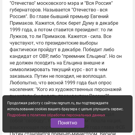
"Отечество" московского мэра и "Вся Россия"
губернаторов. Называется "Отечество - вся
Россия". Во главе бывший премьер
Евгений
Примаков
. Кажется, блок берет Думу в декабре
1999 года, а потом ставится президент: то ли
Лужков, то ли Примаков. Кажется - сила. Все
чувствуют, что президентские выборы
фактически пройдут в декабре. Победит либо
кандидат от ОВР, либо "преемник Ельцина". Но он
не должен походить на Ельцина внешне и
символизировать текущий курс - вот в чем
закавыка. Путин не походил, не воплощал.
Любопытно, что весной 1999 года был опрос
населения: "Кого из художественных персонажей
вы хотели бы видеть президентом России?"
Большинство назвало Штирлица.
Продолжая работу с сайтом regnum.ru, вы подтверждаете
использование cookies вашего браузера с целью улучшить сервис.
"Штирлиц" и пришел. И если Ельцин воплощал
Подробнее о политике обработки персональных данных
собой "свободу", то за "Штирлицем" пошла нация,
Понятно
взыскующая порядка. Летом 1999 года глава ФСБ
Путин становится премьер-министром. Весной