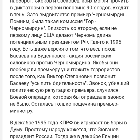
наоборот. Скоков и Сосковец, коих могли прочить
в диктаторы в первой половине 90-х годов, уходят
в тень. Зато выдвигается премьер Черномырдин.
Помним, была такая комиссия "Гор -
Черномырдин". Близость ко второму, если не
первому лицу США делают Черномырдина
потенциальным президентом РФ. Где-то к 1995
году. Есть даже версия о том, что весь поход
Басаева на Буденновск - акция российских
силовиков против Черномырдина. Якобы они
пообещали премьеру уничтожить террористов
после того, как Виктор Степанович позвонит
Басаеву "усыпить бдительность". Звонок, убивший
политическую репутацию премьера, случился.
Боевой операции, которая бы оправдала звонок,
не было. Осталась только пощечина премьер-
министру.
В декабре 1995 года
КПРФ
выигрывает выборы в
Думу. Простому народу кажется, что Зюганов
президент России. Тогда же в декабре Ельцин