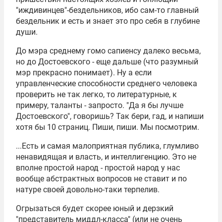
"иждивинцев"-бездельников, ибо сам-то главный
бездельник и есть и знает это про себя в глубине
души.
До мэра среднему гомо сапиенсу далеко весьма,
но до Достоевского - еще дальше (что разумный
мэр прекрасно понимает). Ну а если
управленческие способности среднего человека
проверить не так легко, то литературные, к
примеру, таланты - запросто. "Да я бы лучше
Достоевского", говоришь? Так бери, гад, и напиши
хотя бы 10 страниц. Пиши, пиши. Мы посмотрим.
...Есть и самая малоприятная публика, глумливо
ненавидящая и власть, и интеллигенцию. Это не
вполне простой народ - простой народ у нас
вообще абстрактных вопросов не ставит и по
натуре своей довольно-таки терпелив.
Огрызаться будет скорее юный и дерзкий
"представитель миддл-класса" (или не очень