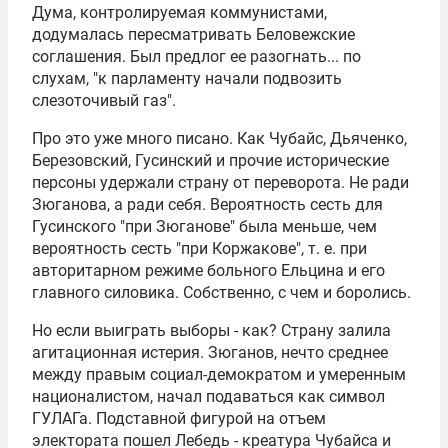
Дума, контролируемая коммунистами,
додумалась пересматривать Беловежские
соглашения. Был предлог ее разогнать... по
слухам, "к парламенту начали подвозить
слезоточивый газ".
Про это уже много писано. Как Чубайс, Дьяченко,
Березовский, Гусинский и прочие исторические
персоны удержали страну от переворота. Не ради
Зюганова, а ради себя. Вероятность сесть для
Гусинского "при Зюганове" была меньше, чем
вероятность сесть "при Коржакове", т. е. при
авторитарном режиме больного Ельцина и его
главного силовика. Собственно, с чем и боролись.
Но если выиграть выборы - как? Страну залила
агитационная истерия. Зюганов, нечто среднее
между правым социал-демократом и умеренным
националистом, начал подаваться как символ
ГУЛАГа. Подставной фигурой на отъем
электората пошел Лебедь - креатура Чубайса и