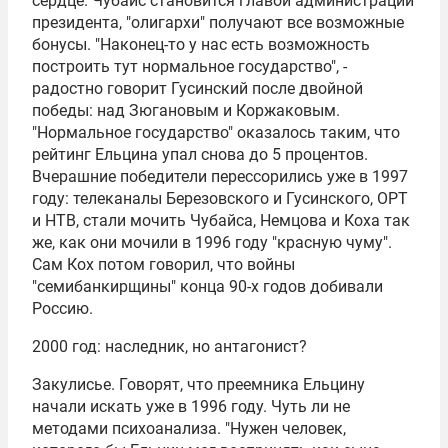
сердце. Чубайс становится главой администрации
президента, "олигархи" получают все возможные
бонусы. "Наконец-то у нас есть возможность
построить тут нормальное государство", -
радостно говорит Гусинский после двойной
победы: над Зюгановым и Коржаковым.
"Нормальное государство" оказалось таким, что
рейтинг Ельцина упал снова до 5 процентов.
Вчерашние победители перессорились уже в 1997
году: телеканалы Березовского и Гусинского, ОРТ
и НТВ, стали мочить Чубайса, Немцова и Коха так
же, как они мочили в 1996 году "красную чуму".
Сам Кох потом говорил, что войны
"семибанкирщины" конца 90-х годов добивали
Россию.
2000 год: наследник, но антагонист?
Закулисье. Говорят, что преемника Ельцину
начали искать уже в 1996 году. Чуть ли не
методами психоанализа. "Нужен человек,