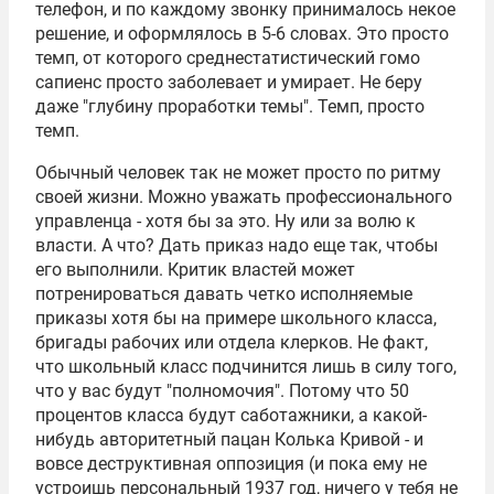
телефон, и по каждому звонку принималось некое
решение, и оформлялось в 5-6 словах. Это просто
темп, от которого среднестатистический гомо
сапиенс просто заболевает и умирает. Не беру
даже "глубину проработки темы". Темп, просто
темп.
Обычный человек так не может просто по ритму
своей жизни. Можно уважать профессионального
управленца - хотя бы за это. Ну или за волю к
власти. А что? Дать приказ надо еще так, чтобы
его выполнили. Критик властей может
потренироваться давать четко исполняемые
приказы хотя бы на примере школьного класса,
бригады рабочих или отдела клерков. Не факт,
что школьный класс подчинится лишь в силу того,
что у вас будут "полномочия". Потому что 50
процентов класса будут саботажники, а какой-
нибудь авторитетный пацан Колька Кривой - и
вовсе деструктивная оппозиция (и пока ему не
устроишь персональный 1937 год, ничего у тебя не