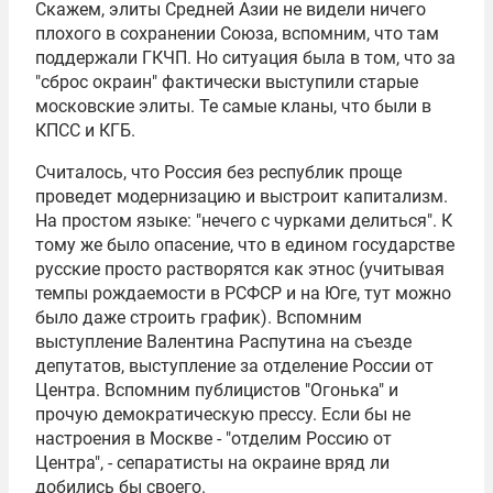
Скажем, элиты Средней Азии не видели ничего
плохого в сохранении Союза, вспомним, что там
поддержали ГКЧП. Но ситуация была в том, что за
"сброс окраин" фактически выступили старые
московские элиты. Те самые кланы, что были в
КПСС и КГБ.
Считалось, что Россия без республик проще
проведет модернизацию и выстроит капитализм.
На простом языке: "нечего с чурками делиться". К
тому же было опасение, что в едином государстве
русские просто растворятся как этнос (учитывая
темпы рождаемости в РСФСР и на Юге, тут можно
было даже строить график). Вспомним
выступление
Валентина Распутина
на съезде
депутатов, выступление за отделение России от
Центра. Вспомним публицистов "Огонька" и
прочую демократическую прессу. Если бы не
настроения в Москве - "отделим Россию от
Центра", - сепаратисты на окраине вряд ли
добились бы своего.