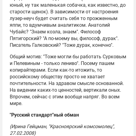
юный, ну так маленькая собачка, как известно, до
старости щенок). В зависимости от настроения
лузер-неуч будет считать себя то прожженным
яппи, то вдумчивым аналитиком.
Анатолий
Чубайс
? "Знаем козла, знаем". Философ
Пятигорский? "А по-моему вы, философ, дурак".
Писатель Галковский? "Тоже дурак, конечно".
Общий мотив: "Тоже могли бы работать Сурковым
и Пелевиным - только лениво". Посему пашем
копирайтерами. Если как-то итожить, то
российскому обществу просто не хватает
почтительности. На здравом смысле основанной.
На видении каких-то ценностей, вертикали оных.
Впрочем, сейчас с этим вообще напряг. Во всем
мире.
"
Русский стандарт
"ный обман
(Ирина Гейцман, "Красноярский комсомолец",
27.02.2008)