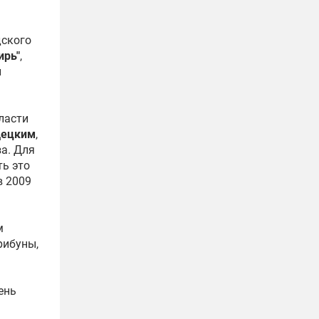
дского
ирь"
,
и
ласти
децким
,
а. Для
ь это
в 2009
м
рибуны,
ень