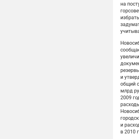
на пост
горсове
избрать
задумат
учитыва
Новосиб
сообща
увелич
докумен
резерв
и утвер
общий о
млрд ру
2009 го
расходы
Новосиб
городск
и расхо
в 2010 