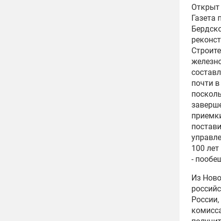
Открыт 
Газета 
Бердско
реконс
Строите
железно
составл
почти в
посколь
заверше
приемки
постав
управле
100 лет
- пообе
Из Ново
российс
России,
комисс