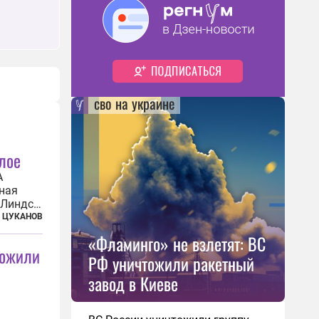
сво на украине
лое
А
ная
 Линдси
андитов,
 ЦУКАНОВ
ду.
«Фламинго» не взлетят: ВС
ремя
тожили
РФ уничтожили ракетный
завод в Киеве