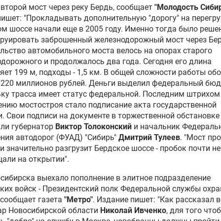
второй мост через реку Бердь, сообщает
"Молодость Сиби
пишет: "Прокладывать дополнительную "дорогу" на перегр
м шоссе начали еще в 2005 году. Именно тогда было реше
труировать заброшенный железнодорожный мост через Бер
льство автомобильного моста велось на опорах старого
дорожного и продолжалось два года. Сегодня его длина
яет 199 м, подходы - 1,5 км. В общей сложности работы об
 220 миллионов рублей. Деньги выделил федеральный бюд
ку трасса имеет статус федеральной. Последним штрихом
нию мостостроя стало подписание акта государственной
. Свои подписи на документе в торжественной обстановке
или губернатор
Виктор Толоконский
и начальник Федераль
ния автодорог (ФУАД) "Сибирь"
Дмитрий Тулеев
. "Мост пр
 и значительно разгрузит Бердское шоссе - пробок почти не
щали на открытии".
сибирска выехало пополнение в элитное подразделение
ких войск - Президентский полк
Федеральной службы охр
 сообщает газета
"Метро"
. Издание пишет: "Как рассказал 
ар Новосибирской области
Николай Ивченко
, для того что