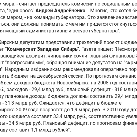
у мэра, - считает председатель комиссии по социальным в
та, "единоросс"
Андрей Андрейченко
. - Многие, кто хотел б
ся мэром, - из команды губернатора. Это заявление застав
ься, они должны понимать, с чем им придется столкнуться
я мощный административный ресурс губернатора".
ирским депутатам представили трехлетний проект бюдже
ет
"Коммерсант Западная Сибирь"
. Газета пишет: "Несмотр
ивающийся дефицит, чиновники сочли главный финансовы
т "прогрессивным", обращая внимание депутатов на "скр
ы". Народным избранникам рекомендовали оперативно пор
дить бюджет на декабрьской сессии. По прогнозам финанс
бъем доходов бюджета Новосибирска на 2008 год состави
б., расходов - 29,4 млрд руб., плановый дефицит - 818 млн р
ду плановые доходы бюджета должны составить 29,4 млрд 
 - 31,3 млрд руб. Ожидается, что дефицит в бюджете
ирска 2009 года возрастет до 1,9 млрд руб. В 2010 году д
ого бюджета составят 33,4 млрд руб., соответственно увел
ды - 34,5 млрд руб. Плановый дефицит, по прогнозам финан
году составит 1,1 млрд рублей".