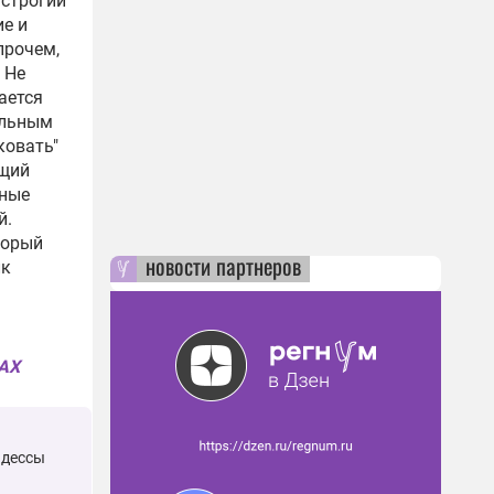
 строгий
ие и
прочем,
 Не
ается
ильным
ковать"
ущий
ьные
й.
торый
новости партнеров
лк
MAX
Одессы