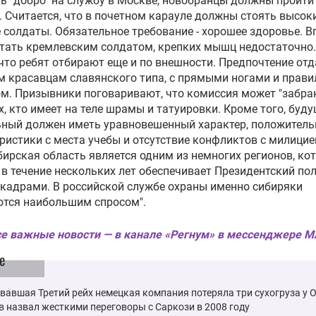
ь "добро" на службу в Москве, новобранцы должны пройти
. Считается, что в почетном карауле должны стоять высок
 солдаты. Обязательное требование - хорошее здоровье. В
тать кремлевским солдатом, крепких мышц недостаточно.
 что ребят отбирают еще и по внешности. Предпочтение отд
 красавцам славянского типа, с прямыми ногами и прав
м. Призывники поговаривают, что комиссия может "забра
х, кто имеет на теле шрамы и татуировки. Кроме того, буд
ьный должен иметь уравновешенный характер, положител
ристики с места учебы и отсутствие конфликтов с милицие
ирская область является одним из немногих регионов, ко
 в течение нескольких лет обеспечивает Президентский по
кадрами. В российской службе охраны именно сибиряки
ются наибольшим спросом".
е важные новости — в канале «Регнум» в мессенджере 
е
авшая Третий рейх немецкая компания потеряла три сухогруза у 
 назвал жесткими переговоры с Саркози в 2008 году