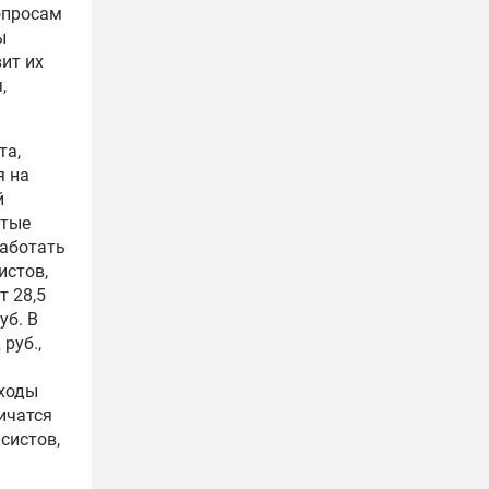
опросам
ы
ит их
,
та,
я на
й
ытые
аботать
истов,
т 28,5
уб. В
руб.,
оходы
ичатся
систов,