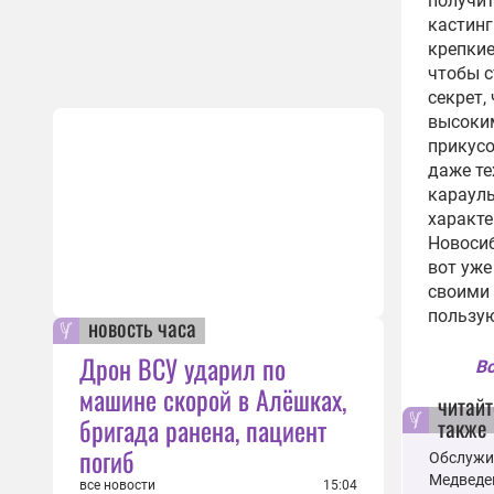
получит
кастинг
крепкие
чтобы с
секрет,
высоким
прикусо
даже те
караул
характе
Новосиб
вот уже
своими 
пользу
новость часа
Дрон ВСУ ударил по
Вс
машине скорой в Алёшках,
читайт
бригада ранена, пациент
также
погиб
Обслужив
Медведев
все новости
15:04