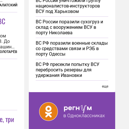
ВС России уничтожили группу
ылатых
АЛАТСКИЙ
националистов-инструкторов
за с
ВСУ под Харьковом
ы удары
ВС
ВС России поразили сухогруз и
склад с вооружением ВСУ в
порту Николаева
ном
. До
ВС РФ поразили военные склады
машин
со средствами связи и РЭБ в
бросили
ЗОЛОТАРЁВ
порту Одессы
в
далеко
ВС РФ пресекли попытку ВСУ
перебросить резервы для
удержания Ивановки
еще
е, три