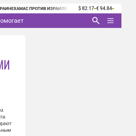
$ 82.17
€ 94.84
КРАИНЕ
ХАМАС ПРОТИВ ИЗРАИЛЯ
помогает
СМИ
з.
та.
адают
льным