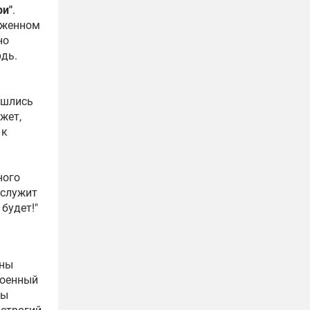
ри"
.
уженном
но
дь.
ошлись
жет,
 к
ного
ослужит
 будет!"
аны
военный
бы