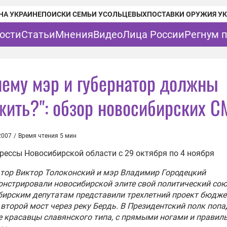
НА УКРАИНЕ
ПОИСКИ СЕМЬИ УСОЛЬЦЕВЫХ
ПОСТАВКИ ОРУЖИЯ У
ости
Статьи
Мнения
Видео
Лица России
Регнум 
чему мэр и губернатор должны
жить?": обзор новосибирских 
2007
/
Время чтения 5 мин
рессы Новосибирской области с 29 октября по 4 ноября
атор
Виктор Толоконский
и мэр
Владимир Городецкий
нстрировали новосибирской элите свой политический сою
ирским депутатам представили трехлетний проект бюдже
второй мост через реку Бердь. В Президентский полк поп
 красавцы славянского типа, с прямыми ногами и прави