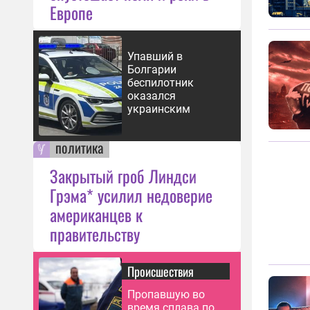
Европе
Упавший в
Болгарии
беспилотник
оказался
украинским
политика
Закрытый гроб Линдси
Грэма* усилил недоверие
американцев к
правительству
Происшествия
Пропавшую во
время сплава по