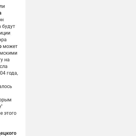
 ли
а
он
а будут
зиции
эра
о
может
умскими
у на
есла
04 года,
алось
торым
"
е этого
децкого