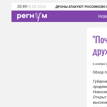
20:49
08.08.2026
ДРОНЫ АТАКУЮТ РОССИЮ
СВО 
Нов
"По
дру
6 ноября 
Обзор п
Губерн
продемо
Новосиб
Открыт 
высокие