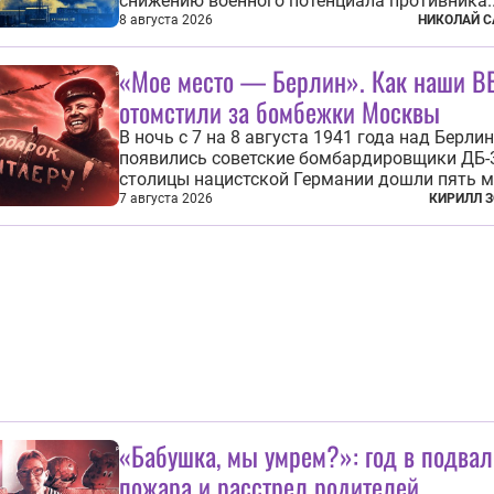
снижению военного потенциала противника.
Поражены предприятие по производству кр
8 августа 2026
НИКОЛАЙ С
ракет, крупный склад топлива и два сухогру
военными грузами. Дополнительно нанесен
«Мое место — Берлин». Как наши В
по объектам в ряде городов. В Киеве...
отомстили за бомбежки Москвы
В ночь с 7 на 8 августа 1941 года над Берли
появились советские бомбардировщики ДБ-3
столицы нацистской Германии дошли пять 
морской авиации Балтийского флота. Они с
7 августа 2026
КИРИЛЛ 
бомбы на город, который в тот момент жил 
полной уверенности, что война идет где-то 
на востоке, Красная...
«Бабушка, мы умрем?»: год в подвал
пожара и расстрел родителей