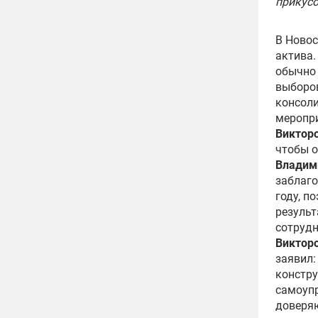
прикус
В Новос
актива.
обычно 
выборов
консоли
меропри
Виктор
чтобы о
Владим
заблаго
году, п
результ
сотрудн
Виктор
заявил:
констру
самоупр
доверяю