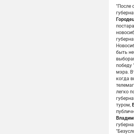
"После 
губерн
Городе
постара
новосиб
губерна
Новосиб
быть не
выборам
победу 
мэра. В
когда в
телема
легко п
губерна
туром,
публичн
Владим
губерна
"Безусл