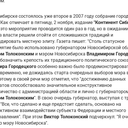
ом
.
ибирске состоялось уже второе в 2007 году собрание горо
 Как отмечает в пятницу, 2 ноября, издание
"Континент Сиб
это мероприятие проводится один раз в год, но в ожидани
 власти решили отойти от сложившихся традиций и
дировать местную элиту. Газета пишет: "Столь статусное
ятие было использовано губернатором Новосибирской об
ом Толоконским
и мэром Новосибирска
Владимиром Горо
бозначить крепость их традиционного политического союз
ира Городецкого
особенно важно было продемонстрироват
временно, не дожидаясь старта очередных выборов мэра 
оэтому в своей речи мэр отметил, что "достижению данных
атов способствовало значительное конструктивное
ичество с администрацией области и лично с губернаторо
ом Толоконским
". В свою очередь губернатор, выступая с т
 "Все, что сделано и еще предстоит сделать, основано на
ктивном взаимодействии субъекта Федерации и местного
авления". При этом
Виктор Толоконский
подчеркнул: "Я оч
 мэру Новосибирска".