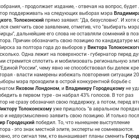
собрания, - продолжает издание, - отвечая на вопрос, будет
атор поддерживать на следующих выборах мэра
Владимир
цкого
,
Толоконский
прямо заявил: "Да, безусловно". И хотя 
лся смягчить свое заявление, отметив, что "выбирать мэр
ирцы", дальнейшие его слова не оставляли сомнений в по
тора. Причин обозначить свою позицию по кандидатуре м
ирска за полтора года до выборов у
Виктора Толоконског
сколько. Одна лежит на поверхности - губернатор перед д
и стремится сплотить и мобилизовать региональную элит
"
Единой России
", чему явно не способствовал бы дележ кр
торая - власти намерены избежать повторения ситуации 20
ыборы мэра проходили в острой конкурентной борьбе с
гнатом
Яковом Лондоном
, и
Владимиру Городецкому
не уд
обедить в первом туре - он набрал 43% голосов. В тот раз
тор не сразу обозначил свою поддержку, а потом, перед в
Виктору Толоконскому
уже пришлось "в авральном порядке
о и недвусмысленно заявить свою позицию. И только посл
ир Городецкий
победил. То, что нынешнее выступление
тора - это знак местной элите, эксперты не сомневаются.
овно, это сигнал тем, кто вынашивает планы сменить
Горо