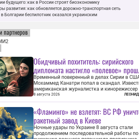
ии будущего: как в России строят биоэкономику
ы развития: как обновляется дорожно-транспортная сеть
 в Болгарии беспилотник оказался украинским
и партнеров
МИ2
Обидчивый похититель: сирийского
дипломата настигло «полевое» прош
Временный поверенный в делах Сирии в СШ
Мохаммед Канатри попал в скандал. Извест
американская журналистка и кинорежиссер
Снелл неожиданно узнала в нем одного из б
8 августа 2026
ЛЕОНИД
похитивших ее в сирийском Алеппо в 2016 го
Журналистка убеждена, что Канатри, в то в
«Фламинго» не взлетят: ВС РФ унич
известный под подпольным...
ракетный завод в Киеве
Ночные удары по Украине 8 августа стали
продолжением последовательной работы по