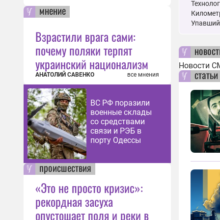
Технолог
мнение
Километр
Упавший
Взрастили врага сами:
почему поляки терпят
новост
украинский национализм
Новости С
статьи
АНАТОЛИЙ САВЕНКО
все мнения
ВС РФ поразили
военные склады
со средствами
связи и РЭБ в
порту Одессы
происшествия
«Это не просто кризис»:
рекордная засуха
опустошает поля и реки в