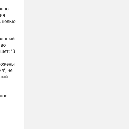
онно
ния
с целью
ванный
 во
шет: "В
дложены
я", не
йный
р
кое