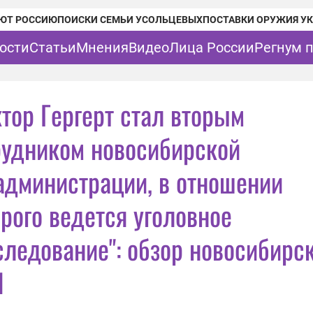
ЮТ РОССИЮ
ПОИСКИ СЕМЬИ УСОЛЬЦЕВЫХ
ПОСТАВКИ ОРУЖИЯ У
ости
Статьи
Мнения
Видео
Лица России
Регнум 
ктор Гергерт стал вторым
рудником новосибирской
администрации, в отношении
орого ведется уголовное
следование": обзор новосибирс
И