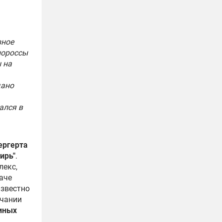
вное
нороссы
ы на
дано
ался в
ергерта
ирь"
.
лекс,
аче
известно
нчании
иных