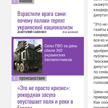
мнение
окажутс
кандида
Взрастили врага сами:
депутат
почему поляки терпят
"Это не
украинский национализм
газеты
АНАТОЛИЙ САВЕНКО
все мнения
кандида
все из 
новосиб
Силы ПВО за день
сбили 360
одобрил
украинских
публичн
беспилотников
"москви
депутат
по сло
происшествия
решения
голосов
«Это не просто кризис»:
Цены на
рекордная засуха
приведе
опустошает поля и реки в
Как со
Европе
руково