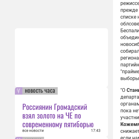
режиссе
прежде 
списке 
облсове
Беспал
объедин
новосиб
собирал
региона
партийн
"прайме
выборы 
новость часа
"О
Стан
департ
Россиянин Громадский
органам
пока не
взял золото на ЧЕ по
участни
современному пятиборью
Кожемя
снижает
все новости
17:43
если на