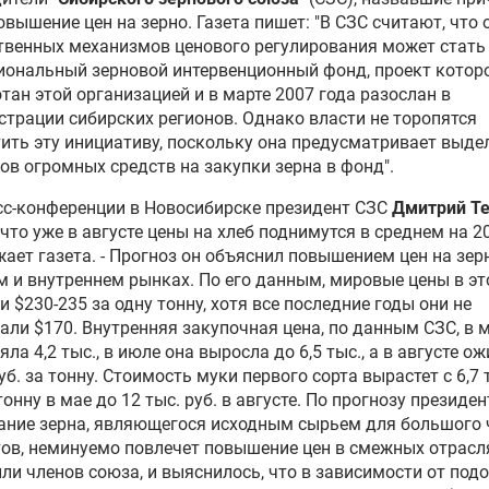
овышение цен на зерно. Газета пишет: "В СЗС считают, что
твенных механизмов ценового регулирования может стать
ональный зерновой интервенционный фонд, проект котор
тан этой организацией и в марте 2007 года разослан в
трации сибирских регионов. Однако власти не торопятся
ить эту инициативу, поскольку она предусматривает выде
в огромных средств на закупки зерна в фонд".
сс-конференции в Новосибирске президент СЗС
Дмитрий Т
 что уже в августе цены на хлеб поднимутся в среднем на 20
ает газета. - Прогноз он объяснил повышением цен на зер
 и внутреннем рынках. По его данным, мировые цены в эт
и $230-235 за одну тонну, хотя все последние годы они не
ли $170. Внутренняя закупочная цена, по данным СЗС, в 
яла 4,2 тыс., в июле она выросла до 6,5 тыс., а в августе о
руб. за тонну. Стоимость муки первого сорта вырастет с 6,7 
 тонну в мае до 12 тыс. руб. в августе. По прогнозу президен
ание зерна, являющегося исходным сырьем для большого 
ов, неминуемо повлечет повышение цен в смежных отрасл
ли членов союза, и выяснилось, что в зависимости от под