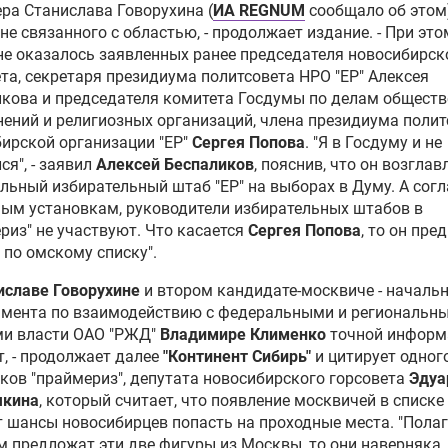
ра Станислава Говорухина (
ИА REGNUM
сообщало об этом)
не связанного с областью, - продолжает издание. - При это
не оказалось заявленных ранее председателя новосибирск
та, секретаря президиума политсовета НРО "ЕР"
Алексея
икова
и председателя комитета Госдумы по делам общест
ений и религиозных организаций, члена президиума полит
ирской организации "ЕР"
Сергея Попова
. "Я в Госдуму и не
ся", - заявил
Алексей Беспаликов
, пояснив, что он возглав
льный избирательный штаб "ЕР" на выборах в Думу. А сог
ым установкам, руководители избирательных штабов в
риз" не участвуют. Что касается
Сергея Попова
, то он пре
по омскому списку".
иславе Говорухине
и втором кандидате-москвиче - началь
амента по взаимодействию с федеральными и региональн
и власти ОАО "
РЖД
"
Владимире Клименко
точной информ
т, - продолжает далее
"Континент Сибирь"
и цитирует одног
ков "праймериз", депутата новосибирского горсовета
Эдуа
кина
, который считает, что появление москвичей в списке
 шансы новосибирцев попасть на проходные места. "Полаг
м предложат эти две фигуры из Москвы, то они наверняка