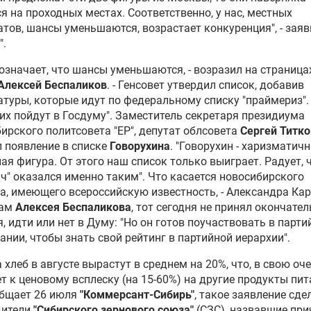
я на проходных местах. Соответственно, у нас, местных
тов, шансы уменьшаются, возрастает конкуренция", - заяв
".
 означает, что шансы уменьшаются, - возразил на страница
Алексей Беспаликов
. - Генсовет утвердил список, добавив
туры, которые идут по федеральному списку "праймериз".
них пойдут в Госдуму". Заместитель секретаря президиума
ирского политсовета "ЕР", депутат облсовета
Сергей Титко
 появление в списке
Говорухина
. "Говорухин - харизматичн
ая фигура. От этого наш список только выиграет. Радует, 
ч" оказался именно таким". Что касается новосибирского
а, имеющего всероссийскую известность, -
Александра Ка
вам
Алексея Беспаликова
, тот сегодня не принял окончате
, идти или нет в Думу: "Но он готов поучаствовать в парт
ании, чтобы знать свой рейтинг в партийной иерархии".
 хлеб в августе вырастут в среднем на 20%, что, в свою оче
т к ценовому всплеску (на 15-60%) на другие продукты пит
общает 26 июля
"Коммерсант-Сибирь"
, такое заявление сде
дители
"Сибирского зернового союза"
(СЗС), назвавшие при