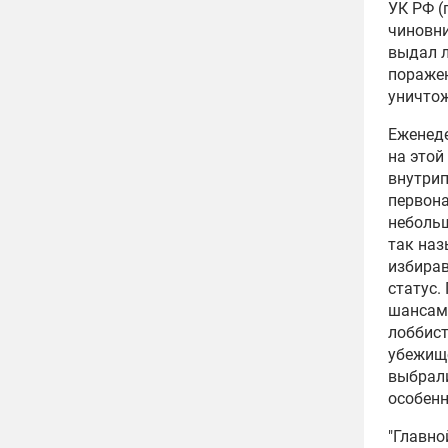
УК РФ 
чиновни
выдал л
поражен
уничтож
Еженед
на этой
внутрип
первона
небольш
так наз
избирав
статус.
шансам 
лоббист
убежище
выбрали
особенн
"Главно