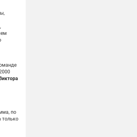
ы,
,
чем
ю
команде
 2000
Виктора
мма, по
а только