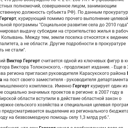
стных полномочий, совершенное лицом, занимающим
ственную должность субъекта РФ). По данным прокуратур
Гергерт
, курирующий помимо прочего выполнение целевой
ьной программы "Социальное развитие села до 2010 года"
нировал выдачу субсидии на строительство жилья в рабо
 Колывань. Между тем, земли поселка относятся к ведени
алитета, а не области. Другие подробности в прокуратуре
ь не стали".
ний
Виктор Гергерт
считается одной из ключевых фигур в 
атора
Виктора Толоконского
, - продолжает издание. - Еще в
ава региона пригласил руководителя Карасукского района
а
на пост своего заместителя - руководителя департамента
омышленного комплекса. Именно
Гергерт
курирует один из
е социально значимых проектов в регионе: в 2007 году в
ирской области вступили в действие областной закон о
ержке сельского хозяйства и специальная целевая програ
 предусматривается выделение из регионального бюджет
году на безвозмездную помощь селу 1,3 млрд руб.".