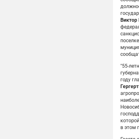
должно
государ
Виктор 
федерал
санкцио
поселке
муницип
сообщат
"55-лет
губерн
году гл
Гергерт
агропр
наиболе
Новосиб
господд
которой
в этом 