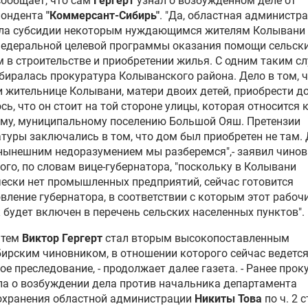
сообщает, что сам
Гергерт
узнал о возбужденном деле от
пондента
"Коммерсант-Сибирь"
. "Да, областная администр
ла субсидии некоторым нуждающимся жителям Колывани
федеральной целевой программы оказания помощи сельск
 в строительстве и приобретении жилья. С одним таким с
биралась прокуратура Колыванского района. Дело в том, 
 жительнице Колывани, матери двоих детей, приобрести до
сь, что он стоит на той стороне улицы, которая относится 
му, муниципальному поселению Большой Ояш. Претензии
туры заключались в том, что дом был приобретен не там.
 нынешним недоразумением мы разберемся",- заявил чинов
ого, по словам вице-губернатора, "поскольку в Колывани
ески нет промышленных предприятий, сейчас готовится
вление губернатора, в соответствии с которым этот рабоч
 будет включен в перечень сельских населенных пунктов".
 тем
Виктор Гергерт
стал вторым высокопоставленным
ирским чиновником, в отношении которого сейчас ведетс
ое преследование, - продолжает далее газета. - Ранее прок
а о возбуждении дела против начальника департамента
охранения областной администрации
Никиты Това
по ч. 2 с