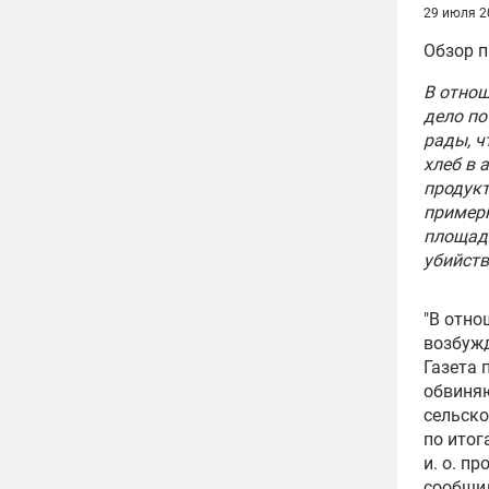
29 июля 2
Обзор п
В отнош
дело п
рады, ч
хлеб в 
продукт
примерн
площаде
убийств
"В отно
возбужд
Газета 
обвиня
сельско
по итог
и. о. п
сообщил