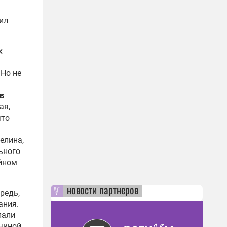
ил
х
 Но не
в
ая,
что
релина
,
льного
ийном
новости партнеров
редь,
ания.
лали
чиной