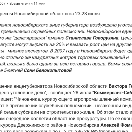
007
/
Время чтения 11 мин
рессы Новосибирской области за 23-28 июля
ении новосибирского вице-губернатора возбуждено уголо
о превышению служебных полномочий. Новосибирские еди
то им "делегировали" именно
Станислава Говорухина
. Цен
августе могут вырасти на 20% и вызвать рост цен на другие
ы - мнение экспертов. В 2007 году в Новосибирске будет с
о столько же квадратных метров торговых помещений и
й, сколько было сдано за всю историю города. Бомж созн
е 5-летней
Сони Белокопытовой
.
шении вице-губернатора Новосибирской области
Виктора Г
ено уголовное дело", - сообщает 28 июля
"Коммерсант-Сиб
пишет: "Чиновника, курирующего агропромышленный комп
ют в превышении служебных полномочий - незаконной выд
й семье субсидии на строительство жилья. Об этом стало 
ам очередной коллегии областной прокуратуры. По ее око
рокурора Дзержинского района Новосибирска
Алексей Фом
, что дело возбуждено по ч. 2 ст. 286 УК РФ (превышение