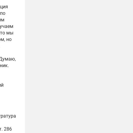
ация
 по
им
лучаем
что мы
м, но
к
 Думаю,
ник.
ий
я
уратура
т. 286