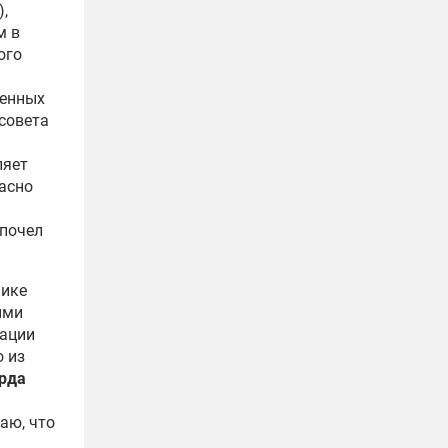
,
м в
ого
венных
совета
ляет
ласно
дпочел
нике
ыми
ации
о из
рда
аю, что