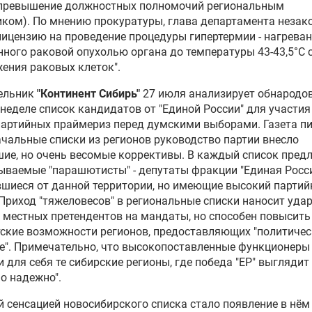
(превышение должностных полномочий региональным
ком). По мнению прокуратуры, глава департамента незак
ицензию на проведение процедуры гипертермии - нагрева
ного раковой опухолью органа до температуры 43-43,5°С 
ения раковых клеток".
ельник
"Континент Сибирь"
27 июля анализирует обнародо
 неделе список кандидатов от "
Единой России
" для участия
артийных праймериз перед думскими выборами. Газета пи
чальные списки из регионов руководство партии внесло
ие, но очень весомые коррективы. В каждый список пре
ываемые "парашютисты" - депутаты фракции "Единая Росси
шиеся от данной территории, но имеющие высокий парти
 Приход "тяжеловесов" в региональные списки наносит уда
местных претендентов на мандаты, но способен повысить
ские возможности регионов, предоставляющих "политичес
". Примечательно, что высокопоставленные функционеры
 для себя те сибирские регионы, где победа "ЕР" выглядит
о надежно".
й сенсацией новосибирского списка стало появление в нём