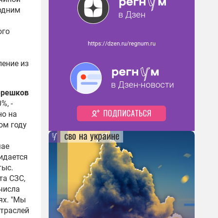
 одним
ого
ление из
ерешков
%, -
но на
ом году
сво на украине
мае
жидается
тыс.
та СЗС,
числа
ях. "Мы
отраслей