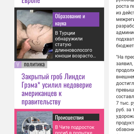
роста п
из дейс
Образование и
межреги
наука
разрабо
админис
В Турции
обнаружили
подхват
статую
бюджето
длинноволосого
юноши возрастом
"На пре
2,5 тыс. лет
политика
заявил,
продолж
Закрытый гроб Линдси
внешнем
Грэма* усилил недоверие
достигл
превыша
американцев к
составл
правительству
7 тыс. 
руб. за
Происшествия
удорож
продукт
В Чите подросток
обзвони
погиб в попытке