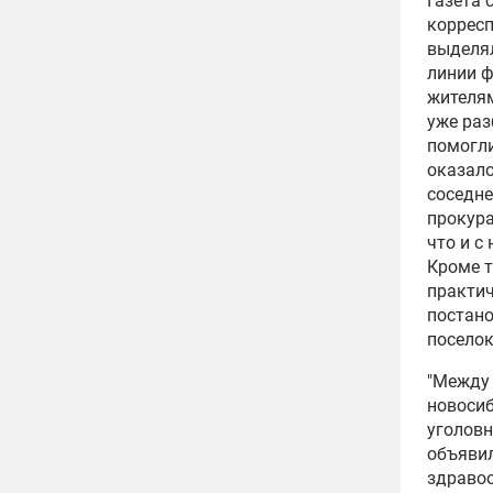
Газета 
коррес
выделя
линии 
жителям
уже раз
помогли
оказало
соседне
прокура
что и с
Кроме т
практич
постано
поселок
"Между
новосиб
уголовн
объявил
здраво