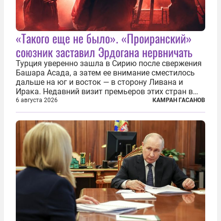
«Такого еще не было». «Проиранский»
союзник заставил Эрдогана нервничать
Турция уверенно зашла в Сирию после свержения
Башара Асада, а затем ее внимание сместилось
дальше на юг и восток — в сторону Ливана и
Ирака. Недавний визит премьеров этих стран в
Анкару, договоры об участии турецкой компании
6 августа 2026
КАМРАН ГАСАНОВ
TPAO в разработке нефти иракского Киркука и
«Дороги развития» подтверждают...