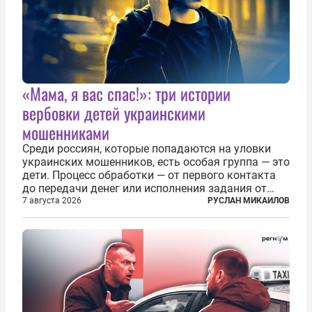
«Мама, я вас спас!»: три истории
вербовки детей украинскими
мошенниками
Среди россиян, которые попадаются на уловки
украинских мошенников, есть особая группа — это
дети. Процесс обработки — от первого контакта
до передачи денег или исполнения задания от
кураторов может занять от двух часов до
7 августа 2026
РУСЛАН МИКАИЛОВ
нескольких месяцев. Детей превращают в
послушных исполнителей, которые...