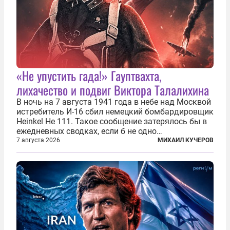
«Не упустить гада!» Гауптвахта,
лихачество и подвиг Виктора Талалихина
В ночь на 7 августа 1941 года в небе над Москвой
истребитель И-16 сбил немецкий бомбардировщик
Heinkel He 111. Такое сообщение затерялось бы в
ежедневных сводках, если б не одно
обстоятельство. Это был один из первых в
7 августа 2026
МИХАИЛ КУЧЕРОВ
истории отечественной авиации ночных таранов.
У пилота — младшего лейтенанта...