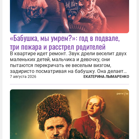
«Бабушка, мы умрем?»: год в подвале,
три пожара и расстрел родителей
В квартире идет ремонт. Звук дрели веселит двух
маленьких детей, мальчика и девочку, они
пытаются перекричать ее веселым визгом,
задиристо посматривая на бабушку. Она делает
им замечание, но внуки чувствуют, что она
7 августа 2026
ЕКАТЕРИНА ЛЫМАРЕНКО
сердится невсерьез. И это правда: дрель, конечно,
сверлит противно, но всё...