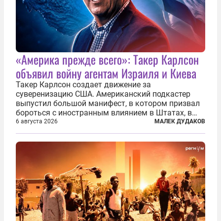
«Америка прежде всего»: Такер Карлсон
объявил войну агентам Израиля и Киева
Такер Карлсон создает движение за
суверенизацию США. Американский подкастер
выпустил большой манифест, в котором призвал
бороться с иностранным влиянием в Штатах, в
первую очередь имея в виду Израиль. А также
6 августа 2026
МАЛЕК ДУДАКОВ
прекратить заморские войны, выплатить
репарации Ирану, остановить прием мигрантов...