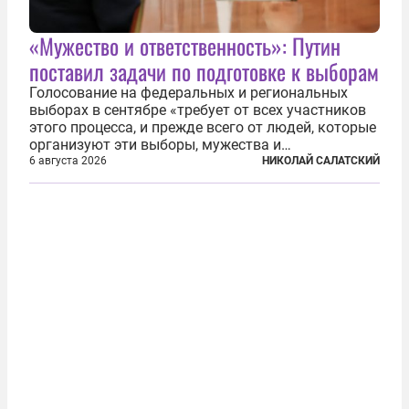
«Мужество и ответственность»: Путин
поставил задачи по подготовке к выборам
Голосование на федеральных и региональных
выборах в сентябре «требует от всех участников
этого процесса, и прежде всего от людей, которые
организуют эти выборы, мужества и
ответственного отношения к формированию
6 августа 2026
НИКОЛАЙ САЛАТСКИЙ
власти», — подчеркнул президент Владимир Путин
на состоявшейся 5 августа в Кремле...