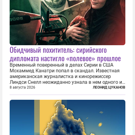
Обидчивый похититель: сирийского
дипломата настигло «полевое» прошлое
Временный поверенный в делах Сирии в США
Мохаммед Канатри попал в скандал. Известная
американская журналистка и кинорежиссер
Линдси Снелл неожиданно узнала в нем одного из
бандитов, похитивших ее в сирийском Алеппо в
8 августа 2026
ЛЕОНИД ЦУКАНОВ
2016 году. Журналистка убеждена, что Канатри, в
то время известный под подпольным...