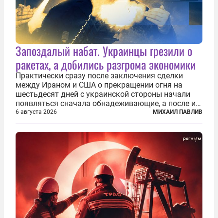
Запоздалый набат. Украинцы грезили о
ракетах, а добились разгрома экономики
Практически сразу после заключения сделки
между Ираном и США о прекращении огня на
шестьдесят дней с украинской стороны начали
появляться сначала обнадеживающие, а после и
вовсе бравурные заявления про некий «перелом»
6 августа 2026
МИХАИЛ ПАВЛИВ
в войне. Вероятно, в сознании первых лиц
киевского режима и стоящих за ними...