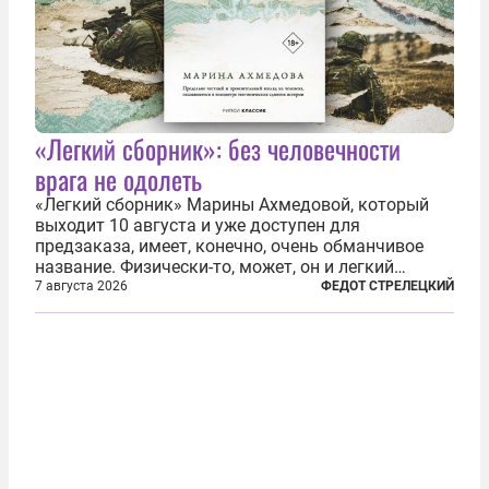
«Легкий сборник»: без человечности
врага не одолеть
«Легкий сборник» Марины Ахмедовой, который
выходит 10 августа и уже доступен для
предзаказа, имеет, конечно, очень обманчивое
название. Физически-то, может, он и легкий
относительно. Но метафизически —
7 августа 2026
ФЕДОТ СТРЕЛЕЦКИЙ
безотносительно тяжелый. Десять рассказов,
каждый из которых напрямую или косвенно (в
основном —...