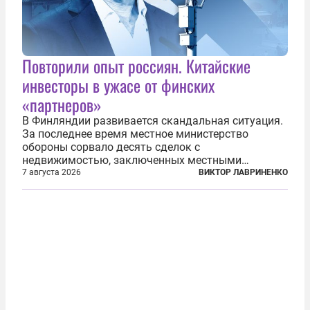
Повторили опыт россиян. Китайские
инвесторы в ужасе от финских
«партнеров»
В Финляндии развивается скандальная ситуация.
За последнее время местное министерство
обороны сорвало десять сделок с
недвижимостью, заключенных местными
фирмами с китайским капиталом. Чиновники
7 августа 2026
ВИКТОР ЛАВРИНЕНКО
заявили, что они могли заключаться с целью
создания в Финляндии шпионской сети, чтобы
следить за...