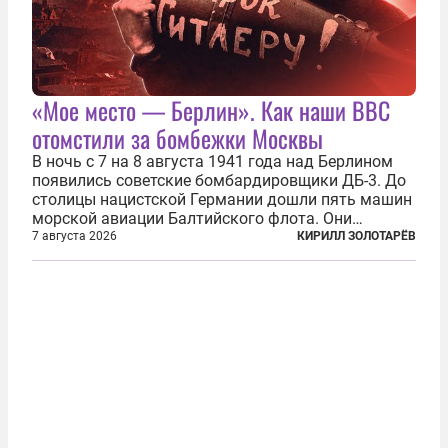
«Мое место — Берлин». Как наши ВВС
отомстили за бомбежки Москвы
В ночь с 7 на 8 августа 1941 года над Берлином
появились советские бомбардировщики ДБ-3. До
столицы нацистской Германии дошли пять машин
морской авиации Балтийского флота. Они
сбросили бомбы на город, который в тот момент
7 августа 2026
КИРИЛЛ ЗОЛОТАРЁВ
жил в полной уверенности, что война идет где-то
далеко на востоке, Красная...