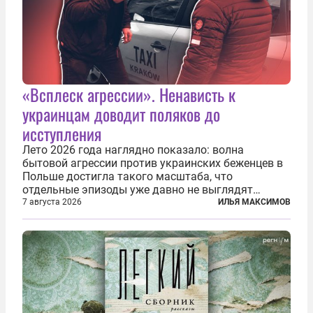
«Всплеск агрессии». Ненависть к
украинцам доводит поляков до
исступления
Лето 2026 года наглядно показало: волна
бытовой агрессии против украинских беженцев в
Польше достигла такого масштаба, что
отдельные эпизоды уже давно не выглядят
случайными. Поляки, судя по происходящему,
7 августа 2026
ИЛЬЯ МАКСИМОВ
буквально теряют рассудок от ненависти к
украинским беженцам, и каждый новый случай
по-своему...