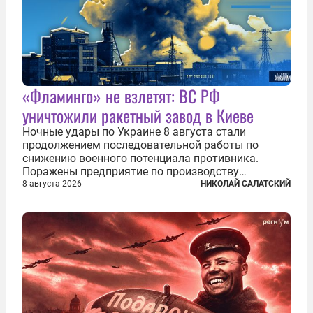
«Фламинго» не взлетят: ВС РФ
уничтожили ракетный завод в Киеве
Ночные удары по Украине 8 августа стали
продолжением последовательной работы по
снижению военного потенциала противника.
Поражены предприятие по производству
крылатых ракет, крупный склад топлива и два
8 августа 2026
НИКОЛАЙ САЛАТСКИЙ
сухогруза с военными грузами. Дополнительно
нанесены удары по объектам в ряде городов. В
Киеве...