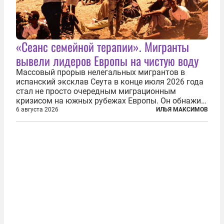
«Сеанс семейной терапии». Мигранты
вывели лидеров Европы на чистую воду
Массовый прорыв нелегальных мигрантов в
испанский эксклав Сеута в конце июля 2026 года
стал не просто очередным миграционным
кризисом на южных рубежах Европы. Он обнажил
фундаментальный раскол внутри Евросоюза,
6 августа 2026
ИЛЬЯ МАКСИМОВ
продемонстрировав, что десятилетиями
выстраивавшаяся миграционная политика ЕС
зашла в...