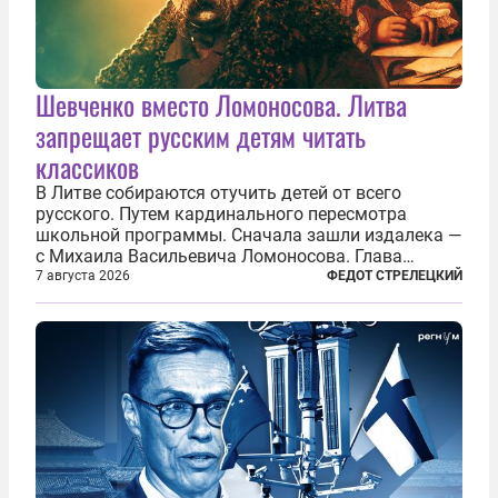
Шевченко вместо Ломоносова. Литва
запрещает русским детям читать
классиков
В Литве собираются отучить детей от всего
русского. Путем кардинального пересмотра
школьной программы. Сначала зашли издалека —
с Михаила Васильевича Ломоносова. Глава
правительства Литвы Миндаугас Синкявичюс
7 августа 2026
ФЕДОТ СТРЕЛЕЦКИЙ
предложил исключить его тексты из программ
общего образования. Мотивировал он это тем,
что...