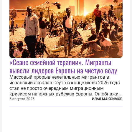
«Сеанс семейной терапии». Мигранты
вывели лидеров Европы на чистую воду
Массовый прорыв нелегальных мигрантов в
испанский эксклав Сеута в конце июля 2026 года
стал не просто очередным миграционным
кризисом на южных рубежах Европы. Он обнажил
фундаментальный раскол внутри Евросоюза,
6 августа 2026
ИЛЬЯ МАКСИМОВ
продемонстрировав, что десятилетиями
выстраивавшаяся миграционная политика ЕС
зашла в...