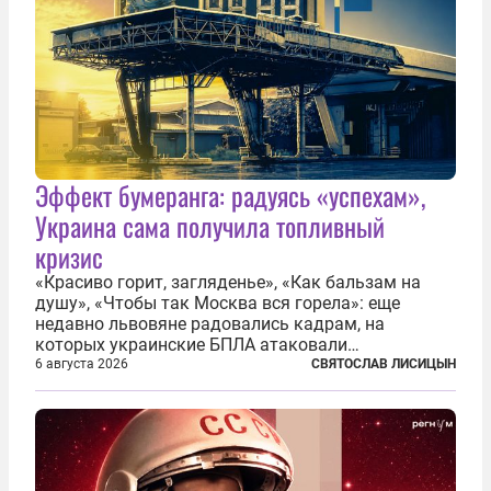
Эффект бумеранга: радуясь «успехам»,
Украина сама получила топливный
кризис
«Красиво горит, загляденье», «Как бальзам на
душу», «Чтобы так Москва вся горела»: еще
недавно львовяне радовались кадрам, на
которых украинские БПЛА атаковали
нефтеперерабатывающие предприятия России. В
6 августа 2026
СВЯТОСЛАВ ЛИСИЦЫН
скором времени оказалось, что в «эту игру можно
играть вдвоем» — российские дроны только за...