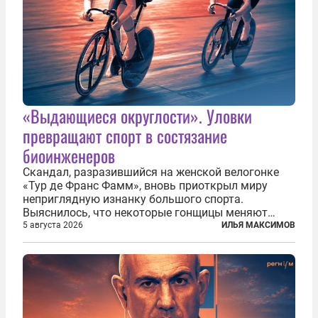
«Выдающиеся округлости». Уловки
превращают спорт в состязание
биоинженеров
Скандал, разразившийся на женской велогонке
«Тур де Франс Фамм», вновь приоткрыл миру
неприглядную изнанку большого спорта.
Выяснилось, что некоторые гонщицы меняют
размер груди ради улучшения аэродинамики. За
5 августа 2026
ИЛЬЯ МАКСИМОВ
фасадом труда, мастерства, упорства и
благородства, которые мы привыкли
ассоциировать с...