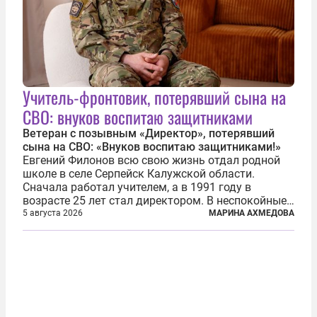
Учитель-фронтовик, потерявший сына на
СВО: внуков воспитаю защитниками
Ветеран с позывным «Директор», потерявший
сына на СВО: «Внуков воспитаю защитниками!»
Евгений Филонов всю свою жизнь отдал родной
школе в селе Серпейск Калужской области.
Сначала работал учителем, а в 1991 году в
возрасте 25 лет стал директором. В неспокойные
90-е он сумел спасти школу от закрытия и со
5 августа 2026
МАРИНА АХМЕДОВА
временем сделал ее лучшей в районе. В 2023 году
в возрасте 57 лет вслед за сыном...