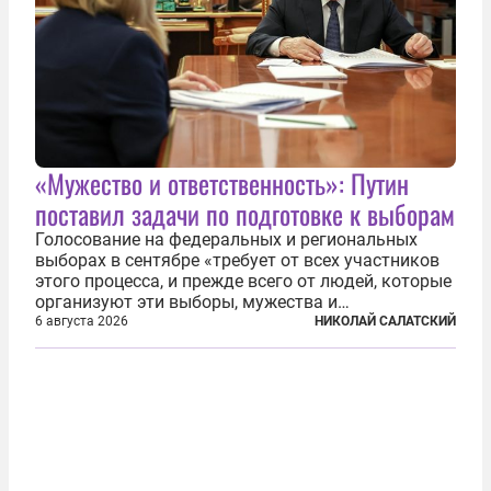
«Мужество и ответственность»: Путин
поставил задачи по подготовке к выборам
Голосование на федеральных и региональных
выборах в сентябре «требует от всех участников
этого процесса, и прежде всего от людей, которые
организуют эти выборы, мужества и
ответственного отношения к формированию
6 августа 2026
НИКОЛАЙ САЛАТСКИЙ
власти», — подчеркнул президент Владимир Путин
на состоявшейся 5 августа в Кремле...