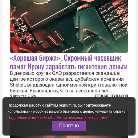
«Хорошая биржа». Скромный часовщик
помог Ирану заработать гигантские деньги
В деловых кругах ОАЭ разрастается скандал, в
центре которого оказалась дубайская компания
Shelbit, владеющая одноименной криптовалютной
биржей. Выяснилось, что за несколько лет
существования через Shelbit прошло не менее 4
5 августа 2026
ЛЕОНИД ЦУКАНОВ
млрд долларов в криптовалюте, принадлежащих
Продолжая работу с сайтом regnum.ru, вы подтверждаете
иранским чиновникам и силовикам...
использование cookies вашего браузера с целью улучшить сервис.
Подробнее о политике обработки персональных данных
Понятно