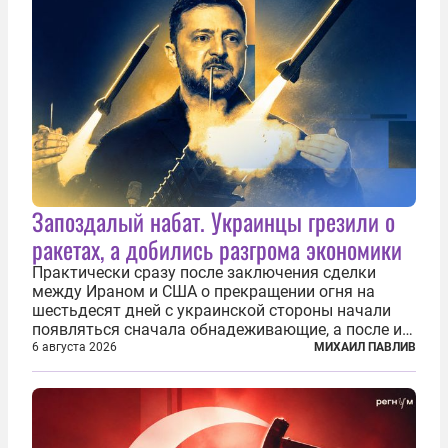
Запоздалый набат. Украинцы грезили о
ракетах, а добились разгрома экономики
Практически сразу после заключения сделки
между Ираном и США о прекращении огня на
шестьдесят дней с украинской стороны начали
появляться сначала обнадеживающие, а после и
вовсе бравурные заявления про некий «перелом»
6 августа 2026
МИХАИЛ ПАВЛИВ
в войне. Вероятно, в сознании первых лиц
киевского режима и стоящих за ними...