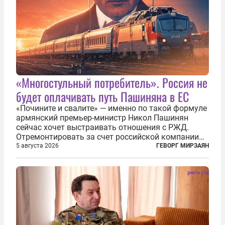
«Многостульный потребитель». Россия не
будет оплачивать путь Пашиняна в ЕС
«Почините и свалите» — именно по такой формуле
армянский премьер-министр Никол Пашинян
сейчас хочет выстраивать отношения с РЖД.
Отремонтировать за счет российской компании
железнодорожную инфраструктуру в районе
5 августа 2026
ГЕВОРГ МИРЗАЯН
прохождения TRIPP (коридора, который должен
связать Азербайджан и Турцию через...