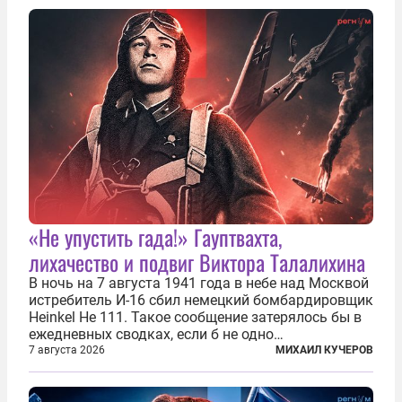
«Не упустить гада!» Гауптвахта,
лихачество и подвиг Виктора Талалихина
В ночь на 7 августа 1941 года в небе над Москвой
истребитель И-16 сбил немецкий бомбардировщик
Heinkel He 111. Такое сообщение затерялось бы в
ежедневных сводках, если б не одно
обстоятельство. Это был один из первых в
7 августа 2026
МИХАИЛ КУЧЕРОВ
истории отечественной авиации ночных таранов.
У пилота — младшего лейтенанта...