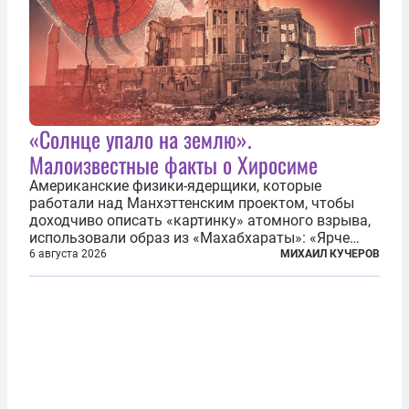
«Солнце упало на землю».
Малоизвестные факты о Хиросиме
Американские физики-ядерщики, которые
работали над Манхэттенским проектом, чтобы
доходчиво описать «картинку» атомного взрыва,
использовали образ из «Махабхараты»: «Ярче
тысячи солнц пылало это пламя». Не все жители
6 августа 2026
МИХАИЛ КУЧЕРОВ
японских городов Хиросимы и Нагасаки, на
которых США в августе 1945 года поставили...