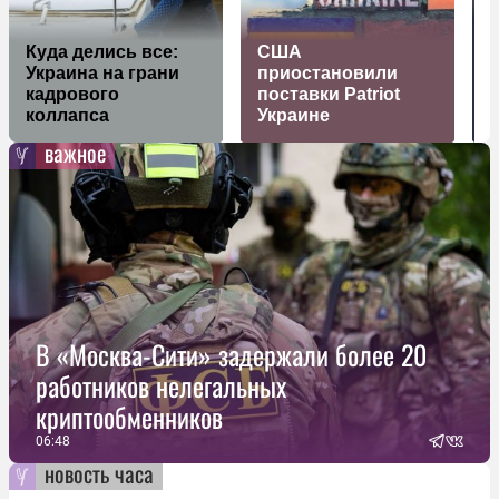
Т
Куда делись все:
США
у
Украина на грани
приостановили
кадрового
поставки Patriot
коллапса
Украине
важное
В «Москва-Сити» задержали более 20
работников нелегальных
криптообменников
06:48
новость часа