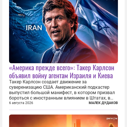
«Америка прежде всего»: Такер Карлсон
объявил войну агентам Израиля и Киева
Такер Карлсон создает движение за
суверенизацию США. Американский подкастер
выпустил большой манифест, в котором призвал
бороться с иностранным влиянием в Штатах, в
первую очередь имея в виду Израиль. А также
6 августа 2026
МАЛЕК ДУДАКОВ
прекратить заморские войны, выплатить
репарации Ирану, остановить прием мигрантов...