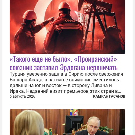
«Такого еще не было». «Проиранский»
союзник заставил Эрдогана нервничать
Турция уверенно зашла в Сирию после свержения
Башара Асада, а затем ее внимание сместилось
дальше на юг и восток — в сторону Ливана и
Ирака. Недавний визит премьеров этих стран в
Анкару, договоры об участии турецкой компании
6 августа 2026
КАМРАН ГАСАНОВ
TPAO в разработке нефти иракского Киркука и
«Дороги развития» подтверждают...