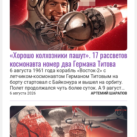
«Хорошо колхозники пашут». 17 рассветов
космонавта номер два Германа Титова
6 августа 1961 года корабль «Восток-2» с
летчиком-космонавтом Германом Титовым на
борту стартовал с Байконура и вышел на орбиту.
Полет продолжался чуть более суток. А 9 августа
второй человек в космосе получил звезду Героя
6 августа 2026
АРТЕМИЙ ШАРАПОВ
Советского Союза и орден Ленина. Миссия Титова
зачастую находится несколько...