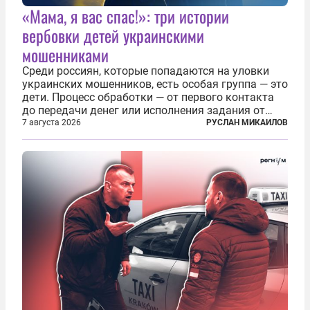
«Мама, я вас спас!»: три истории
вербовки детей украинскими
мошенниками
Среди россиян, которые попадаются на уловки
украинских мошенников, есть особая группа — это
дети. Процесс обработки — от первого контакта
до передачи денег или исполнения задания от
кураторов может занять от двух часов до
7 августа 2026
РУСЛАН МИКАИЛОВ
нескольких месяцев. Детей превращают в
послушных исполнителей, которые...