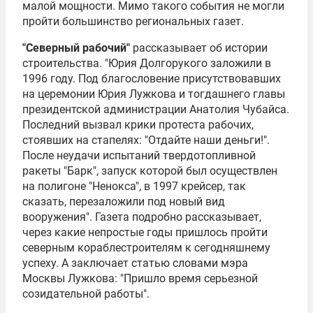
малой мощности. Мимо такого события не могли
пройти большинство региональных газет.
"Северный рабочий"
рассказывает об истории
строительства. "
Юрия Долгорукого
заложили в
1996 году. Под благословение присутствовавших
на церемонии
Юрия Лужкова
и тогдашнего главы
президентской администрации
Анатолия Чубайса
.
Последний вызвал крики протеста рабочих,
стоявших на стапелях: "Отдайте наши деньги!".
После неудачи испытаний твердотопливной
ракеты "Барк", запуск которой был осуществлен
на полигоне "Ненокса", в 1997 крейсер, так
сказать, перезаложили под новый вид
вооружения". Газета подробно рассказывает,
через какие непростые годы пришлось пройти
северным кораблестроителям к сегодняшнему
успеху. А заключает статью словами мэра
Москвы Лужкова: "Пришло время серьезной
созидательной работы".