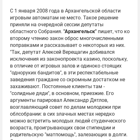
С 1 января 2008 года в Архангельской области
игровым автоматам не место. Такое решение
приняли на очередной сессии депутаты
областного Собрания.
"Архангельск"
пишет, что ко
второму чтению закон оброс многочисленными
поправками и рассказывает о некоторых из них.
"Так, депутат
Алексей Верещагин
добивался
исключения из законопроекта казино, поскольку,
в отличие от игровых залов и одиноко стоящих
"одноруких бандитов", в эти респектабельные
заведения граждане со скромным достатком не
захаживают. Постоянные клиенты там -
"солидные дяди", в основном, приезжие. Его
аргументы парировал
Александр Дятлов
,
возглавляющий совет по делам молодежи при
облсобрании: в сих злачных местах нередко
можно встретить молодых людей студенческого
возраста, проигрывающих свои стипендии и
родительскую "матпомощь", залезающих в долги.