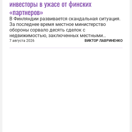
инвесторы в ужасе от финских
«партнеров»
В Финляндии развивается скандальная ситуация.
За последнее время местное министерство
обороны сорвало десять сделок с
недвижимостью, заключенных местными
фирмами с китайским капиталом. Чиновники
7 августа 2026
ВИКТОР ЛАВРИНЕНКО
заявили, что они могли заключаться с целью
создания в Финляндии шпионской сети, чтобы
следить за...