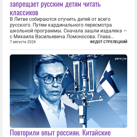
запрещает русским детям читать
классиков
В Литве собираются отучить детей от всего
русского. Путем кардинального пересмотра
школьной программы. Сначала зашли издалека —
с Михаила Васильевича Ломоносова. Глава
правительства Литвы Миндаугас Синкявичюс
7 августа 2026
ФЕДОТ СТРЕЛЕЦКИЙ
предложил исключить его тексты из программ
общего образования. Мотивировал он это тем,
что...
Повторили опыт россиян. Китайские