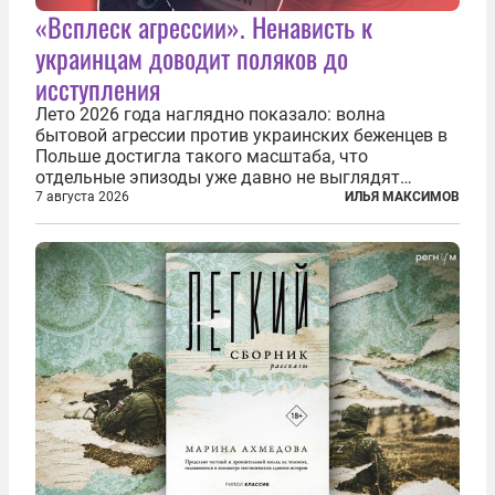
«Всплеск агрессии». Ненависть к
украинцам доводит поляков до
исступления
Лето 2026 года наглядно показало: волна
бытовой агрессии против украинских беженцев в
Польше достигла такого масштаба, что
отдельные эпизоды уже давно не выглядят
случайными. Поляки, судя по происходящему,
7 августа 2026
ИЛЬЯ МАКСИМОВ
буквально теряют рассудок от ненависти к
украинским беженцам, и каждый новый случай
по-своему...