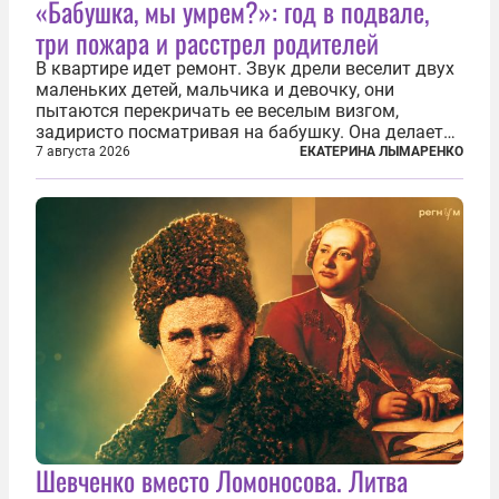
«Бабушка, мы умрем?»: год в подвале,
три пожара и расстрел родителей
В квартире идет ремонт. Звук дрели веселит двух
маленьких детей, мальчика и девочку, они
пытаются перекричать ее веселым визгом,
задиристо посматривая на бабушку. Она делает
им замечание, но внуки чувствуют, что она
7 августа 2026
ЕКАТЕРИНА ЛЫМАРЕНКО
сердится невсерьез. И это правда: дрель, конечно,
сверлит противно, но всё...
Шевченко вместо Ломоносова. Литва