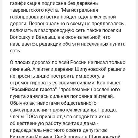
газификация подписана без деревень
тавреньгского куста. "Магистральная
газопроводная ветка пойдет вдоль железной
дороги. Первоначально в схему не предлагалось
включать в газопроводную сеть также поселки
Волошку и Вандыш, а в окончательной, что
называется, редакции оба эти населенных пункта
есть".
О плохих дорогах по всей России не писал только
ленивый. А жители деревни Шипуновской решили
не просить дядю построить им дорогу, а
отремонтировать ее своими силами. Как пишет
"Российская газета"
, "проблемами населенного
пункта занялась сильная половина жителей.
Обычно активистами общественного
самоуправления являются женщины. Правда,
члены ТОСа признают, что сподвигла их на
общественную работу все-таки дама -
председатель местного совета депутатов
Екатерина Ильина. Свой проект в Шипуновской