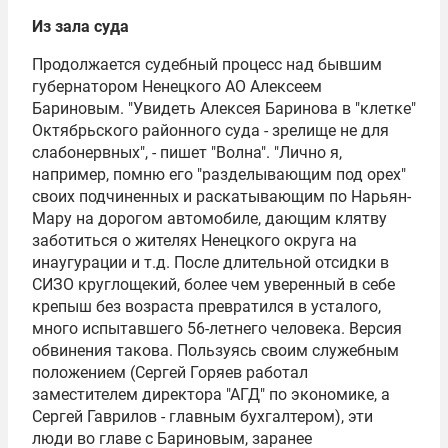
Из зала суда
Продолжается судебный процесс над бывшим
губернатором Ненецкого АО
Алексеем
Бариновым
. "Увидеть Алексея Баринова в "клетке"
Октябрьского районного суда - зрелище не для
слабонервных", - пишет "Волна". "Лично я,
например, помню его "разделывающим под орех"
своих подчиненных и раскатывающим по Нарьян-
Мару на дорогом автомобиле, дающим клятву
заботиться о жителях Ненецкого округа на
инаугурации и т.д. После длительной отсидки в
СИЗО круглощекий, более чем уверенный в себе
крепыш без возраста превратился в усталого,
много испытавшего 56-летнего человека. Версия
обвинения такова. Пользуясь своим служебным
положением (
Сергей Горяев
работал
заместителем директора "АГД" по экономике, а
Сергей Гаврилов - главным бухгалтером), эти
люди во главе с Бариновым, заранее