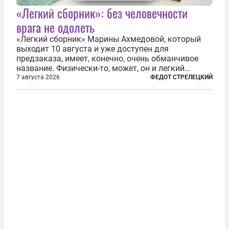
«Легкий сборник»: без человечности
врага не одолеть
«Легкий сборник» Марины Ахмедовой, который
выходит 10 августа и уже доступен для
предзаказа, имеет, конечно, очень обманчивое
название. Физически-то, может, он и легкий
относительно. Но метафизически —
7 августа 2026
ФЕДОТ СТРЕЛЕЦКИЙ
безотносительно тяжелый. Десять рассказов,
каждый из которых напрямую или косвенно (в
основном —...