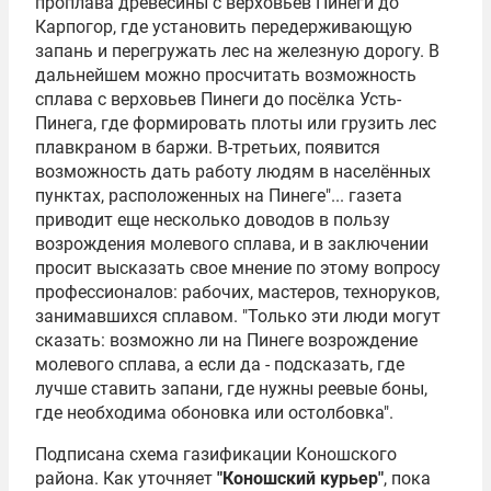
проплава древесины с верховьев Пинеги до
Карпогор, где установить передерживающую
запань и перегружать лес на железную дорогу. В
дальнейшем можно просчитать возможность
сплава с верховьев Пинеги до посёлка Усть-
Пинега, где формировать плоты или грузить лес
плавкраном в баржи. В-третьих, появится
возможность дать работу людям в населённых
пунктах, расположенных на Пинеге"... газета
приводит еще несколько доводов в пользу
возрождения молевого сплава, и в заключении
просит высказать свое мнение по этому вопросу
профессионалов: рабочих, мастеров, техноруков,
занимавшихся сплавом. "Только эти люди могут
сказать: возможно ли на Пинеге возрождение
молевого сплава, а если да - подсказать, где
лучше ставить запани, где нужны реевые боны,
где необходима обоновка или остолбовка".
Подписана схема газификации Коношского
района. Как уточняет
"Коношский курьер"
, пока