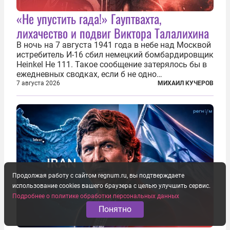
«Не упустить гада!» Гауптвахта,
лихачество и подвиг Виктора Талалихина
В ночь на 7 августа 1941 года в небе над Москвой
истребитель И-16 сбил немецкий бомбардировщик
Heinkel He 111. Такое сообщение затерялось бы в
ежедневных сводках, если б не одно
обстоятельство. Это был один из первых в
7 августа 2026
МИХАИЛ КУЧЕРОВ
истории отечественной авиации ночных таранов.
У пилота — младшего лейтенанта...
Продолжая работу с сайтом regnum.ru, вы подтверждаете
использование cookies вашего браузера с целью улучшить сервис.
Подробнее о политике обработки персональных данных
Понятно