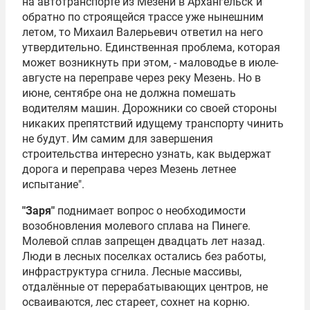
на автотранспорте из Мезени в Архангельск и
обратно по строящейся трассе уже нынешним
летом, то Михаил Валерьевич ответил на него
утвердительно. Единственная проблема, которая
может возникнуть при этом, - маловодье в июле-
августе на переправе через реку Мезень. Но в
июне, сентябре она не должна помешать
водителям машин. Дорожники со своей стороны
никаких препятствий идущему транспорту чинить
не будут. Им самим для завершения
строительства интересно узнать, как выдержат
дорога и переправа через Мезень летнее
испытание".
"Заря"
поднимает вопрос о необходимости
возобновления молевого сплава на Пинеге.
Молевой сплав запрещен двадцать лет назад.
Люди в лесных поселках остались без работы,
инфраструктура сгнила. Лесные массивы,
отдалённые от перерабатывающих центров, не
осваиваются, лес стареет, сохнет на корню.