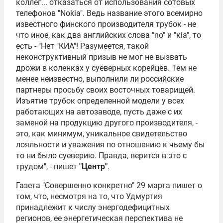
коллег... отказаться от использования сотовых
телефонов "Nokia". Ведь название этого всемирно
известного финского производителя трубок - не
что иное, как два английских слова "no" и "кia", то
есть - "Нет "КИА"! Разумеется, такой
неконструктивный призыв не мог не вызвать
дрожи в коленках у суеверных корейцев. Тем не
менее неизвестно, выполнили ли российские
партнеры просьбу своих восточных товарищей.
Изъятие трубок определенной модели у всех
работающих на автозаводе, пусть даже с их
заменой на продукцию другого производителя, -
это, как минимум, уникальное свидетельство
лояльности и уважения по отношению к чьему бы
то ни было суеверию. Правда, верится в это с
трудом", - пишет
"Центр"
.
Газета "Совершенно конкретно" 29 марта пишет о
том, что, несмотря на то, что Удмуртия
принадлежит к числу энергодефицитных
регионов, ее энергетическая перспектива не