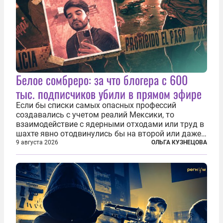
Белое сомбреро: за что блогера с 600
тыс. подписчиков убили в прямом эфире
Если бы списки самых опасных профессий
создавались с учетом реалий Мексики, то
взаимодействие с ядерными отходами или труд в
шахте явно отодвинулись бы на второй или даже
третий план. А вот блогерам, журналистам и
9 августа 2026
ОЛЬГА КУЗНЕЦОВА
музыкантам пришлось бы выйти вперед. В
Кульякане, столице штата Синалоа, прямо во...