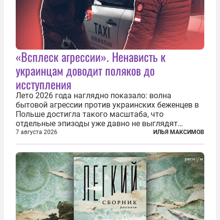
«Всплеск агрессии». Ненависть к
украинцам доводит поляков до
исступления
Лето 2026 года наглядно показало: волна
бытовой агрессии против украинских беженцев в
Польше достигла такого масштаба, что
отдельные эпизоды уже давно не выглядят
случайными. Поляки, судя по происходящему,
7 августа 2026
ИЛЬЯ МАКСИМОВ
буквально теряют рассудок от ненависти к
украинским беженцам, и каждый новый случай
по-своему...