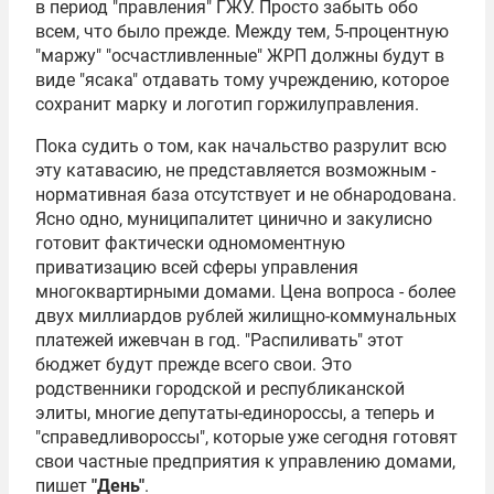
в период "правления" ГЖУ. Просто забыть обо
всем, что было прежде. Между тем, 5-процентную
"маржу" "осчастливленные" ЖРП должны будут в
виде "ясака" отдавать тому учреждению, которое
сохранит марку и логотип горжилуправления.
Пока судить о том, как начальство разрулит всю
эту катавасию, не представляется возможным -
нормативная база отсутствует и не обнародована.
Ясно одно, муниципалитет цинично и закулисно
готовит фактически одномоментную
приватизацию всей сферы управления
многоквартирными домами. Цена вопроса - более
двух миллиардов рублей жилищно-коммунальных
платежей ижевчан в год. "Распиливать" этот
бюджет будут прежде всего свои. Это
родственники городской и республиканской
элиты, многие депутаты-единороссы, а теперь и
"справедливороссы", которые уже сегодня готовят
свои частные предприятия к управлению домами,
пишет
"День"
.