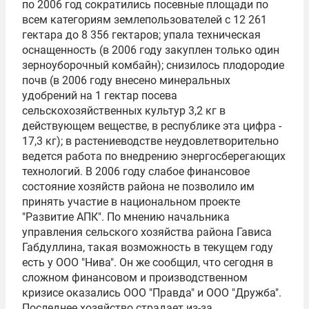
по 2006 год сократились посевные площади по
всем категориям землепользователей с 12 261
гектара до 8 356 гектаров; упала техническая
оснащенность (в 2006 году закуплен только один
зерноуборочный комбайн); снизилось плодородие
почв (в 2006 году внесено минеральных
удобрений на 1 гектар посева
сельскохозяйственных культур 3,2 кг в
действующем веществе, в республике эта цифра -
17,3 кг); в растениеводстве неудовлетворительно
ведется работа по внедрению энергосберегающих
технологий. В 2006 году слабое финансовое
состояние хозяйств района не позволило им
принять участие в национальном проекте
"Развитие АПК". По мнению начальника
управления сельского хозяйства района Гависа
Габдуллина, такая возможность в текущем году
есть у ООО "Нива". Он же сообщил, что сегодня в
сложном финансовом и производственном
кризисе оказались ООО "Правда" и ООО "Дружба".
Последнее хозяйство страдает из-за