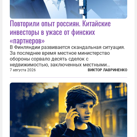
Повторили опыт россиян. Китайские
инвесторы в ужасе от финских
«партнеров»
В Финляндии развивается скандальная ситуация.
За последнее время местное министерство
обороны сорвало десять сделок с
недвижимостью, заключенных местными
фирмами с китайским капиталом. Чиновники
7 августа 2026
ВИКТОР ЛАВРИНЕНКО
заявили, что они могли заключаться с целью
создания в Финляндии шпионской сети, чтобы
следить за...