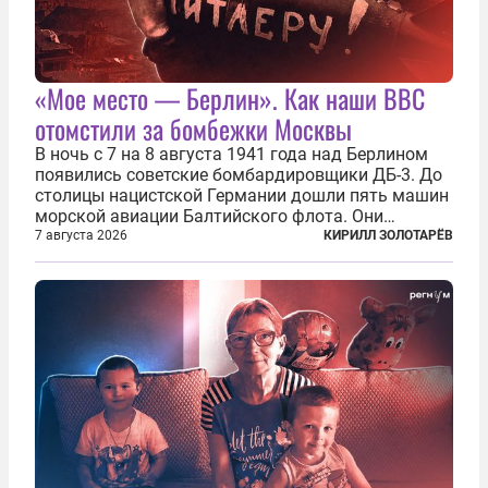
«Мое место — Берлин». Как наши ВВС
отомстили за бомбежки Москвы
В ночь с 7 на 8 августа 1941 года над Берлином
появились советские бомбардировщики ДБ-3. До
столицы нацистской Германии дошли пять машин
морской авиации Балтийского флота. Они
сбросили бомбы на город, который в тот момент
7 августа 2026
КИРИЛЛ ЗОЛОТАРЁВ
жил в полной уверенности, что война идет где-то
далеко на востоке, Красная...