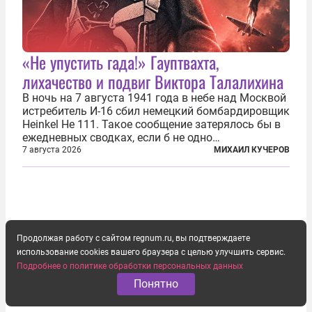
«Не упустить гада!» Гауптвахта,
лихачество и подвиг Виктора Талалихина
В ночь на 7 августа 1941 года в небе над Москвой
истребитель И-16 сбил немецкий бомбардировщик
Heinkel He 111. Такое сообщение затерялось бы в
ежедневных сводках, если б не одно
обстоятельство. Это был один из первых в
7 августа 2026
МИХАИЛ КУЧЕРОВ
истории отечественной авиации ночных таранов.
У пилота — младшего лейтенанта...
Продолжая работу с сайтом regnum.ru, вы подтверждаете
использование cookies вашего браузера с целью улучшить сервис.
Подробнее о политике обработки персональных данных
Понятно