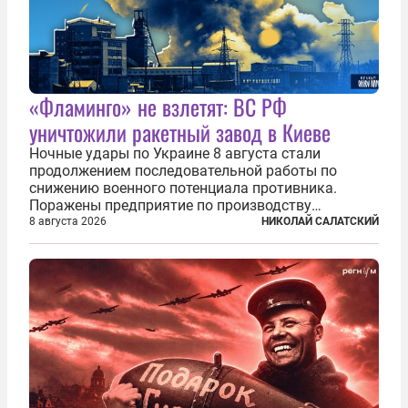
«Фламинго» не взлетят: ВС РФ
уничтожили ракетный завод в Киеве
Ночные удары по Украине 8 августа стали
продолжением последовательной работы по
снижению военного потенциала противника.
Поражены предприятие по производству
крылатых ракет, крупный склад топлива и два
8 августа 2026
НИКОЛАЙ САЛАТСКИЙ
сухогруза с военными грузами. Дополнительно
нанесены удары по объектам в ряде городов. В
Киеве...