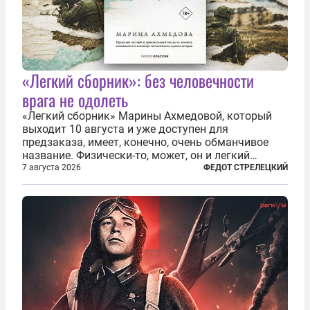
«Легкий сборник»: без человечности
врага не одолеть
«Легкий сборник» Марины Ахмедовой, который
выходит 10 августа и уже доступен для
предзаказа, имеет, конечно, очень обманчивое
название. Физически-то, может, он и легкий
относительно. Но метафизически —
7 августа 2026
ФЕДОТ СТРЕЛЕЦКИЙ
безотносительно тяжелый. Десять рассказов,
каждый из которых напрямую или косвенно (в
основном —...