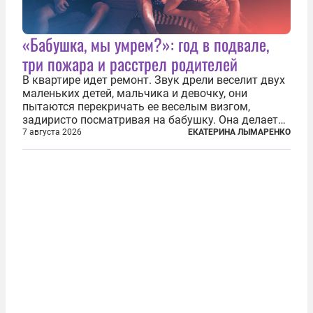
«Бабушка, мы умрем?»: год в подвале,
три пожара и расстрел родителей
В квартире идет ремонт. Звук дрели веселит двух
маленьких детей, мальчика и девочку, они
пытаются перекричать ее веселым визгом,
задиристо посматривая на бабушку. Она делает
им замечание, но внуки чувствуют, что она
7 августа 2026
ЕКАТЕРИНА ЛЫМАРЕНКО
сердится невсерьез. И это правда: дрель, конечно,
сверлит противно, но всё...