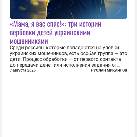
«Мама, я вас спас!»: три истории
вербовки детей украинскими
мошенниками
Среди россиян, которые попадаются на уловки
украинских мошенников, есть особая группа — это
дети. Процесс обработки — от первого контакта
до передачи денег или исполнения задания от
кураторов может занять от двух часов до
7 августа 2026
РУСЛАН МИКАИЛОВ
нескольких месяцев. Детей превращают в
послушных исполнителей, которые...