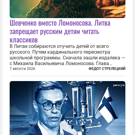
Шевченко вместо Ломоносова. Литва
запрещает русским детям читать
классиков
В Литве собираются отучить детей от всего
русского. Путем кардинального пересмотра
школьной программы. Сначала зашли издалека —
с Михаила Васильевича Ломоносова. Глава
правительства Литвы Миндаугас Синкявичюс
7 августа 2026
ФЕДОТ СТРЕЛЕЦКИЙ
предложил исключить его тексты из программ
общего образования. Мотивировал он это тем,
что...