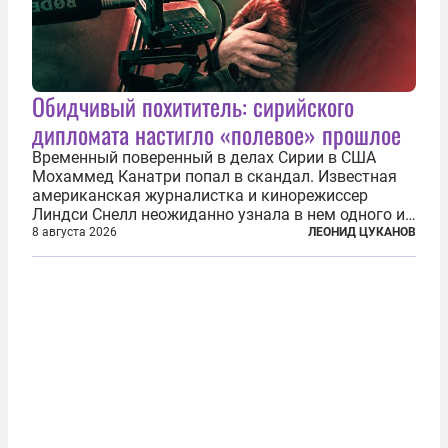
Обидчивый похититель: сирийского
дипломата настигло «полевое» прошлое
Временный поверенный в делах Сирии в США
Мохаммед Канатри попал в скандал. Известная
американская журналистка и кинорежиссер
Линдси Снелл неожиданно узнала в нем одного из
бандитов, похитивших ее в сирийском Алеппо в
8 августа 2026
ЛЕОНИД ЦУКАНОВ
2016 году. Журналистка убеждена, что Канатри, в
то время известный под подпольным...