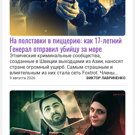
На полставки в пиццерию: как 17-летний
Генерал отправил убийцу за море
Этнические криминальные сообщества,
созданные в Швеции выходцами из Азии, наносят
стране огромный ущерб. Самым страшным и
влиятельным из них стала сеть Foxtrot. Члены
этой сети не только убивают и грабят шведов,
9 августа 2026
ВИКТОР ЛАВРИНЕНКО
подсаживают их на наркотики, но и совершают
нечто еще даже более страшное — массово...