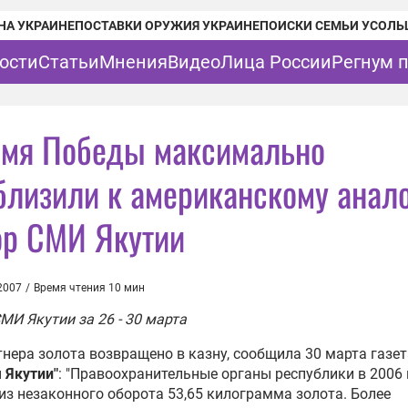
НА УКРАИНЕ
ПОСТАВКИ ОРУЖИЯ УКРАИНЕ
ПОИСКИ СЕМЬИ УСОЛЬ
ости
Статьи
Мнения
Видео
Лица России
Регнум 
амя Победы максимально
близили к американскому анало
ор СМИ Якутии
2007
/
Время чтения 10 мин
МИ Якутии за 26 - 30 марта
нера золота возвращено в казну, сообщила 30 марта газет
 Якутии"
: "Правоохранительные органы республики в 2006 
из незаконного оборота 53,65 килограмма золота. Более