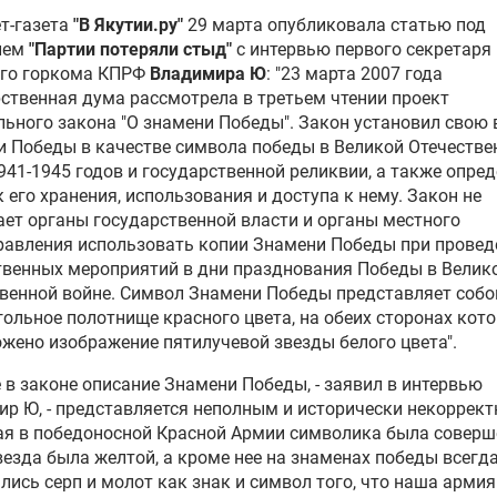
т-газета
"В Якутии.ру"
29 марта опубликовала статью под
ием
"Партии потеряли стыд"
с интервью первого секретаря
ого горкома
КПРФ
Владимира Ю
: "23 марта 2007 года
рственная дума
рассмотрела в третьем чтении проект
ьного закона "О знамени Победы". Закон установил свою
и Победы в качестве символа победы в
Великой Отечестве
941-1945 годов и государственной реликвии, а также опре
 его хранения, использования и доступа к нему. Закон не
ет органы государственной власти и органы местного
равления использовать копии Знамени Победы при провед
венных мероприятий в дни празднования Победы в Велик
венной войне. Символ Знамени Победы представляет собо
ольное полотнище красного цвета, на обеих сторонах кот
жено изображение пятилучевой звезды белого цвета".
 в законе описание Знамени Победы, - заявил в интервью
р Ю, - представляется неполным и исторически некоррек
ая в победоносной
Красной Армии
символика была соверш
везда была желтой, а кроме нее на знаменах победы всегд
ись серп и молот как знак и символ того, что наша армия