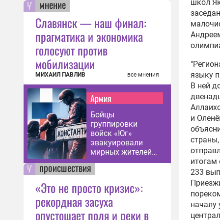
мнение
школ Як
заседан
Славянск — наш финал:
малочис
прагматика и экономика
Андрее
олимпиа
голосуют против
мобилизации
"Регион
языку п
МИХАИЛ ПАВЛИВ
все мнения
В ней д
Армия
двенадц
Аллаихо
Бойцы
и Оленё
группировки
объясни
войск «Юг»
страны,
эвакуировали
отправл
мирных жителей
из
итогам 
происшествия
Константиновки
233 вып
Приезжи
«Это не просто кризис»:
пореком
рекордная засуха
началу 
опустошает поля и реки в
централ