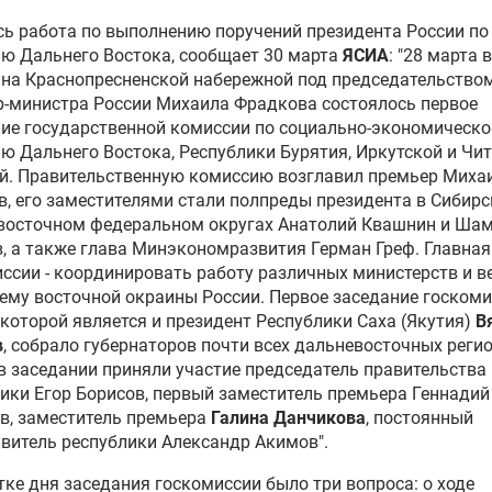
ь работа по выполнению поручений президента России по
ю Дальнего Востока, сообщает 30 марта
ЯСИА
: "28 марта в
на Краснопресненской набережной под председательство
р-министра России
Михаила Фрадкова
состоялось первое
ие государственной комиссии по социально-экономическ
ю Дальнего Востока, Республики Бурятия, Иркутской и Чи
й. Правительственную комиссию возглавил премьер Миха
, его заместителями стали полпреды президента в Сибирс
восточном федеральном округах
Анатолий Квашнин
и
Шам
в
, а также глава
Минэкономразвития
Герман Греф
. Главна
ссии - координировать работу различных министерств и 
ему восточной окраины России. Первое заседание госкоми
которой является и президент Республики Саха (Якутия)
В
в
, собрало губернаторов почти всех дальневосточных регио
в заседании приняли участие председатель правительства
лики
Егор Борисов
, первый заместитель премьера
Геннадий
ев
, заместитель премьера
Галина Данчикова
, постоянный
авитель республики
Александр Акимов
".
тке дня заседания госкомиссии было три вопроса: о ходе