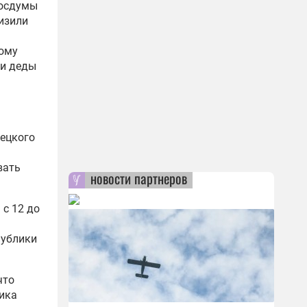
Госдумы
изили
кому
ши деды
мецкого
вать
новости партнеров
 с 12 до
публики
что
ника