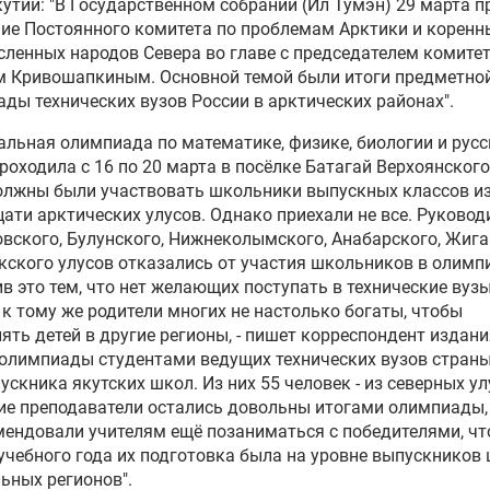
утии: "В Государственном собрании (Ил Тумэн) 29 марта 
ие Постоянного комитета по проблемам Арктики и коренн
ленных народов Севера во главе с председателем комите
м Кривошапкиным
. Основной темой были итоги предметно
ды технических вузов России в арктических районах".
альная олимпиада по математике, физике, биологии и рус
роходила с 16 по 20 марта в посёлке Батагай Верхоянского
олжны были участвовать школьники выпускных классов и
ати арктических улусов. Однако приехали не все. Руковод
вского, Булунского, Нижнеколымского, Анабарского, Жиг
кского улусов отказались от участия школьников в олимп
в это тем, что нет желающих поступать в технические вуз
 к тому же родители многих не настолько богаты, чтобы
ять детей в другие регионы, - пишет корреспондент издания
олимпиады студентами ведущих технических вузов страны
ускника якутских школ. Из них 55 человек - из северных ул
е преподаватели остались довольны итогами олимпиады,
ендовали учителям ещё позаниматься с победителями, чт
учебного года их подготовка была на уровне выпускников
ьных регионов".