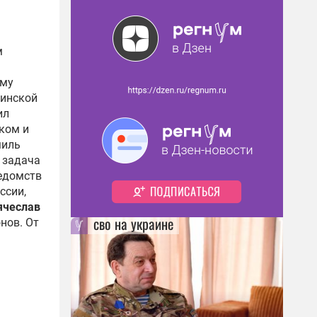
м
ому
тинской
ил
ком и
иль
я задача
ведомств
ссии,
ячеслав
сво на украине
нов. От