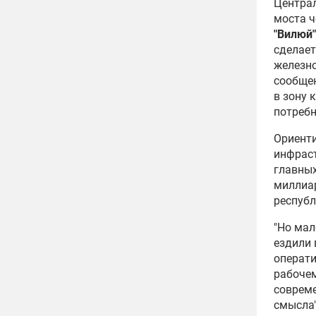
Централ
моста ч
"Вилюй"
сделает
железн
сообщен
в зону 
потребн
Ориенти
инфраст
главных
миллиар
республ
"Но мал
ездили 
операти
рабочем
совреме
смысла"