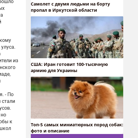
прошло
Самолет с двумя людьми на борту
ых
пропал в Иркутской области
та
й
скому
 улуса.
з
ители из
США: Иран готовит 100-тысячную
анского
армию для Украины
иаде,
ы
. - По
 стали
усов.
 но
обы к
Топ-5 самых миниатюрных пород собак:
 школ
фото и описание