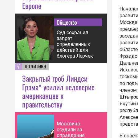
Европе
Началас
развити
Общество
Москве 
премье
Суд сохранил
заседан
запрет
развити
определенных
областе
действий для
блогера Лерчек
Фрадков
Дальне
политика
Исхако
Закрытый гроб Линдси
госкоми
по подъ
Грэма* усилил недоверие
членом 
американцев к
Штыро
правительству
Якутии 
респуб
Алексе
Москвича
предст
осудили за
оправдание
В повес