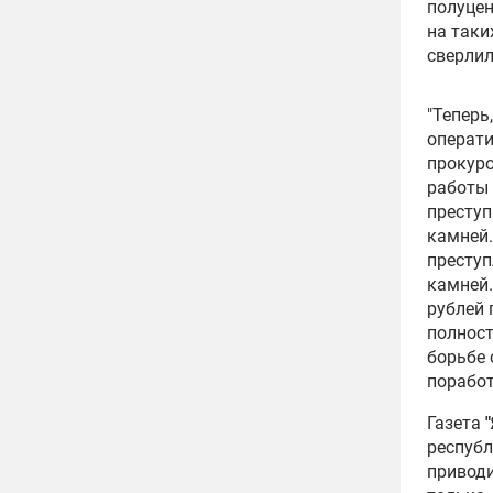
полуцен
на таки
сверлил
"Теперь
операти
прокур
работы
преступ
камней.
преступ
камней.
рублей 
полност
борьбе 
поработ
Газета
респуб
приводи