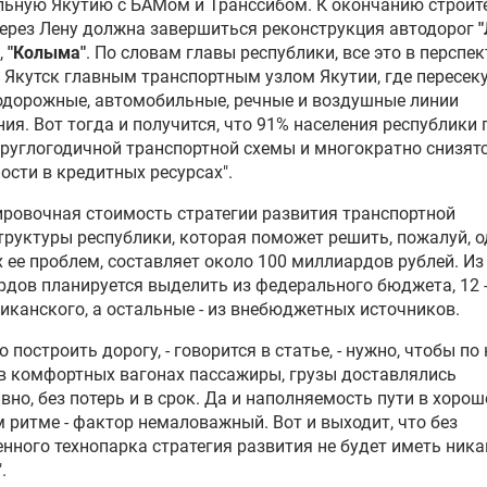
ьную Якутию с БАМом и Транссибом. К окончанию строит
ерез Лену должна завершиться реконструкция автодорог
"
,
"Колыма"
. По словам главы республики, все это в перспе
 Якутск главным транспортным узлом Якутии, где пересек
одорожные, автомобильные, речные и воздушные линии
ия. Вот тогда и получится, что 91% населения республики
круглогодичной транспортной схемы и многократно снизят
ости в кредитных ресурсах".
ровочная стоимость стратегии развития транспортной
руктуры республики, которая поможет решить, пожалуй, о
 ее проблем, составляет около 100 миллиардов рублей. Из
дов планируется выделить из федерального бюджета, 12 -
иканского, а остальные - из внебюджетных источников.
о построить дорогу, - говорится в статье, - нужно, чтобы по
в комфортных вагонах пассажиры, грузы доставлялись
вно, без потерь и в срок. Да и наполняемость пути в хоро
 ритме - фактор немаловажный. Вот и выходит, что без
нного технопарка стратегия развития не будет иметь ника
.