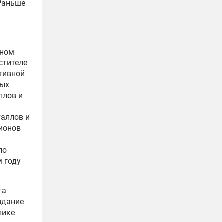
 Раньше
нном
стителе
тивной
ных
ллов и
таллов и
ионов
по
 году
та
здание
лике