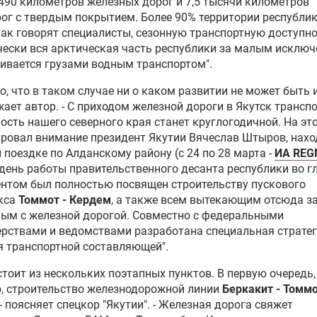
490 километров железных дорог и 7,5 тысячи километров
ог с твердым покрытием. Более 90% территории республи
как говорят специалисты, сезонную транспортную доступно
ески вся арктическая часть республики за малым исклю
ивается грузами водным транспортом".
о, что в таком случае ни о каком развитии не может быть и 
ает автор. - С приходом железной дороги в Якутск трансп
ость нашего северного края станет круглогодичной. На эт
ровал внимание президент Якутии Вячеслав Штыров, нахо
 поездке по Алданскому району (с 24 по 28 марта -
ИА RE
день работы правительственного десанта республики во гл
нтом был полностью посвящен строительству пускового
кса
Томмот - Кердем
, а также всем вытекающим отсюда з
ым с железной дорогой. Совместно с федеральными
рствами и ведомствами разработана специальная страте
 транспортной составляющей".
стоит из нескольких поэтапных пунктов. В первую очередь, 
, строительство железнодорожной линии
Беркакит - Томмо
 - поясняет спецкор "Якутии". - Железная дорога свяжет