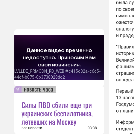
была лу
по сво
символи
ожесточ
аналогу
и праде
"Правил
историю
Великой
фашизм
страшно
впредь 
новость часа
Первый 
13 часо
Силы ПВО сбили еще три
Госдумо
украинских беспилотника,
о плани
летевших на Москву
Информ
все новости
03:38
студент