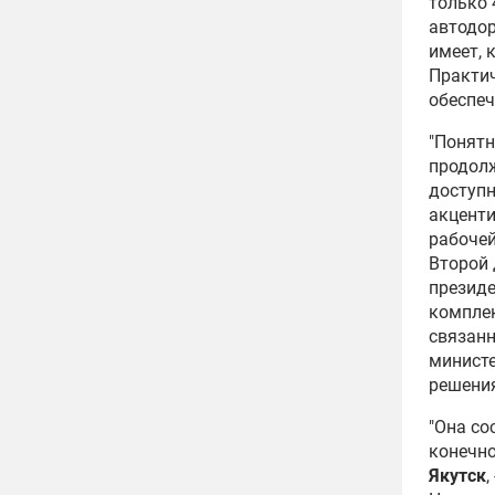
только 
автодор
имеет, 
Практич
обеспеч
"Понятн
продолж
доступн
акценти
рабочей
Второй 
президе
компле
связанн
министе
решения
"Она со
конечно
Якутск
,