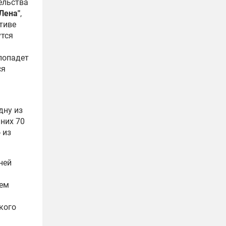
ельства
Лена"
,
ктиве
утся
 попадет
ся
дну из
 них 70
 из
 ней
шем
кого