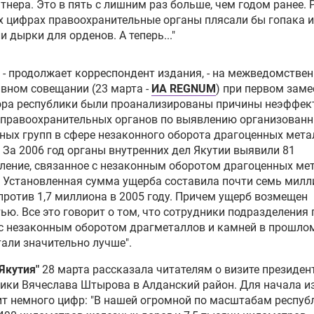
тнера. Это в пять с лишним раз больше, чем годом ранее.
х цифрах правоохранительные органы плясали бы гопака и
и дырки для орденов. А теперь..."
, - продолжает корреспондент издания, - на межведомстве
вном совещании (23 марта -
ИА REGNUM
) при первом заме
ора республики были проанализированы причины неэффек
 правоохранительных органов по выявлению организован
ных групп в сфере незаконного оборота драгоценных мета
 За 2006 год органы внутренних дел Якутии выявили 81
ление, связанное с незаконным оборотом драгоценных ме
 Установленная сумма ущерба составила почти семь милл
против 1,7 миллиона в 2005 году. Причем ущерб возмещен
ью. Все это говорит о том, что сотрудники подразделения 
с незаконным оборотом драгметаллов и камней в прошлом
али значительно лучше".
"Якутия"
28 марта рассказала читателям о визите президен
лики
Вячеслава Штырова
в Алданский район. Для начала и
т немного цифр: "В нашей огромной по масштабам респуб