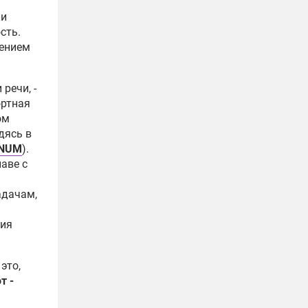
ки
сть.
чением
речи, -
ортная
ом
дясь в
GNUM
).
аве с
адачам,
гия
это,
т -