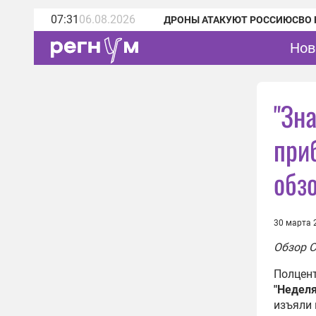
07:31
06.08.2026
ДРОНЫ АТАКУЮТ РОССИЮ
СВО 
Нов
"Зн
при
обз
30 марта 
Обзор С
Полцент
"Неделя
изъяли 