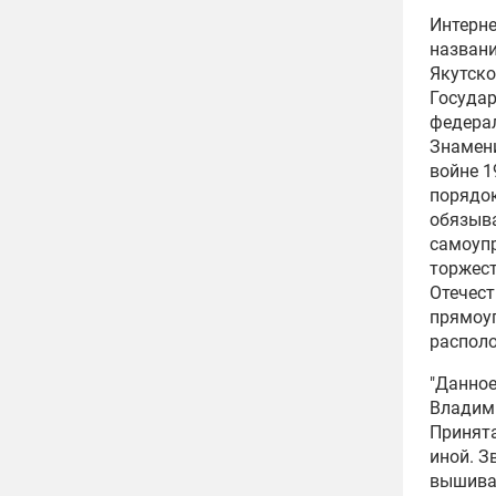
Интерне
назван
Якутск
Госуда
федерал
Знамен
войне
1
порядок
обязыва
самоуп
торжест
Отечест
прямоуг
располо
"Данное
Владими
Принят
иной. З
вышивал