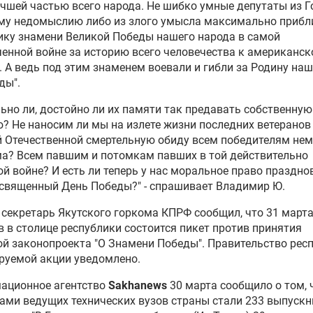
чшей частью всего народа. Не шибко умные депутаты из 
ему недомыслию либо из злого умысла максимально прибл
ку знамени Великой Победы нашего народа в самой
енной войне за историю всего человечества к американс
. А ведь под этим знаменем воевали и гибли за Родину на
ды".
ьно ли, достойно ли их памяти так предавать собственную
? Не наносим ли мы на излете жизни последних ветеранов
 Отечественной смертельную обиду всем победителям не
а? Всем павшим и потомкам павших в той действительно
й войне? И есть ли теперь у нас моральное право праздно
священный День Победы?" - спрашивает Владимир Ю.
секретарь Якутского горкома КПРФ сообщил, что 31 марта
в в столице республики состоится пикет против принятия
й законопроекта "О Знамени Победы". Правительство рес
руемой акции уведомлено.
ационное агентство
Sakhanews
30 марта сообщило о том, 
ами ведущих технических вузов страны стали 233 выпуск