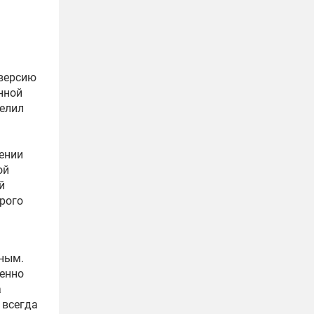
 версию
нной
делил
ении
ой
й
орого
тным.
енно
а
 всегда