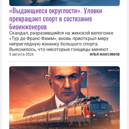
«Выдающиеся округлости». Уловки
превращают спорт в состязание
биоинженеров
Скандал, разразившийся на женской велогонке
«Тур де Франс Фамм», вновь приоткрыл миру
неприглядную изнанку большого спорта.
Выяснилось, что некоторые гонщицы меняют
размер груди ради улучшения аэродинамики. За
5 августа 2026
ИЛЬЯ МАКСИМОВ
фасадом труда, мастерства, упорства и
благородства, которые мы привыкли
ассоциировать с...