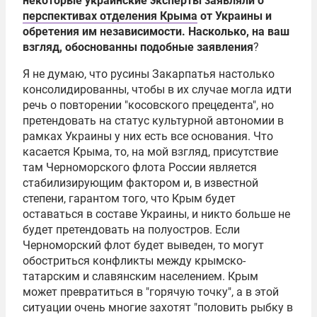
некоторые украинские эксперты заявляли о
перспективах отделения Крыма
от Украины и
обретения им независимости. Насколько, на ваш
взгляд, обоснованны подобные заявления
?
Я не думаю, что русины Закарпатья настолько
консолидированны, чтобы в их случае могла идти
речь о повторении "косовского прецедента", но
претендовать на статус культурной автономии в
рамках Украины у них есть все основания. Что
касается Крыма, то, на мой взгляд, присутствие
там
Черноморского флота
России является
стабилизирующим фактором и, в известной
степени, гарантом того, что Крым будет
оставаться в составе Украины, и никто больше не
будет претендовать на полуостров. Если
Черноморский флот будет выведен, то могут
обостриться конфликты между крымско-
татарским и славянским населением. Крым
может превратиться в "горячую точку", а в этой
ситуации очень многие захотят "половить рыбку в