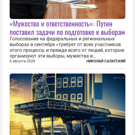
«Мужество и ответственность»: Путин
поставил задачи по подготовке к выборам
Голосование на федеральных и региональных
выборах в сентябре «требует от всех участников
этого процесса, и прежде всего от людей, которые
организуют эти выборы, мужества и
ответственного отношения к формированию
6 августа 2026
НИКОЛАЙ САЛАТСКИЙ
власти», — подчеркнул президент Владимир Путин
на состоявшейся 5 августа в Кремле...