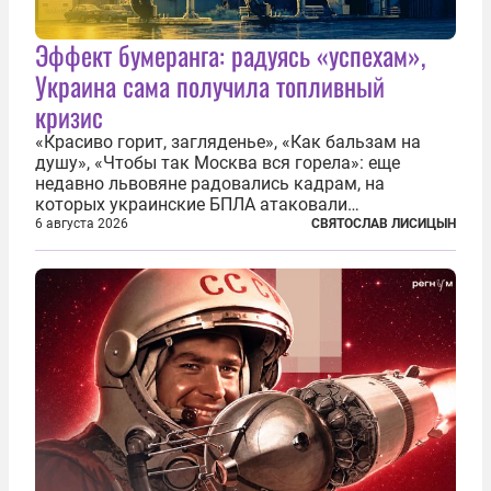
Эффект бумеранга: радуясь «успехам»,
Украина сама получила топливный
кризис
«Красиво горит, загляденье», «Как бальзам на
душу», «Чтобы так Москва вся горела»: еще
недавно львовяне радовались кадрам, на
которых украинские БПЛА атаковали
нефтеперерабатывающие предприятия России. В
6 августа 2026
СВЯТОСЛАВ ЛИСИЦЫН
скором времени оказалось, что в «эту игру можно
играть вдвоем» — российские дроны только за...