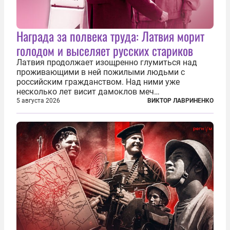
Награда за полвека труда: Латвия морит
голодом и выселяет русских стариков
Латвия продолжает изощренно глумиться над
проживающими в ней пожилыми людьми с
российским гражданством. Над ними уже
несколько лет висит дамоклов меч
насильственного выдворения. Некоторых уже
5 августа 2026
ВИКТОР ЛАВРИНЕНКО
депортировали, а многие уехали сами, не
дожидаясь изгнания из родных домов. Пожилых
людей, проваливших...