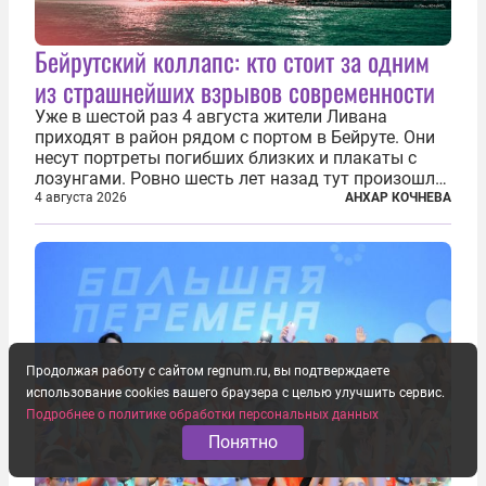
Бейрутский коллапс: кто стоит за одним
из страшнейших взрывов современности
Уже в шестой раз 4 августа жители Ливана
приходят в район рядом с портом в Бейруте. Они
несут портреты погибших близких и плакаты с
лозунгами. Ровно шесть лет назад тут произошла
одна из самых страшных техногенных катастроф
4 августа 2026
АНХАР КОЧНЕВА
нашего времени — взрыв гигантского количества
селитры. Тогда в ливанской...
Продолжая работу с сайтом regnum.ru, вы подтверждаете
использование cookies вашего браузера с целью улучшить сервис.
Подробнее о политике обработки персональных данных
Понятно