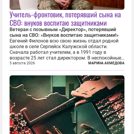
Учитель-фронтовик, потерявший сына на
СВО: внуков воспитаю защитниками
Ветеран с позывным «Директор», потерявший
сына на СВО: «Внуков воспитаю защитниками!»
Евгений Филонов всю свою жизнь отдал родной
школе в селе Серпейск Калужской области.
Сначала работал учителем, а в 1991 году в
возрасте 25 лет стал директором. В неспокойные
90-е он сумел спасти школу от закрытия и со
5 августа 2026
МАРИНА АХМЕДОВА
временем сделал ее лучшей в районе. В 2023 году
в возрасте 57 лет вслед за сыном...