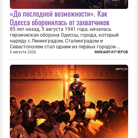
«До последней возможности». Как
Одесса оборонялась от захватчиков
85 лет назад, 5 августа 1941 года, началась
героическая оборона Одессы, города, который
наряду с Ленинградом, Сталинградом и
Севастополем стал одним из первых городов-
героев. Историки приводят фразу из телеграммы
5 августа 2026
МИХАИЛ КУЧЕРОВ
Иосифа Сталина, датированной сентябрем 1941-
го: «Прошу героических участников обороны...