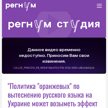
"Политика "оранжевых" по
вытеснению русского языка на
Украине может возыметь эффект