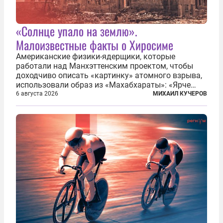
«Солнце упало на землю».
Малоизвестные факты о Хиросиме
Американские физики-ядерщики, которые
работали над Манхэттенским проектом, чтобы
доходчиво описать «картинку» атомного взрыва,
использовали образ из «Махабхараты»: «Ярче
тысячи солнц пылало это пламя». Не все жители
6 августа 2026
МИХАИЛ КУЧЕРОВ
японских городов Хиросимы и Нагасаки, на
которых США в августе 1945 года поставили...