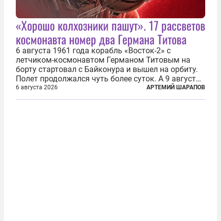
«Хорошо колхозники пашут». 17 рассветов
космонавта номер два Германа Титова
6 августа 1961 года корабль «Восток-2» с
летчиком-космонавтом Германом Титовым на
борту стартовал с Байконура и вышел на орбиту.
Полет продолжался чуть более суток. А 9 августа
второй человек в космосе получил звезду Героя
6 августа 2026
АРТЕМИЙ ШАРАПОВ
Советского Союза и орден Ленина. Миссия Титова
зачастую находится несколько...