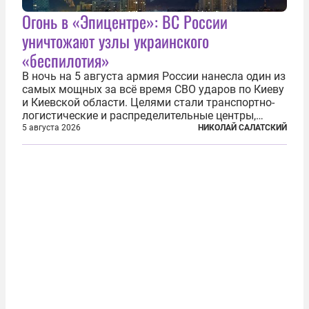
Огонь в «Эпицентре»: ВС России
уничтожают узлы украинского
«беспилотия»
В ночь на 5 августа армия России нанесла один из
самых мощных за всё время СВО ударов по Киеву
и Киевской области. Целями стали транспортно-
логистические и распределительные центры,
которые ВСУ использовали для хранения и
5 августа 2026
НИКОЛАЙ САЛАТСКИЙ
доставки вооружений и грузов военного
назначения. Атака также «накрыла»...