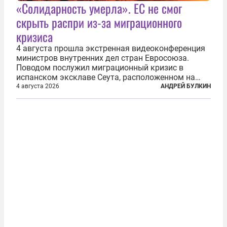
«Солидарность умерла». ЕС не смог
скрыть распри из-за миграционного
кризиса
4 августа прошла экстренная видеоконференция
министров внутренних дел стран Евросоюза.
Поводом послужил миграционный кризис в
испанском эксклаве Сеута, расположенном на
северном побережье Африки. В конце июля
4 августа 2026
АНДРЕЙ БУЛКИН
границу между Марокко и испанской территорией
прорвали до 72 тысяч мигрантов. Подавляющее...