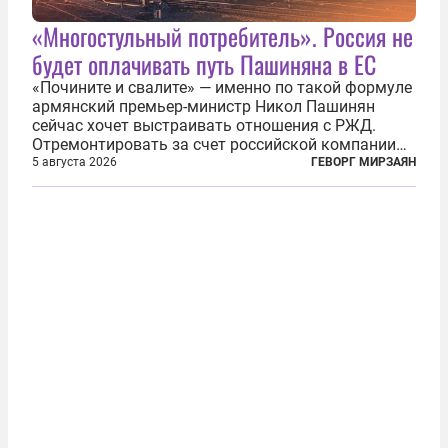
«Многостульный потребитель». Россия не
будет оплачивать путь Пашиняна в ЕС
«Почините и свалите» — именно по такой формуле
армянский премьер-министр Никол Пашинян
сейчас хочет выстраивать отношения с РЖД.
Отремонтировать за счет российской компании
железнодорожную инфраструктуру в районе
5 августа 2026
ГЕВОРГ МИРЗАЯН
прохождения TRIPP (коридора, который должен
связать Азербайджан и Турцию через...