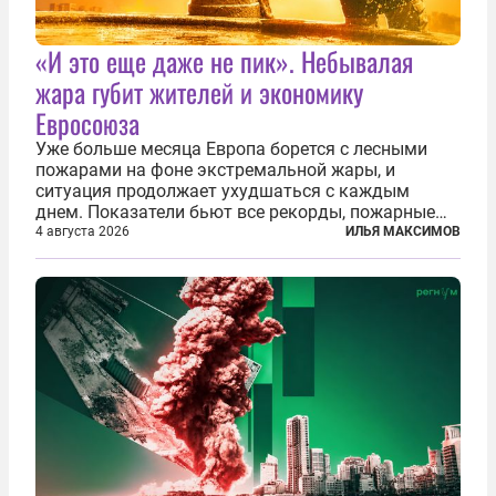
«И это еще даже не пик». Небывалая
жара губит жителей и экономику
Евросоюза
Уже больше месяца Европа борется с лесными
пожарами на фоне экстремальной жары, и
ситуация продолжает ухудшаться с каждым
днем. Показатели бьют все рекорды, пожарные
гибнут, масштабы эвакуации растут, а засуха тем
4 августа 2026
ИЛЬЯ МАКСИМОВ
временем добивает реки, энергетику и сельское
хозяйство. По данным Европейской...