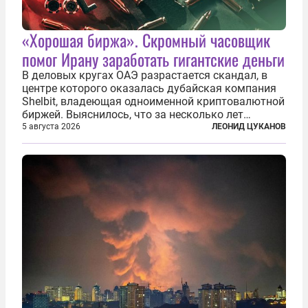
«Хорошая биржа». Скромный часовщик
помог Ирану заработать гигантские деньги
В деловых кругах ОАЭ разрастается скандал, в
центре которого оказалась дубайская компания
Shelbit, владеющая одноименной криптовалютной
биржей. Выяснилось, что за несколько лет
существования через Shelbit прошло не менее 4
5 августа 2026
ЛЕОНИД ЦУКАНОВ
млрд долларов в криптовалюте, принадлежащих
иранским чиновникам и силовикам...