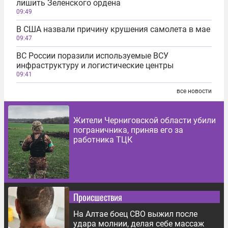
лишить Зеленского ордена
09:49
В США назвали причину крушения самолета в мае
09:47
ВС России поразили используемые ВСУ
инфраструктуру и логистические центры
09:41
все новости
Жители Черниговской области убили
пограничника, приняв его за
работника ТЦК
Происшествия
На Алтае боец СВО выжил после
удара молнии, делая себе массаж