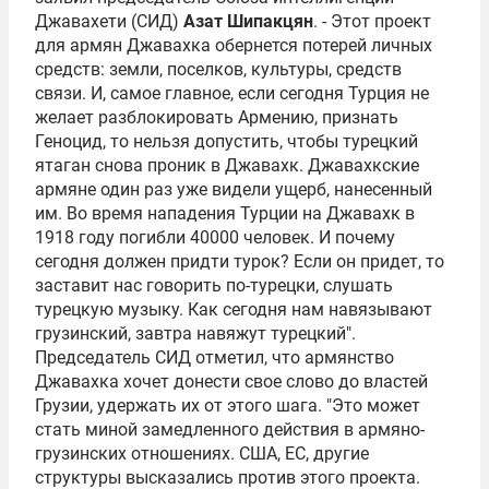
Джавахети (СИД)
Азат Шипакцян
. - Этот проект
для армян Джавахка обернется потерей личных
средств: земли, поселков, культуры, средств
связи. И, самое главное, если сегодня Турция не
желает разблокировать Армению, признать
Геноцид, то нельзя допустить, чтобы турецкий
ятаган снова проник в Джавахк. Джавахкские
армяне один раз уже видели ущерб, нанесенный
им. Во время нападения Турции на Джавахк в
1918 году погибли 40000 человек. И почему
сегодня должен придти турок? Если он придет, то
заставит нас говорить по-турецки, слушать
турецкую музыку. Как сегодня нам навязывают
грузинский, завтра навяжут турецкий".
Председатель СИД отметил, что армянство
Джавахка хочет донести свое слово до властей
Грузии, удержать их от этого шага. "Это может
стать миной замедленного действия в армяно-
грузинских отношениях. США, ЕС, другие
структуры высказались против этого проекта.