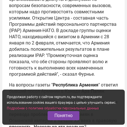
вопросам безопасности, современных вызовов,
которым надо противостоять совместными
усилиями. Открытие Центра - составная часть
Программы действий персонального партнерства
(IPAP) Армения-НАТО. В докладе группы оценки
НАТО, находившейся с визитом в Армении с 28
января по 2 февраля, отмечается, что Армения
добилась положительных результатов в плане
реализации IPAP. "Промежуточная оценка
показала, что обе стороны проявляют волю и
готовность к выполнению всех намеченных
программой действий", - сказал Фурнье.
На вопросы газеты "
Республика Армения
" ответил
бывший посол Армении в Канаде
Ара Папян
:
Продолжая работу с сайтом regnum.ru, вы подтверждаете
"
В последнее время в Армении и Турции все чаще
использование cookies вашего браузера с целью улучшить сервис.
высказываются мнения о необходимости
Подробнее о политике обработки персональных данных
перевода проблемы Геноцида армян в
Понятно
Османской империи в начале ХХ века в правовую
плоскость. Насколько это реально
?