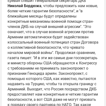
Ереван спешит генеральный секретарь ДКБ
Николай Бордюжа
, чтобы предложить нам новые,
более четкие гарантии безопасности", и "в
ближайшие месяцы будут определены
конкретные механизмы военной помощи стран-
членов ДКБ на случай внешней агрессии". "Это
означает, что в случае военной агрессии против
Армении автоматически будет задействован
колоссальный военный потенциал стран Договора
о коллективной безопасности, что чревато
началом мировой войны". Продолжая сравнение,
газета пишет: "И в эти же самые дни госсекретарь
и министр обороны США обращаются к Конгрессу
с требованием не принимать законопроект о
признании
Геноцида армян
. Законопроект, с
помощью которого США, как известно, пытаются
надавить на Турцию, чтобы та открыла границу с
Арменией. Выходит, что Россия посредством ДКБ
предоставляет нам конкретные и четкие гарантии
безопасности, а вот США даже не могут призвать
к порядку своего партнера по НАТО. Так какое