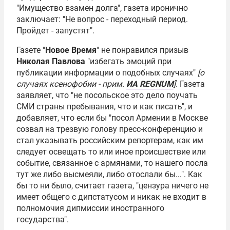
"Имущество взамен долга", газета иронично
заключает: "Не вопрос - переходный период.
Пройдет - запустят".
Газете "
Новое Время
" не понравился призыв
Николая Павлова
"избегать эмоций при
публикации информации о подобных случаях"
[о
случаях ксенофобии - прим.
ИА REGNUM
]
. Газета
заявляет, что "не посольское это дело поучать
СМИ страны пребывания, что и как писать", и
добавляет, что если бы "посол Армении в Москве
созвал на трезвую голову пресс-конференцию и
стал указывать российским репортерам, как им
следует освещать то или иное происшествие или
событие, связанное с армянами, то нашего посла
тут же либо высмеяли, либо отослали бы...". Как
бы то ни было, считает газета, "цензура ничего не
имеет общего с дипстатусом и никак не входит в
полномочия дипмиссии иностранного
государства".