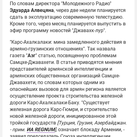
По словам директора "Молодежного Радио"
Эдуарда Алвецяна
, через две недели планируется
сдать в эксплуатацию современную телестудию.
Кроме того, через месяц планируется выпустить в
эфир программу новостей "Джавахк-лур".
"Карс-Ахалкалаки: мина замедленного действия в
армяно-грузинских отношениях". Так назвала
газета "
Азг
" статью, посвященную проблемам
Самцхе-Джавахети. В статье приводятся мнения
представителей армянской интеллигенции и
армянских общественных организаций Самцхе-
Джавахети, по словам которых одним из
опаснейших вызовов для армян региона является
осуществление проекта строительства железной
дороги Карс-Ахалкалаки-Баку. "Существует
железная дорога Карс-Гюмри, и строительство
новой железной дороги, инициированное этой
тройкой государств
[Турция, Грузия, Азербайджан.
- прим.
ИА REGNUM
]
, означает блокаду Армении, -
заявил председатель Союза интеллигенции