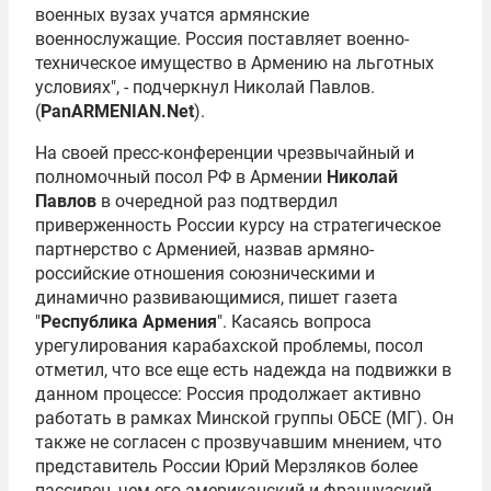
военных вузах учатся армянские
военнослужащие. Россия поставляет военно-
техническое имущество в Армению на льготных
условиях", - подчеркнул Николай Павлов.
(
PanARMENIAN.Net
).
На своей пресс-конференции чрезвычайный и
полномочный посол РФ в Армении
Николай
Павлов
в очередной раз подтвердил
приверженность России курсу на стратегическое
партнерство с Арменией, назвав армяно-
российские отношения союзническими и
динамично развивающимися, пишет газета
"
Республика Армения
". Касаясь вопроса
урегулирования карабахской проблемы, посол
отметил, что все еще есть надежда на подвижки в
данном процессе: Россия продолжает активно
работать в рамках Минской группы ОБСЕ (МГ). Он
также не согласен с прозвучавшим мнением, что
представитель России
Юрий Мерзляков
более
пассивен, чем его американский и французский