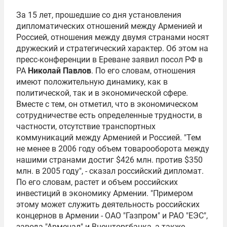
За 15 лет, прошедшие со дня установления
дипломатических отношений между Арменией и
Россией, отношения между двумя странами носят
дружеский и стратегический характер. Об этом на
пресс-конференции в Ереване заявил посол РФ в
РА
Николай Павлов
. По его словам, отношения
имеют положительную динамику, как в
политической, так и в экономической сфере.
Вместе с тем, он отметил, что в экономическом
сотрудничестве есть определенные трудности, в
частности, отсутствие транспортных
коммуникаций между Арменией и Россией. "Тем
не менее в 2006 году объем товарооборота между
нашими странами достиг $426 млн. против $350
млн. в 2005 году", - сказал российский дипломат.
По его словам, растет и объем российских
инвестиций в экономику Армении. "Примером
этому может служить деятельность российских
концернов в Армении - ОАО "
Газпром
" и РАО "
ЕЭС
",
завода "
Арменал
" и
Внешторгбанка
, а также