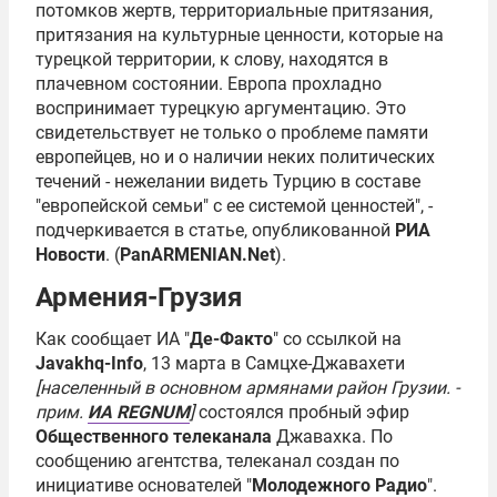
потомков жертв, территориальные притязания,
притязания на культурные ценности, которые на
турецкой территории, к слову, находятся в
плачевном состоянии. Европа прохладно
воспринимает турецкую аргументацию. Это
свидетельствует не только о проблеме памяти
европейцев, но и о наличии неких политических
течений - нежелании видеть Турцию в составе
"европейской семьи" с ее системой ценностей", -
подчеркивается в статье, опубликованной
РИА
Новости
. (
PanARMENIAN.Net
).
Армения-Грузия
Как сообщает ИА "
Де-Факто
" со ссылкой на
Javakhq-Info
, 13 марта в Самцхе-Джавахети
[населенный в основном армянами район Грузии. -
прим.
ИА REGNUM
]
состоялся пробный эфир
Общественного телеканала
Джавахка. По
сообщению агентства, телеканал создан по
инициативе основателей "
Молодежного Радио
".