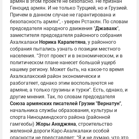
армян в этом проекте не безопасно. Не признан
Геноцид армян. И не только Турцией, но и Грузией.
Причем в данном случае не гарантирована и
безопасность армян", - уверен Рстакян. По словам
председателя народного движения "
Джавахк
",
заместителя председателя районного собрания
Ахалкалаки
Норика Карапетяна
, у районного
собрания пытались узнать о позиции местного
населения. "Этот проект и в экономическом, и в
политическом плане нанесет большой ущерб
нашему региону. Может быть, на какое-то время
Ахалкалакский район экономически и
разбогатеет, однако этим воспользуются не
армяне, а только грузины и турки". Есть, однако, и
другие мнения. Так, по словам председателя
Союза армянских писателей Грузии "Вернатун"
,
начальника службы образования, культуры и
спорта Ниноцминдского района (районной
гамгеобы)
Жоры Анхджяна
, строительство
железной дороги Карс-Ахалкалаки особой
опасности не представляет: "Я и не думаю, что это