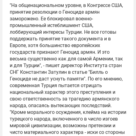
"На общенациональном уровне, в Конгрессе США,
принятие резолюции о Геноциде армян
заморожено. Ее блокировал военно-
промышленный истеблишмент США,
лоббирующий интересы Турции. Не все готовы
поддержать принятие такого документа и в
Европе, хотя большинство европейских
государств признают Геноцид армян. И это
весьма существенно как для самой Армении, так
и для Турции", - пишет директор
Института стран
СНГ
Константин Затулин
в статье "
Билль
о
Геноциде не даст уснуть памяти". По его мнению,
современная Турция пытается отрицать
национальный характер этого преступления и
свою ответственность за трагедию армянского
народа, опасаясь вытекающих последствий.
"Кроме морального осуждения, клейма на истории
турецкого народа, включенного в число изгоев
мировой цивилизации, возможны претензии и
чисто материального характера - иски со стороны