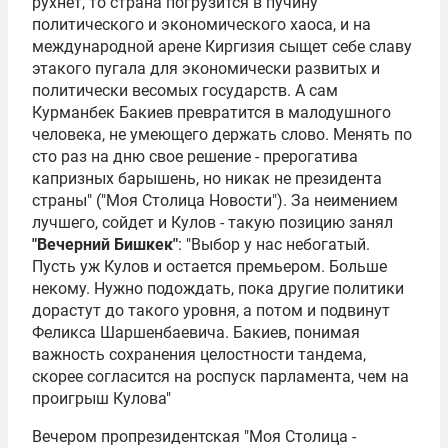
рухнет, то страна погрузится в пучину
политического и экономического хаоса, и на
международной арене Киргизия сыщет себе славу
этакого пугала для экономически развитых и
политически весомых государств. А сам
Курманбек Бакиев превратится в малодушного
человека, не умеющего держать слово. Менять по
сто раз на дню свое решение - прерогатива
капризных барышень, но никак не президента
страны" ("Моя Столица Новости"). За неимением
лучшего, сойдет и Кулов - такую позицию занял
"Вечерний Бишкек"
: "Выбор у нас небогатый.
Пусть уж Кулов и остается премьером. Больше
некому. Нужно подождать, пока другие политики
дорастут до такого уровня, а потом и подвинут
Феликса Шаршенбаевича. Бакиев, понимая
важность сохранения целостности тандема,
скорее согласится на роспуск парламента, чем на
проигрыш Кулова"
Вечером пропрезидентская "Моя Столица -