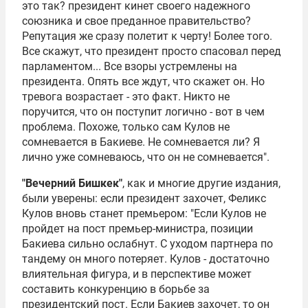
это так? президент кинет своего надежного
союзника и свое преданное правительство?
Репутация же сразу полетит к черту! Более того.
Все скажут, что президент просто спасовал перед
парламентом... Все взоры устремлены на
президента. Опять все ждут, что скажет он. Но
тревога возрастает - это факт. Никто не
поручится, что он поступит логично - вот в чем
проблема. Похоже, только сам Кулов не
сомневается в Бакиеве. Не сомневается ли? Я
лично уже сомневаюсь, что он не сомневается".
"Вечерний Бишкек"
, как и многие другие издания,
были уверены: если президент захочет, Феликс
Кулов вновь станет премьером: "Если Кулов не
пройдет на пост премьер-министра, позиции
Бакиева сильно ослабнут. С уходом партнера по
тандему он много потеряет. Кулов - достаточно
влиятельная фигура, и в перспективе может
составить конкуренцию в борьбе за
президентский пост. Если Бакиев захочет, то он