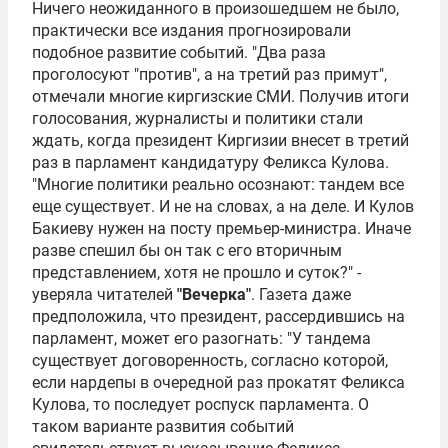
Ничего неожиданного в произошедшем не было,
практически все издания прогнозировали
подобное развитие событий. "Два раза
проголосуют "против", а на третий раз примут",
отмечали многие киргизские СМИ. Получив итоги
голосования, журналисты и политики стали
ждать, когда президент Киргизии внесет в третий
раз в парламент кандидатуру Феликса Кулова.
"Многие политики реально осознают: тандем все
еще существует. И не на словах, а на деле. И Кулов
Бакиеву нужен на посту премьер-министра. Иначе
разве спешил бы он так с его вторичным
представлением, хотя не прошло и суток?" -
уверяла читателей
"Вечерка"
. Газета даже
предположила, что президент, рассердившись на
парламент, может его разогнать: "У тандема
существует договоренность, согласно которой,
если нардепы в очередной раз прокатят Феликса
Кулова, то последует роспуск парламента. О
таком варианте развития событий