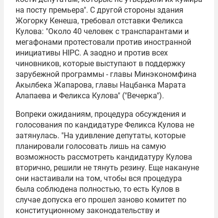
на посту премьера". С другой стороны здания
Жогорку Кенеша, требовал отставки Феликса
Кулова: "Около 40 человек с транспарантами и
мегафонами протестовали против иностранной
инициативы
HIPC
. А заодно и против всех
чиновников, которые выступают в поддержку
зарубежной программы - главы Минэкономфина
Акылбека Жапарова
, главы Нацбанка
Марата
Алапаева
и Феликса Кулова" ("Вечерка").
Вопреки ожиданиям, процедура обсуждения и
голосования по кандидатуре Феликса Кулова не
затянулась. "На удивление депутаты, которые
планировали голосовать лишь на самую
возможность рассмотреть кандидатуру Кулова
вторично, решили не тянуть резину. Еще накануне
они настаивали на том, чтобы вся процедура
была соблюдена полностью, то есть Кулов в
случае допуска его прошел заново комитет по
конституционному законодательству и