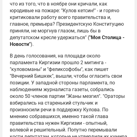
что из того, что в ноябре они кричали, как
юродивые на пожаре: "Кулов кетсин!" - и горячо
критиковали работу всего правительства и,
главное, премьера? Президентскую Конституцию
приняли, не моргнув глазом, лишь бы в
депутатском кресле удержаться" (
"Моя Столица -
Новости"
).
В день голосования, на площади около
парламента Киргизии прошло 2 митинга -
"куловоманы" и "феликсофобы", как пишет
"Вечерний Бишкек", вышли, чтобы огласить свои
позиции. У западной стороны парламента, по
наблюдениям журналиста газеты, собрались
около 50 членов партии "Жаны мезгил". "Ораторы
взбирались на старенький стульчик и
произносили речи в поддержку Кулова. По
мнению собравшихся, именно такой глава
правительства нужен Киргизии - опытный,
волевой и решительный. Попутно перемывали
кости депутатам, которые не утвердили их кумира