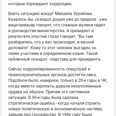
которые порождают коррупцию.
Взять ситуацию вокруг
Михаила Зурабова
.
Казалось бы, скандал дошел уже до предела - уже
вице-премьер говорит, что главные жулики сидят
в руководстве министерства. А президент в
результате, опустив глаза говорит: "Вы там
разберитесь, что у вас происходит, и весной
доложите". Кому-то этот человек выгоден, он
силен участием в определенном клане. Такой
публичный скандал - подстава для президента.
Сейчас коррумпированность спецслужб и
правоохранительных органов достигла пика.
Подобное было, наверное, только в 20-е годы в ЧК,
когда вместо зарплаты давали незаполненные
ордера на обыски. Причем это системная
ситуация. В 90-е годы была сделана
стратегическая ошибка - когда начали строить
новую политическую и экономическую систему,
забыли про государство. В 1996 году была