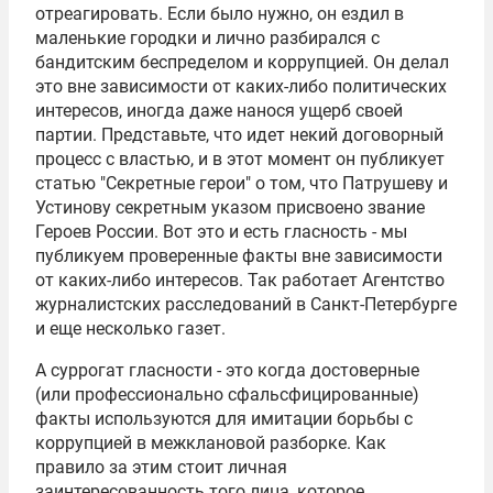
отреагировать. Если было нужно, он ездил в
маленькие городки и лично разбирался с
бандитским беспределом и коррупцией. Он делал
это вне зависимости от каких-либо политических
интересов, иногда даже нанося ущерб своей
партии. Представьте, что идет некий договорный
процесс с властью, и в этот момент он публикует
статью "Секретные герои" о том, что
Патрушеву
и
Устинову
секретным указом присвоено звание
Героев России. Вот это и есть гласность - мы
публикуем проверенные факты вне зависимости
от каких-либо интересов. Так работает Агентство
журналистских расследований в Санкт-Петербурге
и еще несколько газет.
А суррогат гласности - это когда достоверные
(или профессионально сфальсфицированные)
факты используются для имитации борьбы с
коррупцией в межклановой разборке. Как
правило за этим стоит личная
заинтересованность того лица, которое