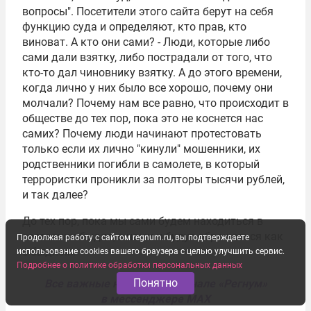
вопросы". Посетители этого сайта берут на себя
функцию суда и определяют, кто прав, кто
виноват. А кто они сами? - Люди, которые либо
сами дали взятку, либо пострадали от того, что
кто-то дал чиновнику взятку. А до этого времени,
когда лично у них было все хорошо, почему они
молчали? Почему нам все равно, что происходит в
обществе до тех пор, пока это не коснется нас
самих? Почему люди начинают протестовать
только если их лично "кинули" мошенники, их
родственники погибли в самолете, в который
террористки проникли за полторы тысячи рублей,
и так далее?
До тех пор, пока мы сами будем находиться в
состоянии быдла, с нами и будут обращаться как
Продолжая работу с сайтом regnum.ru, вы подтверждаете
с быдлом.
использование cookies вашего браузера с целью улучшить сервис.
Подробнее о политике обработки персональных данных
Понятно
Все важные новости — в канале «Регнум»
в мессенджере MAX