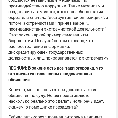
создаются независимые механизмы по
противодействию коррупции. Такие механизмы
создавались там из тех, кого наша бюрократия
окрестила сначала "деструктивной оппозицией", а
потом "экстремистами", приняв закон "О
противодействии экстремистской деятельности".
Этот закон - яркий пример самозащиты
бюрократии. Неслучайно там сказано, что
распространение информации,
дискредитирующей государственных
должностных лиц, приравнивается к экстремизму.
REGNUM: В законе есть все-таки оговорка, что
это касается голословных, недоказанных
обвинений
.
Конечно, можно попытаться доказать такие
обвинения по суду. Но вы представляете,
насколько реально это сделать, если речь идет,
скажем, о помощнике президента?
Сейчас антикоррупционная риторика начинает