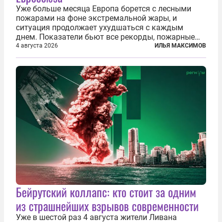
Уже больше месяца Европа борется с лесными
пожарами на фоне экстремальной жары, и
ситуация продолжает ухудшаться с каждым
днем. Показатели бьют все рекорды, пожарные
гибнут, масштабы эвакуации растут, а засуха тем
4 августа 2026
ИЛЬЯ МАКСИМОВ
временем добивает реки, энергетику и сельское
хозяйство. По данным Европейской...
Бейрутский коллапс: кто стоит за одним
из страшнейших взрывов современности
Уже в шестой раз 4 августа жители Ливана