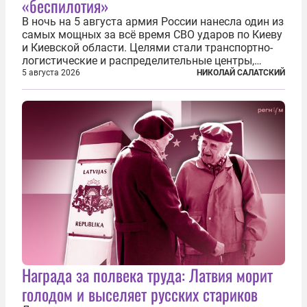
«беспилотия»
В ночь на 5 августа армия России нанесла один из
самых мощных за всё время СВО ударов по Киеву
и Киевской области. Целями стали транспортно-
логистические и распределительные центры,
которые ВСУ использовали для хранения и
5 августа 2026
НИКОЛАЙ САЛАТСКИЙ
доставки вооружений и грузов военного
назначения. Атака также «накрыла»...
Награда за полвека труда: Латвия морит
голодом и выселяет русских стариков