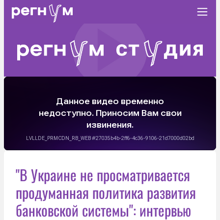
"В Украине не просматривается
продуманная политика развития
банковской системы": интервью