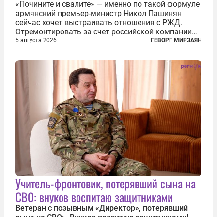
«Почините и свалите» — именно по такой формуле
армянский премьер-министр Никол Пашинян
сейчас хочет выстраивать отношения с РЖД.
Отремонтировать за счет российской компании
железнодорожную инфраструктуру в районе
5 августа 2026
ГЕВОРГ МИРЗАЯН
прохождения TRIPP (коридора, который должен
связать Азербайджан и Турцию через...
Учитель-фронтовик, потерявший сына на
СВО: внуков воспитаю защитниками
Ветеран с позывным «Директор», потерявший