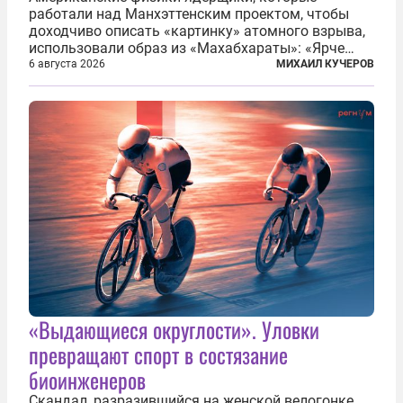
работали над Манхэттенским проектом, чтобы
доходчиво описать «картинку» атомного взрыва,
использовали образ из «Махабхараты»: «Ярче
тысячи солнц пылало это пламя». Не все жители
6 августа 2026
МИХАИЛ КУЧЕРОВ
японских городов Хиросимы и Нагасаки, на
которых США в августе 1945 года поставили...
«Выдающиеся округлости». Уловки
превращают спорт в состязание
биоинженеров
Скандал, разразившийся на женской велогонке