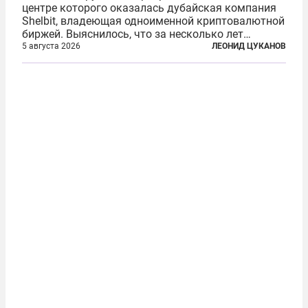
центре которого оказалась дубайская компания
Shelbit, владеющая одноименной криптовалютной
биржей. Выяснилось, что за несколько лет
существования через Shelbit прошло не менее 4
5 августа 2026
ЛЕОНИД ЦУКАНОВ
млрд долларов в криптовалюте, принадлежащих
иранским чиновникам и силовикам...