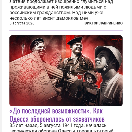
Латвия продолжает изощренно глумиться над
проживающими в ней пожилыми людьми с
российским гражданством. Над ними уже
несколько лет висит дамоклов меч
насильственного выдворения. Некоторых уже
5 августа 2026
ВИКТОР ЛАВРИНЕНКО
депортировали, а многие уехали сами, не
дожидаясь изгнания из родных домов. Пожилых
людей, проваливших...
«До последней возможности». Как
Одесса оборонялась от захватчиков
85 лет назад, 5 августа 1941 года, началась
героическая оборона Одессы, города, который