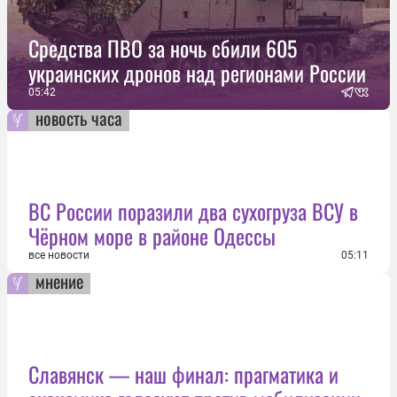
Средства ПВО за ночь сбили 605
украинских дронов над регионами России
05:42
новость часа
ВС России поразили два сухогруза ВСУ в
Чёрном море в районе Одессы
все новости
05:11
мнение
Славянск — наш финал: прагматика и