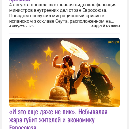
4 августа прошла экстренная видеоконференция
министров внутренних дел стран Евросоюза.
Поводом послужил миграционный кризис в
испанском эксклаве Сеута, расположенном на
северном побережье Африки. В конце июля
4 августа 2026
АНДРЕЙ БУЛКИН
границу между Марокко и испанской территорией
прорвали до 72 тысяч мигрантов. Подавляющее...
«И это еще даже не пик». Небывалая
жара губит жителей и экономику
Евросоюза