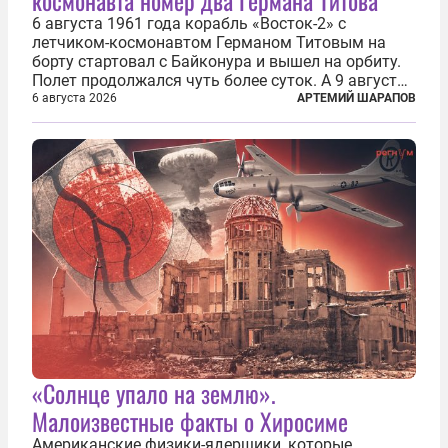
космонавта номер два Германа Титова
6 августа 1961 года корабль «Восток-2» с
летчиком-космонавтом Германом Титовым на
борту стартовал с Байконура и вышел на орбиту.
Полет продолжался чуть более суток. А 9 августа
второй человек в космосе получил звезду Героя
6 августа 2026
АРТЕМИЙ ШАРАПОВ
Советского Союза и орден Ленина. Миссия Титова
зачастую находится несколько...
«Солнце упало на землю».
Малоизвестные факты о Хиросиме
Американские физики-ядерщики, которые