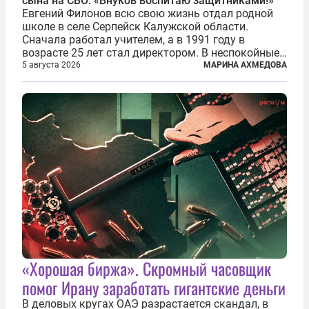
сына на СВО: «Внуков воспитаю защитниками!»
Евгений Филонов всю свою жизнь отдал родной
школе в селе Серпейск Калужской области.
Сначала работал учителем, а в 1991 году в
возрасте 25 лет стал директором. В неспокойные
90-е он сумел спасти школу от закрытия и со
5 августа 2026
МАРИНА АХМЕДОВА
временем сделал ее лучшей в районе. В 2023 году
в возрасте 57 лет вслед за сыном...
«Хорошая биржа». Скромный часовщик
помог Ирану заработать гигантские деньги
В деловых кругах ОАЭ разрастается скандал, в