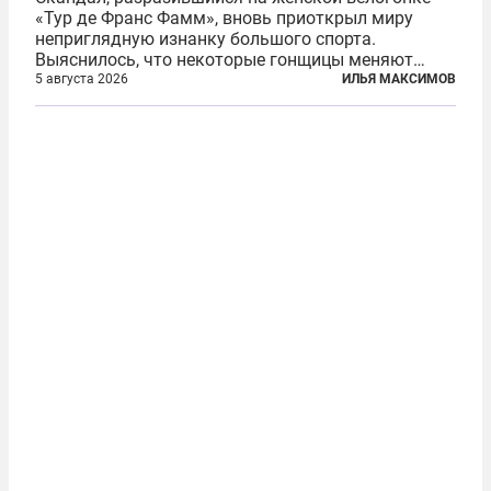
«Тур де Франс Фамм», вновь приоткрыл миру
неприглядную изнанку большого спорта.
Выяснилось, что некоторые гонщицы меняют
размер груди ради улучшения аэродинамики. За
5 августа 2026
ИЛЬЯ МАКСИМОВ
фасадом труда, мастерства, упорства и
благородства, которые мы привыкли
ассоциировать с...