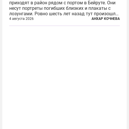
приходят в район рядом с портом в Бейруте. Они
несут портреты погибших близких и плакаты с
лозунгами. Ровно шесть лет назад тут произошла
одна из самых страшных техногенных катастроф
4 августа 2026
АНХАР КОЧНЕВА
нашего времени — взрыв гигантского количества
селитры. Тогда в ливанской...