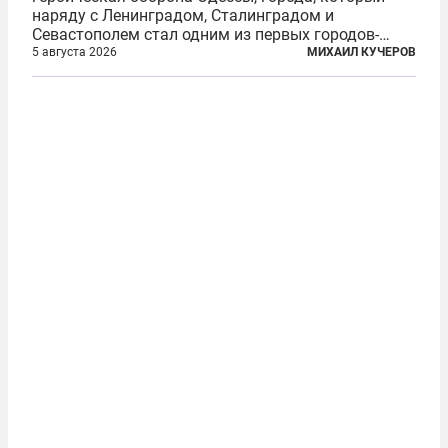
наряду с Ленинградом, Сталинградом и
Севастополем стал одним из первых городов-
героев. Историки приводят фразу из телеграммы
5 августа 2026
МИХАИЛ КУЧЕРОВ
Иосифа Сталина, датированной сентябрем 1941-
го: «Прошу героических участников обороны...