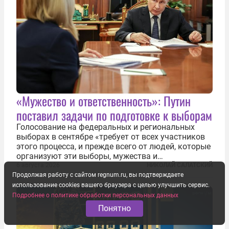
«Мужество и ответственность»: Путин
поставил задачи по подготовке к выборам
Голосование на федеральных и региональных
выборах в сентябре «требует от всех участников
этого процесса, и прежде всего от людей, которые
организуют эти выборы, мужества и
ответственного отношения к формированию
6 августа 2026
НИКОЛАЙ САЛАТСКИЙ
власти», — подчеркнул президент Владимир Путин
Продолжая работу с сайтом regnum.ru, вы подтверждаете
на состоявшейся 5 августа в Кремле...
использование cookies вашего браузера с целью улучшить сервис.
Подробнее о политике обработки персональных данных
Понятно