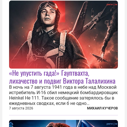
каждый из которых напрямую или косвенно (в
основном —...
«Не упустить гада!» Гауптвахта,
лихачество и подвиг Виктора Талалихина
В ночь на 7 августа 1941 года в небе над Москвой
истребитель И-16 сбил немецкий бомбардировщик
Heinkel He 111. Такое сообщение затерялось бы в
ежедневных сводках, если б не одно
обстоятельство. Это был один из первых в
7 августа 2026
МИХАИЛ КУЧЕРОВ
истории отечественной авиации ночных таранов.
У пилота — младшего лейтенанта...