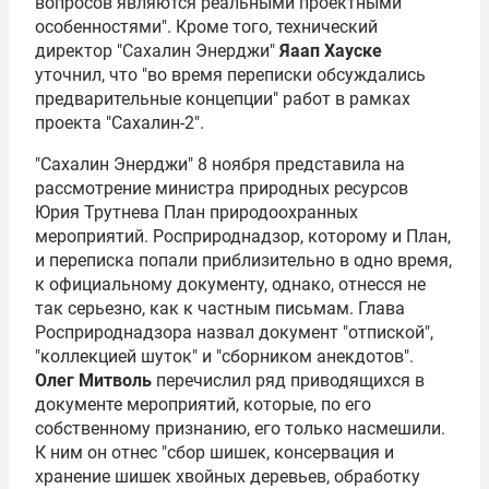
вопросов являются реальными проектными
особенностями". Кроме того, технический
директор "Сахалин Энерджи"
Яаап Хауске
уточнил, что "во время переписки обсуждались
предварительные концепции" работ в рамках
проекта "Сахалин-2".
"Сахалин Энерджи" 8 ноября представила на
рассмотрение министра природных ресурсов
Юрия Трутнева
План природоохранных
мероприятий. Росприроднадзор, которому и План,
и переписка попали приблизительно в одно время,
к официальному документу, однако, отнесся не
так серьезно, как к частным письмам. Глава
Росприроднадзора назвал документ "отпиской",
"коллекцией шуток" и "сборником анекдотов".
Олег Митволь
перечислил ряд приводящихся в
документе мероприятий, которые, по его
собственному признанию, его только насмешили.
К ним он отнес "сбор шишек, консервация и
хранение шишек хвойных деревьев, обработку