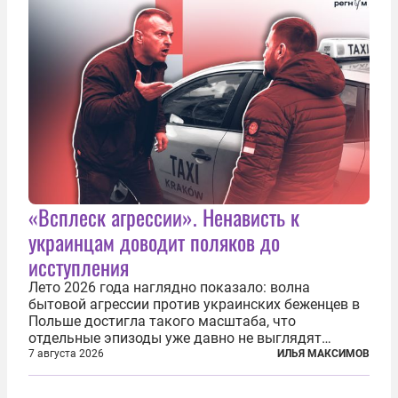
«Всплеск агрессии». Ненависть к
украинцам доводит поляков до
исступления
Лето 2026 года наглядно показало: волна
бытовой агрессии против украинских беженцев в
Польше достигла такого масштаба, что
отдельные эпизоды уже давно не выглядят
случайными. Поляки, судя по происходящему,
7 августа 2026
ИЛЬЯ МАКСИМОВ
буквально теряют рассудок от ненависти к
украинским беженцам, и каждый новый случай