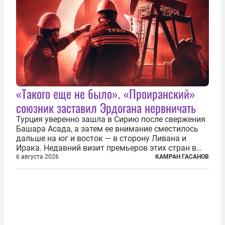
«Такого еще не было». «Проиранский»
союзник заставил Эрдогана нервничать
Турция уверенно зашла в Сирию после свержения
Башара Асада, а затем ее внимание сместилось
дальше на юг и восток — в сторону Ливана и
Ирака. Недавний визит премьеров этих стран в
Анкару, договоры об участии турецкой компании
6 августа 2026
КАМРАН ГАСАНОВ
TPAO в разработке нефти иракского Киркука и
«Дороги развития» подтверждают...