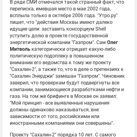
В ряде СМИ отмечался такой странный факт, что
переписка, имевшая место в мае 2002 года,
всплыла только в октябре 2006 года. "Утро.ру"
пишет, что "действия Москвы имеют далеко
идущие цели: заставить консорциум Shell
уступить долю в проекте государственной
энергетической компании "
Газпром
". Сам
Олег
Митволь
категорически отрицает какую-либо
политическую подоплеку в повышенном
внимании его ведомства к тому же проекту
"Сахалин-2", а также то, что в деле о претензиях к
"Сахалин Энерджи" замешан "Газпром". Чиновник
заверил, что проверкам будут подвергнуты все
компании, занимающиеся разработками нефти и
газа. На том же брифинге в Москве он заявил:
"Мой принцип - все выявленные нарушения
должны одинаково наказываться, вне
зависимости от того, российскими или
иностранными компаниями они совершены".
Проекту "Сахалин-2" порядка 10 лет. С самого