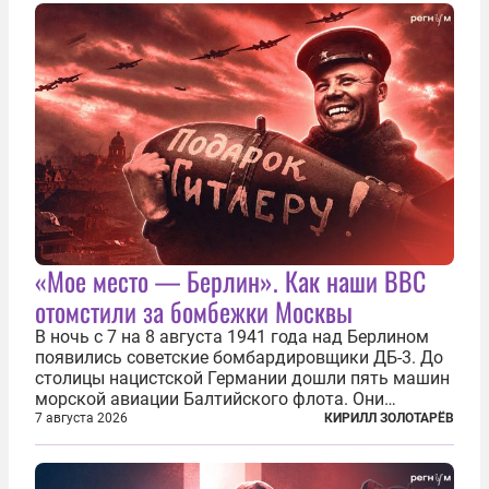
«Мое место — Берлин». Как наши ВВС
отомстили за бомбежки Москвы
В ночь с 7 на 8 августа 1941 года над Берлином
появились советские бомбардировщики ДБ-3. До
столицы нацистской Германии дошли пять машин
морской авиации Балтийского флота. Они
сбросили бомбы на город, который в тот момент
7 августа 2026
КИРИЛЛ ЗОЛОТАРЁВ
жил в полной уверенности, что война идет где-то
далеко на востоке, Красная...