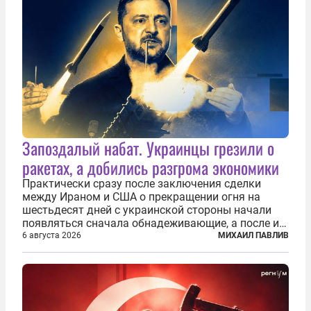
Запоздалый набат. Украинцы грезили о
ракетах, а добились разгрома экономики
Практически сразу после заключения сделки
между Ираном и США о прекращении огня на
шестьдесят дней с украинской стороны начали
появляться сначала обнадеживающие, а после и
вовсе бравурные заявления про некий «перелом»
6 августа 2026
МИХАИЛ ПАВЛИВ
в войне. Вероятно, в сознании первых лиц
киевского режима и стоящих за ними...