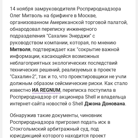
14 ноября замруководителя
Росприроднадзора
Олег Митволь
на брифинге в Москве,
организованном Американской торговой палатой,
обнародовал переписку инженерного
подразделения "Сахалин Энерджи" с
руководством компании, которая, по мнению
Митволя
, подтверждает как "сокрытие важной
информации, касающейся возможных
неблагоприятных экологических последствий
технических решений, реализуемых в проекте
"
Сахалин-2
", так и то, что проектировщики не учли
должным образом сейсмические риски. Как стало
известно
ИА REGNUM
, переписка поступила в
Росприроднадзор от акционера
Shell
и владельца
интернет-сайта новостей о Shell
Джона Донована
.
Обнаружив такие документы, чиновник
Росприроднадзора пригрозил подать иск в
Стокгольмский арбитражный суд, под
юрисдикцией которого находится проект