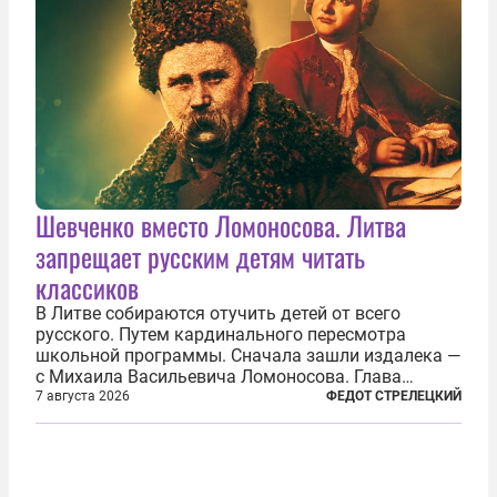
Шевченко вместо Ломоносова. Литва
запрещает русским детям читать
классиков
В Литве собираются отучить детей от всего
русского. Путем кардинального пересмотра
школьной программы. Сначала зашли издалека —
с Михаила Васильевича Ломоносова. Глава
правительства Литвы Миндаугас Синкявичюс
7 августа 2026
ФЕДОТ СТРЕЛЕЦКИЙ
предложил исключить его тексты из программ
общего образования. Мотивировал он это тем,
что...