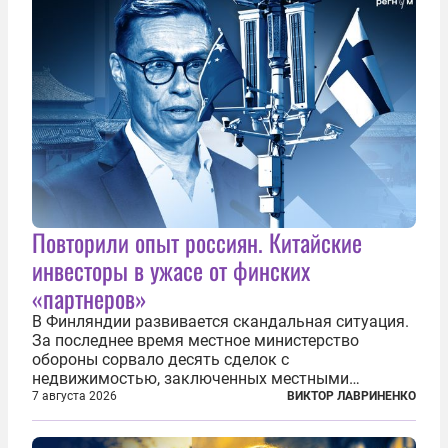
Повторили опыт россиян. Китайские
инвесторы в ужасе от финских
«партнеров»
В Финляндии развивается скандальная ситуация.
За последнее время местное министерство
обороны сорвало десять сделок с
недвижимостью, заключенных местными
фирмами с китайским капиталом. Чиновники
7 августа 2026
ВИКТОР ЛАВРИНЕНКО
заявили, что они могли заключаться с целью
создания в Финляндии шпионской сети, чтобы