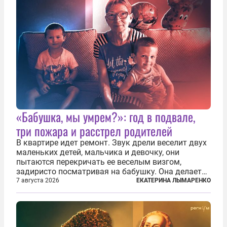
«Бабушка, мы умрем?»: год в подвале,
три пожара и расстрел родителей
В квартире идет ремонт. Звук дрели веселит двух
маленьких детей, мальчика и девочку, они
пытаются перекричать ее веселым визгом,
задиристо посматривая на бабушку. Она делает
им замечание, но внуки чувствуют, что она
7 августа 2026
ЕКАТЕРИНА ЛЫМАРЕНКО
сердится невсерьез. И это правда: дрель, конечно,
сверлит противно, но всё...