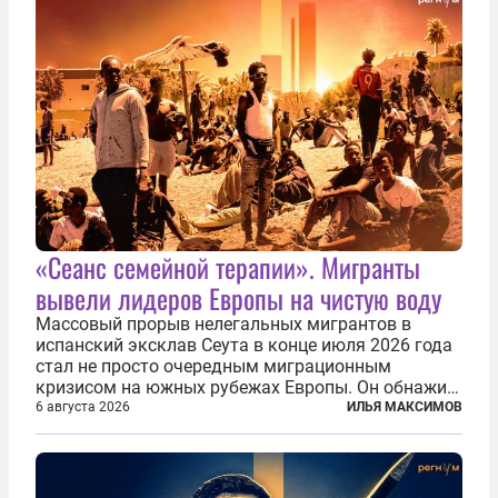
«Сеанс семейной терапии». Мигранты
вывели лидеров Европы на чистую воду
Массовый прорыв нелегальных мигрантов в
испанский эксклав Сеута в конце июля 2026 года
стал не просто очередным миграционным
кризисом на южных рубежах Европы. Он обнажил
фундаментальный раскол внутри Евросоюза,
6 августа 2026
ИЛЬЯ МАКСИМОВ
продемонстрировав, что десятилетиями
выстраивавшаяся миграционная политика ЕС
зашла в...