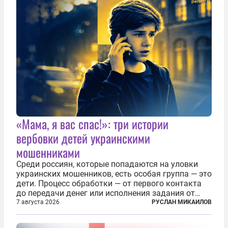
следить за...
«Мама, я вас спас!»: три истории
вербовки детей украинскими
мошенниками
Среди россиян, которые попадаются на уловки
украинских мошенников, есть особая группа — это
дети. Процесс обработки — от первого контакта
до передачи денег или исполнения задания от
кураторов может занять от двух часов до
7 августа 2026
РУСЛАН МИКАИЛОВ
нескольких месяцев. Детей превращают в
послушных исполнителей, которые...