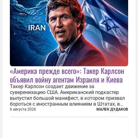
«Америка прежде всего»: Такер Карлсон
объявил войну агентам Израиля и Киева
Такер Карлсон создает движение за
суверенизацию США. Американский подкастер
выпустил большой манифест, в котором призвал
бороться с иностранным влиянием в Штатах, в
первую очередь имея в виду Израиль. А также
6 августа 2026
МАЛЕК ДУДАКОВ
прекратить заморские войны, выплатить
репарации Ирану, остановить прием мигрантов...