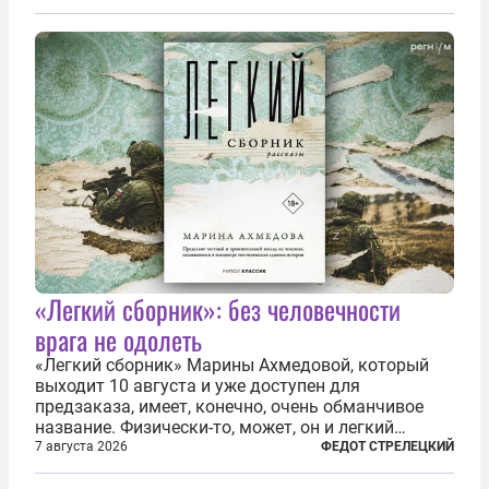
«Легкий сборник»: без человечности
врага не одолеть
«Легкий сборник» Марины Ахмедовой, который
выходит 10 августа и уже доступен для
предзаказа, имеет, конечно, очень обманчивое
название. Физически-то, может, он и легкий
относительно. Но метафизически —
7 августа 2026
ФЕДОТ СТРЕЛЕЦКИЙ
безотносительно тяжелый. Десять рассказов,