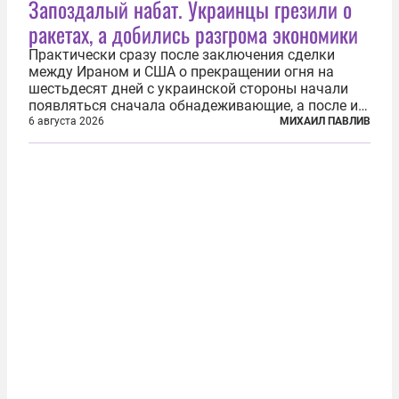
Запоздалый набат. Украинцы грезили о
ракетах, а добились разгрома экономики
Практически сразу после заключения сделки
между Ираном и США о прекращении огня на
шестьдесят дней с украинской стороны начали
появляться сначала обнадеживающие, а после и
вовсе бравурные заявления про некий «перелом»
6 августа 2026
МИХАИЛ ПАВЛИВ
в войне. Вероятно, в сознании первых лиц
киевского режима и стоящих за ними...