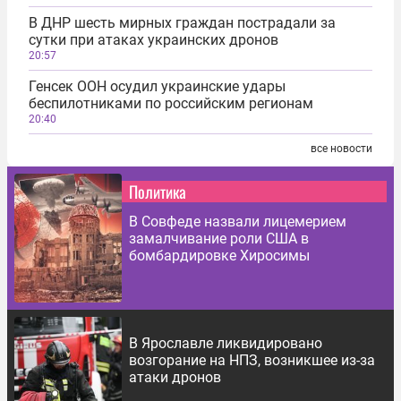
В ДНР шесть мирных граждан пострадали за
сутки при атаках украинских дронов
20:57
Генсек ООН осудил украинские удары
беспилотниками по российским регионам
20:40
все новости
Политика
В Совфеде назвали лицемерием
замалчивание роли США в
бомбардировке Хиросимы
В Ярославле ликвидировано
возгорание на НПЗ, возникшее из-за
атаки дронов