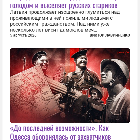
голодом и выселяет русских стариков
Латвия продолжает изощренно глумиться над
проживающими в ней пожилыми людьми с
российским гражданством. Над ними уже
несколько лет висит дамоклов меч
насильственного выдворения. Некоторых уже
5 августа 2026
ВИКТОР ЛАВРИНЕНКО
депортировали, а многие уехали сами, не
дожидаясь изгнания из родных домов. Пожилых
людей, проваливших...
«До последней возможности». Как
Одесса оборонялась от захватчиков