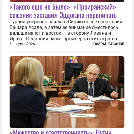
«Такого еще не было». «Проиранский»
союзник заставил Эрдогана нервничать
Турция уверенно зашла в Сирию после свержения
Башара Асада, а затем ее внимание сместилось
дальше на юг и восток — в сторону Ливана и
Ирака. Недавний визит премьеров этих стран в
Анкару, договоры об участии турецкой компании
6 августа 2026
КАМРАН ГАСАНОВ
TPAO в разработке нефти иракского Киркука и
«Дороги развития» подтверждают...
«Мужество и ответственность»: Путин