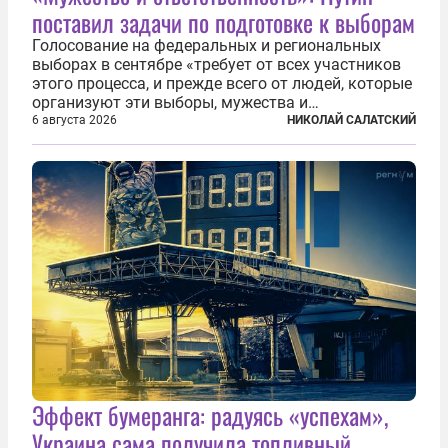
поставил задачи по подготовке к выборам
Голосование на федеральных и региональных
выборах в сентябре «требует от всех участников
этого процесса, и прежде всего от людей, которые
организуют эти выборы, мужества и
ответственного отношения к формированию
6 августа 2026
НИКОЛАЙ САЛАТСКИЙ
власти», — подчеркнул президент Владимир Путин
на состоявшейся 5 августа в Кремле...
Эффект бумеранга: радуясь «успехам»,
Украина сама получила топливный