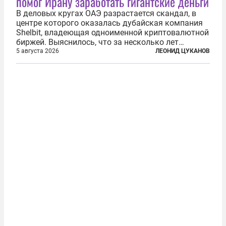
помог Ирану заработать гигантские деньги
В деловых кругах ОАЭ разрастается скандал, в
центре которого оказалась дубайская компания
Shelbit, владеющая одноименной криптовалютной
биржей. Выяснилось, что за несколько лет
существования через Shelbit прошло не менее 4
5 августа 2026
ЛЕОНИД ЦУКАНОВ
млрд долларов в криптовалюте, принадлежащих
иранским чиновникам и силовикам...