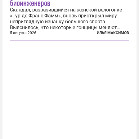
биоинженеров
Скандал, разразившийся на женской велогонке
«Тур де Франс Фамм», вновь приоткрыл миру
неприглядную изнанку большого спорта.
Выяснилось, что некоторые гонщицы меняют
размер груди ради улучшения аэродинамики. За
5 августа 2026
ИЛЬЯ МАКСИМОВ
фасадом труда, мастерства, упорства и
благородства, которые мы привыкли
ассоциировать с...