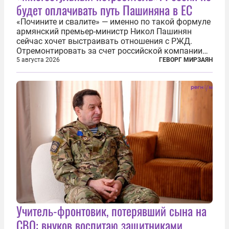
будет оплачивать путь Пашиняна в ЕС
«Почините и свалите» — именно по такой формуле
армянский премьер-министр Никол Пашинян
сейчас хочет выстраивать отношения с РЖД.
Отремонтировать за счет российской компании
железнодорожную инфраструктуру в районе
5 августа 2026
ГЕВОРГ МИРЗАЯН
прохождения TRIPP (коридора, который должен
связать Азербайджан и Турцию через...
Учитель-фронтовик, потерявший сына на
СВО: внуков воспитаю защитниками