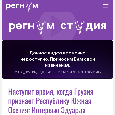
Наступит время, когда Грузия
признает Республику Южная
Осетия: Интервью Эдуарда