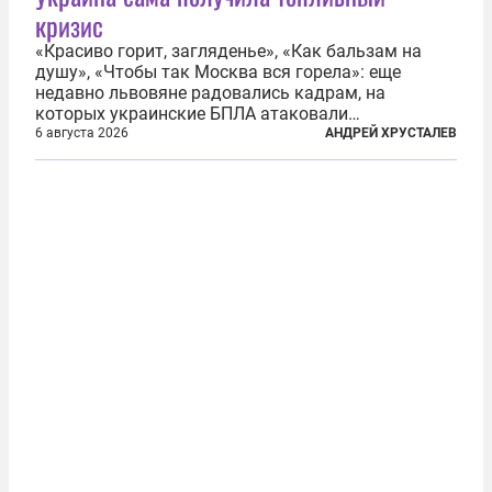
кризис
«Красиво горит, загляденье», «Как бальзам на
душу», «Чтобы так Москва вся горела»: еще
недавно львовяне радовались кадрам, на
которых украинские БПЛА атаковали
нефтеперерабатывающие предприятия России. В
6 августа 2026
АНДРЕЙ ХРУСТАЛЕВ
скором времени оказалось, что в «эту игру можно
играть вдвоем» — российские дроны только за...