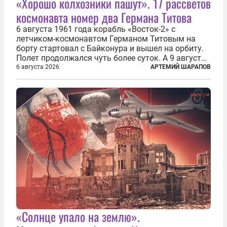
«Хорошо колхозники пашут». 17 рассветов
космонавта номер два Германа Титова
6 августа 1961 года корабль «Восток-2» с
летчиком-космонавтом Германом Титовым на
борту стартовал с Байконура и вышел на орбиту.
Полет продолжался чуть более суток. А 9 августа
второй человек в космосе получил звезду Героя
6 августа 2026
АРТЕМИЙ ШАРАПОВ
Советского Союза и орден Ленина. Миссия Титова
зачастую находится несколько...
«Солнце упало на землю».