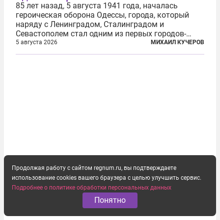
85 лет назад, 5 августа 1941 года, началась
героическая оборона Одессы, города, который
наряду с Ленинградом, Сталинградом и
Севастополем стал одним из первых городов-
героев. Историки приводят фразу из телеграммы
5 августа 2026
МИХАИЛ КУЧЕРОВ
Иосифа Сталина, датированной сентябрем 1941-
го: «Прошу героических участников обороны...
Продолжая работу с сайтом regnum.ru, вы подтверждаете
использование cookies вашего браузера с целью улучшить сервис.
Подробнее о политике обработки персональных данных
Понятно