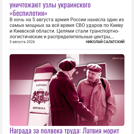
уничтожают узлы украинского
«беспилотия»
В ночь на 5 августа армия России нанесла один из
самых мощных за всё время СВО ударов по Киеву
и Киевской области. Целями стали транспортно-
логистические и распределительные центры,
которые ВСУ использовали для хранения и
5 августа 2026
НИКОЛАЙ САЛАТСКИЙ
доставки вооружений и грузов военного
назначения. Атака также «накрыла»...
Награда за полвека труда: Латвия морит