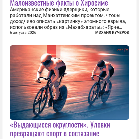
Малоизвестные факты о Хиросиме
Американские физики-ядерщики, которые
работали над Манхэттенским проектом, чтобы
доходчиво описать «картинку» атомного взрыва,
использовали образ из «Махабхараты»: «Ярче
тысячи солнц пылало это пламя». Не все жители
6 августа 2026
МИХАИЛ КУЧЕРОВ
японских городов Хиросимы и Нагасаки, на
которых США в августе 1945 года поставили...
«Выдающиеся округлости». Уловки
превращают спорт в состязание