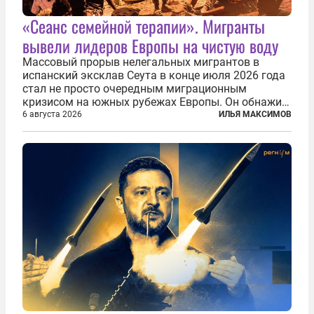
«Сеанс семейной терапии». Мигранты
вывели лидеров Европы на чистую воду
Массовый прорыв нелегальных мигрантов в
испанский эксклав Сеута в конце июля 2026 года
стал не просто очередным миграционным
кризисом на южных рубежах Европы. Он обнажил
фундаментальный раскол внутри Евросоюза,
6 августа 2026
ИЛЬЯ МАКСИМОВ
продемонстрировав, что десятилетиями
выстраивавшаяся миграционная политика ЕС
зашла в...