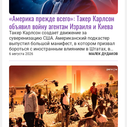
«Америка прежде всего»: Такер Карлсон
объявил войну агентам Израиля и Киева
Такер Карлсон создает движение за
суверенизацию США. Американский подкастер
выпустил большой манифест, в котором призвал
бороться с иностранным влиянием в Штатах, в
первую очередь имея в виду Израиль. А также
6 августа 2026
МАЛЕК ДУДАКОВ
прекратить заморские войны, выплатить
репарации Ирану, остановить прием мигрантов...