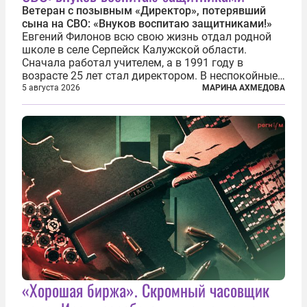
Ветеран с позывным «Директор», потерявший
сына на СВО: «Внуков воспитаю защитниками!»
Евгений Филонов всю свою жизнь отдал родной
школе в селе Серпейск Калужской области.
Сначала работал учителем, а в 1991 году в
возрасте 25 лет стал директором. В неспокойные
90-е он сумел спасти школу от закрытия и со
5 августа 2026
МАРИНА АХМЕДОВА
временем сделал ее лучшей в районе. В 2023 году
в возрасте 57 лет вслед за сыном...
«Хорошая биржа». Скромный часовщик