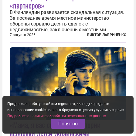
«партнеров»
В Финляндии развивается скандальная ситуация.
За последнее время местное министерство
обороны сорвало десять сделок с
недвижимостью, заключенных местными
фирмами с китайским капиталом. Чиновники
7 августа 2026
ВИКТОР ЛАВРИНЕНКО
заявили, что они могли заключаться с целью
создания в Финляндии шпионской сети, чтобы
следить за...
Продолжая работу с сайтом regnum.ru, вы подтверждаете
использование cookies вашего браузера с целью улучшить сервис.
Подробнее о политике обработки персональных данных
«Мама, я вас спас!»: три истории
Понятно
вербовки детей украинскими