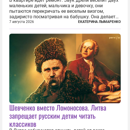
В квартире идет ремонт. Звук дрели веселит двух
маленьких детей, мальчика и девочку, они
пытаются перекричать ее веселым визгом,
задиристо посматривая на бабушку. Она делает
им замечание, но внуки чувствуют, что она
7 августа 2026
ЕКАТЕРИНА ЛЫМАРЕНКО
сердится невсерьез. И это правда: дрель, конечно,
сверлит противно, но всё...
Шевченко вместо Ломоносова. Литва
запрещает русским детям читать
классиков