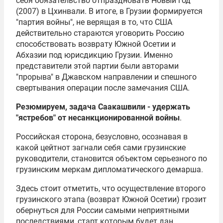
себя обязательство отпраздновать Новый год
(2007) в Цхинвали. В итоге, в Грузии формируется
"партия войны", не верящая в то, что США
действительно стараются уговорить Россию
способствовать возврату Южной Осетии и
Абхазии под юрисдикцию Грузии. Именно
представители этой партии были авторами
"прорыва" в Джавском направлении и спешного
свертывания операции после замечания США.
Резюмируем, задача Саакашвили - удержать
"ястребов" от несанкционированной войны
.
Российская сторона, безусловно, осознавая в
какой цейтнот загнали себя сами грузинские
руководители, становится объектом серьезного по
грузинским меркам дипломатического демарша.
Здесь стоит отметить, что осуществление второго
грузинского этапа (возврат Южной Осетии) грозит
обернуться для России самыми неприятными
последствиями, старт которым будет дан