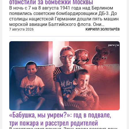
отомстили за бомбежки Москвы
В ночь с 7 на 8 августа 1941 года над Берлином
появились советские бомбардировщики ДБ-3. До
столицы нацистской Германии дошли пять машин
морской авиации Балтийского флота. Они
сбросили бомбы на город, который в тот момент
7 августа 2026
КИРИЛЛ ЗОЛОТАРЁВ
жил в полной уверенности, что война идет где-то
далеко на востоке, Красная...
«Бабушка, мы умрем?»: год в подвале,
три пожара и расстрел родителей