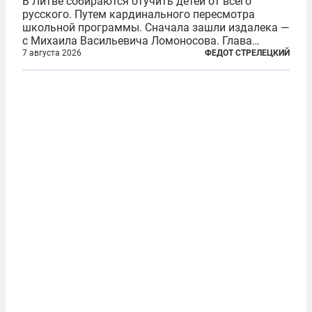
В Литве собираются отучить детей от всего
русского. Путем кардинального пересмотра
школьной программы. Сначала зашли издалека —
с Михаила Васильевича Ломоносова. Глава
правительства Литвы Миндаугас Синкявичюс
7 августа 2026
ФЕДОТ СТРЕЛЕЦКИЙ
предложил исключить его тексты из программ
общего образования. Мотивировал он это тем,
что...