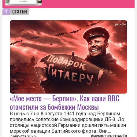
статьи
«Мое место — Берлин». Как наши ВВС
отомстили за бомбежки Москвы
В ночь с 7 на 8 августа 1941 года над Берлином
появились советские бомбардировщики ДБ-3. До
столицы нацистской Германии дошли пять машин
морской авиации Балтийского флота. Они
сбросили бомбы на город, который в тот момент
7 августа 2026
КИРИЛЛ ЗОЛОТАРЁВ