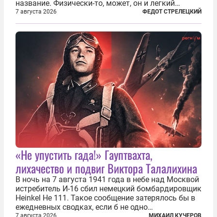
название. Физически-то, может, он и легкий
относительно. Но метафизически —
7 августа 2026
ФЕДОТ СТРЕЛЕЦКИЙ
безотносительно тяжелый. Десять рассказов,
каждый из которых напрямую или косвенно (в
основном —...
«Не упустить гада!» Гауптвахта,
лихачество и подвиг Виктора Талалихина
В ночь на 7 августа 1941 года в небе над Москвой
истребитель И-16 сбил немецкий бомбардировщик
Heinkel He 111. Такое сообщение затерялось бы в
ежедневных сводках, если б не одно
обстоятельство. Это был один из первых в
7 августа 2026
МИХАИЛ КУЧЕРОВ