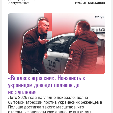
кураторов может занять от двух часов до
7 августа 2026
РУСЛАН МИКАИЛОВ
нескольких месяцев. Детей превращают в
послушных исполнителей, которые...
«Всплеск агрессии». Ненависть к
украинцам доводит поляков до
исступления
Лето 2026 года наглядно показало: волна
бытовой агрессии против украинских беженцев в
Польше достигла такого масштаба, что
отдельные эпизоды уже давно не выглядят