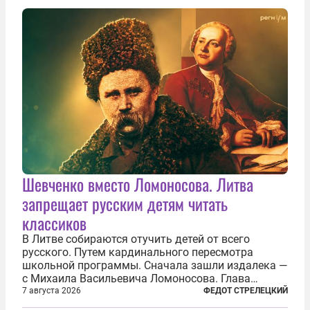
сверлит противно, но всё...
Шевченко вместо Ломоносова. Литва
запрещает русским детям читать
классиков
В Литве собираются отучить детей от всего
русского. Путем кардинального пересмотра
школьной программы. Сначала зашли издалека —
с Михаила Васильевича Ломоносова. Глава
правительства Литвы Миндаугас Синкявичюс
7 августа 2026
ФЕДОТ СТРЕЛЕЦКИЙ
предложил исключить его тексты из программ