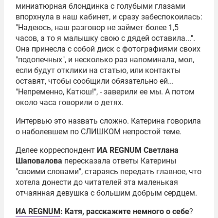
миниатюрная блондинка с голубыми глазами
впорхнула в наш кабинет, и сразу забеспокоилась:
"Надеюсь, наш разговор не займет более 1,5
часов, а то я малышку свою с дядей оставила...".
Она принесла с собой диск с фотографиями своих
"подопечных", и несколько раз напоминала, мол,
если будут отклики на статью, или контакты
оставят, чтобы сообщили обязательно ей...
"Непременно, Катюш!", - заверили ее мы. А потом
около часа говорили о детях.
Интервью это назвать сложно. Катерина говорила
о наболевшем по СЛИШКОМ непростой теме.
Делее корреспондент
ИА REGNUM
Светлана
Шаповалова
пересказала ответы Катерины
"своими словами", стараясь передать главное, что
хотела донести до читателей эта маленькая
отчаянная девушка с большим добрым сердцем.
ИА REGNUM
: Катя, расскажите немного о себе
?