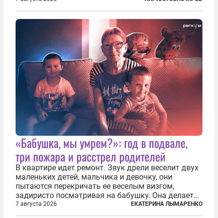
жил в полной уверенности, что война идет где-то
далеко на востоке, Красная...
«Бабушка, мы умрем?»: год в подвале,
три пожара и расстрел родителей
В квартире идет ремонт. Звук дрели веселит двух
маленьких детей, мальчика и девочку, они
пытаются перекричать ее веселым визгом,
задиристо посматривая на бабушку. Она делает
им замечание, но внуки чувствуют, что она
7 августа 2026
ЕКАТЕРИНА ЛЫМАРЕНКО
сердится невсерьез. И это правда: дрель, конечно,