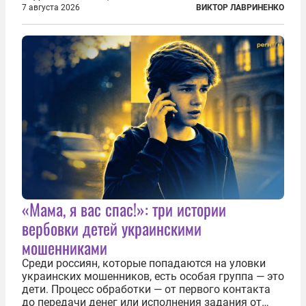
фирмами с китайским капиталом. Чиновники
7 августа 2026
ВИКТОР ЛАВРИНЕНКО
заявили, что они могли заключаться с целью
создания в Финляндии шпионской сети, чтобы
следить за...
«Мама, я вас спас!»: три истории
вербовки детей украинскими
мошенниками
Среди россиян, которые попадаются на уловки
украинских мошенников, есть особая группа — это
дети. Процесс обработки — от первого контакта
до передачи денег или исполнения задания от