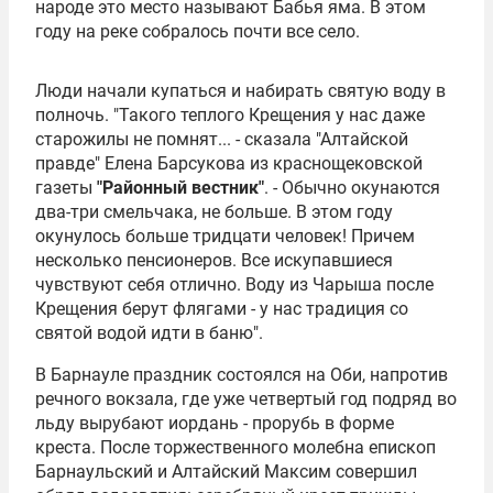
народе это место называют Бабья яма. В этом
году на реке собралось почти все село.
Люди начали купаться и набирать святую воду в
полночь. "Такого теплого Крещения у нас даже
старожилы не помнят... - сказала "Алтайской
правде" Елена Барсукова из краснощековской
газеты
"Районный вестник"
. - Обычно окунаются
два-три смельчака, не больше. В этом году
окунулось больше тридцати человек! Причем
несколько пенсионеров. Все искупавшиеся
чувствуют себя отлично. Воду из Чарыша после
Крещения берут флягами - у нас традиция со
святой водой идти в баню".
В Барнауле праздник состоялся на Оби, напротив
речного вокзала, где уже четвертый год подряд во
льду вырубают иордань - прорубь в форме
креста. После торжественного молебна епископ
Барнаульский и Алтайский Максим совершил