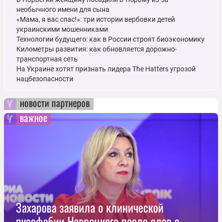
необычного имени для сына
«Мама, я вас спас!»: три истории вербовки детей
украинскими мошенниками
Технологии будущего: как в России строят биоэкономику
Километры развития: как обновляется дорожно-
транспортная сеть
На Украине хотят признать лидера The Hatters угрозой
нацбезопасности
новости партнеров
важное
Захарова заявила о клинической
русофобии Навроцкого после слов о