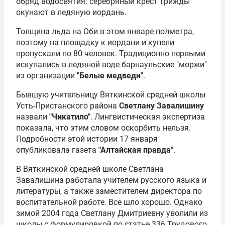
обряд водосвятия: серебряный крест трижды
окунают в ледяную иордань.
Толщина льда на Оби в этом январе полметра,
поэтому на площадку к иордани и купели
пропускали по 80 человек. Традиционно первыми
искупались в ледяной воде барнаульские "моржи"
из организации
"Белые медведи"
.
Бывшую учительницу Вяткинской средней школы
Усть-Пристанского района
Светлану Завалишину
назвали
"Чикатило"
. Лингвистическая экспертиза
показала, что этим словом оскорбить нельзя.
Подробности этой истории 17 января
опубликовала газета
"Алтайская правда"
.
В Вяткинской средней школе Светлана
Завалишина работала учителем русского языка и
литературы, а также заместителем директора по
воспитательной работе. Все шло хорошо. Однако
зимой 2004 года Светлану Дмитриевну уволили из
школы с формулировкой по статье 336 Трудового