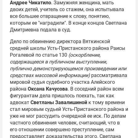
Андрее Чикатило
. Замужняя женщина, мать
двоих детей, учитель со стажем, она испытывала
все большее отвращение к слову, понятию,
которым ее "наградили". В конце концов Светлана
Дмитриевна подала в суд.
Дело по обвинению директора Вяткинской
средней школы Усть-Пристанского района Раисы
Рогалевой по статье 130
(оскорбление,
содержащееся в публичном выступлении,
публично демонстрирующемся произведении или
средствах массовой информации)
рассматривала
мировой судья судебного участка Алейского
района
Оксана Качусова
. В соседний район всем
фигурантам дела пришлось поехать, так как
адвокат
Светланы Завалишиной
к тому времени
стал мировым судьей Усть-Пристанского района и
уже не мог рассудить очередной ее иск. По делам
частного обвинения человек, считающий, что в
его отношении совершено преступление, сам
предоставляет доказательства этого. Светлана