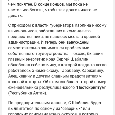
чем понятен. В конце концов, мы пока не
настолько богаты, чтобы так долго ничего не
делать.
С приходом к власти губернатора
Карлина
никому
из чиновников, работавших в команде его
предшественника, не нашлось места в краевой
администрации. И теперь они вынуждены
самостоятельно заниматься проблемами
собственного трудоустройства. Похоже, бывший
главный энергетик края
Сергей Шабалин
облюбовал себе вотчину, в которой когда-то легко
работалось Знаменскому, Тарабаеву, Каржавину,
Алешкевичу и другим славным представителям
краевой когорты. Об этом сообщает второй номер
еженедельника республиканского
"Постскриптум"
(Республика Алтай).
По предварительным данным,
С.Шабалин
будет
выдвигаться по одному из "северных" или
городских одномандатных округов, в которых