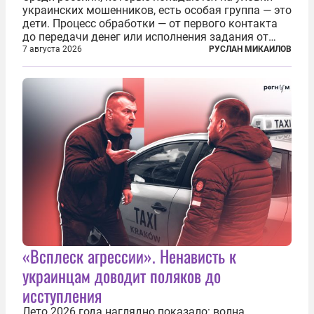
украинских мошенников, есть особая группа — это
дети. Процесс обработки — от первого контакта
до передачи денег или исполнения задания от
кураторов может занять от двух часов до
7 августа 2026
РУСЛАН МИКАИЛОВ
нескольких месяцев. Детей превращают в
послушных исполнителей, которые...
«Всплеск агрессии». Ненависть к
украинцам доводит поляков до
исступления
Лето 2026 года наглядно показало: волна