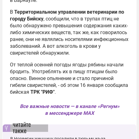
в Барнауле.
В
Территориальном управлении ветеринарии по
городу Бийску
, сообщили, что в трупах птиц не
было обнаружено превышения содержания каких-
либо химических веществ, так же, как говорилось
ранее, они не являлись носителями инфекционных
заболеваний. А вот алкоголь в крови у
свиристелей обнаружили.
От теплой осенней погоды ягоды рябины начали
бродить. Употреблять их в пищу птицам было
опасно. Винное опьянение и стало причиной
гибели свиристелей, - об этом 16 января сообщила
бийская
ТРК "РИФ"
.
Все важные новости — в канале «Регнум»
в мессенджере MAX
читайте
также
В Норвегии женщину посадили в тюрьму из-за