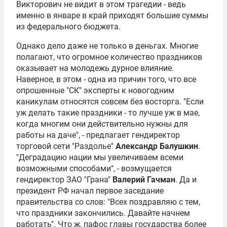
Викторович не видит в этом трагедии - ведь
именно в январе в край приходят большие суммы
из федерального бюджета.
Однако дело даже не только в деньгах. Многие
полагают, что огромное количество праздников
оказывает на молодежь дурное влияние.
Наверное, в этом - одна из причин того, что все
опрошенные "СК" эксперты к новогодним
каникулам относятся совсем без восторга. "Если
уж делать такие праздники - то лучше уж в мае,
когда многим они действительно нужны для
работы на даче", - предлагает гендиректор
торговой сети "Раздолье"
Александр Балушкин
.
"Деградацию нации мы увеличиваем всеми
возможными способами", - возмущается
гендиректор ЗАО "Грана"
Валерий Гачман
. Да и
президент РФ начал первое заседание
правительства со слов: "Всех поздравляю с тем,
что праздники закончились. Давайте начнем
работать". Что ж, пафос главы государства более