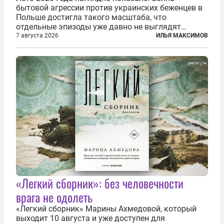
бытовой агрессии против украинских беженцев в
Польше достигла такого масштаба, что
отдельные эпизоды уже давно не выглядят
случайными. Поляки, судя по происходящему,
7 августа 2026
ИЛЬЯ МАКСИМОВ
буквально теряют рассудок от ненависти к
украинским беженцам, и каждый новый случай
по-своему...
«Легкий сборник»: без человечности
врага не одолеть
«Легкий сборник» Марины Ахмедовой, который
выходит 10 августа и уже доступен для