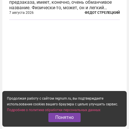
предзаказа, имеет, конечно, очень обманчивое
название. Физически-то, может, он и легкий
относительно. Но метафизически —
7 августа 2026
ФЕДОТ СТРЕЛЕЦКИЙ
безотносительно тяжелый. Десять рассказов,
каждый из которых напрямую или косвенно (в
основном —...
Продолжая работу с сайтом regnum.ru, вы подтверждаете
использование cookies вашего браузера с целью улучшить сервис.
Подробнее о политике обработки персональных данных
Понятно