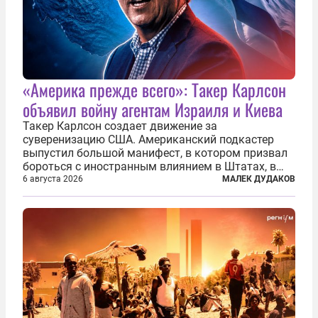
«Америка прежде всего»: Такер Карлсон
объявил войну агентам Израиля и Киева
Такер Карлсон создает движение за
суверенизацию США. Американский подкастер
выпустил большой манифест, в котором призвал
бороться с иностранным влиянием в Штатах, в
первую очередь имея в виду Израиль. А также
6 августа 2026
МАЛЕК ДУДАКОВ
прекратить заморские войны, выплатить
репарации Ирану, остановить прием мигрантов...