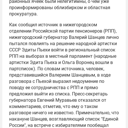
районных ячеек были нелегитимны, о чем уже
проинформированы облизбирком и областная
прокуратура.
Как сообщил источник в нижегородском
отделении Российской партии пенсионеров (РПП),
нижегородский губернатор Валерий Шанцев лично
пытался повлиять на решение народной артистки
СССР Эдиты Пьехи войти в региональный список
РПП на выборах в местный парламент (народные
артистки Эдита Пьеха и Ольга Воронец вошли в
партсписок). По словам источника, человек,
представившийся Валерием Шанцевым, в ходе
разговора с Пьехой выразил недоумение по
поводу ее сотрудничества с РПП и прямо
предложил выйти из списка. Пресс-секретарь
губернатора Евгений Муравьев отказался от
комментариев, отметив, что ему о таком
разговоре ничего не известно. Примечательно, что
накануне Шанцев, возглавляющий список "Единой
России", на встрече с избирателями пообещал