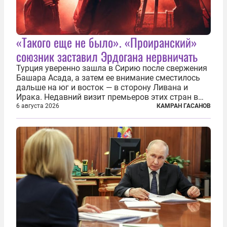
«Такого еще не было». «Проиранский»
союзник заставил Эрдогана нервничать
Турция уверенно зашла в Сирию после свержения
Башара Асада, а затем ее внимание сместилось
дальше на юг и восток — в сторону Ливана и
Ирака. Недавний визит премьеров этих стран в
Анкару, договоры об участии турецкой компании
6 августа 2026
КАМРАН ГАСАНОВ
TPAO в разработке нефти иракского Киркука и
«Дороги развития» подтверждают...