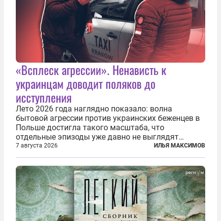
«Всплеск агрессии». Ненависть к
украинцам доводит поляков до
исступления
Лето 2026 года наглядно показало: волна
бытовой агрессии против украинских беженцев в
Польше достигла такого масштаба, что
отдельные эпизоды уже давно не выглядят
случайными. Поляки, судя по происходящему,
7 августа 2026
ИЛЬЯ МАКСИМОВ
буквально теряют рассудок от ненависти к
украинским беженцам, и каждый новый случай
по-своему...