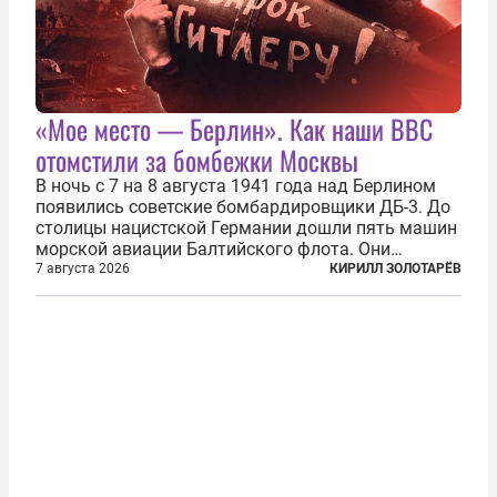
«Мое место — Берлин». Как наши ВВС
отомстили за бомбежки Москвы
В ночь с 7 на 8 августа 1941 года над Берлином
появились советские бомбардировщики ДБ-3. До
столицы нацистской Германии дошли пять машин
морской авиации Балтийского флота. Они
сбросили бомбы на город, который в тот момент
7 августа 2026
КИРИЛЛ ЗОЛОТАРЁВ
жил в полной уверенности, что война идет где-то
далеко на востоке, Красная...