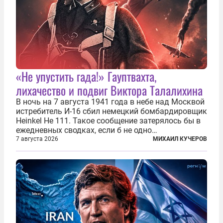
«Не упустить гада!» Гауптвахта,
лихачество и подвиг Виктора Талалихина
В ночь на 7 августа 1941 года в небе над Москвой
истребитель И-16 сбил немецкий бомбардировщик
Heinkel He 111. Такое сообщение затерялось бы в
ежедневных сводках, если б не одно
обстоятельство. Это был один из первых в
7 августа 2026
МИХАИЛ КУЧЕРОВ
истории отечественной авиации ночных таранов.
У пилота — младшего лейтенанта...