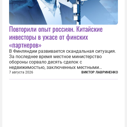
Повторили опыт россиян. Китайские
инвесторы в ужасе от финских
«партнеров»
В Финляндии развивается скандальная ситуация.
За последнее время местное министерство
обороны сорвало десять сделок с
недвижимостью, заключенных местными
фирмами с китайским капиталом. Чиновники
7 августа 2026
ВИКТОР ЛАВРИНЕНКО
заявили, что они могли заключаться с целью
создания в Финляндии шпионской сети, чтобы
следить за...