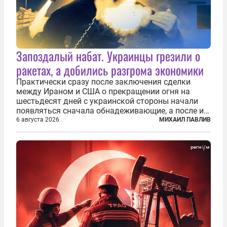
Запоздалый набат. Украинцы грезили о
ракетах, а добились разгрома экономики
Практически сразу после заключения сделки
между Ираном и США о прекращении огня на
шестьдесят дней с украинской стороны начали
появляться сначала обнадеживающие, а после и
вовсе бравурные заявления про некий «перелом»
6 августа 2026
МИХАИЛ ПАВЛИВ
в войне. Вероятно, в сознании первых лиц
киевского режима и стоящих за ними...