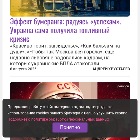
Эффект бумеранга: радуясь «успехам»,
Украина сама получила топливный
кризис
«Красиво горит, загляденье», «Как бальзам на
душу», «Чтобы так Москва вся горела»: еще
недавно львовяне радовались кадрам, на
которых украинские БПЛА атаковали
нефтеперерабатывающие предприятия России. В
6 августа 2026
АНДРЕЙ ХРУСТАЛЕВ
скором времени оказалось, что в «эту игру можно
играть вдвоем» — российские дроны только за...
Продолжая работу с сайтом regnum.ru, вы подтверждаете
использование cookies вашего браузера с целью улучшить сервис.
Подробнее о политике обработки персональных данных
Понятно