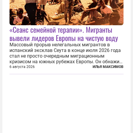
«Сеанс семейной терапии». Мигранты
вывели лидеров Европы на чистую воду
Массовый прорыв нелегальных мигрантов в
испанский эксклав Сеута в конце июля 2026 года
стал не просто очередным миграционным
кризисом на южных рубежах Европы. Он обнажил
фундаментальный раскол внутри Евросоюза,
6 августа 2026
ИЛЬЯ МАКСИМОВ
продемонстрировав, что десятилетиями
выстраивавшаяся миграционная политика ЕС
зашла в...