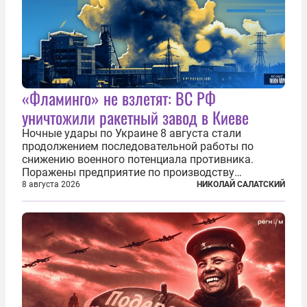
«Фламинго» не взлетят: ВС РФ
уничтожили ракетный завод в Киеве
Ночные удары по Украине 8 августа стали
продолжением последовательной работы по
снижению военного потенциала противника.
Поражены предприятие по производству
крылатых ракет, крупный склад топлива и два
8 августа 2026
НИКОЛАЙ САЛАТСКИЙ
сухогруза с военными грузами. Дополнительно
нанесены удары по объектам в ряде городов. В
Киеве...