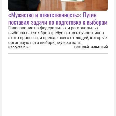
«Мужество и ответственность»: Путин
поставил задачи по подготовке к выборам
Голосование на федеральных и региональных
выборах в сентябре «требует от всех участников
этого процесса, и прежде всего от людей, которые
организуют эти выборы, мужества и
ответственного отношения к формированию
6 августа 2026
НИКОЛАЙ САЛАТСКИЙ
власти», — подчеркнул президент Владимир Путин
на состоявшейся 5 августа в Кремле...