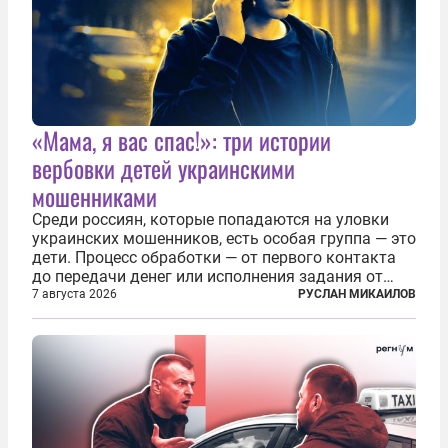
«Мама, я вас спас!»: три истории
вербовки детей украинскими
мошенниками
Среди россиян, которые попадаются на уловки
украинских мошенников, есть особая группа — это
дети. Процесс обработки — от первого контакта
до передачи денег или исполнения задания от
кураторов может занять от двух часов до
7 августа 2026
РУСЛАН МИКАИЛОВ
нескольких месяцев. Детей превращают в
послушных исполнителей, которые...