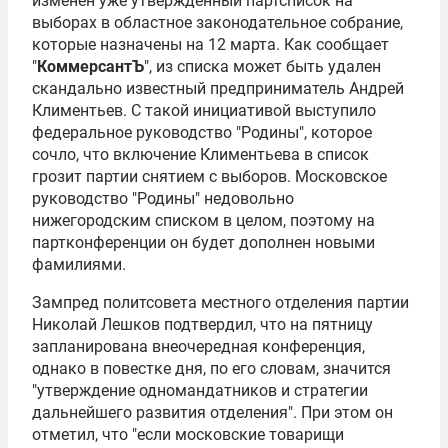
изменен уже утвержденный партсписок на
выборах в областное законодательное собрание,
которые назначены на 12 марта. Как сообщает
"
КоммерсантЪ
", из списка может быть удален
скандально известный предприниматель Андрей
Климентьев. С такой инициативой выступило
федеральное руководство "Родины", которое
сочло, что включение Климентьева в список
грозит партии снятием с выборов. Московское
руководство "Родины" недовольно
нижегородским списком в целом, поэтому на
партконференции он будет дополнен новыми
фамилиями.
Зампред политсовета местного отделения партии
Николай Лешков подтвердил, что на пятницу
запланирована внеочередная конференция,
однако в повестке дня, по его словам, значится
"утверждение одномандатников и стратегии
дальнейшего развития отделения". При этом он
отметил, что "если московские товарищи