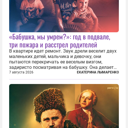
«Бабушка, мы умрем?»: год в подвале,
три пожара и расстрел родителей
В квартире идет ремонт. Звук дрели веселит двух
маленьких детей, мальчика и девочку, они
пытаются перекричать ее веселым визгом,
задиристо посматривая на бабушку. Она делает
им замечание, но внуки чувствуют, что она
7 августа 2026
ЕКАТЕРИНА ЛЫМАРЕНКО
сердится невсерьез. И это правда: дрель, конечно,
сверлит противно, но всё...