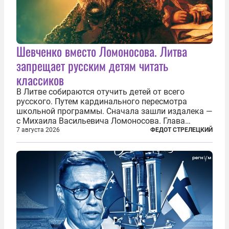
Шевченко вместо Ломоносова. Литва
запрещает русским детям читать
классиков
В Литве собираются отучить детей от всего
русского. Путем кардинального пересмотра
школьной программы. Сначала зашли издалека —
с Михаила Васильевича Ломоносова. Глава
правительства Литвы Миндаугас Синкявичюс
7 августа 2026
ФЕДОТ СТРЕЛЕЦКИЙ
предложил исключить его тексты из программ
общего образования. Мотивировал он это тем,
что...