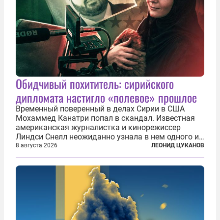
Обидчивый похититель: сирийского
дипломата настигло «полевое» прошлое
Временный поверенный в делах Сирии в США
Мохаммед Канатри попал в скандал. Известная
американская журналистка и кинорежиссер
Линдси Снелл неожиданно узнала в нем одного из
бандитов, похитивших ее в сирийском Алеппо в
8 августа 2026
ЛЕОНИД ЦУКАНОВ
2016 году. Журналистка убеждена, что Канатри, в
то время известный под подпольным...