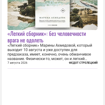
«Легкий сборник»: без человечности
врага не одолеть
«Легкий сборник» Марины Ахмедовой, который
выходит 10 августа и уже доступен для
предзаказа, имеет, конечно, очень обманчивое
название. Физически-то, может, он и легкий
относительно. Но метафизически —
7 августа 2026
ФЕДОТ СТРЕЛЕЦКИЙ
безотносительно тяжелый. Десять рассказов,
каждый из которых напрямую или косвенно (в
основном —...