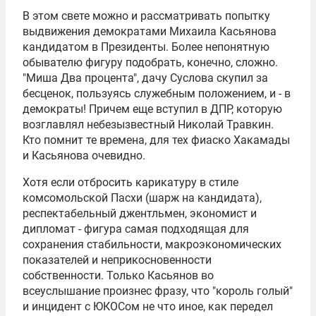
В этом свете можно и рассматривать попытку
выдвижения демократами Михаила Касьянова
кандидатом в Президенты. Более непонятную
обывателю фигуру подобрать, конечно, сложно.
"Миша Два процента", дачу Суслова скупил за
бесценок, пользуясь служебным положением, и - в
демократы! Причем еще вступил в ДПР, которую
возглавлял небезызвестный Николай Травкин.
Кто помнит те времена, для тех фиаско Хакамады
и Касьянова очевидно.
Хотя если отбросить карикатуру в стиле
комсомольской Пасхи (шарж на кандидата),
респектабельный джентльмен, экономист и
дипломат - фигура самая подходящая для
сохранения стабильности, макроэкономических
показателей и неприкосновенности
собственности. Только Касьянов во
всеуслышание произнес фразу, что "король голый"
и инцидент с ЮКОСом не что иное, как передел