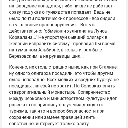
на фарцовке попадется, либо нигде не работает -
сразу под указ о тунеядстве попадает. Ведь не
было почти политических процессов - все сидели
за уголовные правонарушения... Вот уж
действительно: "обменяли хулигана на Луиса
Корвалана..." Не упорствуй бывший олигарх в
желании исправить систему - проводил бы время
на туманном Альбионе, в гольф играл бы с
Березовским, а не рукавицы шил...
Конечно, не столь страшно ныне, как при Сталине:
ну одного олигарха посадили, это чтобы другим
было неповадно. Всех мелких и средних буржуа не
посадишь: лагерей не хватит. На Соловках опять
ставропигиальный монастырь. Соперничество
между церковью и министерством культуры идет
разве что по принципу получения дохода от
туризма, так что и вопрос безопасности при
сохранении или замене правящей элиты,
собственно, интересует только элиту.