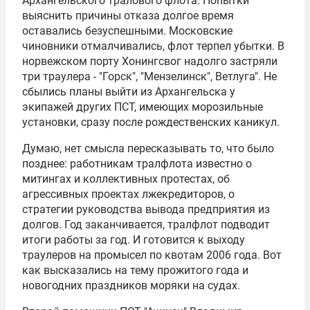
Архангельского тралового флота. Попытки
выяснить причины отказа долгое время
оставались безуспешными. Московские
чиновники отмалчивались, флот терпел убытки. В
норвежском порту Хонингсвог надолго застряли
три траулера - "Горск", "Мензелинск", Ветлуга". Не
сбылись планы выйти из Архангельска у
экипажей других ПСТ, имеющих морозильные
установки, сразу после рождественских каникул.
Думаю, нет смысла пересказывать то, что было
позднее: работникам тралфлота известно о
митингах и коллективных протестах, об
агрессивных проектах лжекредиторов, о
стратегии руководства вывода предприятия из
долгов. Год заканчивается, тралфлот подводит
итоги работы за год. И готовится к выходу
траулеров на промысел по квотам 2006 года. Вот
как высказались на тему прожитого года и
новогодних праздников моряки на судах.