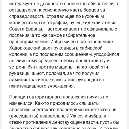
интересует не девяносто процентов обывателей, а
оставшуюся пассионарную часть борцов за
справедливость, страдальцев по кухонным
манифестам, гектографам, ну еще идеалистов из
Совета Европы. Настораживают не официальные
послания, а то же самое избирательное
правоприменение. Избитый во всех отношениях
Ходорковский шьет рукавицы в сибирской
колонии, а по последним сообщениям, уподобился
английскому средневековому пролетариату и
устроил бунт против машины, на которой эти
рукавицы шьют, поломал, за что получил
административное взыскание руководства
пенитенциарного учреждения.
Принцип авторитарного правления ничуть не
изменился. Как-то приходилось слышать
апологию советского правоприменения: чего они
(диссиденты) недовольны? Уж если избрали
стезю противления действующей власти, пусть бы
аккуратно соблюдали советские законы. А то или