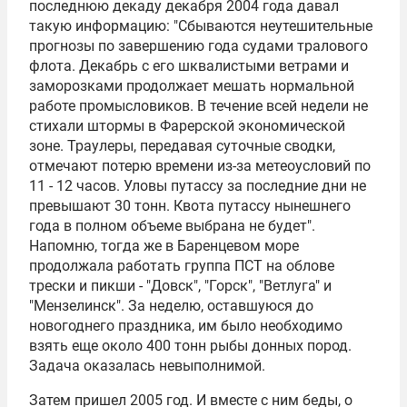
последнюю декаду декабря 2004 года давал
такую информацию: "Сбываются неутешительные
прогнозы по завершению года судами тралового
флота. Декабрь с его шквалистыми ветрами и
заморозками продолжает мешать нормальной
работе промысловиков. В течение всей недели не
стихали штормы в Фарерской экономической
зоне. Траулеры, передавая суточные сводки,
отмечают потерю времени из-за метеоусловий по
11 - 12 часов. Уловы путассу за последние дни не
превышают 30 тонн. Квота путассу нынешнего
года в полном объеме выбрана не будет".
Напомню, тогда же в Баренцевом море
продолжала работать группа ПСТ на облове
трески и пикши - "Довск", "Горск", "Ветлуга" и
"Мензелинск". За неделю, оставшуюся до
новогоднего праздника, им было необходимо
взять еще около 400 тонн рыбы донных пород.
Задача оказалась невыполнимой.
Затем пришел 2005 год. И вместе с ним беды, о