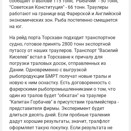
сообщает о вылове 115 тонн, "Рыбачий" - 50 тонн,
"Советская Конституция" - 66 тонн. Траулеры
работают на границе вод Фарерской и Английской
экономических зон. Рыба постепенно смещается
на юг.
На рейд порта Торсхавн подходит транспортное
судно, готовое принять 2800 тонн экспортной
путассу от наших траулеров. Транспорт "Василий
Киселев" встал в Торсхавне к причалу для
погрузки траловых досок, отправленных из
Дании. Одновременно с выгрузкой
рыбопродукции БМРТ получат новые тралы и
новую к ним оснастку. Есть договоренность с
фарерскими рыбопромышленниками о том, что
один из тралов будет "обкатан" на траулере
"Капитан Горбачев" в присутствии тралмейстера -
представителя фирмы. Эксперимент будет
длиться десять дней. Если пробные траления
дадут хорошие результаты, значит, тралфлот
оформляет такую покупку. Если результата не