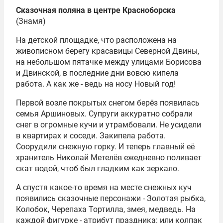
Сказочная поляна в центре Красноборска
(Знамя)
На детской площадке, что расположена на
живописном берегу красавицы Северной Двины,
на небольшом пятачке между улицами Борисова
и Двинской, в последние дни вовсю кипела
работа. А как же - ведь на носу Новый год!
Первой возле покрытых снегом берёз появилась
семья Аршиновых. Супруги аккуратно собрали
снег в огромные кучи и утрамбовали. Не усидели
в квартирах и соседи. Закипела работа.
Соорудили снежную горку. И теперь главный её
хранитель Николай Метелёв ежедневно поливает
скат водой, чтоб был гладким как зеркало.
А спустя какое-то время на месте снежных куч
появились сказочные персонажи - Золотая рыбка,
Колобок, Черепаха Тортилла, змея, медведь. На
каждой фигурке - атрибут праздника: или колпак