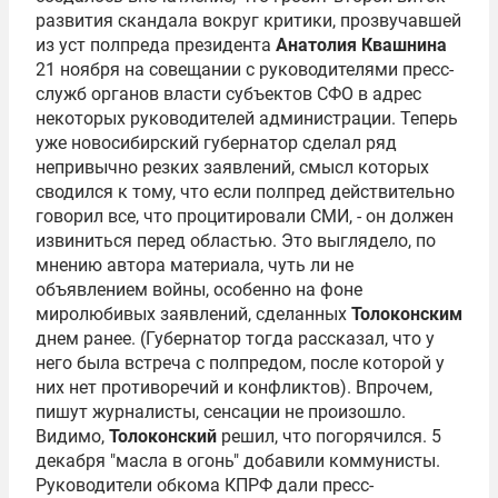
развития скандала вокруг критики, прозвучавшей
из уст полпреда президента
Анатолия Квашнина
21 ноября на совещании с руководителями пресс-
служб органов власти субъектов СФО в адрес
некоторых руководителей администрации. Теперь
уже новосибирский губернатор сделал ряд
непривычно резких заявлений, смысл которых
сводился к тому, что если полпред действительно
говорил все, что процитировали СМИ, - он должен
извиниться перед областью. Это выглядело, по
мнению автора материала, чуть ли не
объявлением войны, особенно на фоне
миролюбивых заявлений, сделанных
Толоконским
днем ранее. (Губернатор тогда рассказал, что у
него была встреча с полпредом, после которой у
них нет противоречий и конфликтов). Впрочем,
пишут журналисты, сенсации не произошло.
Видимо,
Толоконский
решил, что погорячился. 5
декабря "масла в огонь" добавили коммунисты.
Руководители обкома КПРФ дали пресс-