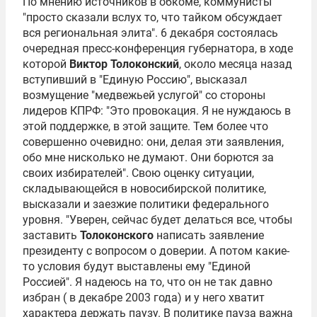
По мнению источников в обкоме, коммунисты
"просто сказали вслух то, что тайком обсуждает
вся региональная элита". 6 декабря состоялась
очередная пресс-конференция губернатора, в ходе
которой
Виктор Толоконский
, около месяца назад
вступивший в "Единую Россию", высказал
возмущение "медвежьей услугой" со стороны
лидеров КПРФ: "Это провокация. Я не нуждаюсь в
этой поддержке, в этой защите. Тем более что
совершенно очевидно: они, делая эти заявления,
обо мне нисколько не думают. Они борются за
своих избирателей". Свою оценку ситуации,
складывающейся в новосибирской политике,
высказали и заезжие политики федерального
уровня. "Уверен, сейчас будет делаться все, чтобы
заставить
Толоконского
написать заявление
президенту с вопросом о доверии. А потом какие-
то условия будут выставлены ему "Единой
Россией". Я надеюсь на то, что он не так давно
избран ( в декабре 2003 года) и у него хватит
характера держать паузу. В политике пауза важна