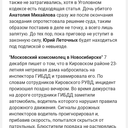
также не затрагивались, хотя в Уголовном
кодексе есть подходящая статья. Дочь убитого
Анатолия Михайлова
сразу же после окончания
заседания опротестовала решение суда, таким
образом поставив в деле не точку, а всего лишь
запятую. До тех пор, пока приговор не уступит в
законную силу,
Юрий Леточных
будет находиться
под подпиской о невыезде.
"Московский комсомолец в Новосибирске"
7
декабря пишет о том, что в Кировском районе 23-
летняя нетрезвая дама набросилась на
инспектора ГИБДД и травмировала его. По
словам сотрудников Кировского РУВД, инцидент
произошел поздно вечером. Во время дежурства
на дороге сотрудники ГИБДД заметили
автомобиль, водитель которого нарушил правила
дорожного движения. Сигналы дорожных
инспекторов водитель проигнорировал и,
прибавив скорость, попытался скрыться от
патрульных. Блюстители порядка не растерялись