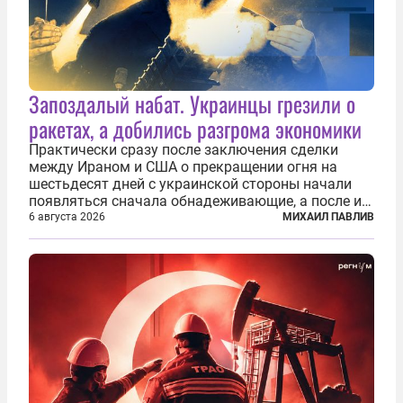
Запоздалый набат. Украинцы грезили о
ракетах, а добились разгрома экономики
Практически сразу после заключения сделки
между Ираном и США о прекращении огня на
шестьдесят дней с украинской стороны начали
появляться сначала обнадеживающие, а после и
вовсе бравурные заявления про некий «перелом»
6 августа 2026
МИХАИЛ ПАВЛИВ
в войне. Вероятно, в сознании первых лиц
киевского режима и стоящих за ними...