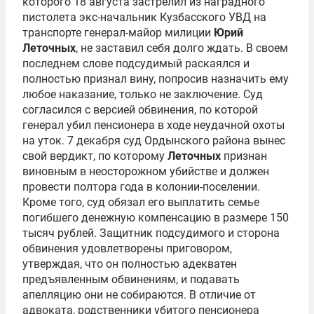
которого 18 августа застрелил из наградного
пистолета экс-начальник Кузбасского УВД на
транспорте генерал-майор милиции
Юрий
Леточных
, не заставил себя долго ждать. В своем
последнем слове подсудимый раскаялся и
полностью признал вину, попросив назначить ему
любое наказание, только не заключение. Суд
согласился с версией обвинения, по которой
генерал убил пенсионера в ходе неудачной охоты
на уток. 7 декабря суд Ордынского района вынес
свой вердикт, по которому
Леточных
признан
виновным в неосторожном убийстве и должен
провести полтора года в колонии-поселении.
Кроме того, суд обязал его выплатить семье
погибшего денежную компенсацию в размере 150
тысяч рублей. Защитник подсудимого и сторона
обвинения удовлетворены приговором,
утверждая, что он полностью адекватен
предъявленным обвинениям, и подавать
апелляцию они не собираются. В отличие от
адвоката, родственники убитого пенсионера