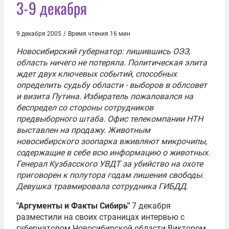
3-9 декабря
9 декабря 2005
/
Время чтения 16 мин
Новосибирский губернатор: лишившись ОЭЗ,
область ничего не потеряла. Политическая элита
ждет двух ключевых событий, способных
определить судьбу области - выборов в облсовет
и визита Путина. Избиратель пожаловался на
беспредел со стороны сотрудников
предвыборного штаба. Офис телекомпании НТН
выставлен на продажу. Животным
новосибирского зоопарка вживляют микрочипы,
содержащие в себе всю информацию о животных.
Генерал Кузбасского УВДТ за убийство на охоте
приговорен к полутора годам лишения свободы.
Девушка травмировала сотрудника ГИБДД
.
"Аргументы и Факты Сибирь"
7 декабря
разместили на своих страницах интервью с
губернатором Новосибирской области
Виктором