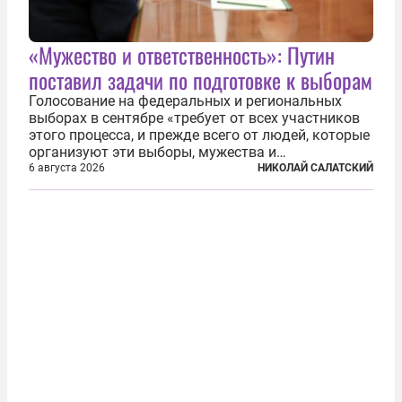
«Мужество и ответственность»: Путин
поставил задачи по подготовке к выборам
Голосование на федеральных и региональных
выборах в сентябре «требует от всех участников
этого процесса, и прежде всего от людей, которые
организуют эти выборы, мужества и
ответственного отношения к формированию
6 августа 2026
НИКОЛАЙ САЛАТСКИЙ
власти», — подчеркнул президент Владимир Путин
на состоявшейся 5 августа в Кремле...