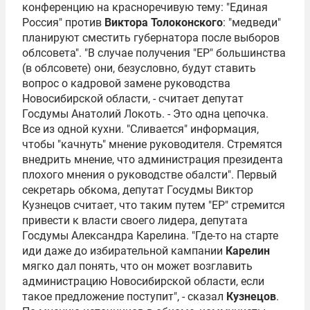
конференцию на красноречивую тему: "Единая
Россия" против
Виктора Толоконского
: "медведи"
планируют сместить губернатора после выборов
облсовета". "В случае получения "ЕР" большинства
(в облсовете) они, безусловно, будут ставить
вопрос о кадровой замене руководства
Новосибирской области, - считает депутат
Госдумы
Анатолий Локоть
. - Это одна цепочка.
Все из одной кухни. "Сливается" информация,
чтобы "качнуть" мнение руководителя. Стремятся
внедрить мнение, что администрация президента
плохого мнения о руководстве обалсти". Первый
секретарь обкома, депутат Госудмы
Виктор
Кузнецов
считает, что таким путем "ЕР" стремится
привести к власти своего лидера, депутата
Госдумы
Александра Карелина
. "Где-то на старте
иди даже до избирательной кампании
Карелин
мягко дал понять, что он может возглавить
администрацию Новосибирской области, если
такое предложение поступит", - сказал
Кузнецов
.