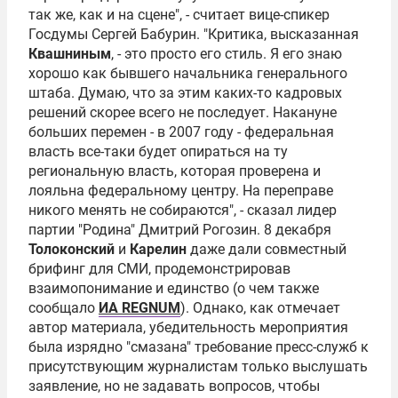
так же, как и на сцене", - считает вице-спикер
Госдумы
Сергей Бабурин
. "Критика, высказанная
Квашниным
, - это просто его стиль. Я его знаю
хорошо как бывшего начальника генерального
штаба. Думаю, что за этим каких-то кадровых
решений скорее всего не последует. Накануне
больших перемен - в 2007 году - федеральная
власть все-таки будет опираться на ту
региональную власть, которая проверена и
лояльна федеральному центру. На переправе
никого менять не собираются", - сказал лидер
партии "Родина"
Дмитрий Рогозин
. 8 декабря
Толоконский
и
Карелин
даже дали совместный
брифинг для СМИ, продемонстрировав
взаимопонимание и единство (о чем также
сообщало
ИА REGNUM
). Однако, как отмечает
автор материала, убедительность мероприятия
была изрядно "смазана" требование пресс-служб к
присутствующим журналистам только выслушать
заявление, но не задавать вопросов, чтобы