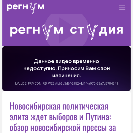
Новосибирская политическая
элита ждет выборов и Путина:
обзор новосибирской прессы за