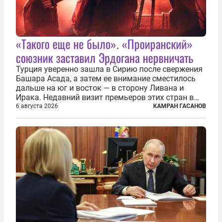
«Такого еще не было». «Проиранский»
союзник заставил Эрдогана нервничать
Турция уверенно зашла в Сирию после свержения
Башара Асада, а затем ее внимание сместилось
дальше на юг и восток — в сторону Ливана и
Ирака. Недавний визит премьеров этих стран в
Анкару, договоры об участии турецкой компании
6 августа 2026
КАМРАН ГАСАНОВ
TPAO в разработке нефти иракского Киркука и
«Дороги развития» подтверждают...