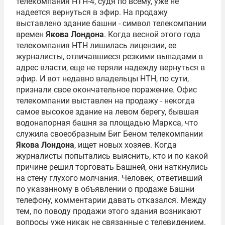
телекомпания НТН-4, судя по всему, уже не
надеется вернуться в эфир. На продажу
выставлено здание башни - символ телекомпании
времен
Якова Лондона
. Когда весной этого года
телекомпания НТН лишилась лицензии, ее
журналисты, отличавшиеся резкими выпадами в
адрес власти, еще не теряли надежду вернуться в
эфир. И вот недавно владельцы НТН, по сути,
признали свое окончательное поражение. Офис
телекомпании выставлен на продажу - некогда
самое высокое здание на левом берегу, бывшая
водонапорная башня за площадью Маркса, что
служила своеобразным Биг Беном телекомпании
Якова Лондона
, ищет новых хозяев. Когда
журналисты попытались выяснить, кто и по какой
причине решил торговать Башней, они наткнулись
на стену глухого молчания. Человек, ответивший
по указанному в объявлении о продаже Башни
телефону, комментарии давать отказался. Между
тем, по поводу продажи этого здания возникают
вопросы уже никак не связанные с телевидением.