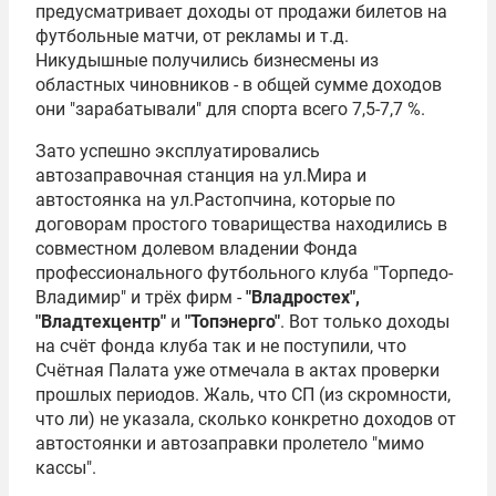
предусматривает доходы от продажи билетов на
футбольные матчи, от рекламы и т.д.
Никудышные получились бизнесмены из
областных чиновников - в общей сумме доходов
они "зарабатывали" для спорта всего 7,5-7,7 %.
Зато успешно эксплуатировались
автозаправочная станция на ул.Мира и
автостоянка на ул.Растопчина, которые по
договорам простого товарищества находились в
совместном долевом владении Фонда
профессионального футбольного клуба "Торпедо-
Владимир" и трёх фирм -
"Владростех",
"Владтехцентр"
и
"Топэнерго"
. Вот только доходы
на счёт фонда клуба так и не поступили, что
Счётная Палата уже отмечала в актах проверки
прошлых периодов. Жаль, что СП (из скромности,
что ли) не указала, сколько конкретно доходов от
автостоянки и автозаправки пролетело "мимо
кассы".