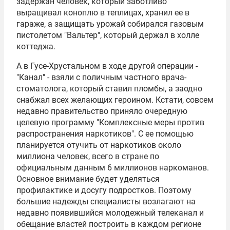
задержан человек, который заботливо
выращивал коноплю в теплицах, хранил ее в
гараже, а защищать урожай собирался газовым
пистолетом "Вальтер", который держал в холле
коттеджа.
А в Гусе-Хрустальном в ходе другой операции -
"Канал" - взяли с поличным частного врача-
стоматолога, который ставил пломбы, а заодно
снабжал всех желающих героином. Кстати, совсем
недавно правительство приняло очередную
целевую программу "Комплексные меры против
распространения наркотиков". С ее помощью
планируется отучить от наркотиков около
миллиона человек, всего в стране по
официальным данным 6 миллионов наркоманов.
Основное внимание будет уделяться
профилактике и досугу подростков. Поэтому
большие надежды специалисты возлагают на
недавно появившийся молодежный телеканал и
обещание властей построить в каждом регионе