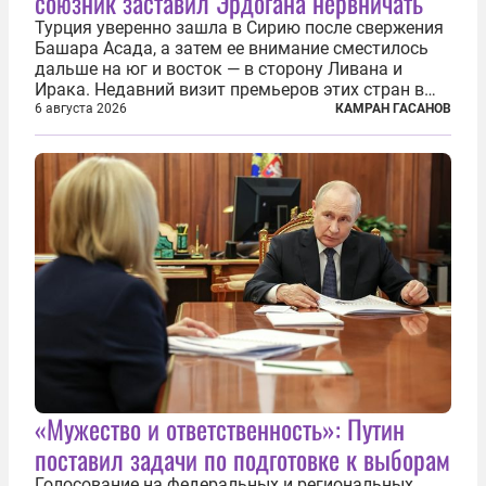
союзник заставил Эрдогана нервничать
Турция уверенно зашла в Сирию после свержения
Башара Асада, а затем ее внимание сместилось
дальше на юг и восток — в сторону Ливана и
Ирака. Недавний визит премьеров этих стран в
Анкару, договоры об участии турецкой компании
6 августа 2026
КАМРАН ГАСАНОВ
TPAO в разработке нефти иракского Киркука и
«Дороги развития» подтверждают...
«Мужество и ответственность»: Путин
поставил задачи по подготовке к выборам
Голосование на федеральных и региональных