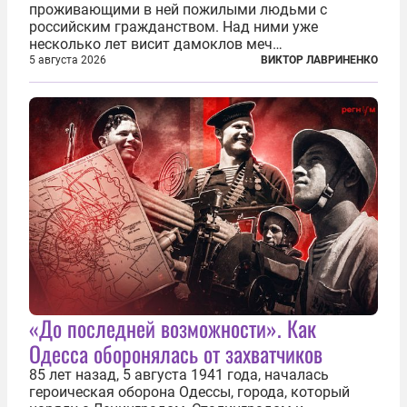
проживающими в ней пожилыми людьми с
российским гражданством. Над ними уже
несколько лет висит дамоклов меч
насильственного выдворения. Некоторых уже
5 августа 2026
ВИКТОР ЛАВРИНЕНКО
депортировали, а многие уехали сами, не
дожидаясь изгнания из родных домов. Пожилых
людей, проваливших...
«До последней возможности». Как
Одесса оборонялась от захватчиков
85 лет назад, 5 августа 1941 года, началась
героическая оборона Одессы, города, который