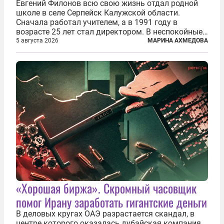
Евгений Филонов всю свою жизнь отдал родной
школе в селе Серпейск Калужской области.
Сначала работал учителем, а в 1991 году в
возрасте 25 лет стал директором. В неспокойные
90-е он сумел спасти школу от закрытия и со
5 августа 2026
МАРИНА АХМЕДОВА
временем сделал ее лучшей в районе. В 2023 году
в возрасте 57 лет вслед за сыном...
«Хорошая биржа». Скромный часовщик
помог Ирану заработать гигантские деньги
В деловых кругах ОАЭ разрастается скандал, в
центре которого оказалась дубайская компания