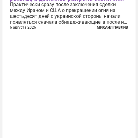
Практически сразу после заключения сделки
между Ираном и США о прекращении огня на
шестьдесят дней с украинской стороны начали
появляться сначала обнадеживающие, а после и
вовсе бравурные заявления про некий «перелом»
6 августа 2026
МИХАИЛ ПАВЛИВ
в войне. Вероятно, в сознании первых лиц
киевского режима и стоящих за ними...