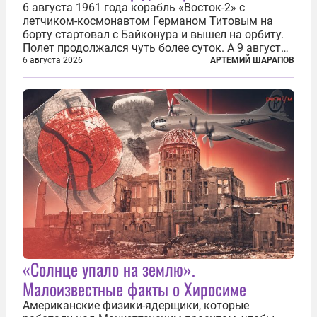
6 августа 1961 года корабль «Восток-2» с
летчиком-космонавтом Германом Титовым на
борту стартовал с Байконура и вышел на орбиту.
Полет продолжался чуть более суток. А 9 августа
второй человек в космосе получил звезду Героя
6 августа 2026
АРТЕМИЙ ШАРАПОВ
Советского Союза и орден Ленина. Миссия Титова
зачастую находится несколько...
«Солнце упало на землю».
Малоизвестные факты о Хиросиме
Американские физики-ядерщики, которые