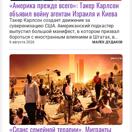
«Америка прежде всего»: Такер Карлсон
объявил войну агентам Израиля и Киева
Такер Карлсон создает движение за
суверенизацию США. Американский подкастер
выпустил большой манифест, в котором призвал
бороться с иностранным влиянием в Штатах, в
первую очередь имея в виду Израиль. А также
6 августа 2026
МАЛЕК ДУДАКОВ
прекратить заморские войны, выплатить
репарации Ирану, остановить прием мигрантов...
«Сеанс семейной терапии». Мигранты