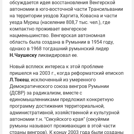
обсуждается идея восстановления Венгерской
автономии в юго-восточной части Трансильвании
на территории уездов Харгита, Ковасна и части
уезда Муреш (население 808,7 тыс. чел.), где
компактно проживает венгерское
нацменьшинство. Венгерская автономная
область была создана в Румынии в 1954 году,
однако в 1968 тогдашний румынский лидер
Н.Чаушеску
ликвидировал ее.
Новый всплеск интереса к этой проблеме
пришелся на 2003 г., когда реформатский епископ
Л.Токеш
, исключенный из умеренного
Демократического союза венгров Румынии
(ДСВР) за радикализм, вместе с
единомышленниками предложил конкретную
программу достижения территориальной,
административной, хозяйственной и культурной
автономии т.н. "Секуйского края" (секуйями
румыны называют проживающих в этой части
страны венгров). К концу 2003 года были созданы