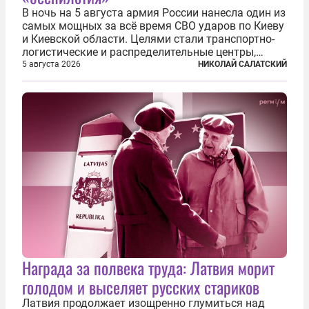
В ночь на 5 августа армия России нанесла один из
самых мощных за всё время СВО ударов по Киеву
и Киевской области. Целями стали транспортно-
логистические и распределительные центры,
которые ВСУ использовали для хранения и
5 августа 2026
НИКОЛАЙ САЛАТСКИЙ
доставки вооружений и грузов военного
назначения. Атака также «накрыла»...
Награда за полвека труда: Латвия морит
голодом и выселяет русских стариков
Латвия продолжает изощренно глумиться над