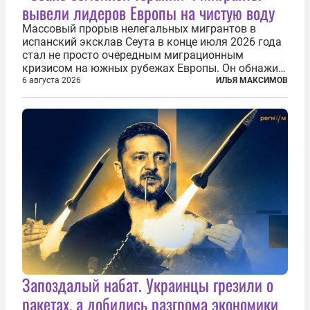
вывели лидеров Европы на чистую воду
Массовый прорыв нелегальных мигрантов в
испанский эксклав Сеута в конце июля 2026 года
стал не просто очередным миграционным
кризисом на южных рубежах Европы. Он обнажил
фундаментальный раскол внутри Евросоюза,
6 августа 2026
ИЛЬЯ МАКСИМОВ
продемонстрировав, что десятилетиями
выстраивавшаяся миграционная политика ЕС
зашла в...
Запоздалый набат. Украинцы грезили о
ракетах, а добились разгрома экономики