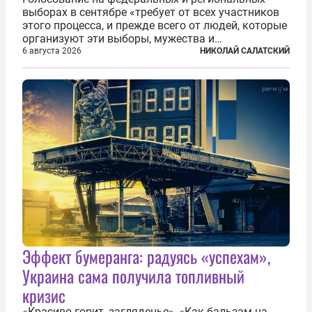
выборах в сентябре «требует от всех участников
этого процесса, и прежде всего от людей, которые
организуют эти выборы, мужества и
ответственного отношения к формированию
6 августа 2026
НИКОЛАЙ САЛАТСКИЙ
власти», — подчеркнул президент Владимир Путин
на состоявшейся 5 августа в Кремле...
Эффект бумеранга: радуясь «успехам»,
Украина сама получила топливный
кризис
«Красиво горит, загляденье», «Как бальзам на