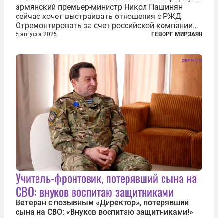
армянский премьер-министр Никол Пашинян
сейчас хочет выстраивать отношения с РЖД.
Отремонтировать за счет российской компании
железнодорожную инфраструктуру в районе
5 августа 2026
ГЕВОРГ МИРЗАЯН
прохождения TRIPP (коридора, который должен
связать Азербайджан и Турцию через...
Учитель-фронтовик, потерявший сына на
СВО: внуков воспитаю защитниками
Ветеран с позывным «Директор», потерявший
сына на СВО: «Внуков воспитаю защитниками!»