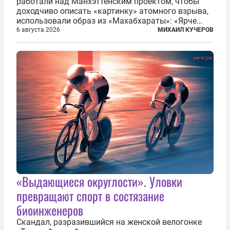
работали над Манхэттенским проектом, чтобы
доходчиво описать «картинку» атомного взрыва,
использовали образ из «Махабхараты»: «Ярче
тысячи солнц пылало это пламя». Не все жители
6 августа 2026
МИХАИЛ КУЧЕРОВ
японских городов Хиросимы и Нагасаки, на
которых США в августе 1945 года поставили...
«Выдающиеся округлости». Уловки
превращают спорт в состязание
биоинженеров
Скандал, разразившийся на женской велогонке