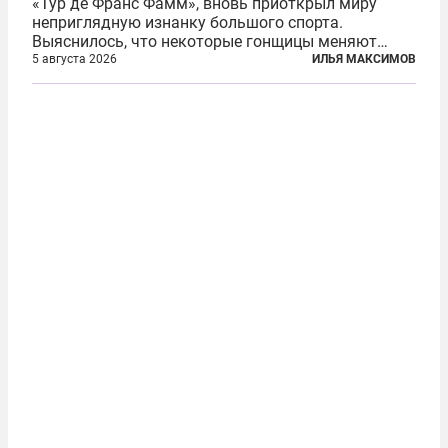
«Тур де Франс Фамм», вновь приоткрыл миру
неприглядную изнанку большого спорта.
Выяснилось, что некоторые гонщицы меняют
размер груди ради улучшения аэродинамики. За
5 августа 2026
ИЛЬЯ МАКСИМОВ
фасадом труда, мастерства, упорства и
благородства, которые мы привыкли
ассоциировать с...