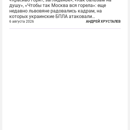
душу», «Чтобы так Москва вся горела»: еще
недавно львовяне радовались кадрам, на
которых украинские БПЛА атаковали
нефтеперерабатывающие предприятия России. В
6 августа 2026
АНДРЕЙ ХРУСТАЛЕВ
скором времени оказалось, что в «эту игру можно
играть вдвоем» — российские дроны только за...