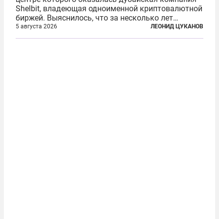
Shelbit, владеющая одноименной криптовалютной
биржей. Выяснилось, что за несколько лет
существования через Shelbit прошло не менее 4
5 августа 2026
ЛЕОНИД ЦУКАНОВ
млрд долларов в криптовалюте, принадлежащих
иранским чиновникам и силовикам...