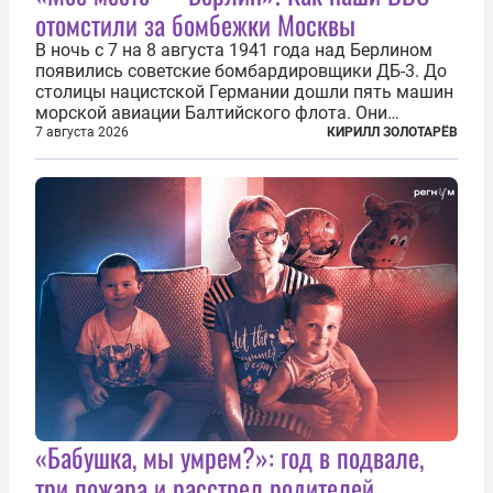
отомстили за бомбежки Москвы
В ночь с 7 на 8 августа 1941 года над Берлином
появились советские бомбардировщики ДБ-3. До
столицы нацистской Германии дошли пять машин
морской авиации Балтийского флота. Они
сбросили бомбы на город, который в тот момент
7 августа 2026
КИРИЛЛ ЗОЛОТАРЁВ
жил в полной уверенности, что война идет где-то
далеко на востоке, Красная...
«Бабушка, мы умрем?»: год в подвале,
три пожара и расстрел родителей