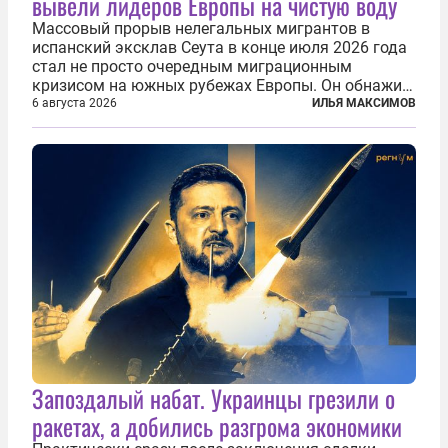
вывели лидеров Европы на чистую воду
Массовый прорыв нелегальных мигрантов в
испанский эксклав Сеута в конце июля 2026 года
стал не просто очередным миграционным
кризисом на южных рубежах Европы. Он обнажил
фундаментальный раскол внутри Евросоюза,
6 августа 2026
ИЛЬЯ МАКСИМОВ
продемонстрировав, что десятилетиями
выстраивавшаяся миграционная политика ЕС
зашла в...
Запоздалый набат. Украинцы грезили о
ракетах, а добились разгрома экономики