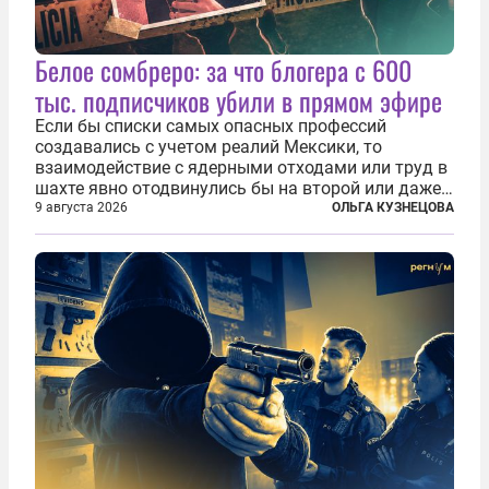
Белое сомбреро: за что блогера с 600
тыс. подписчиков убили в прямом эфире
Если бы списки самых опасных профессий
создавались с учетом реалий Мексики, то
взаимодействие с ядерными отходами или труд в
шахте явно отодвинулись бы на второй или даже
третий план. А вот блогерам, журналистам и
9 августа 2026
ОЛЬГА КУЗНЕЦОВА
музыкантам пришлось бы выйти вперед. В
Кульякане, столице штата Синалоа, прямо во...