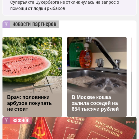
Суперъяхта Цукерберга не откликнулась на запрос о
помощи от лодки рыбаков
новости партнеров
Врач: половинки
В Москве кошка
В
арбузов покупать
залила соседей на
не стоит
654 тысячи рублей
важное