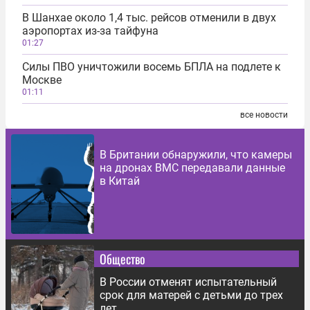
В Шанхае около 1,4 тыс. рейсов отменили в двух
аэропортах из-за тайфуна
01:27
Силы ПВО уничтожили восемь БПЛА на подлете к
Москве
01:11
все новости
В Британии обнаружили, что камеры
на дронах ВМС передавали данные
в Китай
Общество
В России отменят испытательный
срок для матерей с детьми до трех
лет