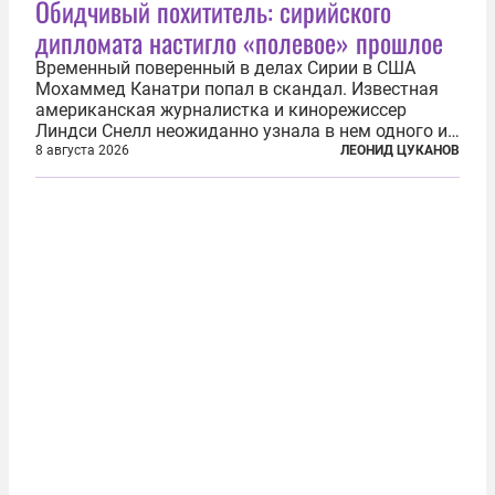
Обидчивый похититель: сирийского
дипломата настигло «полевое» прошлое
Временный поверенный в делах Сирии в США
Мохаммед Канатри попал в скандал. Известная
американская журналистка и кинорежиссер
Линдси Снелл неожиданно узнала в нем одного из
бандитов, похитивших ее в сирийском Алеппо в
8 августа 2026
ЛЕОНИД ЦУКАНОВ
2016 году. Журналистка убеждена, что Канатри, в
то время известный под подпольным...