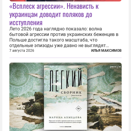
«Всплеск агрессии». Ненависть к
украинцам доводит поляков до
исступления
Лето 2026 года наглядно показало: волна
бытовой агрессии против украинских беженцев в
Польше достигла такого масштаба, что
отдельные эпизоды уже давно не выглядят
случайными. Поляки, судя по происходящему,
7 августа 2026
ИЛЬЯ МАКСИМОВ
буквально теряют рассудок от ненависти к
украинским беженцам, и каждый новый случай
по-своему...