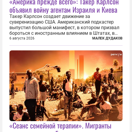
«Америка прежде всего»: Такер Карлсон
объявил войну агентам Израиля и Киева
Такер Карлсон создает движение за
суверенизацию США. Американский подкастер
выпустил большой манифест, в котором призвал
бороться с иностранным влиянием в Штатах, в
первую очередь имея в виду Израиль. А также
6 августа 2026
МАЛЕК ДУДАКОВ
прекратить заморские войны, выплатить
репарации Ирану, остановить прием мигрантов...
«Сеанс семейной терапии». Мигранты