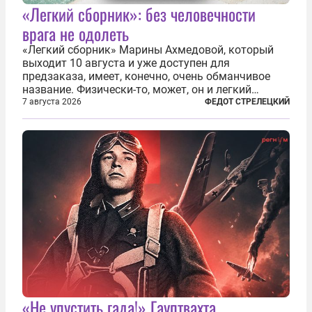
«Легкий сборник»: без человечности
врага не одолеть
«Легкий сборник» Марины Ахмедовой, который
выходит 10 августа и уже доступен для
предзаказа, имеет, конечно, очень обманчивое
название. Физически-то, может, он и легкий
относительно. Но метафизически —
7 августа 2026
ФЕДОТ СТРЕЛЕЦКИЙ
безотносительно тяжелый. Десять рассказов,
каждый из которых напрямую или косвенно (в
основном —...
«Не упустить гада!» Гауптвахта,