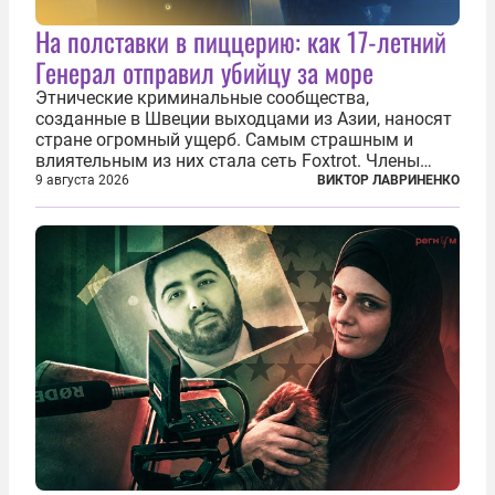
На полставки в пиццерию: как 17-летний
Генерал отправил убийцу за море
Этнические криминальные сообщества,
созданные в Швеции выходцами из Азии, наносят
стране огромный ущерб. Самым страшным и
влиятельным из них стала сеть Foxtrot. Члены
этой сети не только убивают и грабят шведов,
9 августа 2026
ВИКТОР ЛАВРИНЕНКО
подсаживают их на наркотики, но и совершают
нечто еще даже более страшное — массово...