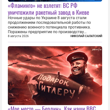
«Фламинго» не взлетят: ВС РФ
уничтожили ракетный завод в Киеве
Ночные удары по Украине 8 августа стали
продолжением последовательной работы по
снижению военного потенциала противника.
Поражены предприятие по производству
крылатых ракет, крупный склад топлива и два
8 августа 2026
НИКОЛАЙ САЛАТСКИЙ
сухогруза с военными грузами. Дополнительно
нанесены удары по объектам в ряде городов. В
Киеве...
«Мое место — Берлин». Как наши ВВС