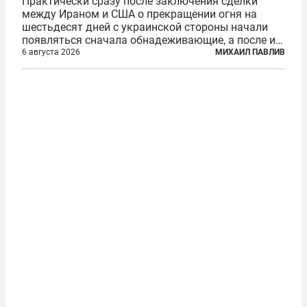
Практически сразу после заключения сделки
между Ираном и США о прекращении огня на
шестьдесят дней с украинской стороны начали
появляться сначала обнадеживающие, а после и
вовсе бравурные заявления про некий «перелом»
6 августа 2026
МИХАИЛ ПАВЛИВ
в войне. Вероятно, в сознании первых лиц
киевского режима и стоящих за ними...