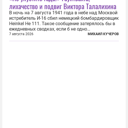
лихачество и подвиг Виктора Талалихина
В ночь на 7 августа 1941 года в небе над Москвой
истребитель И-16 сбил немецкий бомбардировщик
Heinkel He 111. Такое сообщение затерялось бы в
ежедневных сводках, если б не одно
обстоятельство. Это был один из первых в
7 августа 2026
МИХАИЛ КУЧЕРОВ
истории отечественной авиации ночных таранов.
У пилота — младшего лейтенанта...