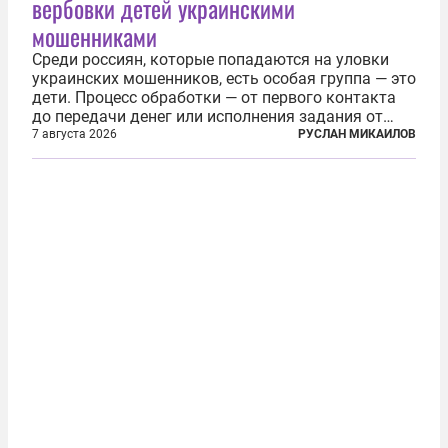
вербовки детей украинскими
мошенниками
Среди россиян, которые попадаются на уловки
украинских мошенников, есть особая группа — это
дети. Процесс обработки — от первого контакта
до передачи денег или исполнения задания от
кураторов может занять от двух часов до
7 августа 2026
РУСЛАН МИКАИЛОВ
нескольких месяцев. Детей превращают в
послушных исполнителей, которые...