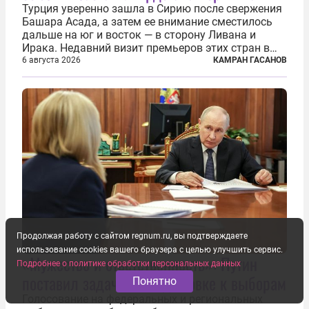
Турция уверенно зашла в Сирию после свержения
Башара Асада, а затем ее внимание сместилось
дальше на юг и восток — в сторону Ливана и
Ирака. Недавний визит премьеров этих стран в
Анкару, договоры об участии турецкой компании
6 августа 2026
КАМРАН ГАСАНОВ
TPAO в разработке нефти иракского Киркука и
«Дороги развития» подтверждают...
Продолжая работу с сайтом regnum.ru, вы подтверждаете
использование cookies вашего браузера с целью улучшить сервис.
«Мужество и ответственность»: Путин
Подробнее о политике обработки персональных данных
поставил задачи по подготовке к выборам
Понятно
Голосование на федеральных и региональных