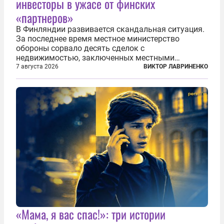
инвесторы в ужасе от финских
«партнеров»
В Финляндии развивается скандальная ситуация.
За последнее время местное министерство
обороны сорвало десять сделок с
недвижимостью, заключенных местными
фирмами с китайским капиталом. Чиновники
7 августа 2026
ВИКТОР ЛАВРИНЕНКО
заявили, что они могли заключаться с целью
создания в Финляндии шпионской сети, чтобы
следить за...
«Мама, я вас спас!»: три истории