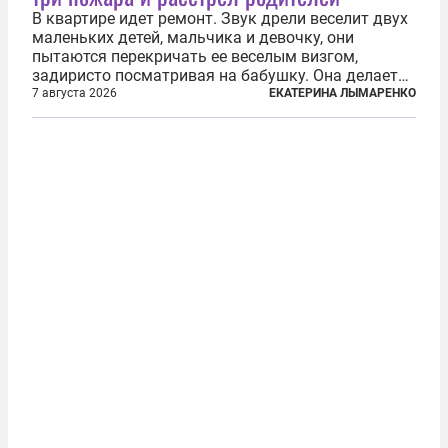
В квартире идет ремонт. Звук дрели веселит двух
маленьких детей, мальчика и девочку, они
пытаются перекричать ее веселым визгом,
задиристо посматривая на бабушку. Она делает
им замечание, но внуки чувствуют, что она
7 августа 2026
ЕКАТЕРИНА ЛЫМАРЕНКО
сердится невсерьез. И это правда: дрель, конечно,
сверлит противно, но всё...