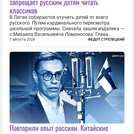
запрещает русским детям читать
классиков
В Литве собираются отучить детей от всего
русского. Путем кардинального пересмотра
школьной программы. Сначала зашли издалека —
с Михаила Васильевича Ломоносова. Глава
правительства Литвы Миндаугас Синкявичюс
7 августа 2026
ФЕДОТ СТРЕЛЕЦКИЙ
предложил исключить его тексты из программ
общего образования. Мотивировал он это тем,
что...
Повторили опыт россиян. Китайские