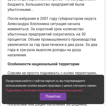
бюджета. Большинство предприятий были
убыточными...
После избрания в 2001 году губернатором округа
Александра Хлопонина ситуация начала
изменяться. За короткий срок количество
убыточных предприятий сократилось на 30
процентов. Объем промышленного производства
увеличился за год практически в два раза. За два
года в три раза выросли доходы на душу
населения.
Особенности национальной территории
Совсем не просто поднимать с колен территорию,
на которой свободно уместилась бы Франция.
Продолжая работу с сайтом regnum.ru, вы подтверждаете
Очень уж много особенностей, без учета которых
использование cookies вашего браузера с целью улучшить сервис.
позитивных изменений добиться просто
Подробнее о политике обработки персональных данных
невозможно. Например, одна из особенностей
Понятно
Таймыра - огромные расстояния между
поселками Миграция населения затруднена.