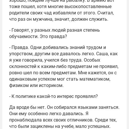
хорошо, пойдем лучше на рыбалку. В армию вот
тоже пошел, хотя многие высокопоставленные
родители своих чад избавляли от этого. Считал,
что раз он мужчина, значит, должен служить.
- Говорят, у разных людей разная степень
обучаемости. Это правда?
- Правда. Одни добивались знаний трудом и
упорством, другим все давалось легко. Саша, как
я уже говорила, учился без труда. Особых
склонностей к каким-либо предметам не проявил,
ровно шел по всем предметам. Мне кажется, он с
одинаковым успехом мог стать математиком,
физиком или историком.
- К политике какой-то интерес проявлял?
Да вроде бы нет. Он собирался языками заняться.
Они ему особенно легко давались. Я
пронаблюдала всех своих отличников. Среди тех,
что были зациклены на учебе, мало успешных.