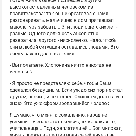
потом жила в одном подъезде с другим
высокопоставленным человеком из
правительства: так он не брезговал с нами
разговаривать, мальчишек в дом приглашал
макулатуру забрать... Эти люди с детских лет -
разные. Одного должность абсолютно
развратила, другого - нисколечко. Надо, чтобы
они в любой ситуации оставались людьми. Это
очень важно для нас с вами.
- Вы полагаете, Хлопонина ничто никогда не
испортит?
- Я просто не представляю себе, чтобы Саша
сделался бездушным. Если уж до сих пор не стал
другим, значит, и не станет. Слишком долго я его
знаю. Это уже сформировавшийся человек.
Я думаю, что меня, к сожалению, народ не
услышит. Я знаю этот скепсис, тетка какая-то,
учительница... Поди, заплатили ей... Бог миловал,
жизнь прожила - против воли своей ничего не