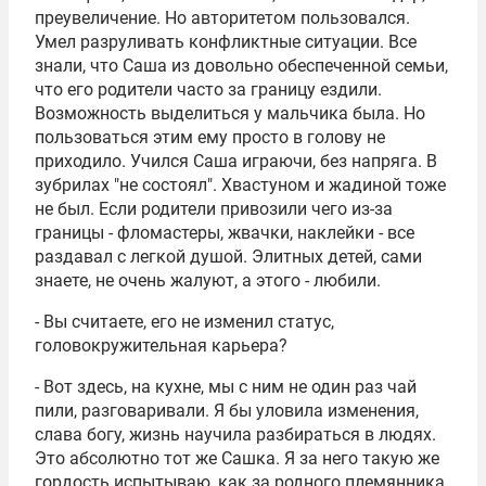
преувеличение. Но авторитетом пользовался.
Умел разруливать конфликтные ситуации. Все
знали, что Саша из довольно обеспеченной семьи,
что его родители часто за границу ездили.
Возможность выделиться у мальчика была. Но
пользоваться этим ему просто в голову не
приходило. Учился Саша играючи, без напряга. В
зубрилах "не состоял". Хвастуном и жадиной тоже
не был. Если родители привозили чего из-за
границы - фломастеры, жвачки, наклейки - все
раздавал с легкой душой. Элитных детей, сами
знаете, не очень жалуют, а этого - любили.
- Вы считаете, его не изменил статус,
головокружительная карьера?
- Вот здесь, на кухне, мы с ним не один раз чай
пили, разговаривали. Я бы уловила изменения,
слава богу, жизнь научила разбираться в людях.
Это абсолютно тот же Сашка. Я за него такую же
гордость испытываю, как за родного племянника