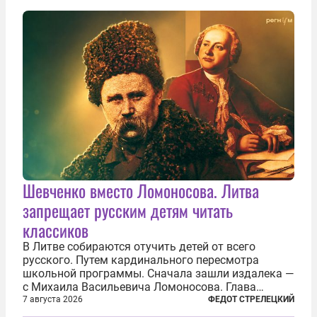
сверлит противно, но всё...
Шевченко вместо Ломоносова. Литва
запрещает русским детям читать
классиков
В Литве собираются отучить детей от всего
русского. Путем кардинального пересмотра
школьной программы. Сначала зашли издалека —
с Михаила Васильевича Ломоносова. Глава
правительства Литвы Миндаугас Синкявичюс
7 августа 2026
ФЕДОТ СТРЕЛЕЦКИЙ
предложил исключить его тексты из программ