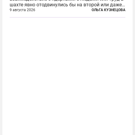
шахте явно отодвинулись бы на второй или даже
третий план. А вот блогерам, журналистам и
9 августа 2026
ОЛЬГА КУЗНЕЦОВА
музыкантам пришлось бы выйти вперед. В
Кульякане, столице штата Синалоа, прямо во...