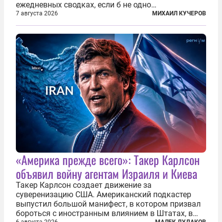
ежедневных сводках, если б не одно
обстоятельство. Это был один из первых в
7 августа 2026
МИХАИЛ КУЧЕРОВ
истории отечественной авиации ночных таранов.
У пилота — младшего лейтенанта...
«Америка прежде всего»: Такер Карлсон
объявил войну агентам Израиля и Киева
Такер Карлсон создает движение за
суверенизацию США. Американский подкастер
выпустил большой манифест, в котором призвал
бороться с иностранным влиянием в Штатах, в