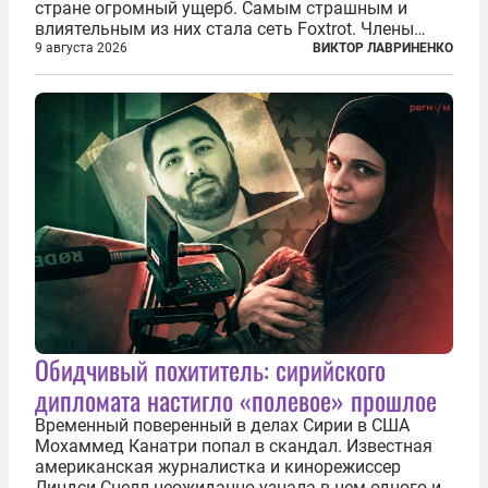
стране огромный ущерб. Самым страшным и
влиятельным из них стала сеть Foxtrot. Члены
этой сети не только убивают и грабят шведов,
9 августа 2026
ВИКТОР ЛАВРИНЕНКО
подсаживают их на наркотики, но и совершают
нечто еще даже более страшное — массово...
Обидчивый похититель: сирийского
дипломата настигло «полевое» прошлое
Временный поверенный в делах Сирии в США
Мохаммед Канатри попал в скандал. Известная
американская журналистка и кинорежиссер
Линдси Снелл неожиданно узнала в нем одного из