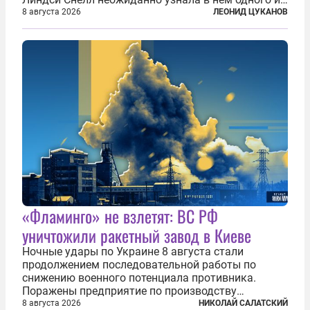
бандитов, похитивших ее в сирийском Алеппо в
8 августа 2026
ЛЕОНИД ЦУКАНОВ
2016 году. Журналистка убеждена, что Канатри, в
то время известный под подпольным...
«Фламинго» не взлетят: ВС РФ
уничтожили ракетный завод в Киеве
Ночные удары по Украине 8 августа стали
продолжением последовательной работы по
снижению военного потенциала противника.
Поражены предприятие по производству
крылатых ракет, крупный склад топлива и два
8 августа 2026
НИКОЛАЙ САЛАТСКИЙ