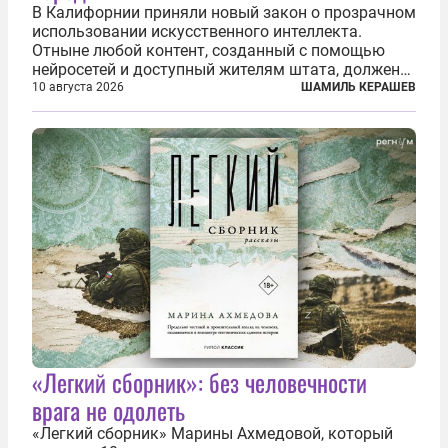
В Калифорнии приняли новый закон о прозрачном
использовании искусственного интеллекта.
Отныне любой контент, созданный с помощью
нейросетей и доступный жителям штата, должен
получать обязательную цифровую маркировку.
10 августа 2026
ШАМИЛЬ КЕРАШЕВ
Речь идёт не просто о логотипе Sora или
Midjourney где-нибудь в углу, а о жёстком...
«Легкий сборник»: без человечности
врага не одолеть
«Легкий сборник» Марины Ахмедовой, который