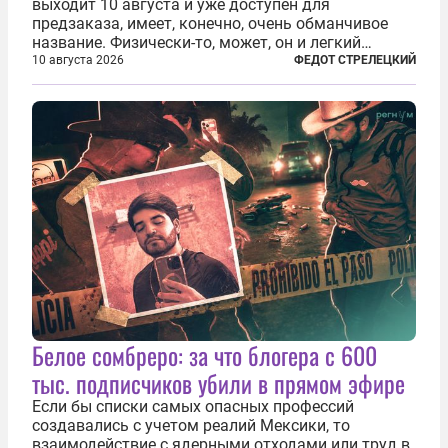
выходит 10 августа и уже доступен для
предзаказа, имеет, конечно, очень обманчивое
название. Физически-то, может, он и легкий
относительно. Но метафизически —
10 августа 2026
ФЕДОТ СТРЕЛЕЦКИЙ
безотносительно тяжелый. Десять рассказов,
каждый из которых напрямую или косвенно (в
основном —...
Белое сомбреро: за что блогера с 600
тыс. подписчиков убили в прямом эфире
Если бы списки самых опасных профессий
создавались с учетом реалий Мексики, то
взаимодействие с ядерными отходами или труд в