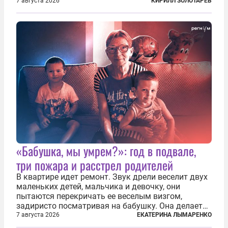
сбросили бомбы на город, который в тот момент
7 августа 2026
КИРИЛЛ ЗОЛОТАРЁВ
жил в полной уверенности, что война идет где-то
далеко на востоке, Красная...
«Бабушка, мы умрем?»: год в подвале,
три пожара и расстрел родителей
В квартире идет ремонт. Звук дрели веселит двух
маленьких детей, мальчика и девочку, они
пытаются перекричать ее веселым визгом,
задиристо посматривая на бабушку. Она делает
им замечание, но внуки чувствуют, что она
7 августа 2026
ЕКАТЕРИНА ЛЫМАРЕНКО
сердится невсерьез. И это правда: дрель, конечно,