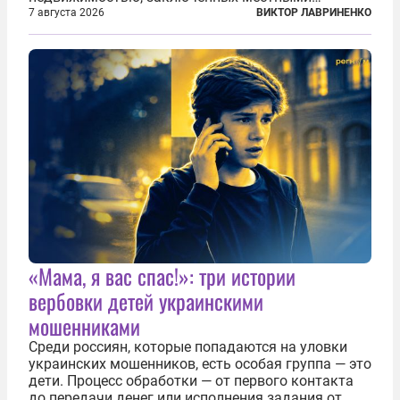
фирмами с китайским капиталом. Чиновники
7 августа 2026
ВИКТОР ЛАВРИНЕНКО
заявили, что они могли заключаться с целью
создания в Финляндии шпионской сети, чтобы
следить за...
«Мама, я вас спас!»: три истории
вербовки детей украинскими
мошенниками
Среди россиян, которые попадаются на уловки
украинских мошенников, есть особая группа — это
дети. Процесс обработки — от первого контакта
до передачи денег или исполнения задания от