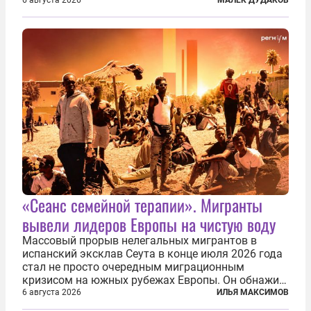
первую очередь имея в виду Израиль. А также
6 августа 2026
МАЛЕК ДУДАКОВ
прекратить заморские войны, выплатить
репарации Ирану, остановить прием мигрантов...
«Сеанс семейной терапии». Мигранты
вывели лидеров Европы на чистую воду
Массовый прорыв нелегальных мигрантов в
испанский эксклав Сеута в конце июля 2026 года
стал не просто очередным миграционным
кризисом на южных рубежах Европы. Он обнажил
фундаментальный раскол внутри Евросоюза,
6 августа 2026
ИЛЬЯ МАКСИМОВ
продемонстрировав, что десятилетиями