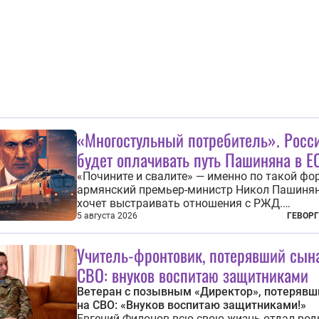
фасадом труда, мастерства, упорства и
благородства, которые мы привыкли ассоц
с...
«Многостульный потребитель». Росс
будет оплачивать путь Пашиняна в Е
«Почините и свалите» — именно по такой фо
армянский премьер-министр Никол Пашинян
хочет выстраивать отношения с РЖД.
Отремонтировать за счет российской компа
5 августа 2026
ГЕВОРГ
железнодорожную инфраструктуру в районе
прохождения TRIPP (коридора, который дол
Учитель-фронтовик, потерявший сын
связать Азербайджан и Турцию через...
СВО: внуков воспитаю защитниками
Ветеран с позывным «Директор», потерявш
на СВО: «Внуков воспитаю защитниками!»
Евгений Филонов всю свою жизнь отдал род