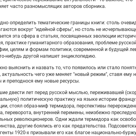
яет часто разномыслящих авторов сборника.
дно определить тематические границы книги: столь очеви
гаются вокруг "идейной сферы", но столь не исчерпывающ
ется эта сфера в статьях, посвященных эволюции историч
я, практике гуманитарного образования, проблеме русско
ии, целям и формам политики, современной и будущей ле
то-нибудь другой напишет энциклопедию.
но выяснить и назвать то, что появилось или стало поня
, актуальность чего уже меняет "новый режим", ставя ему 
 и преподнося ему новые ресурсы.
шие двести лет перед русской мыслью, переживавшей (скор
альную) политическую практику на языке истории францу
ии, стоял образ-миф термидора, перспективы перерожден
а, переворота, внутренней перемены, неизбежно преследу
льных революционеров. Одни ждали термидора как освоб
инства, другие боялись его как предательства. Подсоветск
генты 1920-х призывали его как благое национально-бурж