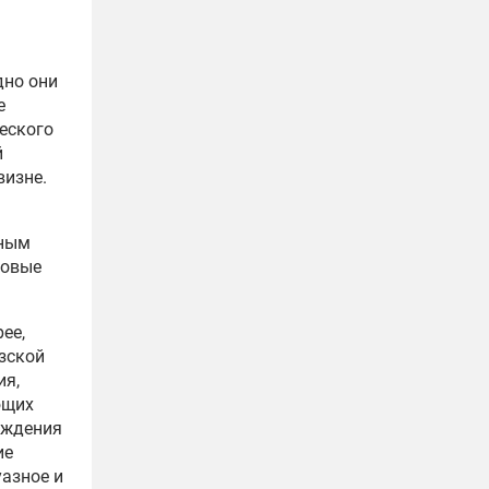
дно они
е
еского
й
визне.
тным
новые
ее,
зской
ия,
ющих
ождения
ие
уазное и