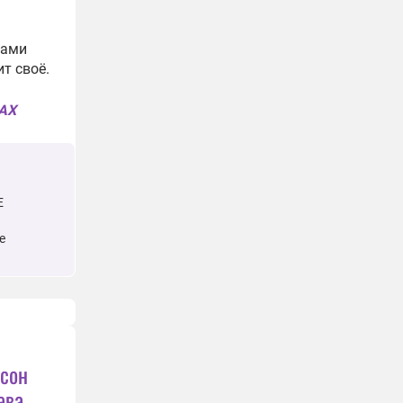
нами
т своё.
MAX
Е
е
лсон
ева