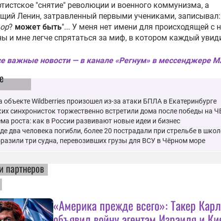
тистское "снятие" революции и военного коммунизма, а
щий Ленин, затравленный первыми учениками, записывал:
ор
?
может быть
"... У меня нет имени для происходящей с 
ы и мне легче спрятаться за миф, в котором каждый увиди
е важные новости — в канале «Регнум» в мессенджере 
е
 объекте Wildberries произошел из-за атаки БПЛА в Екатеринбурге
их синхронисток торжественно встретили дома после победы на Ч
ма роста: как в России развивают новые идеи и бизнес
де два человека погибли, более 20 пострадали при стрельбе в школ
разили три судна, перевозивших грузы для ВСУ в Чёрном море
и партнеров
«Америка прежде всего»: Такер Кар
объявил войну агентам Израиля и Ки