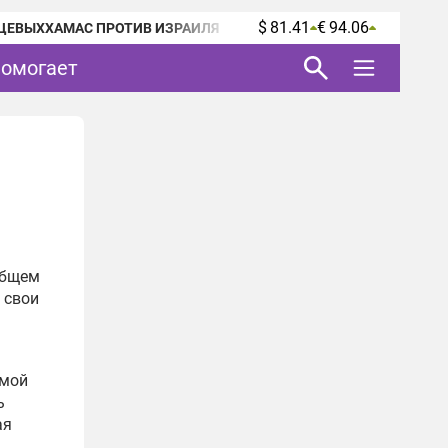
$ 81.41
€ 94.06
ЦЕВЫХ
ХАМАС ПРОТИВ ИЗРАИЛЯ
помогает
общем
 свои
амой
ь
ая