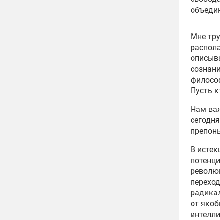
объедин
Мне тру
распола
описыва
сознани
философ
Пусть к
Нам важ
сегодня
препоны
В истек
потенци
революц
переход
радика
от якоб
интелли