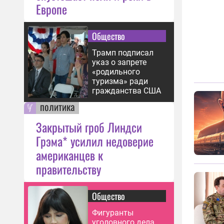
Европе
Общество
Трамп подписал
указ о запрете
«родильного
туризма» ради
гражданства США
политика
Закрытый гроб Линдси
Грэма* усилил недоверие
американцев к
правительству
Общество
Фигуранты
уголовного дела