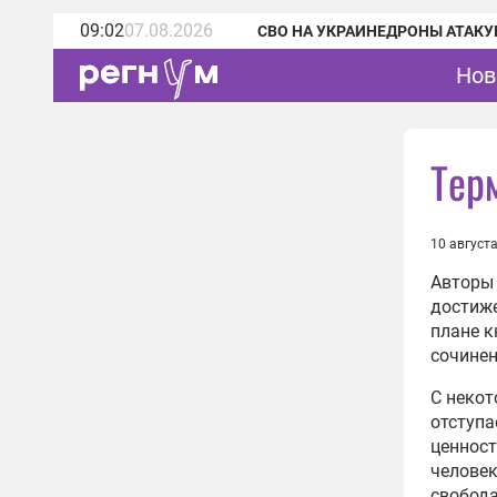
09:02
07.08.2026
СВО НА УКРАИНЕ
ДРОНЫ АТАКУ
Нов
Тер
10 август
Авторы 
достиже
плане к
сочинен
С некот
отступа
ценност
человек
свобода