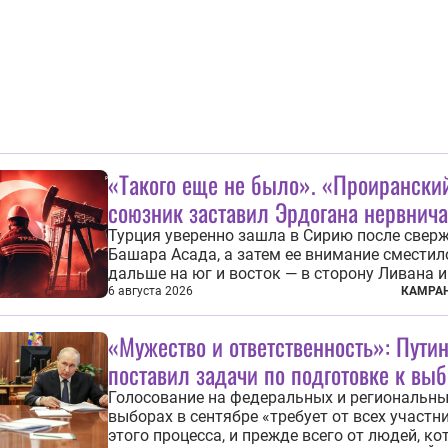
и стоящих за ними...
«Такого еще не было». «Проирански
союзник заставил Эрдогана нервнича
Турция уверенно зашла в Сирию после свер
Башара Асада, а затем ее внимание сместил
дальше на юг и восток — в сторону Ливана и
Недавний визит премьеров этих стран в Анка
6 августа 2026
КАМРАН
договоры об участии турецкой компании TP
разработке нефти иракского Киркука и «До
«Мужество и ответственность»: Пути
развития» подтверждают...
поставил задачи по подготовке к вы
Голосование на федеральных и региональн
выборах в сентябре «требует от всех участн
этого процесса, и прежде всего от людей, к