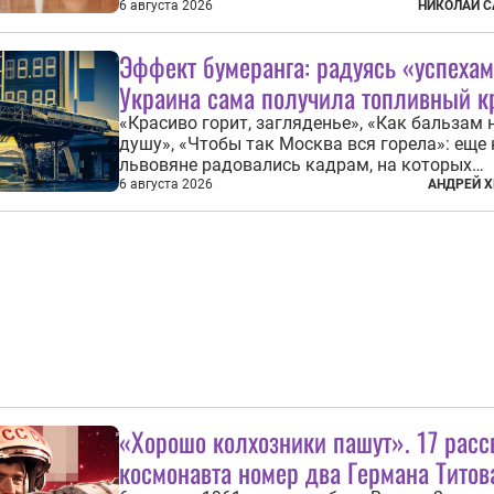
организуют эти выборы, мужества и ответст
6 августа 2026
НИКОЛАЙ С
отношения к формированию власти», — под
президент Владимир Путин на состоявшейся
Эффект бумеранга: радуясь «успехам
августа в Кремле...
Украина сама получила топливный к
«Красиво горит, загляденье», «Как бальзам 
душу», «Чтобы так Москва вся горела»: еще
львовяне радовались кадрам, на которых
украинские БПЛА атаковали
6 августа 2026
АНДРЕЙ Х
нефтеперерабатывающие предприятия Росси
скором времени оказалось, что в «эту игру
играть вдвоем» — российские дроны только з
«Хорошо колхозники пашут». 17 расс
космонавта номер два Германа Титов