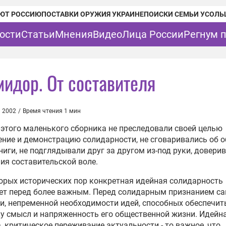
ЮТ РОССИЮ
ПОСТАВКИ ОРУЖИЯ УКРАИНЕ
ПОИСКИ СЕМЬИ УСОЛЬ
ости
Статьи
Мнения
Видео
Лица России
Регнум 
мидор. От составителя
а 2002
/
Время чтения 1 мин
этого маленького сборника не преследовали своей целью
ние и демонстрацию солидарности, не сговаривались об 
ниги, не подглядывали друг за другом из-под руки, доверив
ия составительской воле.
орых исторических пор конкретная идейная солидарность
ет перед более важным. Перед солидарным признанием с
и, непременной необходимости идей, способных обеспечит
у смысл и напряженность его общественной жизни. Идейн
, критическое переживание актуальности - то важное, что