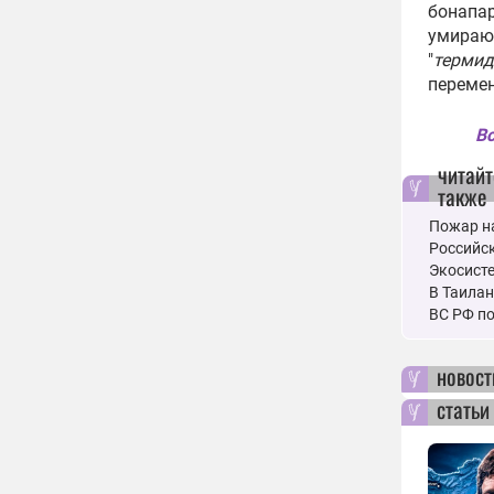
бонапар
умираю
"
термид
перемен
Вс
читайт
также
Пожар на
Российск
Экосисте
В Таилан
ВС РФ по
новост
статьи