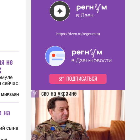
иировать
ия не
С
рмуле
 сейчас
сво на украине
нии
 МИРЗАЯН
жен
а на
ий сына
ной