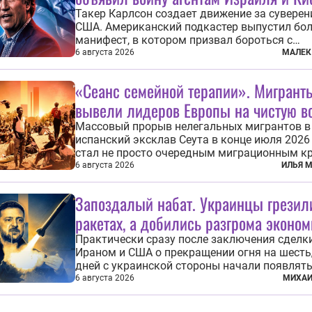
Такер Карлсон создает движение за сувере
США. Американский подкастер выпустил бо
манифест, в котором призвал бороться с
иностранным влиянием в Штатах, в первую 
6 августа 2026
МАЛЕК
имея в виду Израиль. А также прекратить
заморские войны, выплатить репарации Ира
«Сеанс семейной терапии». Мигрант
остановить прием мигрантов...
вывели лидеров Европы на чистую в
Массовый прорыв нелегальных мигрантов в
испанский эксклав Сеута в конце июля 2026
стал не просто очередным миграционным к
на южных рубежах Европы. Он обнажил
6 августа 2026
ИЛЬЯ 
фундаментальный раскол внутри Евросоюза
продемонстрировав, что десятилетиями
Запоздалый набат. Украинцы грезил
выстраивавшаяся миграционная политика 
ракетах, а добились разгрома эконо
зашла в...
Практически сразу после заключения сделк
Ираном и США о прекращении огня на шесть
дней с украинской стороны начали появлят
сначала обнадеживающие, а после и вовсе
6 августа 2026
МИХАИ
бравурные заявления про некий «перелом» в
Вероятно, в сознании первых лиц киевского