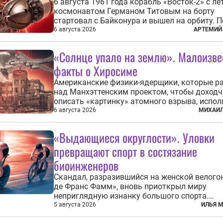
6 августа 1961 года корабль «Восток-2» с ле
космонавтом Германом Титовым на борту
стартовал с Байконура и вышел на орбиту. П
продолжался чуть более суток. А 9 августа 
6 августа 2026
АРТЕМИЙ
человек в космосе получил звезду Героя Со
Союза и орден Ленина. Миссия Титова зача
«Солнце упало на землю». Малоизв
находится несколько...
факты о Хиросиме
Американские физики-ядерщики, которые р
над Манхэттенским проектом, чтобы доход
описать «картинку» атомного взрыва, испо
образ из «Махабхараты»: «Ярче тысячи солн
6 августа 2026
МИХАИЛ
пылало это пламя». Не все жители японских
Хиросимы и Нагасаки, на которых США в авг
«Выдающиеся округлости». Уловки
1945 года поставили...
превращают спорт в состязание
биоинженеров
Скандал, разразившийся на женской велого
де Франс Фамм», вновь приоткрыл миру
неприглядную изнанку большого спорта.
Выяснилось, что некоторые гонщицы меняю
5 августа 2026
ИЛЬЯ 
размер груди ради улучшения аэродинамики