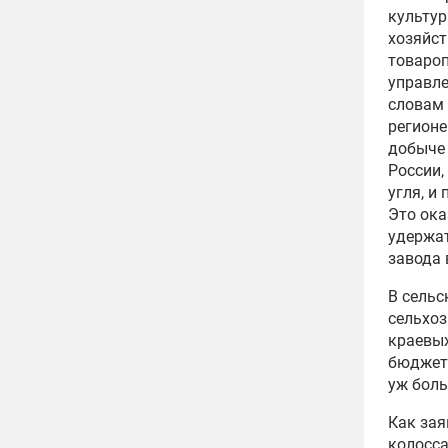
культур
хозяйст
товароп
управле
словам 
регионе
добыче 
России,
угля, и
Это ока
удержа
завода 
В сельс
сельхоз
краевых
бюджетн
уж боль
Как зая
колосс