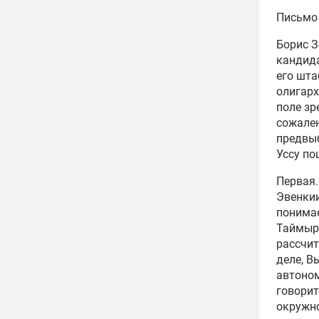
Письмо
Борис З
кандида
его шта
олигарх
поле зр
сожален
предвыб
Уссу по
Первая.
Эвенкии
понимае
Таймыре
рассчит
деле, В
автоном
говорит
окружно