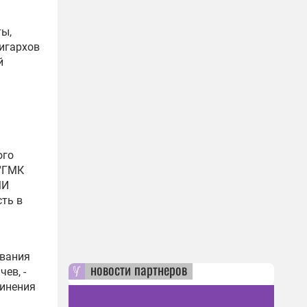
ты,
игархов
й
ого
 "ГМК
МИ
ть в
ования
новости партнеров
ев, -
винения