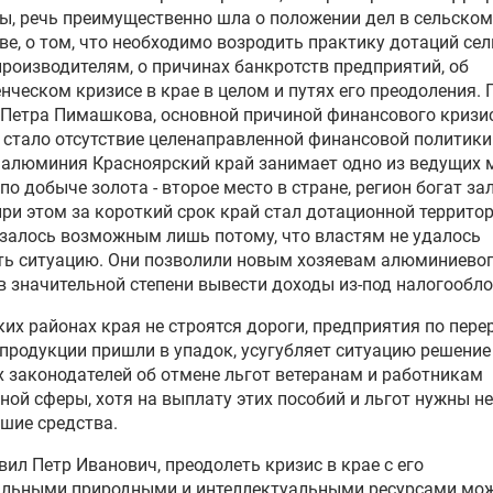
ы, речь преимущественно шла о положении дел в сельском
ве, о том, что необходимо возродить практику дотаций се
роизводителям, о причинах банкротств предприятий, об
нческом кризисе в крае в целом и путях его преодоления. 
Петра Пимашкова, основной причиной финансового кризи
 стало отсутствие целенаправленной финансовой политики
алюминия Красноярский край занимает одно из ведущих м
 по добыче золота - второе место в стране, регион богат з
 при этом за короткий срок край стал дотационной территор
залось возможным лишь потому, что властям не удалось
ть ситуацию. Они позволили новым хозяевам алюминиево
в значительной степени вывести доходы из-под налогообл
ких районах края не строятся дороги, предприятия по пере
продукции пришли в упадок, усугубляет ситуацию решение
 законодателей об отмене льгот ветеранам и работникам
ой сферы, хотя на выплату этих пособий и льгот нужны не
шие средства.
вил Петр Иванович, преодолеть кризис в крае с его
альными природными и интеллектуальными ресурсами мож