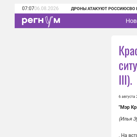
07:07
06.08.2026
ДРОНЫ АТАКУЮТ РОССИЮ
СВО 
Нов
Кра
ситу
III).
6 августа
"Мэр Кр
(Илья З
. На вс