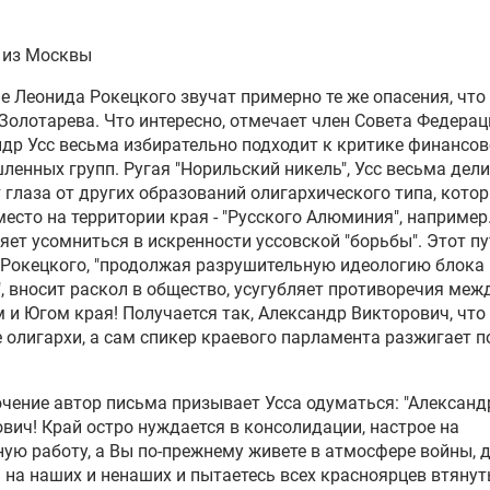
 из Москвы
е Леонида Рокецкого звучат примерно те же опасения, что 
Золотарева. Что интересно, отмечает член Совета Федерац
др Усс весьма избирательно подходит к критике финансов
енных групп. Ругая "Норильский никель", Усс весьма дел
 глаза от других образований олигархического типа, кото
есто на территории края - "Русского Алюминия", например
яет усомниться в искренности уссовской "борьбы". Этот пу
Рокецкого, "продолжая разрушительную идеологию блока
, вносит раскол в общество, усугубляет противоречия меж
 и Югом края! Получается так, Александр Викторович, что
олигархи, а сам спикер краевого парламента разжигает п
чение автор письма призывает Усса одуматься: "Александ
вич! Край остро нуждается в консолидации, настрое на
ую работу, а Вы по-прежнему живете в атмосфере войны, 
 на наших и ненаших и пытаетесь всех красноярцев втянут