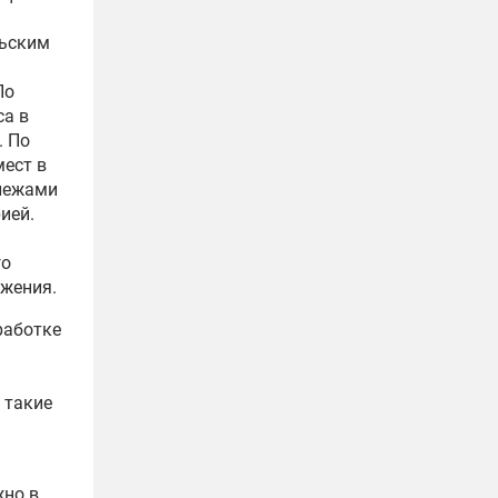
льским
По
са в
. По
ест в
алежами
ией.
го
ожения.
работке
 такие
но в