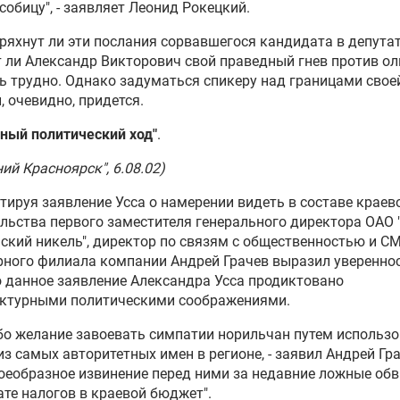
обицу", - заявляет Леонид Рокецкий.
стряхнут ли эти послания сорвавшегося кандидата в депута
 ли Александр Викторович свой праведный гнев против ол
ть трудно. Однако задуматься спикеру над границами свое
, очевидно, придется.
ный политический ход"
.
ний Красноярск", 6.08.02)
ируя заявление Усса о намерении видеть в составе краев
льства первого заместителя генерального директора ОАО
ский никель", директор по связям с общественностью и С
ного филиала компании Андрей Грачев выразил увереннос
о данное заявление Александра Усса продиктовано
ктурными политическими соображениями.
бо желание завоевать симпатии норильчан путем использ
из самых авторитетных имен в регионе, - заявил Андрей Грач
оеобразное извинение перед ними за недавние ложные об
ате налогов в краевой бюджет".