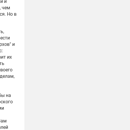
и и
, чем
я. Но в
ь,
вести
рхов" и
с:
вит их
ть
своего
 делам,
бы на
рского
ми
Вам
елей