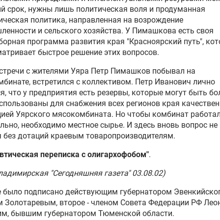
й срок, нужны лишь политическая воля и продуманная
ческая политика, направленная на возрождение
енности и сельского хозяйства. У Пимашкова есть своя
орная программа развития края "Красноярский путь", кот
атривает быстрое решение этих вопросов.
стречи с жителями Уяра Петр Пимашков побывал на
бинате, встретился с коллективом. Петр Иванович лично
я, что у предприятия есть резервы, которые могут быть бо
спользованы для снабжения всех регионов края качестве
ией Уярского мясокомбината. Но чтобы комбинат работа
льно, необходимо местное сырье. И здесь вновь вопрос не
 без дотаций краевым товаропроизводителям.
втическая переписка с олигархофобом"
.
ладимирская "Сегодняшняя газета" 03.08.02)
е было подписано действующим губернатором Эвенкийско
 Золотаревым, второе - членом Совета Федерации РФ Ле
им, бывшим губернатором Тюменской области.