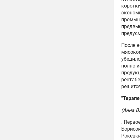
коротки
экономи
промышл
предвыб
предусм
После в
мясоком
убедилс
полно и
продукц
рентабе
решится
"Терапе
(Анна В
. Перво
Борисом
Рокецк