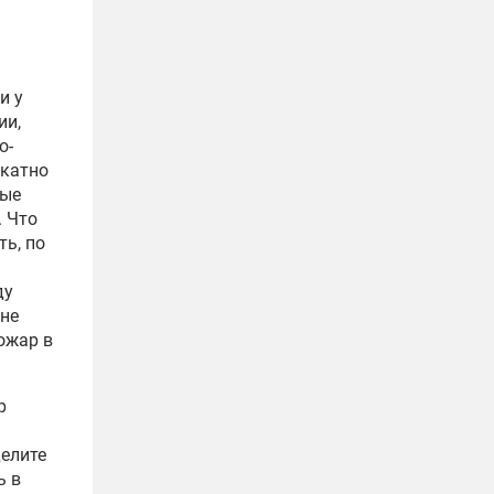
и у
ии,
о-
икатно
рые
. Что
ть, по
ду
 не
ожар в
р
делите
ь в