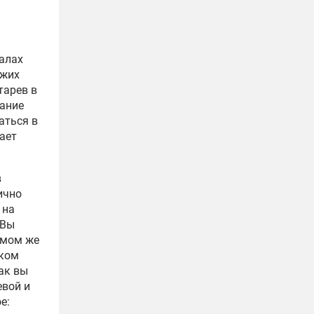
алах
зжих
тарев в
лание
аться в
ает
в
ично
 на
 Вы
амом же
ском
ак вы
евой и
е: