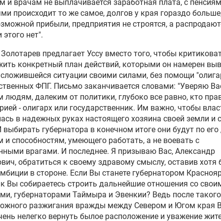
м и врачам не выплачивается заработная плата, с пенсиям
ми происходит то же самое, долгов у края гораздо больше
зможной прибыли, предприятия не строятся, а распродаютс
 этого нет".
 Золотарев предлагает Уссу вместо того, чтобы критиковат
ить конкретный план действий, которыми он намерен вы
 сложившейся ситуации своими силами, без помощи "олига
твенных ФПГ. Письмо заканчивается словами: "Уверяю Ва
 людям, далеким от политики, глубоко все равно, кто пра
рией - олигарх или государственник. Им важно, чтобы влас
ась в надежных руках настоящего хозяина своей земли и 
И выбирать губернатора в конечном итоге они будут по его
 и способностям, умеющего работать, а не воевать с
ными врагами. И последнее. Я призываю Вас, Александр
вич, обратиться к своему здравому смыслу, оставив хотя 
мбиции в стороне. Если Вы станете губернатором Красноя
ак Вы собираетесь строить дальнейшие отношения со свои
ми, губернаторами Таймыра и Эвенкии? Ведь после такого
рожного разжигания вражды между Севером и Югом края 
чень нелегко вернуть былое расположение и уважение жит