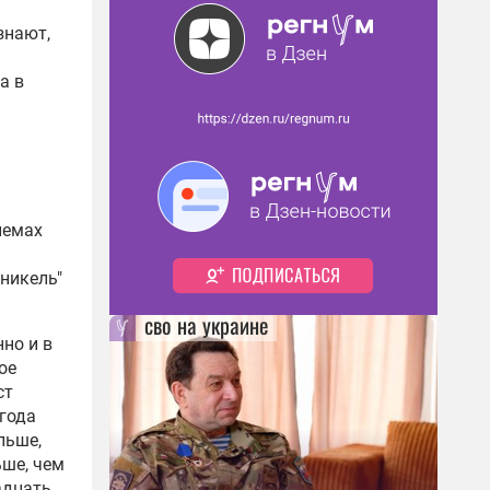
знают,
а в
лемах
никель"
сво на украине
но и в
ое
ст
 года
льше,
ьше, чем
адцать,