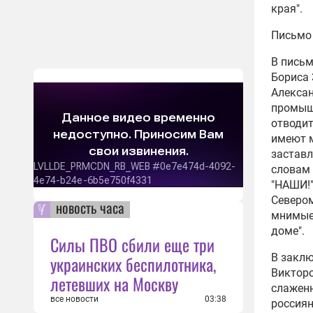
края".
Письмо
В письм
Бориса 
Алексан
промышл
отводит
имеют м
заставл
словам 
"НАШИ!"
Севером
новость часа
мнимые 
доме".
Силы ПВО сбили еще три
В заклю
украинских беспилотника,
Викторо
летевших на Москву
слаженн
все новости
03:38
россиян