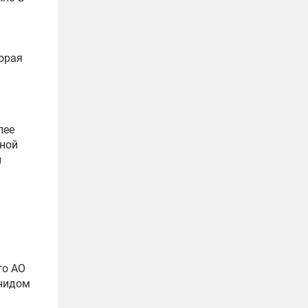
орая
лее
нной
л
го АО
онидом