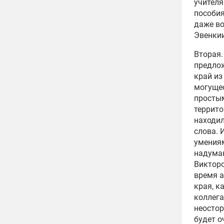
учителя
пособия
даже во
Эвенкии
Вторая.
предлож
край из
могущес
простым
террито
находил
слова. 
умениям
надуман
Викторо
время а
края, к
коллега
неосто
будет о