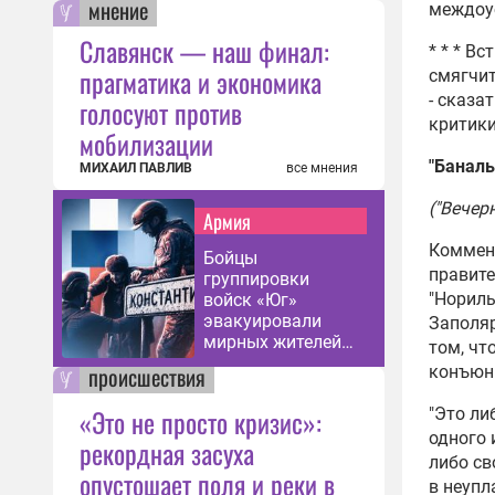
мнение
междоус
Славянск — наш финал:
* * * В
прагматика и экономика
смягчит
- сказа
голосуют против
критики
мобилизации
"Баналь
МИХАИЛ ПАВЛИВ
все мнения
("Вечер
Армия
Коммент
Бойцы
правите
группировки
"Нориль
войск «Юг»
эвакуировали
Заполяр
мирных жителей
том, чт
из
происшествия
конъюн
Константиновки
«Это не просто кризис»:
"Это ли
одного 
рекордная засуха
либо св
опустошает поля и реки в
в неупл