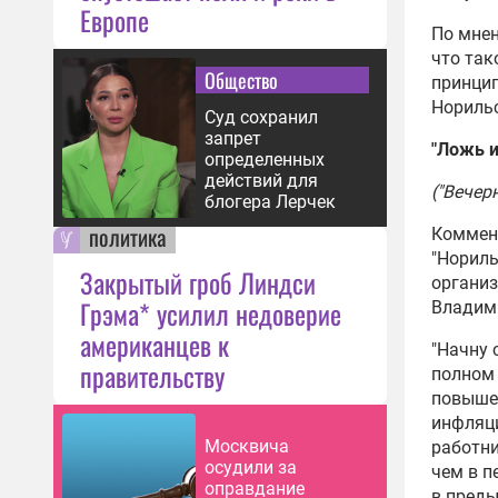
Европе
По мнен
что так
Общество
принцип
Норильс
Суд сохранил
запрет
"Ложь и
определенных
действий для
("Вечер
блогера Лерчек
политика
Коммен
"Нориль
Закрытый гроб Линдси
организ
Грэма* усилил недоверие
Владим
американцев к
"Начну 
правительству
полном 
повышен
инфляци
Москвича
работни
осудили за
чем в п
оправдание
в преды