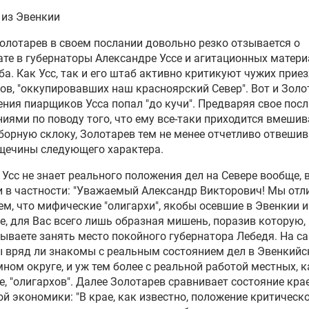
 из Эвенкии
олотарев в своем послании довольно резко отзывается о
те в губернаторы Александре Уссе и агитационных матери
ба. Как Усс, так и его штаб активно критикуют чужих прие
ов, "оккупировавших наш красноярский Север". Вот и Золо
ения пиарщиков Усса попал "до кучи". Предваряя свое пос
иями по поводу того, что ему все-таки приходится вмешив
орную склоку, Золотарев тем не менее отчетливо отвешив
щечины следующего характера.
 Усс не знает реального положения дел на Севере вообще, 
 в частности: "Уважаемый Александр Викторович! Мы отл
м, что мифические "олигархи", якобы осевшие в Эвенкии и
, для Вас всего лишь образная мишень, поразив которую,
ываете занять место покойного губернатора Лебедя. На с
ы вряд ли знакомы с реальным состоянием дел в Эвенкий
ном округе, и уж тем более с реальной работой местных, к
е, "олигархов". Далее Золотарев сравнивает состояние кра
й экономики: "В крае, как известно, положение критическо