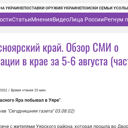
НА УКРАИНЕ
ПОСТАВКИ ОРУЖИЯ УКРАИНЕ
ПОИСКИ СЕМЬИ УСОЛЬ
ости
Статьи
Мнения
Видео
Лица России
Регнум 
сноярский край. Обзор СМИ о
ации в крае за 5-6 августа (час
 2002
/
Время чтения 35 мин
асного Яра побывал в Уяре"
.
уев "Сегодняшняя газета" 03.08.02)
трече с жителями Уярского района, которая прошла во Дво