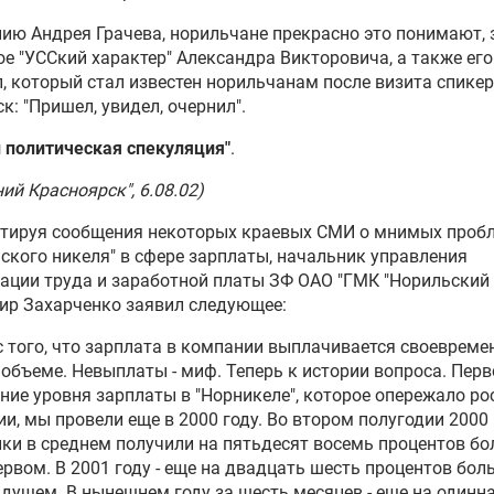
ию Андрея Грачева, норильчане прекрасно это понимают, 
ое "УССкий характер" Александра Викторовича, а также его
, который стал известен норильчанам после визита спикер
к: "Пришел, увидел, очернил".
 политическая спекуляция"
.
ний Красноярск", 6.08.02)
тируя сообщения некоторых краевых СМИ о мнимых проб
ского никеля" в сфере зарплаты, начальник управления
ации труда и заработной платы ЗФ ОАО "ГМК "Норильский 
ир Захарченко заявил следующее:
с того, что зарплата в компании выплачивается своевремен
объеме. Невыплаты - миф. Теперь к истории вопроса. Перв
ие уровня зарплаты в "Норникеле", которое опережало ро
и, мы провели еще в 2000 году. Во втором полугодии 2000
ки в среднем получили на пятьдесят восемь процентов бо
ервом. В 2001 году - еще на двадцать шесть процентов бол
дущем. В нынешнем году за шесть месяцев - еще на одинн