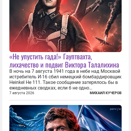
«Не упустить гада!» Гауптвахта,
лихачество и подвиг Виктора Талалихина
В ночь на 7 августа 1941 года в небе над Москвой
истребитель И-16 сбил немецкий бомбардировщик
Heinkel He 111. Такое сообщение затерялось бы в
ежедневных сводках, если б не одно
обстоятельство. Это был один из первых в
7 августа 2026
МИХАИЛ КУЧЕРОВ
истории отечественной авиации ночных таранов.
У пилота — младшего лейтенанта...