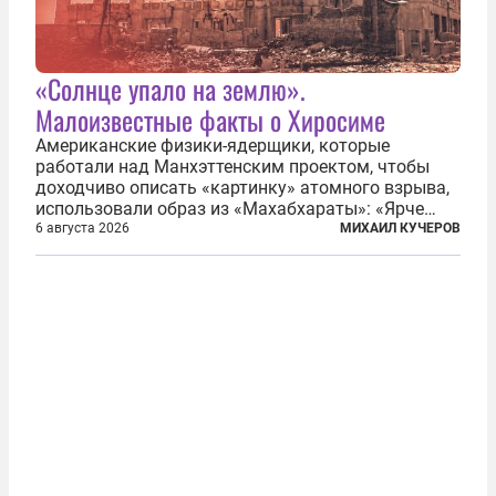
«Солнце упало на землю».
Малоизвестные факты о Хиросиме
Американские физики-ядерщики, которые
работали над Манхэттенским проектом, чтобы
доходчиво описать «картинку» атомного взрыва,
использовали образ из «Махабхараты»: «Ярче
тысячи солнц пылало это пламя». Не все жители
6 августа 2026
МИХАИЛ КУЧЕРОВ
японских городов Хиросимы и Нагасаки, на
которых США в августе 1945 года поставили...