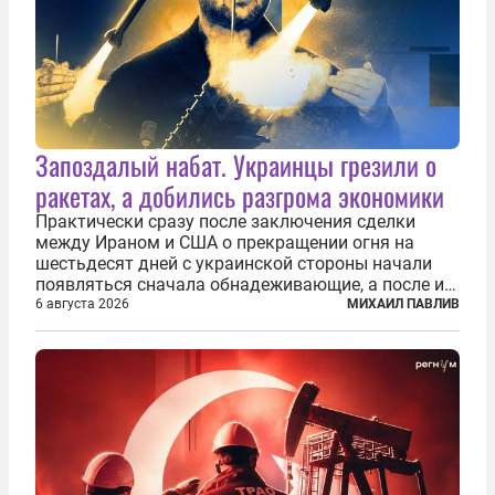
Запоздалый набат. Украинцы грезили о
ракетах, а добились разгрома экономики
Практически сразу после заключения сделки
между Ираном и США о прекращении огня на
шестьдесят дней с украинской стороны начали
появляться сначала обнадеживающие, а после и
вовсе бравурные заявления про некий «перелом»
6 августа 2026
МИХАИЛ ПАВЛИВ
в войне. Вероятно, в сознании первых лиц
киевского режима и стоящих за ними...