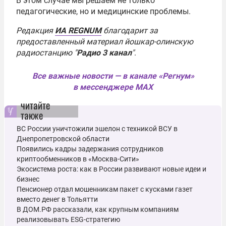
В этом случае мы решаем не только
педагогические, но и медицинские проблемы.
Редакция
ИА REGNUM
благодарит за
предоставленный материал йошкар-олинскую
радиостанцию "
Радио 3 канал
"
.
Все важные новости — в канале «Регнум»
в мессенджере MAX
читайте
также
ВС России уничтожили эшелон с техникой ВСУ в
Днепропетровской области
Появились кадры задержания сотрудников
криптообменников в «Москва-Сити»
Экосистема роста: как в России развивают новые идеи и
бизнес
Пенсионер отдал мошенникам пакет с кусками газет
вместо денег в Тольятти
В ДОМ.РФ рассказали, как крупным компаниям
реализовывать ESG-стратегию