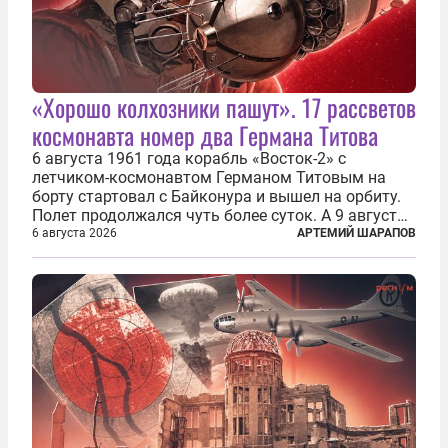
«Хорошо колхозники пашут». 17 рассветов
космонавта номер два Германа Титова
6 августа 1961 года корабль «Восток-2» с
летчиком-космонавтом Германом Титовым на
борту стартовал с Байконура и вышел на орбиту.
Полет продолжался чуть более суток. А 9 августа
второй человек в космосе получил звезду Героя
6 августа 2026
АРТЕМИЙ ШАРАПОВ
Советского Союза и орден Ленина. Миссия Титова
зачастую находится несколько...