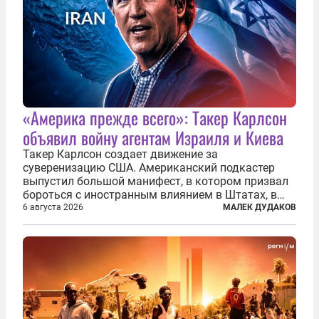
«Америка прежде всего»: Такер Карлсон
объявил войну агентам Израиля и Киева
Такер Карлсон создает движение за
суверенизацию США. Американский подкастер
выпустил большой манифест, в котором призвал
бороться с иностранным влиянием в Штатах, в
первую очередь имея в виду Израиль. А также
6 августа 2026
МАЛЕК ДУДАКОВ
прекратить заморские войны, выплатить
репарации Ирану, остановить прием мигрантов...