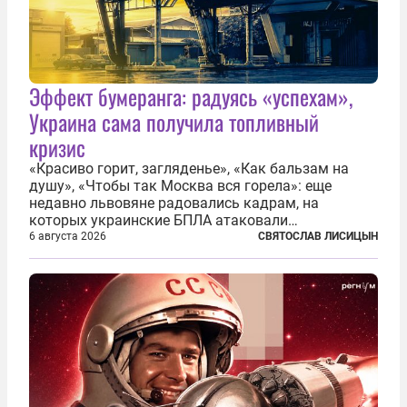
Эффект бумеранга: радуясь «успехам»,
Украина сама получила топливный
кризис
«Красиво горит, загляденье», «Как бальзам на
душу», «Чтобы так Москва вся горела»: еще
недавно львовяне радовались кадрам, на
которых украинские БПЛА атаковали
нефтеперерабатывающие предприятия России. В
6 августа 2026
СВЯТОСЛАВ ЛИСИЦЫН
скором времени оказалось, что в «эту игру можно
играть вдвоем» — российские дроны только за...