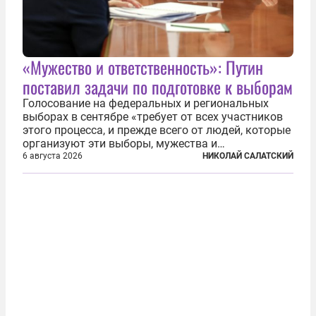
«Мужество и ответственность»: Путин
поставил задачи по подготовке к выборам
Голосование на федеральных и региональных
выборах в сентябре «требует от всех участников
этого процесса, и прежде всего от людей, которые
организуют эти выборы, мужества и
ответственного отношения к формированию
6 августа 2026
НИКОЛАЙ САЛАТСКИЙ
власти», — подчеркнул президент Владимир Путин
на состоявшейся 5 августа в Кремле...