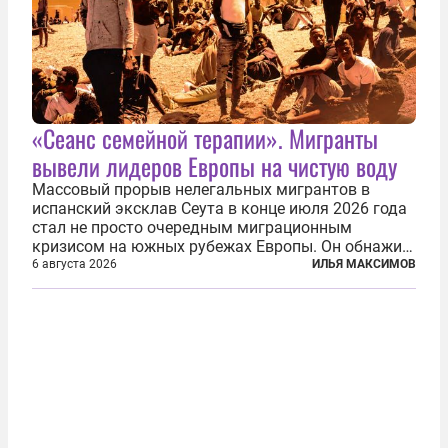
«Сеанс семейной терапии». Мигранты
вывели лидеров Европы на чистую воду
Массовый прорыв нелегальных мигрантов в
испанский эксклав Сеута в конце июля 2026 года
стал не просто очередным миграционным
кризисом на южных рубежах Европы. Он обнажил
фундаментальный раскол внутри Евросоюза,
6 августа 2026
ИЛЬЯ МАКСИМОВ
продемонстрировав, что десятилетиями
выстраивавшаяся миграционная политика ЕС
зашла в...