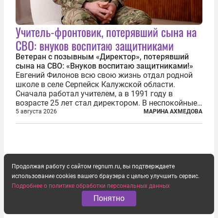
Учитель-фронтовик, потерявший сына на
СВО: внуков воспитаю защитниками
Ветеран с позывным «Директор», потерявший
сына на СВО: «Внуков воспитаю защитниками!»
Евгений Филонов всю свою жизнь отдал родной
школе в селе Серпейск Калужской области.
Сначала работал учителем, а в 1991 году в
возрасте 25 лет стал директором. В неспокойные
90-е он сумел спасти школу от закрытия и со
5 августа 2026
МАРИНА АХМЕДОВА
временем сделал ее лучшей в районе. В 2023 году
в возрасте 57 лет вслед за сыном...
Продолжая работу с сайтом regnum.ru, вы подтверждаете
использование cookies вашего браузера с целью улучшить сервис.
Подробнее о политике обработки персональных данных
Понятно