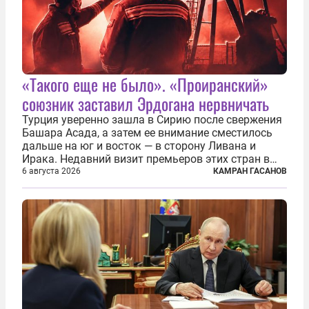
«Такого еще не было». «Проиранский»
союзник заставил Эрдогана нервничать
Турция уверенно зашла в Сирию после свержения
Башара Асада, а затем ее внимание сместилось
дальше на юг и восток — в сторону Ливана и
Ирака. Недавний визит премьеров этих стран в
Анкару, договоры об участии турецкой компании
6 августа 2026
КАМРАН ГАСАНОВ
TPAO в разработке нефти иракского Киркука и
«Дороги развития» подтверждают...