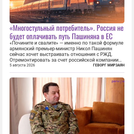
«Многостульный потребитель». Россия не
будет оплачивать путь Пашиняна в ЕС
«Почините и свалите» — именно по такой формуле
армянский премьер-министр Никол Пашинян
сейчас хочет выстраивать отношения с РЖД.
Отремонтировать за счет российской компании
железнодорожную инфраструктуру в районе
5 августа 2026
ГЕВОРГ МИРЗАЯН
прохождения TRIPP (коридора, который должен
связать Азербайджан и Турцию через...