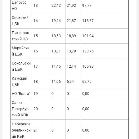
Цепрусс
13
22,42
21,92
97,77
АО
Сясьский
14
19,24
21,87
113,67
ЦБК
Питкяран
15
18,53
18,89
101,94
тский ЦЗ
Марийски
16
10,31
13,79
133,75
й ЦБК
Сокольски
17
11,46
12,14
105,93
й ЦБК
Камский
18
11,06
6,94
62,75
ЦБК
АО "Волга"
19
0
0
0,00
Санкт-
Петербург
20
0
0
0,00
ский КПК
Набережн
очелнинск
21
0
0
0,00
ий КБК