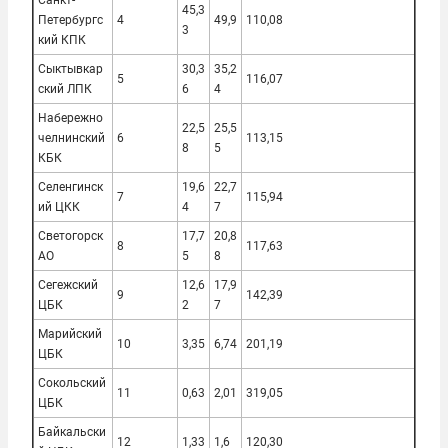
Санкт-
45,3
Петербургс
4
49,9
110,08
3
кий КПК
Сыктывкар
30,3
35,2
5
116,07
ский ЛПК
6
4
Набережно
22,5
25,5
челнинский
6
113,15
8
5
КБК
Селенгинск
19,6
22,7
7
115,94
ий ЦКК
4
7
Светогорск
17,7
20,8
8
117,63
АО
5
8
Сегежский
12,6
17,9
9
142,39
ЦБК
2
7
Марийский
10
3,35
6,74
201,19
ЦБК
Сокольский
11
0,63
2,01
319,05
ЦБК
Байкальски
12
1,33
1,6
120,30