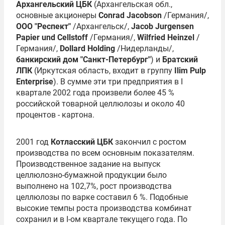
Архангельский ЦБК
(Архангельская обл.,
основные акционеры
Conrad Jacobson
/Германия/,
ООО "Респект"
/Архангельск/,
Jacob Jurgensen
Papier und Cellstoff
/Германия/,
Wilfried Heinzel
/
Германия/,
Dollard Holding
/Нидерланды/,
банкирский дом "Санкт-Петербург"
) и
Братский
ЛПК
(Иркутская область, входит в группу
Ilim Pulp
Enterprise
). В сумме эти три предприятия в I
квартале 2002 года произвели более 45 %
российской товарной целлюлозы и около 40
процентов - картона.
2001 год
Котласский ЦБК
закончил с ростом
производства по всем основным показателям.
Производственное задание на выпуск
целлюлозно-бумажной продукции было
выполнено на 102,7%, рост производства
целлюлозы по варке составил 6 %. Подобные
высокие темпы роста производства комбинат
сохранил и в I-ом квартале текущего года. По