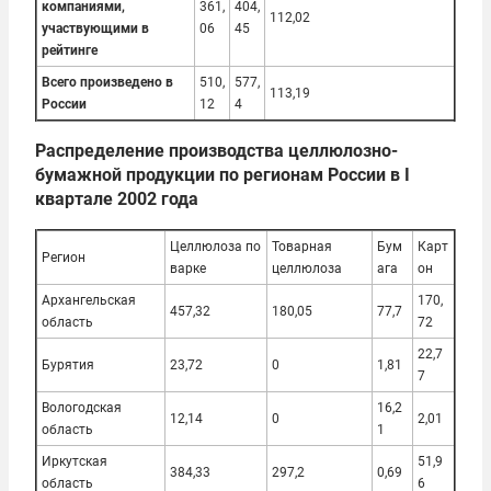
компаниями,
361,
404,
112,02
участвующими в
06
45
рейтинге
Всего произведено в
510,
577,
113,19
России
12
4
Распределение производства целлюлозно-
бумажной продукции по регионам России в I
квартале 2002 года
Целлюлоза по
Товарная
Бум
Карт
Регион
варке
целлюлоза
ага
он
Архангельская
170,
457,32
180,05
77,7
область
72
22,7
Бурятия
23,72
0
1,81
7
Вологодская
16,2
12,14
0
2,01
область
1
Иркутская
51,9
384,33
297,2
0,69
область
6