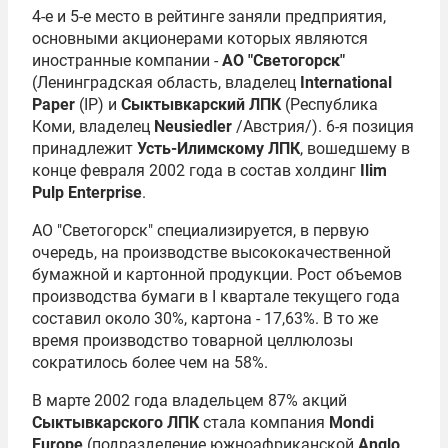
4-е и 5-е место в рейтинге заняли предприятия,
основными акционерами которых являются
иностранные компании -
АО "Светогорск"
(Ленинградская область, владелец
International
Paper
(IP) и
Сыктывкарский ЛПК
(Республика
Коми, владелец
Neusiedler
/Австрия/). 6-я позиция
принадлежит
Усть-Илимскому ЛПК
, вошедшему в
конце февраля 2002 года в состав холдинг
Ilim
Pulp Enterprise
.
АО "Светогорск" специализируется, в первую
очередь, на производстве высококачественной
бумажной и картонной продукции. Рост объемов
производства бумаги в I квартале текущего года
составил около 30%, картона - 17,63%. В то же
время производство товарной целлюлозы
сократилось более чем на 58%.
В марте 2002 года владельцем 87% акций
Сыктывкарского ЛПК
стала компания
Mondi
Europe
(подразделение южноафриканской
Anglo