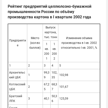
Рейтинг предприятий целлюлозно-бумажной
промышленности России по объёму
производства картона в I квартале 2002 года
Выпуск
картона,
тыс. тонн
Место
Изменение объема
Предприяти
(кол-во
производства в I кв. 2002
1
1
е
баллов)
относительно I кв. 2001, %
кв.
кв.
200
200
1
2
1
2
3
4
5
Архангельс
99,3
102,
1
102,98
кий ЦБК
9
35
Котласский
67,2
68,3
2
101,67
ЦБК
5
7
Братский
50,3
3
40,1
125,59
ЛПК
6