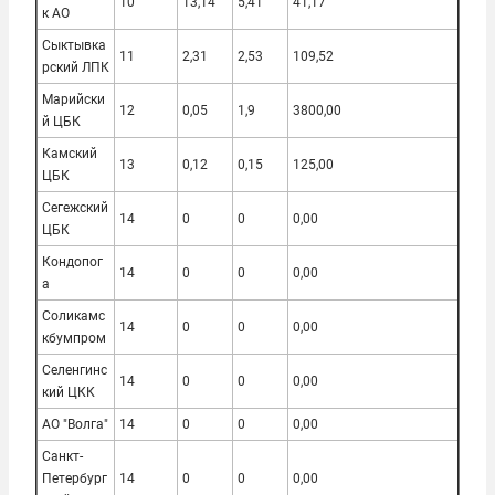
10
13,14
5,41
41,17
к АО
Сыктывка
11
2,31
2,53
109,52
рский ЛПК
Марийски
12
0,05
1,9
3800,00
й ЦБК
Камский
13
0,12
0,15
125,00
ЦБК
Сегежский
14
0
0
0,00
ЦБК
Кондопог
14
0
0
0,00
а
Соликамс
14
0
0
0,00
кбумпром
Селенгинс
14
0
0
0,00
кий ЦКК
АО "Волга"
14
0
0
0,00
Санкт-
Петербург
14
0
0
0,00