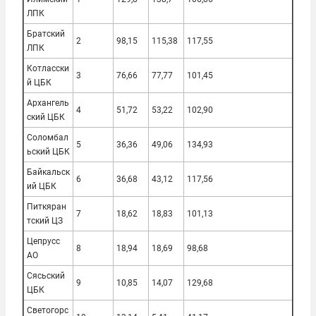
ЛПК
Братский
2
98,15
115,38
117,55
ЛПК
Котласски
3
76,66
77,77
101,45
й ЦБК
Архангель
4
51,72
53,22
102,90
ский ЦБК
Соломбал
5
36,36
49,06
134,93
ьский ЦБК
Байкальск
6
36,68
43,12
117,56
ий ЦБК
Питкяран
7
18,62
18,83
101,13
тский ЦЗ
Цепрусс
8
18,94
18,69
98,68
АО
Сясьский
9
10,85
14,07
129,68
ЦБК
Светогорс