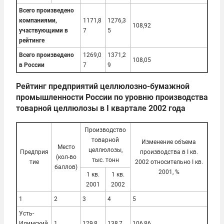
Всего произведено
компаниями,
1171,8
1276,3
108,92
участвующими в
7
5
рейтинге
Всего произведено
1269,0
1371,2
108,05
в России
7
9
Рейтинг предприятий целлюлозно-бумажной
промышленности России по уровню производства
товарной целлюлозы в I квартале 2002 года
Производство
товарной
Изменение объема
Место
целлюлозы,
Предприя
производства в I кв.
(кол-во
тыс. тонн
тие
2002 относительно I кв.
баллов)
2001, %
1 кв.
1 кв.
2001
2002
1
2
3
4
5
Усть-
Илимский
1
129,8
138,7
106,86