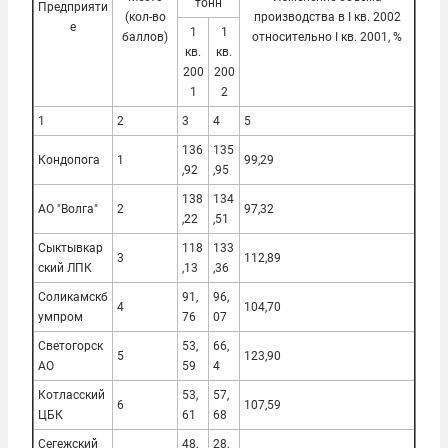
тонн
Предприяти
(кол-во
производства в I кв. 2002
е
1
1
баллов)
относительно I кв. 2001, %
кв.
кв.
200
200
1
2
1
2
3
4
5
136
135
Кондопога
1
99,29
,92
,95
138
134
АО "Волга"
2
97,32
,22
,51
Сыктывкар
118
133
3
112,89
ский ЛПК
,13
,36
Соликамскб
91,
96,
4
104,70
умпром
76
07
Светогорск
53,
66,
5
123,90
АО
59
4
Котласский
53,
57,
6
107,59
ЦБК
61
68
Сегежский
48,
28,