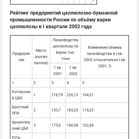
Рейтинг предприятий целлюлозно-бумажной
промышленности России по объёму варки
целлюлозы в I квартале 2002 года
Производства
целлюлозы по
Изменение объема
Место
варке, тыс.
Предприя
производства в I кв.
(кол-во
тонн
тие
2002 относительно I кв.
баллов)
2001, %
1 кв.
1 кв.
2001
2002
1
2
3
4
5
Котласски
1
216,79
226,13
104,31
й ЦБК
Братский
2
153,7
183,25
119,23
ЛПК
Архангель
3
175,6
180,58
102,84
ский ЦБК
Усть-