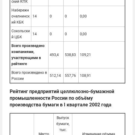
ский КПК
Набережн
очелнинск
14
0
0
0,00
ий КБК
Сокольски
14
0
0
0,00
й ЦБК
Всего произведено
компаниями,
493,4
538,83
109,21
участвующими в
рейтинге
Всего произведено в
512,14
557,76
108,91
России
Рейтинг предприятий целлюлозно-бумажной
промышленности России по объёму
производства бумаги в I квартале 2002 года
Выпуск
бумаги,
тыс.
Место
Изменение объема