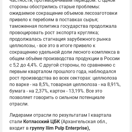
частности, противоречивым периодом. С одной
стороны обострились старые проблемы:
ожидаемое сокращение объемов лесозаготовки
привело к перебоям в поставках сырья;
таможенная политика государства продолжала
провоцировать рост экспорта кругляка;
продолжалась стагнация зарубежного рынка
целлюлозы, - все это в итоге привело к
сокращению удельной доли лесного комплекса в
общем объёме производства продукции в России
с 5,2 до 4,4%. С другой стороны, по сравнению с
первым кварталом прошлого года, наблюдался
рост производства во всех секторах: целлюлоза
по варке - на 8,5%, товарная целлюлоза - на 8,91%,
бумага - на 2,37%, картон - 13,19%. Все это
позволяет говорить о сильном потенциале
отрасли.
Лидерами отрасли по результатам I квартала
стали
Котласский ЦБК
(Архангельская обл.,
входит в
группу Ilim Pulp Enterprise),