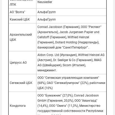
Neusiedler
ЛПК
АО "Волга"
АльфаГрупп
Камский ЦБК
АльфаГрупп
Conrad Jacobson (Германия), ООО "Респект"
(Архангельск), Jacob Jurgensen Papier und
Архангельский
Cellstoff (Германия), Wilfried Heinzel
ЦБК
(Германия), Dollard Holding (Нидерланды),
банкирский дом "СанктПетербург".
Aldon Corp. Ltd (Ирландия), Wilfried Heinzel AG
(Австрия), Dr. Seeliger & Co (Германия), IMAG
Цепрусс АО
AG (Швейцария), Sicom (Италия),
менеджмент.
ООО "Сегежская управляющая компания"
Сегежский ЦБК
(68%), ОАО "Сегежабумпром" (22%), работники
ЦБК (10%)
ООО "Бумажник" (27,0%), Conrad Jacobson
GmbH (Германия, 20,0%), ООО "Авангард"
Кондопога
(14,4%), ООО "Омега" (11,3%), Министерство
государственной собственности Республики