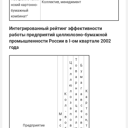
Коллектив, менеджмент
нский картонно-
бумажный
комбинат"
Интегрированный рейтинг эффективности
работы предприятий целлюлозно-бумажной
промышленности России в I-ом квартале 2002
года
Т
Ц
о
Б
е
в
у
л
а
м
л
р
а
ю
н
г
л
К
К
а
а
о
а
о
я
в
з
р
л
ц
с
а
т
-
е
е
М
п
о
в
л
х
е
о
н,
о
л
в
Предприятие
с
в
т