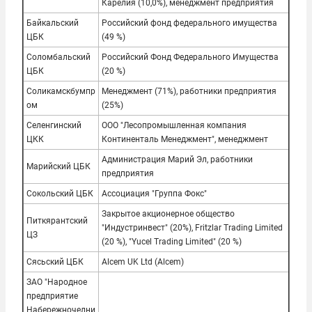
Карелия (10,0%), менеджмент предприятия
Байкальский
Российский фонд федерального имущества
ЦБК
(49 %)
Соломбальский
Российский Фонд Федерального Имущества
ЦБК
(20 %)
Соликамскбумпр
Менеджмент (71%), работники предприятия
ом
(25%)
Селенгинский
ООО "Лесопромышленная компания
ЦКК
Континенталь Менеджмент", менеджмент
Администрация Марий Эл, работники
Марийский ЦБК
предприятия
Сокольский ЦБК
Ассоциация "Группа Фокс"
Закрытое акционерное общество
Питкярантский
"Индустринвест" (20%), Fritzlar Trading Limited
ЦЗ
(20 %), "Yucel Trading Limited" (20 %)
Сясьский ЦБК
Alcem UK Ltd (Alcem)
ЗАО "Народное
предприятие
Набережночелни