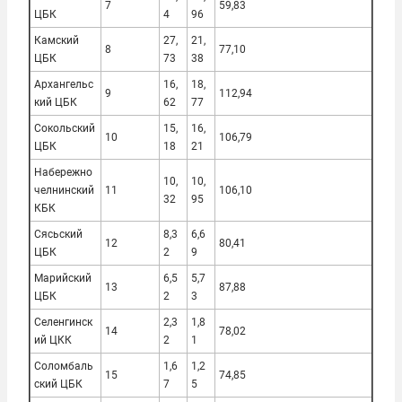
7
59,83
ЦБК
4
96
Камский
27,
21,
8
77,10
ЦБК
73
38
Архангельс
16,
18,
9
112,94
кий ЦБК
62
77
Сокольский
15,
16,
10
106,79
ЦБК
18
21
Набережно
10,
10,
челнинский
11
106,10
32
95
КБК
Сясьский
8,3
6,6
12
80,41
ЦБК
2
9
Марийский
6,5
5,7
13
87,88
ЦБК
2
3
Селенгинск
2,3
1,8
14
78,02
ий ЦКК
2
1
Соломбаль
1,6
1,2
15
74,85
ский ЦБК
7
5