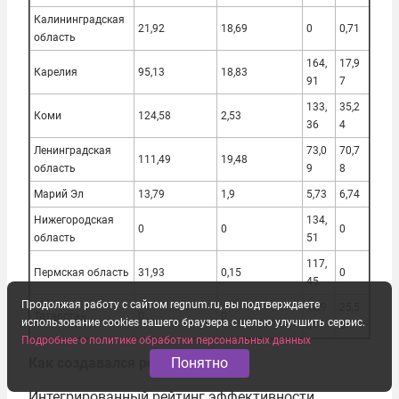
Калининградская
21,92
18,69
0
0,71
область
164,
17,9
Карелия
95,13
18,83
91
7
133,
35,2
Коми
124,58
2,53
36
4
Ленинградская
73,0
70,7
111,49
19,48
область
9
8
Марий Эл
13,79
1,9
5,73
6,74
Нижегородская
134,
0
0
0
область
51
117,
Пермская область
31,93
0,15
0
45
Продолжая работу с сайтом regnum.ru, вы подтверждаете
10,9
25,5
Татарстан
0
0
использование cookies вашего браузера с целью улучшить сервис.
5
5
Подробнее о политике обработки персональных данных
Как создавался рейтинг
Понятно
Интегрированный рейтинг эффективности