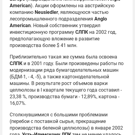
American
). Акции оформлены на австрийскую
компанию
Neusiedler
, являющуюся частью
лесопромышленного подразделения
Anglo
American
. Новый собственник утвердил
инвестиционную программу
СЛПК
на 2002 год,
предполагающую вложение в развитие
производства более $ 41 млн.
Приблизительно такая же сумма была освоена
СЛПК
и в 2001 году. Были произведены работы по
модернизации ряда бумагоделательных машин
(БДМ-1, - 4, -5), а также картоноделательной
машины. В результате рост объемов варки
целлюлозы в I квартале текущего года составил -
23,38 %, производства бумаги - 12,89%, картона -
16,07%.
Столкнувшимися с большими проблемами
(перебои с поставкой сырья, прекращение
производства беленой целлюлозы) в январе 2002
года,
Усть-Илимскому ЛПК
тем не менее удалось