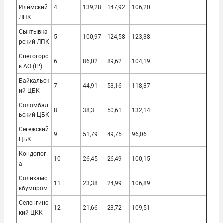
Илимский
4
139,28
147,92
106,20
ЛПК
Сыктывка
5
100,97
124,58
123,38
рский ЛПК
Светогорс
6
86,02
89,62
104,19
к АО (IP)
Байкальск
7
44,91
53,16
118,37
ий ЦБК
Соломбал
8
38,3
50,61
132,14
ьский ЦБК
Сегежский
9
51,79
49,75
96,06
ЦБК
Кондопог
10
26,45
26,49
100,15
а
Соликамс
11
23,38
24,99
106,89
кбумпром
Селенгинс
12
21,66
23,72
109,51
кий ЦКК