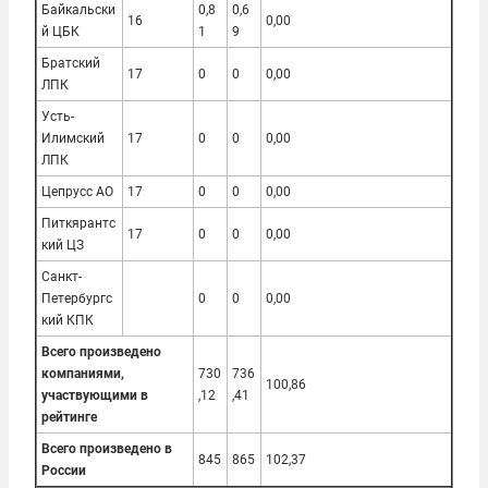
Байкальски
0,8
0,6
16
0,00
й ЦБК
1
9
Братский
17
0
0
0,00
ЛПК
Усть-
Илимский
17
0
0
0,00
ЛПК
Цепрусс АО
17
0
0
0,00
Питкярантс
17
0
0
0,00
кий ЦЗ
Санкт-
Петербургс
0
0
0,00
кий КПК
Всего произведено
компаниями,
730
736
100,86
участвующими в
,12
,41
рейтинге
Всего произведено в
845
865
102,37
России