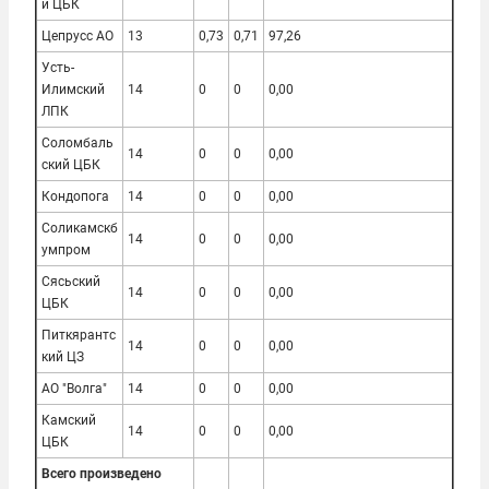
й ЦБК
Цепрусс АО
13
0,73
0,71
97,26
Усть-
Илимский
14
0
0
0,00
ЛПК
Соломбаль
14
0
0
0,00
ский ЦБК
Кондопога
14
0
0
0,00
Соликамскб
14
0
0
0,00
умпром
Сясьский
14
0
0
0,00
ЦБК
Питкярантс
14
0
0
0,00
кий ЦЗ
АО "Волга"
14
0
0
0,00
Камский
14
0
0
0,00
ЦБК
Всего произведено