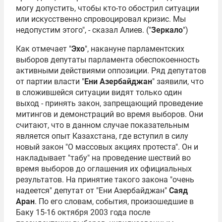
могу допустить, чтобы кто-то обострил ситуации
или искусственно спровоцировал кризис. Мы
недопустим этого", - сказал Алиев. ("
Зеркало
")
Как отмечает "
Эхо
", накануне парламентских
выборов депутаты парламента обеспокоенность
активными действиями оппозиции. Ряд депутатов
от партии власти "
Ени Азербайджан
" заявили, что
в сложившейся ситуации видят только один
выход - принять закон, запрещающий проведение
митингов и демонстраций во время выборов. Они
считают, что в данном случае показательным
является опыт Казахстана, где вступил в силу
новый закон "О массовых акциях протеста". Он и
накладывает "табу" на проведение шествий во
время выборов до оглашения их официальных
результатов. На принятие такого закона "очень
надеется" депутат от "Ени Азербайджан"
Саяд
Аран
. По его словам, события, произошедшие в
Баку 15-16 октября 2003 года после