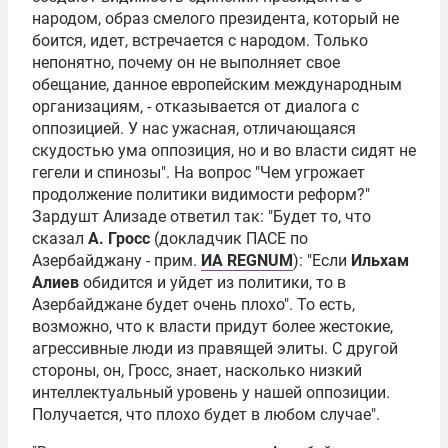
народом, образ смелого президента, который не
боится, идет, встречается с народом. Только
непонятно, почему он не выполняет свое
обещание, данное европейским международным
организациям, - отказывается от диалога с
оппозицией. У нас ужасная, отличающаяся
скудостью ума оппозиция, но и во власти сидят не
гегели и спинозы". Hа вопрос "Чем угрожает
продолжение политики видимости реформ?"
Зардушт Ализаде ответил так: "Будет то, что
сказал
А. Гросс
(докладчик ПАСЕ по
Азербайджану - прим.
ИА REGNUM
): "Если
Ильхам
Алиев
обидится и уйдет из политики, то в
Азербайджане будет очень плохо". То есть,
возможно, что к власти придут более жестокие,
агрессивные люди из правящей элиты. С другой
стороны, он, Гросс, знает, насколько низкий
интеллектуальный уровень у нашей оппозиции.
Получается, что плохо будет в любом случае".