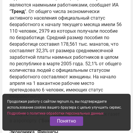
являются наемными работниками, сообщает ИА
"
Тренд
". От общего числа экономически
активного населения официальный статус
безработного к началу текущего месяца имели 56
110 человек, 2979 из которых получали пособие
по безработице. Средний размер пособия по
безработице составил 178,561 тыс. манатов, что
составляет 32,3% от размера среднемесячной
заработной платы наемных работников в целом
по республике в марте 2005 года. 52,1% от общего
количества людей с официальным статусом
безработного составляют женщины. На начало
апреля на 1 вакантное рабочее место
претендовало 6 человек, имеющих статус
безработного.
Продолжая работу с сайтом regnum.ru, вы подтверждаете
Президент госавиакомпании "АЗАЛ"
Джахангир
использование cookies вашего браузера с целью улучшить сервис.
Подробнее о политике обработки персональных данных
Аскеров
запретил продажу оппозиционных газет
в аэропорту. ("
Бакы хабар
")
Понятно
Экономика. Финансы