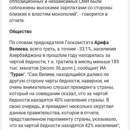
оппозиционных и независимых СМИ были
соблазнены высокими зарплатами со стороны
близких к властям монополий", - говорится в
отчете.
Общество
По словам председателя Госкомстата
Арифа
Велиева
, всего треть, а точнее - 33,1%, населения
Азербайджана в прошлом году находилась за
чертой бедности, т.е. тратила в месяц меньше 185
тыс. манатов (около 36 долл.), сообщает ИА
"
Туран
". "Сам Велиев, находящийся далеко по
другую сторону черты бедности, наверное, не
очень внимательно слушал президента страны,
который на совещании сказал, что за чертой
бедности находится 40% населения страны. В
свою очередь, и президент несколько округлил
данные правительства, которое в отчете,
представленном парламенту страны, указывало,
что за чертой бедности находятся 42% населения",