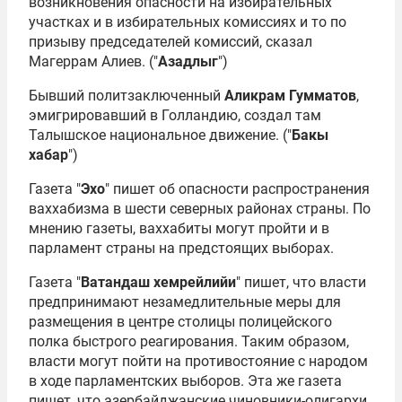
возникновения опасности на избирательных
участках и в избирательных комиссиях и то по
призыву председателей комиссий, сказал
Магеррам Алиев. ("
Азадлыг
")
Бывший политзаключенный
Аликрам Гумматов
,
эмигрировавший в Голландию, создал там
Талышское национальное движение. ("
Бакы
хабар
")
Газета "
Эхо
" пишет об опасности распространения
ваххабизма в шести северных районах страны. По
мнению газеты, ваххабиты могут пройти и в
парламент страны на предстоящих выборах.
Газета "
Ватандаш хемрейлийи
" пишет, что власти
предпринимают незамедлительные меры для
размещения в центре столицы полицейского
полка быстрого реагирования. Таким образом,
власти могут пойти на противостояние с народом
в ходе парламентских выборов. Эта же газета
пишет, что азербайджанские чиновники-олигархи