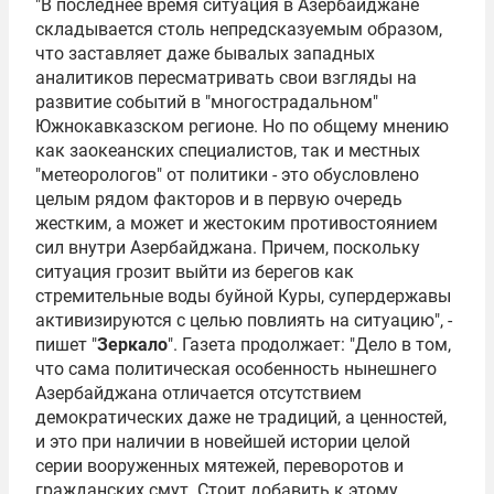
"В последнее время ситуация в Азербайджане
складывается столь непредсказуемым образом,
что заставляет даже бывалых западных
аналитиков пересматривать свои взгляды на
развитие событий в "многострадальном"
Южнокавказском регионе. Но по общему мнению
как заокеанских специалистов, так и местных
"метеорологов" от политики - это обусловлено
целым рядом факторов и в первую очередь
жестким, а может и жестоким противостоянием
сил внутри Азербайджана. Причем, поскольку
ситуация грозит выйти из берегов как
стремительные воды буйной Куры, супердержавы
активизируются с целью повлиять на ситуацию", -
пишет "
Зеркало
". Газета продолжает: "Дело в том,
что сама политическая особенность нынешнего
Азербайджана отличается отсутствием
демократических даже не традиций, а ценностей,
и это при наличии в новейшей истории целой
серии вооруженных мятежей, переворотов и
гражданских смут. Стоит добавить к этому