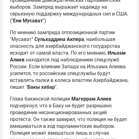
проведением демократических парламентских
выборов. Зампред выражает надежду на
серьезную поддержку международных сил и США.
("
Ени Мусават
")
По мнению зампреда оппозиционной партии
"Мусават"
Сульхаддина Акпера
, наибольшая
опасность для азербайджанского государства
исходит от самой власти. По его мнению,
Ильхам
Алиев
находится под наблюдением спецслужб
России. Если влияние Запада на Ильхама Алиева
усилится, то российские спецслужбы будут
вставлять палки в колеса властям Азербайджана,
пишет "
Бакы хабар
".
Глава бакинской полиции
Магеррам Алиев
подчеркнул, что в Баку не будет разрешено
проведение несанкционированных акций
протеста. Он также заверил, что полиция не будет
вмешиваться в ход парламентских выборов.
Полиция может вмешаться лишь в случае