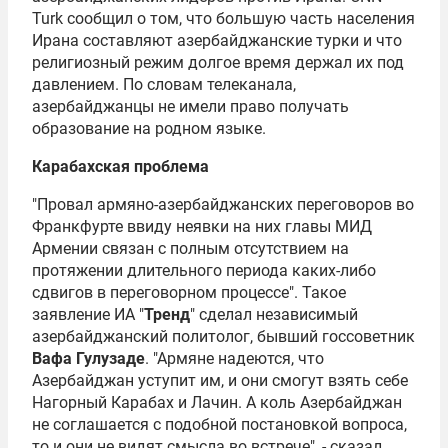
Turk сообщил о том, что большую часть населения
Ирана составляют азербайджанские турки и что
религиозный режим долгое время держал их под
давлением. По словам телеканала,
азербайджанцы не имели право получать
образование на родном языке.
Карабахская проблема
"Провал армяно-азербайджанских переговоров во
Франкфурте ввиду неявки на них главы МИД
Армении связан с полным отсутствием на
протяжении длительного периода каких-либо
сдвигов в переговорном процессе". Такое
заявление ИА "
Тренд
" сделал независимый
азербайджанский политолог, бывший госсоветник
Вафа Гулузаде
. "Армяне надеются, что
Азербайджан уступит им, и они смогут взять себе
Нагорный Карабах и Лачин. А коль Азербайджан
не соглашается с подобной постановкой вопроса,
то и они не видят смысла во встрече", - сказал