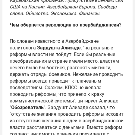
Карабахская проблема. Присутствие военных сил
США на Каспии. Азербайджан-Европа. Свобода
слова. Общество. Экономика. Финансы
.
Чем обернется революция по-азербайджански
?
По словам известного в Азербайджане
политолога
Зардушта Ализаде
, "на реальные
реформы власти не пойдут. Если бы реальные
преобразования в стране имели место, властям
нечего было бы бояться, разгонять митинги,
держать отряды боевиков. Нежелание проводить
реформы всегда приводит к плачевным
последствиям. Скажем, КПСС не желала
проводить реформы, что привело к краху
коммунистической системы", цитирует Ализаде
"
Обозреватель
". Зардушт Ализаде сказал, что
"отсутствие желания проводить реформы исходит
из отсутствия желания людей в азербайджанской
власти расставаться с деньгами. Вместо реформ
создают видимость единения президента с