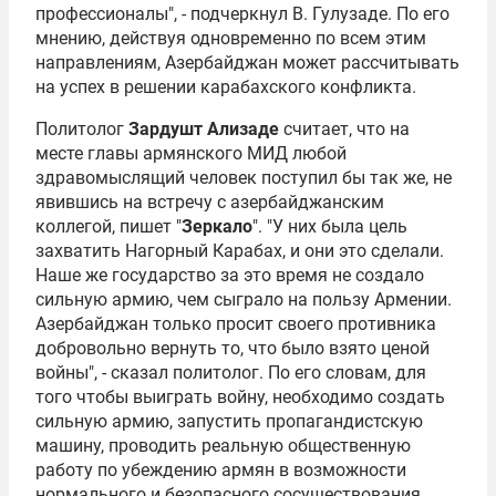
профессионалы", - подчеркнул В. Гулузаде. По его
мнению, действуя одновременно по всем этим
направлениям, Азербайджан может рассчитывать
на успех в решении карабахского конфликта.
Политолог
Зардушт Ализаде
считает, что на
месте главы армянского МИД любой
здравомыслящий человек поступил бы так же, не
явившись на встречу с азербайджанским
коллегой, пишет "
Зеркало
". "У них была цель
захватить Нагорный Карабах, и они это сделали.
Наше же государство за это время не создало
сильную армию, чем сыграло на пользу Армении.
Азербайджан только просит своего противника
добровольно вернуть то, что было взято ценой
войны", - сказал политолог. По его словам, для
того чтобы выиграть войну, необходимо создать
сильную армию, запустить пропагандистскую
машину, проводить реальную общественную
работу по убеждению армян в возможности
нормального и безопасного сосуществования.