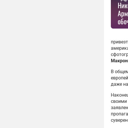
Ник
Арм
обо
привезт
америка
сфотогр
Макрон
В общем
европе
даже на
Наконец
своими
заявлен
пропага
суверен