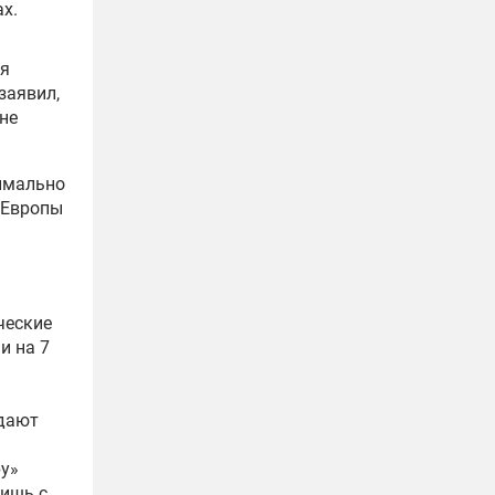
ах.
ся
заявил,
не
симально
 Европы
ческие
и на 7
дают
у»
лишь с