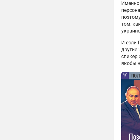
Именно
персона
поэтому
том, ка
украинс
И если 
другие 
спикер
якобы 
пол
Поз