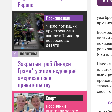
Европе
Происшествия
уже бро
армянс
Число погибших
при стрельбе в
Возможн
школе в Таиланде
партии 
возросло до
показыв
девяти
роль за
политика
(чьи вл
Закрытый гроб Линдси
Наконец
Грэма* усилил недоверие
властей
амбиция
американцев к
провока
правительству
терпени
свое ны
Спорт
Вс
Россиянки
читайт
выиграли золото