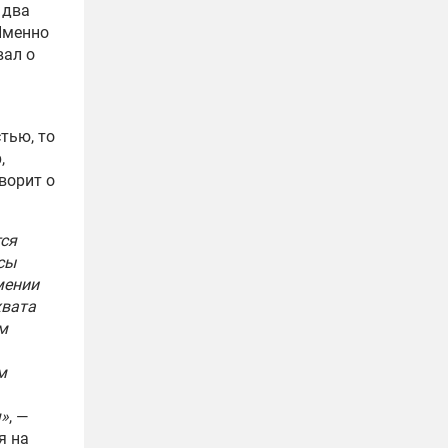
и два
Именно
вал о
тью, то
,
ворит о
тся
сы
мении
хвата
м
м
я»
, —
я на