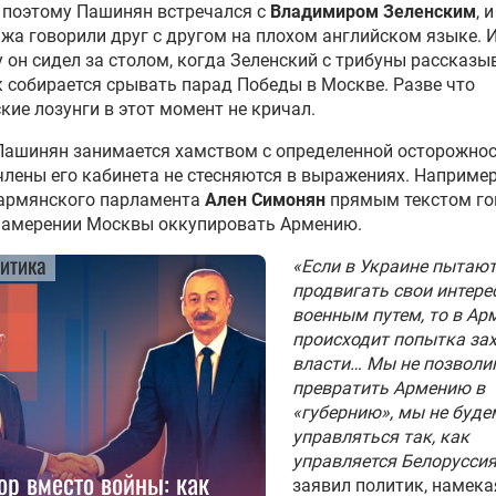
 поэтому Пашинян встречался с
Владимиром Зеленским
, 
жа говорили друг с другом на плохом английском языке. 
 он сидел за столом, когда Зеленский с трибуны рассказы
к собирается срывать парад Победы в Москве. Разве что
кие лозунги в этот момент не кричал.
Пашинян занимается хамством с определенной осторожнос
члены его кабинета не стесняются в выражениях. Например
 армянского парламента
Ален Симонян
прямым текстом го
намерении Москвы оккупировать Армению.
итика
«Если в Украине пытаю
продвигать свои интере
военным путем, то в Ар
происходит попытка за
власти… Мы не позволи
превратить Армению в
«губернию», мы не буде
управляться так, как
управляется Белорусси
ор вместо войны: как
заявил политик, намека