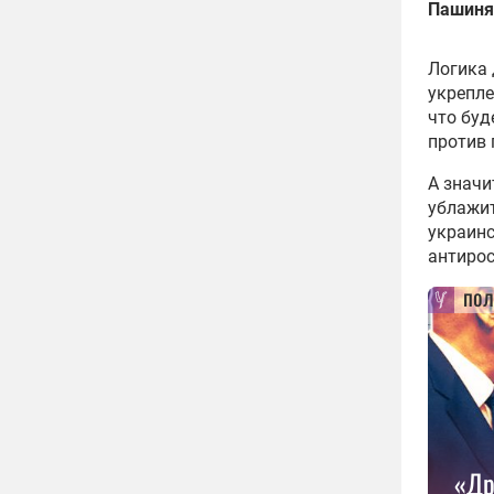
Пашиня
Логика 
укрепле
что буд
против 
А значи
ублажит
украинс
антирос
пол
«Др