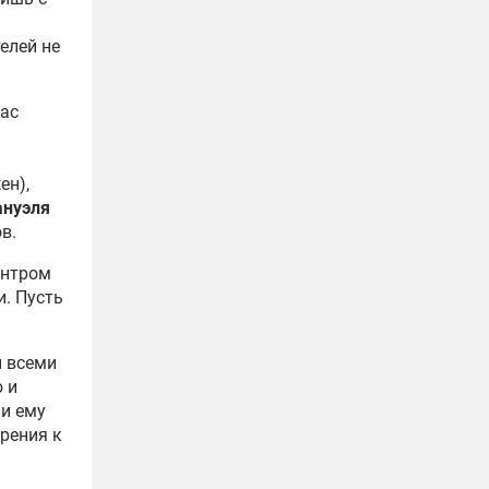
елей не
час
ен),
нуэля
в.
ентром
. Пусть
н всеми
 и
и ему
рения к