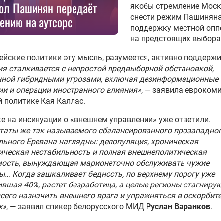
ол Пашинян передаёт
якобы стремление Мос
снести режим Пашиняна
ению на аутсорс
поддержку местной опп
на предстоящих выбора
ейские политики эту мысль, разумеется, активно поддерж
я сталкивается с непростой предвыборной обстановкой,
нной гибридными угрозами, включая дезинформационные
и и операции иностранного влияния»
, — заявила евроком
 политике Кая Каллас.
е на инсинуации о «внешнем управлении» уже ответили.
таты же так называемого сбалансированного прозападног
ьного Еревана наглядны: депопуляция, хроническая
ческая нестабильность и полная внешнеполитическая
мость, вынуждающая марионеточно обслуживать чужие
… Когда зашкаливает бедность, по верхнему порогу уже
вшая 40%, растет безработица, а целые регионы стагнирую
сего назначить внешнего врага и упражняться в оскорбит
х»
, — заявил спикер белорусского МИД
Руслан Варанков
.