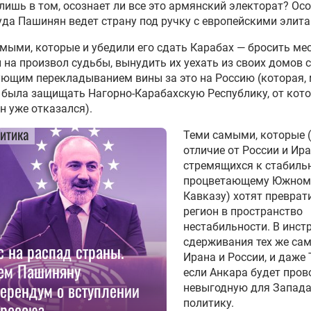
лишь в том, осознает ли все это армянский электорат? Ос
куда Пашинян ведет страну под ручку с европейскими элит
мыми, которые и убедили его сдать Карабах — бросить ме
 на произвол судьбы, вынудить их уехать из своих домов с
ющим перекладыванием вины за это на Россию (которая, 
была защищать Нагорно-Карабахскую Республику, от кот
 уже отказался).
итика
Теми самыми, которые 
отличие от России и Ира
стремящихся к стабиль
процветающему Южном
Кавказу) хотят преврат
регион в пространство
нестабильности. В инст
сдерживания тех же са
с на распад страны.
Ирана и России, и даже 
ем Пашиняну
если Анкара будет пров
ерендум о вступлении
невыгодную для Запад
политику.
вросоюз