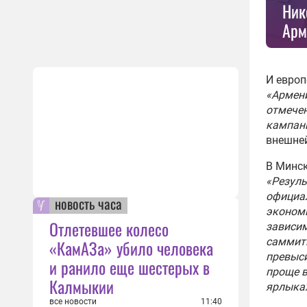
Ник
Арм
И европ
«Армени
отмече
кампани
внешней
В Минск
«Резуль
официал
новость часа
экономи
Отлетевшее колесо
зависи
саммиты
«КамАЗа» убило человека
превыси
и ранило еще шестерых в
проще в
Калмыкии
ярлыка
все новости
11:40