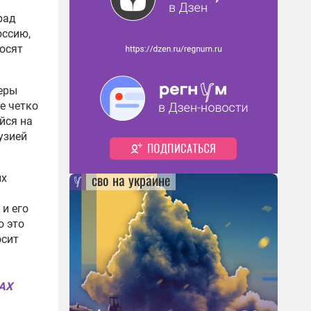
рад
оссию,
росят
еры
е четко
йся на
узией
сво на украине
их
и его
о это
осит
MAX