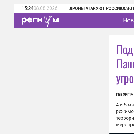
15:24
08.08.2026
ДРОНЫ АТАКУЮТ РОССИЮ
СВО 
Нов
Под
Паш
угр
ГЕВОРГ М
4 и 5 м
режимом
террори
меропри