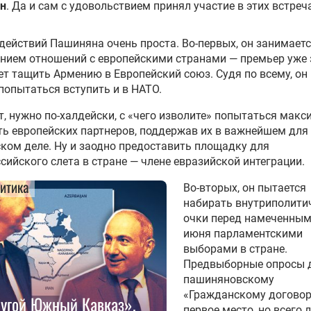
н
. Да и сам с удовольствием принял участие в этих встреч
действий Пашиняна очень проста. Во-первых, он занимает
нием отношений с европейскими странами — премьер уже 
ет тащить Армению в Европейский союз. Судя по всему, он 
попытаться вступить и в НАТО.
т, нужно по-халдейски, с «чего изволите» попытаться мак
ь европейских партнеров, поддержав их в важнейшем для
ком деле. Ну и заодно предоставить площадку для
сийского слета в стране — члене евразийской интеграции.
итика
Во-вторых, он пытается
набирать внутриполити
очки перед намеченным
июня парламентскими
выборами в стране.
Предвыборные опросы 
пашиняновскому
«Гражданскому договор
угой Южный Кавказ».
первое место, но всего 