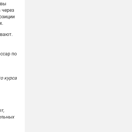
квы
 через
озиции
х.
ивают.
иссар по
о курса
т,
ельных