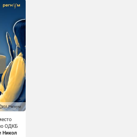
ИА Регнум
место
по ОДКБ
и
Никол