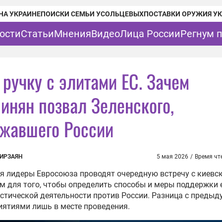
НА УКРАИНЕ
ПОИСКИ СЕМЬИ УСОЛЬЦЕВЫХ
ПОСТАВКИ ОРУЖИЯ У
ости
Статьи
Мнения
Видео
Лица России
Регнум 
 ручку с элитами ЕС. Зачем
инян позвал Зеленского,
ожавшего России
ИРЗАЯН
5 мая 2026
/
Время чт
ая лидеры Евросоюза проводят очередную встречу с киевс
 для того, чтобы определить способы и меры поддержки 
стической деятельности против России. Разница с преды
ятиями лишь в месте проведения.