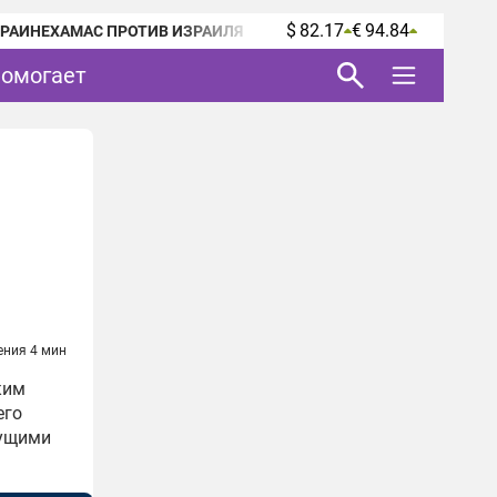
$ 82.17
€ 94.84
КРАИНЕ
ХАМАС ПРОТИВ ИЗРАИЛЯ
помогает
ения 4 мин
ким
его
дущими