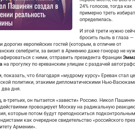
ол Пашинян создал в
24% голосов, тогда как
ении реальность
примерно треть избират
определилась.
чины
И этой трети нужно сей
бросить пыль в глаза —
и дорогих европейских гостей (которым, в отличие от
нских селебрити, за визит в Армению даже гонорар не нуж
афироваться с ними, отправить президента Франции
Эмма
а
на прогулку по ереванским улицам с раздачей автографо
, показать, что благодаря «мудрому курсу» Ереван стал ц
йской политики, этакими дипломатическими Нью-Васюками
 два дня.
, в-третьих, он пытается «завести» Россию. Никол Пашиня
 действиями провоцирует Москву на радикальную реакцию
ия, которые потом будут преподноситься подконтрольным
ндистами как очередное свидетельство «российского през
итету Армении».