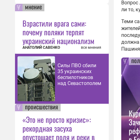
Вопрос 
мнение
ли то, 
Взрастили врага сами:
Теми са
жителей
почему поляки терпят
последу
украинский национализм
должна 
АНАТОЛИЙ САВЕНКО
все мнения
Пашинян
пол
Силы ПВО сбили
35 украинских
беспилотников
над Севастополем
происшествия
Кур
«Это не просто кризис»:
Зач
рекордная засуха
реф
опустошает поля и реки в
в Е