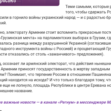
Теми самыми, которые 
того, чтобы сдержать Р
сили в горнило войны украинский народ — и с радостью б
кий.
о, электорату Армении стоит вспомнить прекрасные пост
«Грузинская мечта» на парламентских выборах в Грузии, гд
алась разница между разрушенной Украиной (согласивше
падного инструмента войны с Россией) и процветающей Гр
асти отказались от столь «заманчивого» предложения).
, осознает ли армянский электорат, что действия нынешн
 Армении приносят государственность в жертву западным
м? Понимает, что терпение России в отношении Пашиняна 
ций находится на исходе? И что только благодаря тому, чт
е еще не лопнуло, площадь Республики в центре Еревана н
нешнее название.
е важные новости — в канале «Регнум» в мессенджере 
е