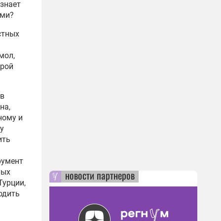
ознает
ами?
стных
мол,
орой
(в
на,
ному и
у
ить
румент
мых
новости партнеров
Турции,
одить
а