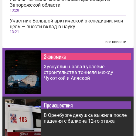
Запорожской области
13:28
Участник Большой арктической экспедиции: моя
цель — внести вклад в науку
13:21
все новости
Экономика
Хуснуллин назвал условие
строительства тоннеля между
Чукоткой и Аляской
Происшествия
В Оренбурге девушка выжила после
падения с балкона 12-го этажа