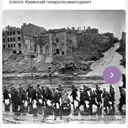
уселся
Киевский генералкомиссариат
.
Аркадий Шайхет/РИА Новости