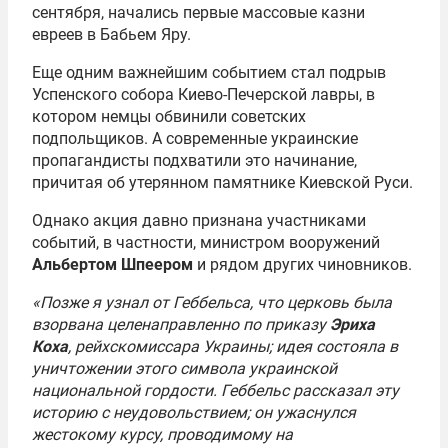
сентября, начались первые массовые казни
1
евреев в Бабьем Яру.
o
f
Еще одним важнейшим событием стал подрыв
2
Успенского собора Киево-Печерской лавры, в
котором немцы обвинили советских
подпольщиков. А современные украинские
пропагандисты подхватили это начинание,
причитая об утерянном памятнике Киевской Руси.
Однако акция давно признана участниками
событий, в частности, министром вооружений
Альбертом Шпеером
и рядом других чиновников.
«Позже я узнал от Геббельса, что церковь была
взорвана целенаправленно по приказу
Эриха
Коха
, рейхскомиссара Украины; идея состояла в
уничтожении этого символа украинской
национальной гордости. Геббельс рассказал эту
историю с неудовольствием; он ужаснулся
жестокому курсу, проводимому на