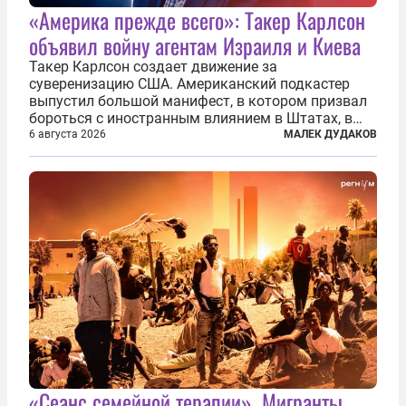
«Америка прежде всего»: Такер Карлсон
объявил войну агентам Израиля и Киева
Такер Карлсон создает движение за
суверенизацию США. Американский подкастер
выпустил большой манифест, в котором призвал
бороться с иностранным влиянием в Штатах, в
первую очередь имея в виду Израиль. А также
6 августа 2026
МАЛЕК ДУДАКОВ
прекратить заморские войны, выплатить
репарации Ирану, остановить прием мигрантов...
«Сеанс семейной терапии». Мигранты