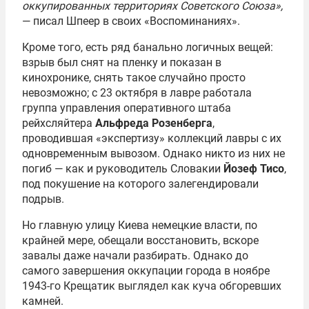
оккупированных территориях Советского Союза»,
— писал Шпеер в своих «Воспоминаниях».
Кроме того, есть ряд банально логичных вещей:
взрыв был снят на пленку и показан в
кинохронике, снять такое случайно просто
невозможно; с 23 октября в лавре работала
группа управления оперативного штаба
рейхсляйтера
Альфреда Розенберга
,
проводившая «экспертизу» коллекций лавры с их
одновременным вывозом. Однако никто из них не
погиб — как и руководитель Словакии
Йозеф Тисо
,
под покушение на которого залегендировали
подрыв.
Но главную улицу Киева немецкие власти, по
крайней мере, обещали восстановить, вскоре
завалы даже начали разбирать. Однако до
самого завершения оккупации города в ноябре
1943-го Крещатик выглядел как куча обгоревших
камней.