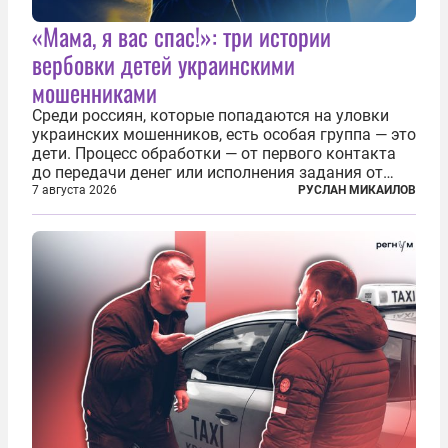
«Мама, я вас спас!»: три истории
вербовки детей украинскими
мошенниками
Среди россиян, которые попадаются на уловки
украинских мошенников, есть особая группа — это
дети. Процесс обработки — от первого контакта
до передачи денег или исполнения задания от
кураторов может занять от двух часов до
7 августа 2026
РУСЛАН МИКАИЛОВ
нескольких месяцев. Детей превращают в
послушных исполнителей, которые...