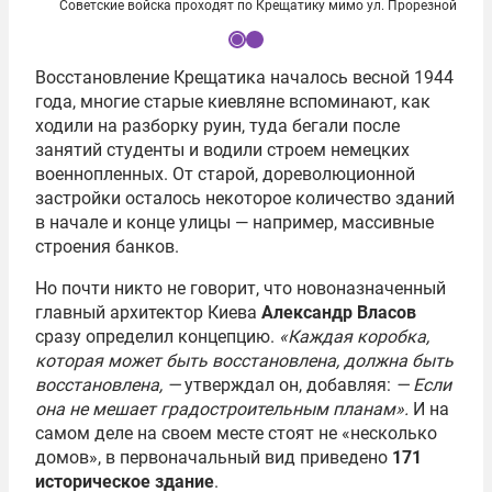
Советские войска проходят по Крещатику мимо ул. Прорезной
I
Восстановление Крещатика началось весной 1944
t
года, многие старые киевляне вспоминают, как
e
ходили на разборку руин, туда бегали после
m
занятий студенты и водили строем немецких
1
военнопленных. От старой, дореволюционной
o
застройки осталось некоторое количество зданий
f
в начале и конце улицы — например, массивные
2
строения банков.
Но почти никто не говорит, что новоназначенный
главный архитектор Киева
Александр Власов
сразу определил концепцию.
«Каждая коробка,
которая может быть восстановлена, должна быть
восстановлена,
—
утверждал он, добавляя:
— Если
она не мешает градостроительным планам».
И на
самом деле на своем месте стоят не «несколько
домов», в первоначальный вид приведено
171
историческое здание
.