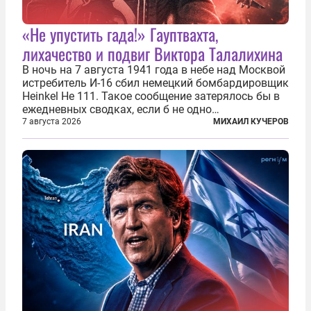
«Не упустить гада!» Гауптвахта,
лихачество и подвиг Виктора Талалихина
В ночь на 7 августа 1941 года в небе над Москвой
истребитель И-16 сбил немецкий бомбардировщик
Heinkel He 111. Такое сообщение затерялось бы в
ежедневных сводках, если б не одно
обстоятельство. Это был один из первых в
7 августа 2026
МИХАИЛ КУЧЕРОВ
истории отечественной авиации ночных таранов.
У пилота — младшего лейтенанта...