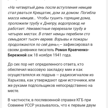
3
«На четвертый день после вступления немцев
стал рваться Крещатик, дом за домом. Погибла
масса немцев… Чтобы тушить горящие дома,
проложили трубу к Днепру, водопровод не
работает. Неизвестные перерезали трубу в
четырех местах. В ответ немцы перебили сто
семьдесят тысяч евреев. Взрывы и пожары
продолжаются по сей день»,
— зафиксировал в
своем дневнике писатель
Роман Кравченко-
Бережной
аж 18 ноября 1941 года.
До сих пор нет определенного ответа, кто
обеспечил массовую закладку мин и как
осуществлялся их подрыв — радиосигналом из
Харькова, как утверждают одни источники, или
же руками подпольщиков непосредственно на
месте.
В частности, в послевоенной справке КГБ при
Совмине УССР указывалось, что к первым двум