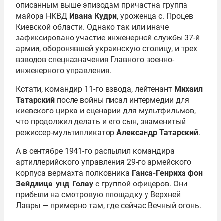
описанным выше эпизодам причастна группа
майора НКВД
Ивана Кудри
, уроженца с. Процев
Киевской области. Однако так или иначе
зафиксировано участие инженерной службы 37-й
армии, оборонявшей украинскую столицу, и трех
взводов спецназначения Главного военно-
инженерного управления.
Кстати, командир 11-го взвода, лейтенант
Михаил
Татарский
после войны писал интермедии для
киевского цирка и сценарии для мультфильмов,
что продолжил делать и его сын, знаменитый
режиссер-мультипликатор
Александр Татарский
.
А в сентябре 1941-го распылил командира
артиллерийского управления 29-го армейского
корпуса вермахта полковника
Ганса-Генриха фон
Зейдлица-унд-Голау
с группой офицеров. Они
прибыли на смотровую площадку у Верхней
Лавры — примерно там, где сейчас Вечный огонь.