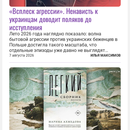
«Всплеск агрессии». Ненависть к
украинцам доводит поляков до
исступления
Лето 2026 года наглядно показало: волна
бытовой агрессии против украинских беженцев в
Польше достигла такого масштаба, что
отдельные эпизоды уже давно не выглядят
случайными. Поляки, судя по происходящему,
7 августа 2026
ИЛЬЯ МАКСИМОВ
буквально теряют рассудок от ненависти к
украинским беженцам, и каждый новый случай
по-своему...