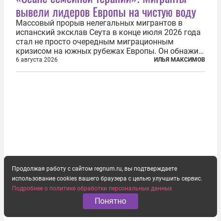
вывели лидеров Европы на чистую воду
Массовый прорыв нелегальных мигрантов в
испанский эксклав Сеута в конце июля 2026 года
стал не просто очередным миграционным
кризисом на южных рубежах Европы. Он обнажил
фундаментальный раскол внутри Евросоюза,
6 августа 2026
ИЛЬЯ МАКСИМОВ
продемонстрировав, что десятилетиями
выстраивавшаяся миграционная политика ЕС
зашла в...
Продолжая работу с сайтом regnum.ru, вы подтверждаете
использование cookies вашего браузера с целью улучшить сервис.
Подробнее о политике обработки персональных данных
Понятно