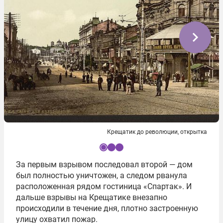
Крещатик до революции, открытка
I
За первым взрывом последовал второй — дом
t
был полностью уничтожен, а следом рванула
e
расположенная рядом гостиница «Спартак». И
m
дальше взрывы на Крещатике внезапно
1
происходили в течение дня, плотно застроенную
o
улицу охватил пожар.
f