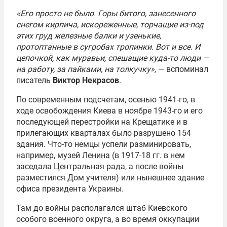
«Его просто не было. Горы битого, занесенного
снегом кирпича, искореженные, торчащие из-под
этих груд железные балки и узенькие,
протоптанные в сугробах тропинки. Вот и все. И
цепочкой, как муравьи, спешащие куда-то люди —
на работу, за пайками, на толкучку»,
— вспоминал
писатель
Виктор Некрасов
.
По современным подсчетам, осенью 1941-го, в
ходе освобождения Киева в ноябре 1943-го и его
последующей перестройки на Крещатике и в
прилегающих кварталах было разрушено 154
здания. Что-то немцы успели разминировать,
например, музей Ленина (в 1917-18 гг. в нем
заседала Центральная рада, а после войны
разместился Дом учителя) или нынешнее здание
офиса президента Украины.
Там до войны располагался штаб Киевского
особого военного округа, а во время оккупации