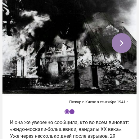
Пожар в Киеве в сентябре 1941 г.
I
И она же уверенно сообщила, кто во всем виноват:
t
«жидо-москали-большевики, вандалы XX века».
e
Уже через несколько дней после взрывов, 29
m