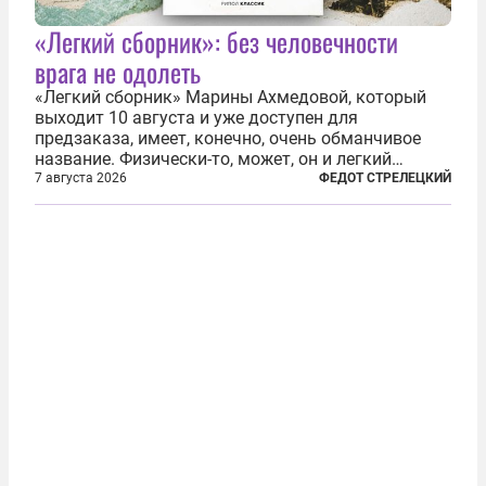
«Легкий сборник»: без человечности
врага не одолеть
«Легкий сборник» Марины Ахмедовой, который
выходит 10 августа и уже доступен для
предзаказа, имеет, конечно, очень обманчивое
название. Физически-то, может, он и легкий
относительно. Но метафизически —
7 августа 2026
ФЕДОТ СТРЕЛЕЦКИЙ
безотносительно тяжелый. Десять рассказов,
каждый из которых напрямую или косвенно (в
основном —...