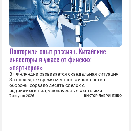
Повторили опыт россиян. Китайские
инвесторы в ужасе от финских
«партнеров»
В Финляндии развивается скандальная ситуация.
За последнее время местное министерство
обороны сорвало десять сделок с
недвижимостью, заключенных местными
фирмами с китайским капиталом. Чиновники
7 августа 2026
ВИКТОР ЛАВРИНЕНКО
заявили, что они могли заключаться с целью
создания в Финляндии шпионской сети, чтобы
следить за...