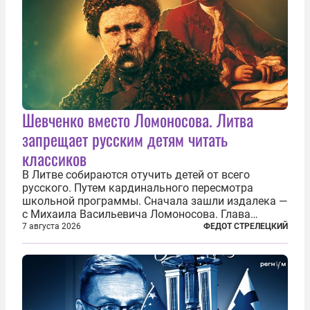
Шевченко вместо Ломоносова. Литва
запрещает русским детям читать
классиков
В Литве собираются отучить детей от всего
русского. Путем кардинального пересмотра
школьной программы. Сначала зашли издалека —
с Михаила Васильевича Ломоносова. Глава
правительства Литвы Миндаугас Синкявичюс
7 августа 2026
ФЕДОТ СТРЕЛЕЦКИЙ
предложил исключить его тексты из программ
общего образования. Мотивировал он это тем,
что...