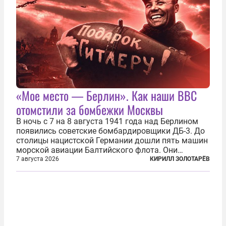
«Мое место — Берлин». Как наши ВВС
отомстили за бомбежки Москвы
В ночь с 7 на 8 августа 1941 года над Берлином
появились советские бомбардировщики ДБ-3. До
столицы нацистской Германии дошли пять машин
морской авиации Балтийского флота. Они
сбросили бомбы на город, который в тот момент
7 августа 2026
КИРИЛЛ ЗОЛОТАРЁВ
жил в полной уверенности, что война идет где-то
далеко на востоке, Красная...