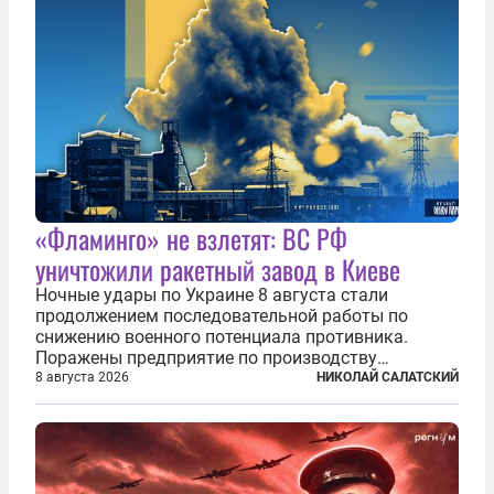
«Фламинго» не взлетят: ВС РФ
уничтожили ракетный завод в Киеве
Ночные удары по Украине 8 августа стали
продолжением последовательной работы по
снижению военного потенциала противника.
Поражены предприятие по производству
крылатых ракет, крупный склад топлива и два
8 августа 2026
НИКОЛАЙ САЛАТСКИЙ
сухогруза с военными грузами. Дополнительно
нанесены удары по объектам в ряде городов. В
Киеве...