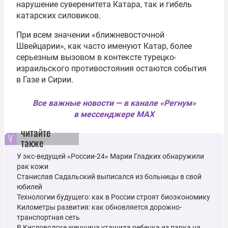
нарушение суверенитета Катара, так и гибель
катарских силовиков.
При всем значении «ближневосточной
Швейцарии», как часто именуют Катар, более
серьезным вызовом в контексте турецко-
израильского противостояния остаются события
в Газе и Сирии.
Все важные новости — в канале «Регнум»
в мессенджере MAX
читайте
также
У экс-ведущей «России-24» Марии Гладких обнаружили
рак кожи
Станислав Садальский выписался из больницы в свой
юбилей
Технологии будущего: как в России строят биоэкономику
Километры развития: как обновляется дорожно-
транспортная сеть
В Кисловодске женщина утащила ребенка из парка на