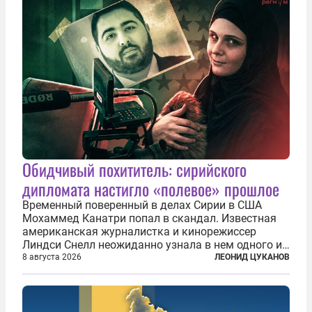
Обидчивый похититель: сирийского
дипломата настигло «полевое» прошлое
Временный поверенный в делах Сирии в США
Мохаммед Канатри попал в скандал. Известная
американская журналистка и кинорежиссер
Линдси Снелл неожиданно узнала в нем одного из
бандитов, похитивших ее в сирийском Алеппо в
8 августа 2026
ЛЕОНИД ЦУКАНОВ
2016 году. Журналистка убеждена, что Канатри, в
то время известный под подпольным...