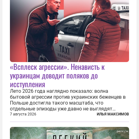
«Всплеск агрессии». Ненависть к
украинцам доводит поляков до
исступления
Лето 2026 года наглядно показало: волна
бытовой агрессии против украинских беженцев в
Польше достигла такого масштаба, что
отдельные эпизоды уже давно не выглядят
случайными. Поляки, судя по происходящему,
7 августа 2026
ИЛЬЯ МАКСИМОВ
буквально теряют рассудок от ненависти к
украинским беженцам, и каждый новый случай
по-своему...