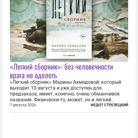
«Легкий сборник»: без человечности
врага не одолеть
«Легкий сборник» Марины Ахмедовой, который
выходит 10 августа и уже доступен для
предзаказа, имеет, конечно, очень обманчивое
название. Физически-то, может, он и легкий
относительно. Но метафизически —
7 августа 2026
ФЕДОТ СТРЕЛЕЦКИЙ
безотносительно тяжелый. Десять рассказов,
каждый из которых напрямую или косвенно (в
основном —...