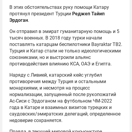
В этих обстоятельствах руку помощи Катару
протянул президент Турции
Реджеп Тайип
Эрдоган
.
Он отправил в эмират гуманитарную помощь и 5
тысяч военных. В 2018 году турки начали
поставлять катарцам беспилотники Bayraktar TB2.
Турция и Катар стали не только идеологическими
союзниками, но и выстроили альянс
противодействия влиянию КСА, ОАЭ и Египта.
Наряду с Ливией, катарский кейс углубил
противоречия между Турция и остальными
монархиями, и несмотря на процесс
нормализации, запущенный после рукопожатий
Ас-Сиси с Эрдоганом на футбольном ЧМ-2022
года в Катаре и взаимных визитов турецких и
саудовских/эмиратских делегаций, определенное
недоверие сохраняется.
Правда, в текущей мировой конъюнктуре