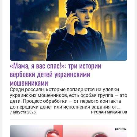
«Мама, я вас спас!»: три истории
вербовки детей украинскими
мошенниками
Среди россиян, которые попадаются на уловки
украинских мошенников, есть особая группа — это
дети. Процесс обработки — от первого контакта
до передачи денег или исполнения задания от
кураторов может занять от двух часов до
7 августа 2026
РУСЛАН МИКАИЛОВ
нескольких месяцев. Детей превращают в
послушных исполнителей, которые...