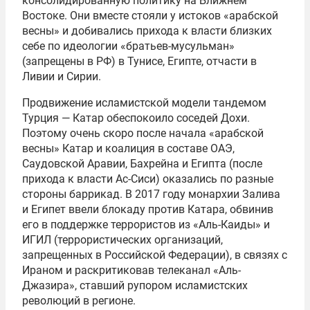
консолидированную политику на Ближнем
Востоке. Они вместе стояли у истоков «арабской
весны» и добивались прихода к власти близких
себе по идеологии «братьев-мусульман»
(запрещены в РФ) в Тунисе, Египте, отчасти в
Ливии и Сирии.
Продвижение исламистской модели тандемом
Турция — Катар обеспокоило соседей Дохи.
Поэтому очень скоро после начала «арабской
весны» Катар и коалиция в составе ОАЭ,
Саудовской Аравии, Бахрейна и Египта (после
прихода к власти Ас-Сиси) оказались по разные
стороны баррикад. В 2017 году монархии Залива
и Египет ввели блокаду против Катара, обвинив
его в поддержке террористов из «Аль-Каиды» и
ИГИЛ (террористических организаций,
запрещенных в Российской Федерации), в связях с
Ираном и раскритиковав телеканал «Аль-
Джазира», ставший рупором исламистских
революций в регионе.