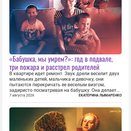
«Бабушка, мы умрем?»: год в подвале,
три пожара и расстрел родителей
В квартире идет ремонт. Звук дрели веселит двух
маленьких детей, мальчика и девочку, они
пытаются перекричать ее веселым визгом,
задиристо посматривая на бабушку. Она делает
им замечание, но внуки чувствуют, что она
7 августа 2026
ЕКАТЕРИНА ЛЫМАРЕНКО
сердится невсерьез. И это правда: дрель, конечно,
сверлит противно, но всё...