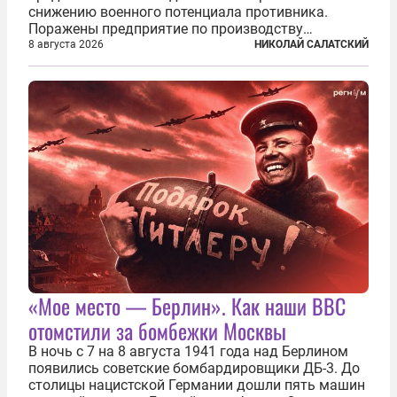
снижению военного потенциала противника.
Поражены предприятие по производству
крылатых ракет, крупный склад топлива и два
8 августа 2026
НИКОЛАЙ САЛАТСКИЙ
сухогруза с военными грузами. Дополнительно
нанесены удары по объектам в ряде городов. В
Киеве...
«Мое место — Берлин». Как наши ВВС
отомстили за бомбежки Москвы
В ночь с 7 на 8 августа 1941 года над Берлином
появились советские бомбардировщики ДБ-3. До
столицы нацистской Германии дошли пять машин