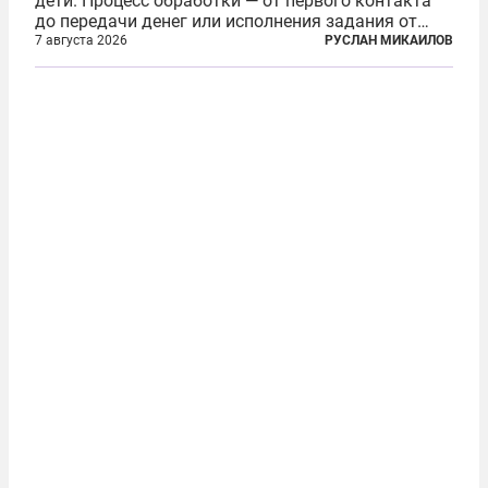
дети. Процесс обработки — от первого контакта
до передачи денег или исполнения задания от
кураторов может занять от двух часов до
7 августа 2026
РУСЛАН МИКАИЛОВ
нескольких месяцев. Детей превращают в
послушных исполнителей, которые...