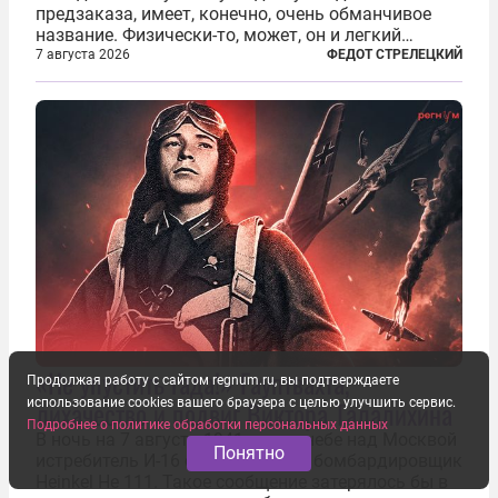
предзаказа, имеет, конечно, очень обманчивое
название. Физически-то, может, он и легкий
относительно. Но метафизически —
7 августа 2026
ФЕДОТ СТРЕЛЕЦКИЙ
безотносительно тяжелый. Десять рассказов,
каждый из которых напрямую или косвенно (в
основном —...
«Не упустить гада!» Гауптвахта,
Продолжая работу с сайтом regnum.ru, вы подтверждаете
лихачество и подвиг Виктора Талалихина
использование cookies вашего браузера с целью улучшить сервис.
Подробнее о политике обработки персональных данных
В ночь на 7 августа 1941 года в небе над Москвой
Понятно
истребитель И-16 сбил немецкий бомбардировщик
Heinkel He 111. Такое сообщение затерялось бы в