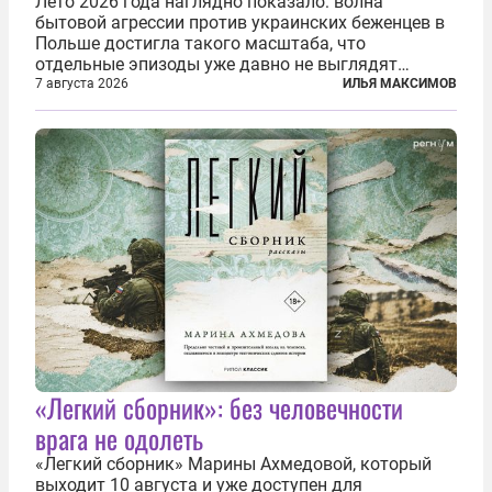
Лето 2026 года наглядно показало: волна
бытовой агрессии против украинских беженцев в
Польше достигла такого масштаба, что
отдельные эпизоды уже давно не выглядят
случайными. Поляки, судя по происходящему,
7 августа 2026
ИЛЬЯ МАКСИМОВ
буквально теряют рассудок от ненависти к
украинским беженцам, и каждый новый случай
по-своему...
«Легкий сборник»: без человечности
врага не одолеть
«Легкий сборник» Марины Ахмедовой, который
выходит 10 августа и уже доступен для