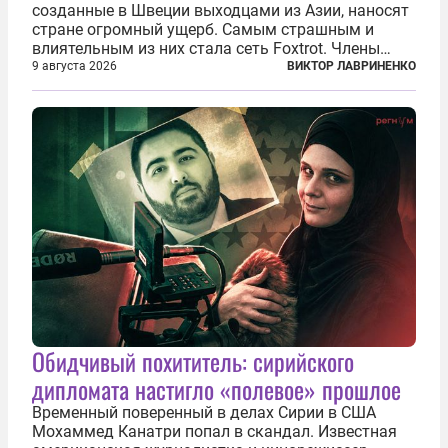
созданные в Швеции выходцами из Азии, наносят
стране огромный ущерб. Самым страшным и
влиятельным из них стала сеть Foxtrot. Члены
этой сети не только убивают и грабят шведов,
9 августа 2026
ВИКТОР ЛАВРИНЕНКО
подсаживают их на наркотики, но и совершают
нечто еще даже более страшное — массово...
Обидчивый похититель: сирийского
дипломата настигло «полевое» прошлое
Временный поверенный в делах Сирии в США
Мохаммед Канатри попал в скандал. Известная