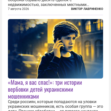
недвижимостью, заключенных местными
фирмами с китайским капиталом. Чиновники
7 августа 2026
ВИКТОР ЛАВРИНЕНКО
заявили, что они могли заключаться с целью
создания в Финляндии шпионской сети, чтобы
следить за...
«Мама, я вас спас!»: три истории
вербовки детей украинскими
мошенниками
Среди россиян, которые попадаются на уловки
украинских мошенников, есть особая группа — это