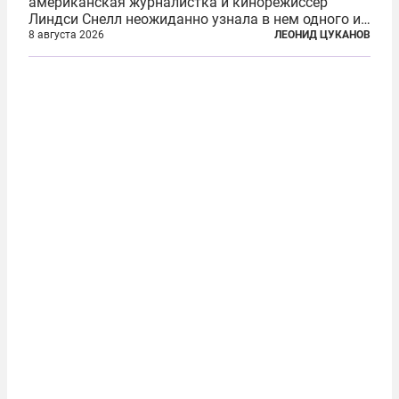
американская журналистка и кинорежиссер
Линдси Снелл неожиданно узнала в нем одного из
бандитов, похитивших ее в сирийском Алеппо в
8 августа 2026
ЛЕОНИД ЦУКАНОВ
2016 году. Журналистка убеждена, что Канатри, в
то время известный под подпольным...