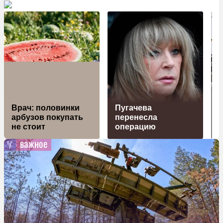
П
Врач: половинки
Пугачева
арбузов покупать
перенесла
з
не стоит
операцию
важное