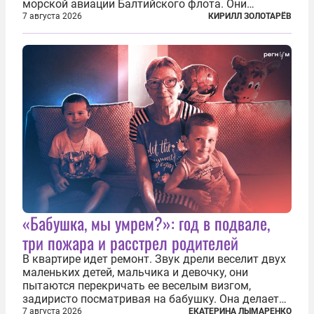
морской авиации Балтийского флота. Они
сбросили бомбы на город, который в тот момент
7 августа 2026
КИРИЛЛ ЗОЛОТАРЁВ
жил в полной уверенности, что война идет где-то
далеко на востоке, Красная...
«Бабушка, мы умрем?»: год в подвале,
три пожара и расстрел родителей
В квартире идет ремонт. Звук дрели веселит двух
маленьких детей, мальчика и девочку, они
пытаются перекричать ее веселым визгом,
задиристо посматривая на бабушку. Она делает
им замечание, но внуки чувствуют, что она
7 августа 2026
ЕКАТЕРИНА ЛЫМАРЕНКО