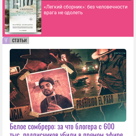
«Легкий сборник»: без человечности
врага не одолеть
статьи
Белое сомбреро: за что блогера с 600
тыс. подписчиков убили в прямом эфире