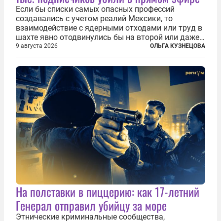
Если бы списки самых опасных профессий
создавались с учетом реалий Мексики, то
взаимодействие с ядерными отходами или труд в
шахте явно отодвинулись бы на второй или даже
третий план. А вот блогерам, журналистам и
9 августа 2026
ОЛЬГА КУЗНЕЦОВА
музыкантам пришлось бы выйти вперед. В
Кульякане, столице штата Синалоа, прямо во...
На полставки в пиццерию: как 17-летний
Генерал отправил убийцу за море
Этнические криминальные сообщества,