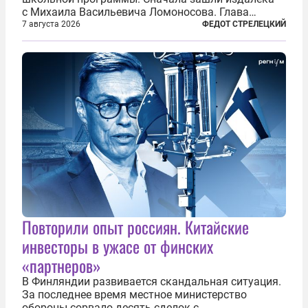
с Михаила Васильевича Ломоносова. Глава
правительства Литвы Миндаугас Синкявичюс
7 августа 2026
ФЕДОТ СТРЕЛЕЦКИЙ
предложил исключить его тексты из программ
общего образования. Мотивировал он это тем,
что...
Повторили опыт россиян. Китайские
инвесторы в ужасе от финских
«партнеров»
В Финляндии развивается скандальная ситуация.
За последнее время местное министерство
обороны сорвало десять сделок с