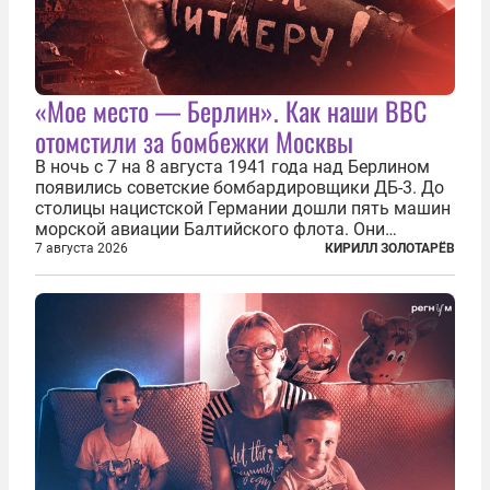
«Мое место — Берлин». Как наши ВВС
отомстили за бомбежки Москвы
В ночь с 7 на 8 августа 1941 года над Берлином
появились советские бомбардировщики ДБ-3. До
столицы нацистской Германии дошли пять машин
морской авиации Балтийского флота. Они
сбросили бомбы на город, который в тот момент
7 августа 2026
КИРИЛЛ ЗОЛОТАРЁВ
жил в полной уверенности, что война идет где-то
далеко на востоке, Красная...