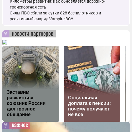
Километры развития: как обновляется дорожно-
транспортная сеть
Силы ПВО сбили за сутки 828 беспилотников и
реактивный снаряд Vampire ВСУ
новости партнеров
Заставим
раскаяться:
Социальная
союзник России
доплата к пенсии:
дал грозное
почему получают
з
обещание
не все
важное