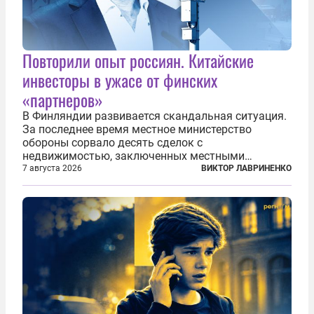
Повторили опыт россиян. Китайские
инвесторы в ужасе от финских
«партнеров»
В Финляндии развивается скандальная ситуация.
За последнее время местное министерство
обороны сорвало десять сделок с
недвижимостью, заключенных местными
фирмами с китайским капиталом. Чиновники
7 августа 2026
ВИКТОР ЛАВРИНЕНКО
заявили, что они могли заключаться с целью
создания в Финляндии шпионской сети, чтобы
следить за...