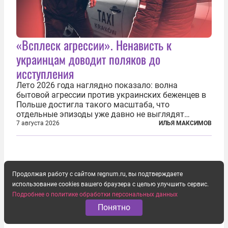
«Всплеск агрессии». Ненависть к
украинцам доводит поляков до
исступления
Лето 2026 года наглядно показало: волна
бытовой агрессии против украинских беженцев в
Польше достигла такого масштаба, что
отдельные эпизоды уже давно не выглядят
случайными. Поляки, судя по происходящему,
7 августа 2026
ИЛЬЯ МАКСИМОВ
буквально теряют рассудок от ненависти к
украинским беженцам, и каждый новый случай
по-своему...
Продолжая работу с сайтом regnum.ru, вы подтверждаете
использование cookies вашего браузера с целью улучшить сервис.
Подробнее о политике обработки персональных данных
Понятно