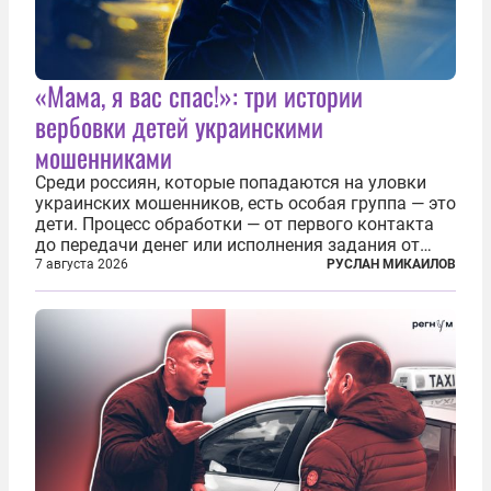
«Мама, я вас спас!»: три истории
вербовки детей украинскими
мошенниками
Среди россиян, которые попадаются на уловки
украинских мошенников, есть особая группа — это
дети. Процесс обработки — от первого контакта
до передачи денег или исполнения задания от
кураторов может занять от двух часов до
7 августа 2026
РУСЛАН МИКАИЛОВ
нескольких месяцев. Детей превращают в
послушных исполнителей, которые...