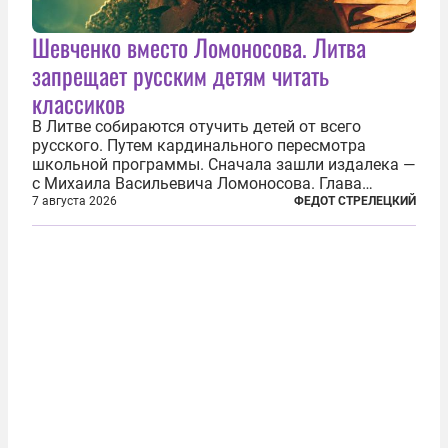
Шевченко вместо Ломоносова. Литва
запрещает русским детям читать
классиков
В Литве собираются отучить детей от всего
русского. Путем кардинального пересмотра
школьной программы. Сначала зашли издалека —
с Михаила Васильевича Ломоносова. Глава
правительства Литвы Миндаугас Синкявичюс
7 августа 2026
ФЕДОТ СТРЕЛЕЦКИЙ
предложил исключить его тексты из программ
общего образования. Мотивировал он это тем,
что...