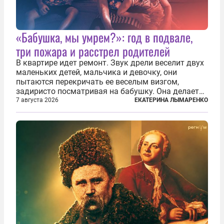
«Бабушка, мы умрем?»: год в подвале,
три пожара и расстрел родителей
В квартире идет ремонт. Звук дрели веселит двух
маленьких детей, мальчика и девочку, они
пытаются перекричать ее веселым визгом,
задиристо посматривая на бабушку. Она делает
им замечание, но внуки чувствуют, что она
7 августа 2026
ЕКАТЕРИНА ЛЫМАРЕНКО
сердится невсерьез. И это правда: дрель, конечно,
сверлит противно, но всё...