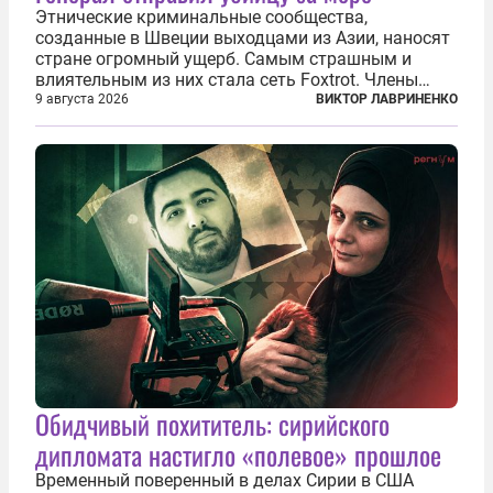
Этнические криминальные сообщества,
созданные в Швеции выходцами из Азии, наносят
стране огромный ущерб. Самым страшным и
влиятельным из них стала сеть Foxtrot. Члены
этой сети не только убивают и грабят шведов,
9 августа 2026
ВИКТОР ЛАВРИНЕНКО
подсаживают их на наркотики, но и совершают
нечто еще даже более страшное — массово...
Обидчивый похититель: сирийского
дипломата настигло «полевое» прошлое
Временный поверенный в делах Сирии в США