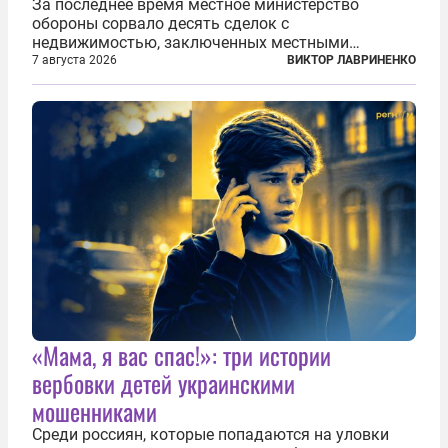
За последнее время местное министерство
обороны сорвало десять сделок с
недвижимостью, заключенных местными
фирмами с китайским капиталом. Чиновники
7 августа 2026
ВИКТОР ЛАВРИНЕНКО
заявили, что они могли заключаться с целью
создания в Финляндии шпионской сети, чтобы
следить за...
«Мама, я вас спас!»: три истории
вербовки детей украинскими
мошенниками
Среди россиян, которые попадаются на уловки