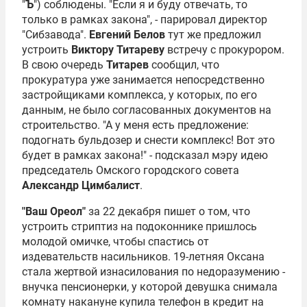
"
Ъ
") соблюдены. "Если я и буду отвечать, то
только в рамках закона", - парировал директор
"Сибзавода".
Евгений Белов
тут же предложил
устроить
Виктору Титареву
встречу с прокурором.
В свою очередь
Титарев
сообщил, что
прокуратура уже занимается непосредственно
застройщиками комплекса, у которых, по его
данным, не было согласованных документов на
строительство. "А у меня есть предложение:
подогнать бульдозер и снести комплекс! Вот это
будет в рамках закона!" - подсказал мэру идею
председатель Омского городского совета
Александр Цимбалист
.
"Ваш Ореол"
за 22 декабря пишет о том, что
устроить стриптиз на подоконнике пришлось
молодой омичке, чтобы спастись от
издевательств насильников. 19-летняя Оксана
стала жертвой изнасилования по недоразумению -
внучка пенсионерки, у которой девушка снимала
комнату накануне купила телефон в кредит на