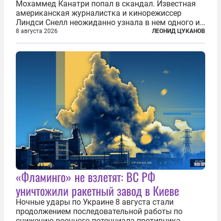
Мохаммед Канатри попал в скандал. Известная
американская журналистка и кинорежиссер
Линдси Снелл неожиданно узнала в нем одного из
бандитов, похитивших ее в сирийском Алеппо в
8 августа 2026
ЛЕОНИД ЦУКАНОВ
2016 году. Журналистка убеждена, что Канатри, в
то время известный под подпольным...
«Фламинго» не взлетят: ВС РФ
уничтожили ракетный завод в Киеве
Ночные удары по Украине 8 августа стали
продолжением последовательной работы по
снижению военного потенциала противника.