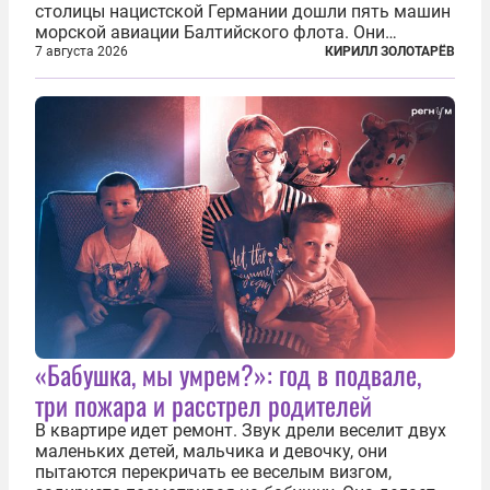
столицы нацистской Германии дошли пять машин
морской авиации Балтийского флота. Они
сбросили бомбы на город, который в тот момент
7 августа 2026
КИРИЛЛ ЗОЛОТАРЁВ
жил в полной уверенности, что война идет где-то
далеко на востоке, Красная...
«Бабушка, мы умрем?»: год в подвале,
три пожара и расстрел родителей
В квартире идет ремонт. Звук дрели веселит двух
маленьких детей, мальчика и девочку, они
пытаются перекричать ее веселым визгом,