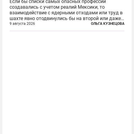
Если бы списки самых опасных профессий
создавались с учетом реалий Мексики, то
взаимодействие с ядерными отходами или труд в
шахте явно отодвинулись бы на второй или даже
третий план. А вот блогерам, журналистам и
9 августа 2026
ОЛЬГА КУЗНЕЦОВА
музыкантам пришлось бы выйти вперед. В
Кульякане, столице штата Синалоа, прямо во...