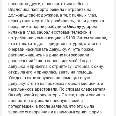
паспорт подруги, а рассчитаться забыла.
Владелица паспорта решила натравить на
должницу своих дружков, а те, с пьяных глаз,
перепутали жертв. Не разбираясь, та ли девушка
перед ними, парни разбудили
Оксану
ударом
кулака в глаз, забрали сотовый телефон и
потребовали компенсацию в $100. Затем заявили,
что отплатить долг придется натурой, стали по
очереди насиловать девушку. А чуть позже,
расположившись на диване потребовали
развлечений "как в порнофильмах". Тогда
девушка и прибегла к стриптизу - отошла к окну,
открыла его и принялась звать на помощь.
Увидев в окне зовущую на помощь голую
девушку, кто-то из прохожих вызвал милицию, и
насильников арестовали. По словам следователя
Октябрьской прокуратуры Омска, парни сначала
полностью отрицали половую связь с
потерпевшей, а после заявили, что это была
заранее оговоренная и взаимовыгодная форма