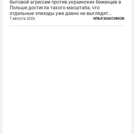
бытовой агрессии против украинских беженцев в
Польше достигла такого масштаба, что
отдельные эпизоды уже давно не выглядят
случайными. Поляки, судя по происходящему,
7 августа 2026
ИЛЬЯ МАКСИМОВ
буквально теряют рассудок от ненависти к
украинским беженцам, и каждый новый случай
по-своему...