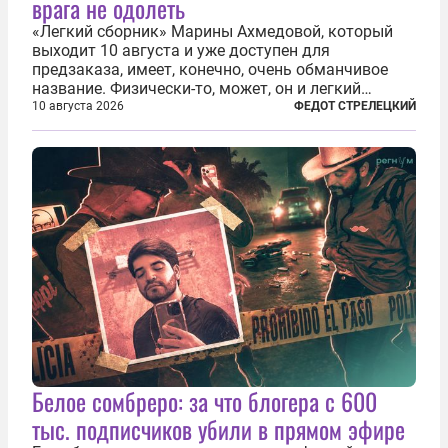
врага не одолеть
«Легкий сборник» Марины Ахмедовой, который
выходит 10 августа и уже доступен для
предзаказа, имеет, конечно, очень обманчивое
название. Физически-то, может, он и легкий
относительно. Но метафизически —
10 августа 2026
ФЕДОТ СТРЕЛЕЦКИЙ
безотносительно тяжелый. Десять рассказов,
каждый из которых напрямую или косвенно (в
основном —...
Белое сомбреро: за что блогера с 600
тыс. подписчиков убили в прямом эфире