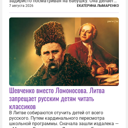
задиристо посматривая на бабушку. Она делает
им замечание, но внуки чувствуют, что она
7 августа 2026
ЕКАТЕРИНА ЛЫМАРЕНКО
сердится невсерьез. И это правда: дрель, конечно,
сверлит противно, но всё...
Шевченко вместо Ломоносова. Литва
запрещает русским детям читать
классиков
В Литве собираются отучить детей от всего
русского. Путем кардинального пересмотра
школьной программы. Сначала зашли издалека —