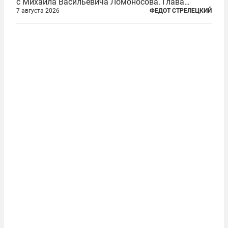
с Михаила Васильевича Ломоносова. Глава
правительства Литвы Миндаугас Синкявичюс
7 августа 2026
ФЕДОТ СТРЕЛЕЦКИЙ
предложил исключить его тексты из программ
общего образования. Мотивировал он это тем,
что...