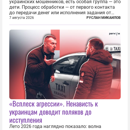
украинских мошенников, есть особая группа — это
дети. Процесс обработки — от первого контакта
до передачи денег или исполнения задания от
кураторов может занять от двух часов до
7 августа 2026
РУСЛАН МИКАИЛОВ
нескольких месяцев. Детей превращают в
послушных исполнителей, которые...
«Всплеск агрессии». Ненависть к
украинцам доводит поляков до
исступления
Лето 2026 года наглядно показало: волна