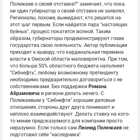
Полежаев о своей отставке?" замечает, что пока
ни один губернатор о своей отставке не заявлял.
Регионалы, похоже, выжидают, кто решится на
этот шаг первым. Если найдется пара "настоящих
буйных", процесс покатится волной. Таким
образом, губернаторы продемонстрируют главе
государства свою лояльность. Автор публикации
приходит к выводу, что кардинальная перемена
власти в Омской области маловероятна. При том,
что больше 50% областного бюджета наполняет
"Сибнефть", любому возможному претенденту
необходимо предварительно договориться с ее
собственниками. Без поддержки
Романа
Абрамовича
в регионе делать нечего. С
Полежаевым у "Сибнефти" хорошие деловые
отношения, стороны друг друга понимают и
неплохо взаимодействуют. Делать ставку на кого-
то менее предсказуемого для компании просто
неразумно. Если только сам
Леонид Полежаев
не
подготовил себе "наследника".