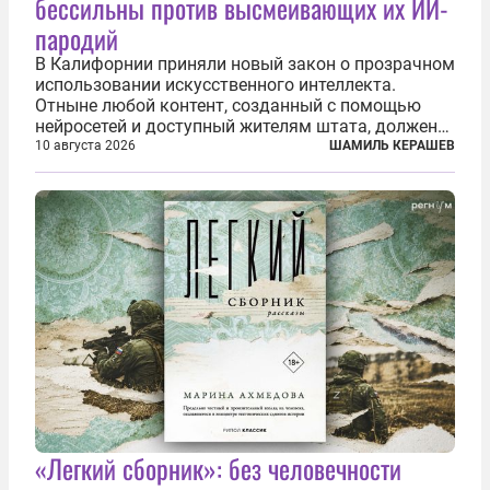
бессильны против высмеивающих их ИИ-
пародий
В Калифорнии приняли новый закон о прозрачном
использовании искусственного интеллекта.
Отныне любой контент, созданный с помощью
нейросетей и доступный жителям штата, должен
получать обязательную цифровую маркировку.
10 августа 2026
ШАМИЛЬ КЕРАШЕВ
Речь идёт не просто о логотипе Sora или
Midjourney где-нибудь в углу, а о жёстком...
«Легкий сборник»: без человечности