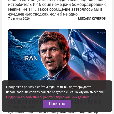
истребитель И-16 сбил немецкий бомбардировщик
Heinkel He 111. Такое сообщение затерялось бы в
ежедневных сводках, если б не одно
обстоятельство. Это был один из первых в
7 августа 2026
МИХАИЛ КУЧЕРОВ
истории отечественной авиации ночных таранов.
У пилота — младшего лейтенанта...
Продолжая работу с сайтом regnum.ru, вы подтверждаете
«Америка прежде всего»: Такер Карлсон
использование cookies вашего браузера с целью улучшить сервис.
Подробнее о политике обработки персональных данных
объявил войну агентам Израиля и Киева
Понятно
Такер Карлсон создает движение за
суверенизацию США. Американский подкастер