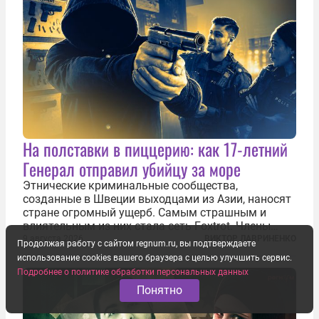
На полставки в пиццерию: как 17-летний
Генерал отправил убийцу за море
Этнические криминальные сообщества,
созданные в Швеции выходцами из Азии, наносят
стране огромный ущерб. Самым страшным и
влиятельным из них стала сеть Foxtrot. Члены
этой сети не только убивают и грабят шведов,
9 августа 2026
ВИКТОР ЛАВРИНЕНКО
Продолжая работу с сайтом regnum.ru, вы подтверждаете
подсаживают их на наркотики, но и совершают
использование cookies вашего браузера с целью улучшить сервис.
нечто еще даже более страшное — массово...
Подробнее о политике обработки персональных данных
Понятно