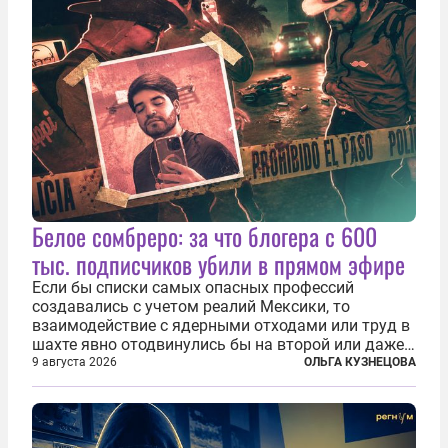
Белое сомбреро: за что блогера с 600
тыс. подписчиков убили в прямом эфире
Если бы списки самых опасных профессий
создавались с учетом реалий Мексики, то
взаимодействие с ядерными отходами или труд в
шахте явно отодвинулись бы на второй или даже
третий план. А вот блогерам, журналистам и
9 августа 2026
ОЛЬГА КУЗНЕЦОВА
музыкантам пришлось бы выйти вперед. В
Кульякане, столице штата Синалоа, прямо во...