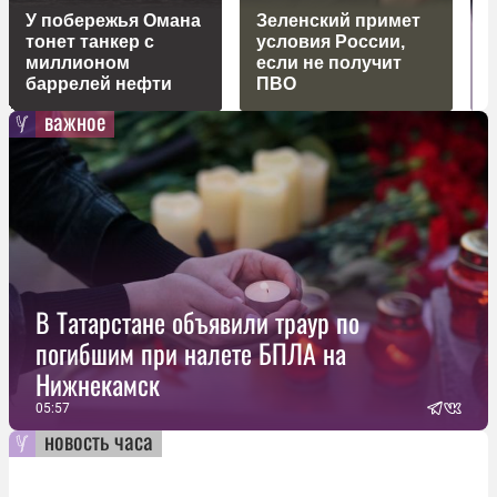
У побережья Омана
Зеленский примет
тонет танкер с
условия России,
Т
миллионом
если не получит
с
баррелей нефти
ПВО
важное
В Татарстане объявили траур по
погибшим при налете БПЛА на
Нижнекамск
05:57
новость часа