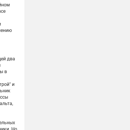
ийном
все
и
шению
щей два
ы
ы в
трой" и
льник
ассы
альта,
тельных
ники. Но