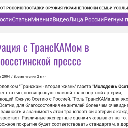
ЮТ РОССИЮ
ПОСТАВКИ ОРУЖИЯ УКРАИНЕ
ПОИСКИ СЕМЬИ УСОЛЬ
ости
Статьи
Мнения
Видео
Лица России
Регнум 
уация с ТрансКАМом в
оосетинской прессе
я 2004
/
Время чтения 2 мин
оловком "Транскам - вторая жизнь" газета "
Молодежь Осе
ет статью, посвященную главной транспортной артерии,
ающей Южную Осетию с Россией. "Роль ТрансКАМа для эк
сетии, для благосостояния ее жителей более чем очевидна
важность и значимость этой транспортной артерии с каж
зрастает. Различные экспертные оценки указывают на то,
рожное покрытие будет соответствовать стандартам, а д