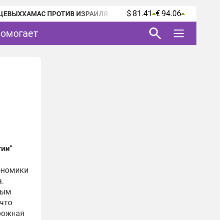
$ 81.41
€ 94.06
ЦЕВЫХ
ХАМАС ПРОТИВ ИЗРАИЛЯ
помогает
тии
"
ономики
.
дым
 что
орожная