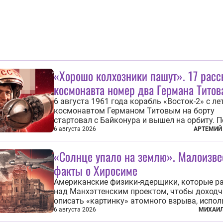
«Хорошо колхозники пашут». 17 расс
космонавта номер два Германа Титов
6 августа 1961 года корабль «Восток-2» с ле
космонавтом Германом Титовым на борту
стартовал с Байконура и вышел на орбиту. П
продолжался чуть более суток. А 9 августа 
6 августа 2026
АРТЕМИЙ
человек в космосе получил звезду Героя Со
Союза и орден Ленина. Миссия Титова зача
«Солнце упало на землю». Малоизв
находится несколько...
факты о Хиросиме
Американские физики-ядерщики, которые р
над Манхэттенским проектом, чтобы доход
описать «картинку» атомного взрыва, испо
образ из «Махабхараты»: «Ярче тысячи солн
6 августа 2026
МИХАИЛ
пылало это пламя». Не все жители японских