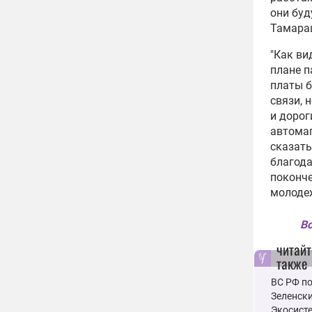
они буд
Тамараш
"Как ви
плане п
платы 
связи, 
и дорог
автомаг
сказать
благод
поконче
молоде
Вс
читайт
также
ВС РФ п
Зеленски
Экосисте