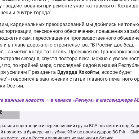
ут задействованы при ремонте участка трассы от Кехви до
ени и внутри города".
дим, кардинальных преобразований мы добились не тольк
аспортизации, пенсионного обеспечения, повышения зараб
бюджетникам, переоснащения производственного объедин
но и в плане дорожного строительства. "В России две беды 
и", - заметил когда-то Гоголь. Проезжая по Транскавказско
истрали сегодня, спустя полтора века, можно с увереннос
, что, по крайней мере, с последней бедой в нашей Республи
аря усилиям Президента
Эдуарда Кокойты
, вскоре будет
но",- говорится в заключении статьи главного печатного о
жи Осетии.
е важные новости — в канале «Регнум» в мессенджере 
е
оразили подстанцию и перевозивший грузы ВСУ локомотив под Ха
й прячется в бункере на глубине 93 м во время ударов ВС РФ — СМ
ма роста: как в России развивают новые идеи и бизнес