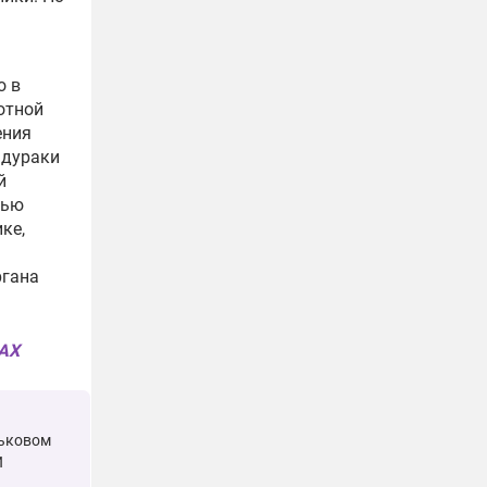
о в
отной
ения
- дураки
й
тью
ке,
ргана
MAX
рьковом
И