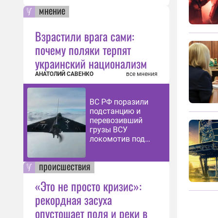
мнение
Взрастили врага сами:
почему поляки терпят
украинский национализм
АНАТОЛИЙ САВЕНКО
все мнения
ВС РФ поразили
подстанцию и
перевозивший
грузы ВСУ
локомотив под
Харьковом
происшествия
«Это не просто кризис»:
рекордная засуха
опустошает поля и реки в