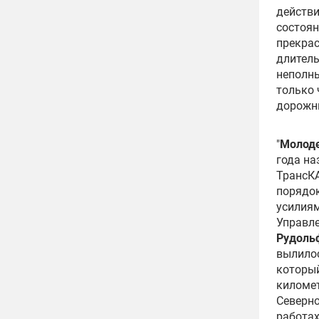
действи
состоян
прекрас
длитель
неполн
только 
дорожн
"
Молод
года на
ТрансКА
порядок
усилиям
Управле
Рудоль
вылилос
который
километ
Северно
работах