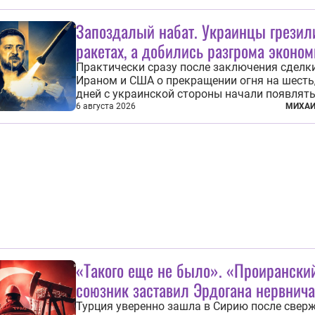
фундаментальный раскол внутри Евросоюза
продемонстрировав, что десятилетиями
Запоздалый набат. Украинцы грезил
выстраивавшаяся миграционная политика 
ракетах, а добились разгрома эконо
зашла в...
Практически сразу после заключения сделк
Ираном и США о прекращении огня на шесть
дней с украинской стороны начали появлят
сначала обнадеживающие, а после и вовсе
6 августа 2026
МИХАИ
бравурные заявления про некий «перелом» в
Вероятно, в сознании первых лиц киевского
и стоящих за ними...
«Такого еще не было». «Проирански
союзник заставил Эрдогана нервнича
Турция уверенно зашла в Сирию после свер