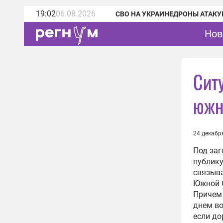
19:02
06.08.2026
СВО НА УКРАИНЕ
ДРОНЫ АТАКУ
Нов
Сит
южн
24 декабр
Под заг
публику
связыв
Южной О
Причем 
днем во
если до