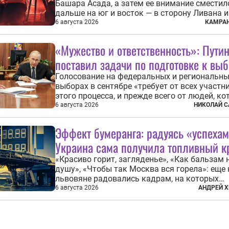
Башара Асада, а затем ее внимание сместил
дальше на юг и восток — в сторону Ливана и
Недавний визит премьеров этих стран в Анка
6 августа 2026
КАМРАН
договоры об участии турецкой компании TP
разработке нефти иракского Киркука и «До
«Мужество и ответственность»: Пути
развития» подтверждают...
поставил задачи по подготовке к вы
Голосование на федеральных и региональн
выборах в сентябре «требует от всех участн
этого процесса, и прежде всего от людей, к
организуют эти выборы, мужества и ответст
6 августа 2026
НИКОЛАЙ С
отношения к формированию власти», — под
президент Владимир Путин на состоявшейся
Эффект бумеранга: радуясь «успехам
августа в Кремле...
Украина сама получила топливный к
«Красиво горит, загляденье», «Как бальзам 
душу», «Чтобы так Москва вся горела»: еще
львовяне радовались кадрам, на которых
украинские БПЛА атаковали
6 августа 2026
АНДРЕЙ Х
нефтеперерабатывающие предприятия Росси
скором времени оказалось, что в «эту игру
играть вдвоем» — российские дроны только з