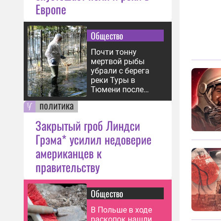
Европе
Общество
Почти тонну
мертвой рыбы
убрали с берега
реки Туры в
Тюмени после
паводка
политика
Закрытый гроб Линдси
Грэма* усилил недоверие
американцев к
правительству
Общество
В Польше в ходе
раскопок нашли