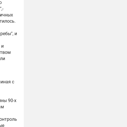
о
,-
личных
тилось.
ребы", и
, и
ством
ыли
чиная с
ны 90-х
ам
контроль
ые