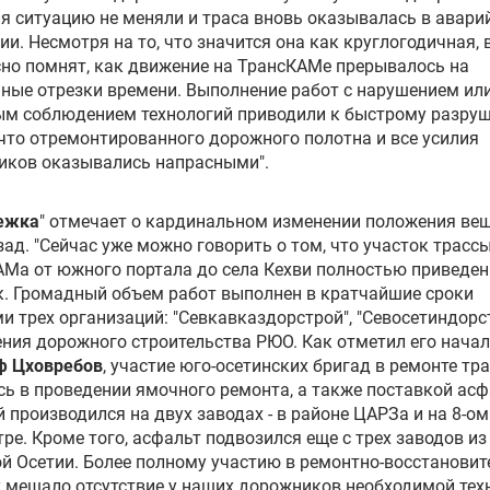
я ситуацию не меняли и траса вновь оказывалась в авар
ии. Несмотря на то, что значится она как круглогодичная, 
но помнят, как движение на ТрансКАМе прерывалось на
ные отрезки времени. Выполнение работ с нарушением ил
ым соблюдением технологий приводили к быстрому разру
что отремонтированного дорожного полотна и все усилия
иков оказывались напрасными".
ежка
" отмечает о кардинальном изменении положения ве
зад. "Сейчас уже можно говорить о том, что участок трасс
Ма от южного портала до села Кехви полностью приведен
. Громадный объем работ выполнен в кратчайшие сроки
и трех организаций: "Севкавказдорстрой", "Севосетиндорс
ния дорожного строительства РЮО. Как отметил его нача
ф Цховребов
, участие юго-осетинских бригад в ремонте тр
ь в проведении ямочного ремонта, а также поставкой асф
 производился на двух заводах - в районе ЦАРЗа и на 8-ом
ре. Кроме того, асфальт подвозился еще с трех заводов из
й Осетии. Более полному участию в ремонтно-восстанови
 мешало отсутствие у наших дорожников необходимой тех