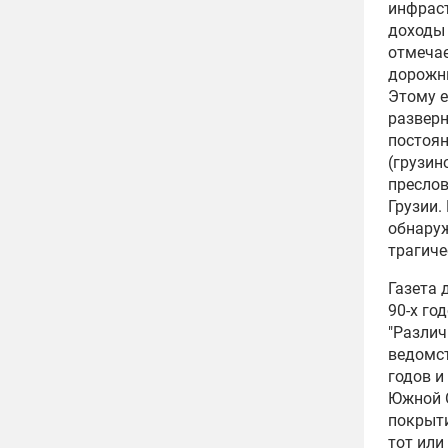
инфраст
доходы 
отмечае
дорожны
Этому е
разверн
постоян
(грузин
преслов
Грузии.
обнаруж
трагиче
Газета 
90-х го
"Различ
ведомст
годов и
Южной 
покрыти
тот или