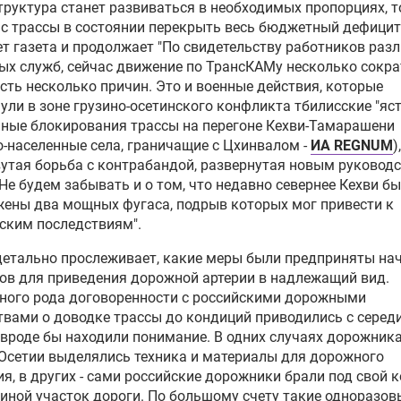
руктура станет развиваться в необходимых пропорциях, т
с трассы в состоянии перекрыть весь бюджетный дефицит"
т газета и продолжает "По свидетельству работников раз
х служб, сейчас движение по ТрансКАМу несколько сокра
сть несколько причин. Это и военные действия, которые
ули в зоне грузино-осетинского конфликта тбилисские "яст
ные блокирования трассы на перегоне Кехви-Тамарашени
о-населенные села, граничащие с Цхинвалом -
ИА REGNUM
)
утая борьба с контрабандой, развернутая новым руковод
 Не будем забывать и о том, что недавно севернее Кехви б
ены два мощных фугаса, подрыв которых мог привести к
ским последствиям".
детально прослеживает, какие меры были предприняты на
дов для приведения дорожной артерии в надлежащий вид.
ного рода договоренности с российскими дорожными
вами о доводке трассы до кондиций приводились с середи
 вроде бы находили понимание. В одних случаях дорожник
Осетии выделялись техника и материалы для дорожного
я, в других - сами российские дорожники брали под свой 
 иной участок дороги. По большому счету такие одноразов