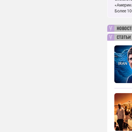
«Америка
Более 10
новост
статьи