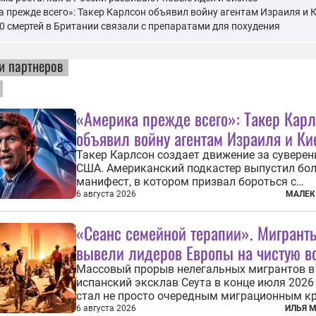
 прежде всего»: Такер Карлсон объявил войну агентам Израиля и 
0 смертей в Британии связали с препаратами для похудения
и партнеров
«Америка прежде всего»: Такер Кар
объявил войну агентам Израиля и Ки
Такер Карлсон создает движение за сувере
США. Американский подкастер выпустил бо
манифест, в котором призвал бороться с
иностранным влиянием в Штатах, в первую 
6 августа 2026
МАЛЕК
имея в виду Израиль. А также прекратить
заморские войны, выплатить репарации Ира
«Сеанс семейной терапии». Мигрант
остановить прием мигрантов...
вывели лидеров Европы на чистую в
Массовый прорыв нелегальных мигрантов в
испанский эксклав Сеута в конце июля 2026
стал не просто очередным миграционным к
на южных рубежах Европы. Он обнажил
6 августа 2026
ИЛЬЯ 