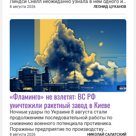
Линдси Снелл неожиданно узнала в нем одного из
бандитов, похитивших ее в сирийском Алеппо в
8 августа 2026
ЛЕОНИД ЦУКАНОВ
2016 году. Журналистка убеждена, что Канатри, в
то время известный под подпольным...
«Фламинго» не взлетят: ВС РФ
уничтожили ракетный завод в Киеве
Ночные удары по Украине 8 августа стали
продолжением последовательной работы по
снижению военного потенциала противника.
Поражены предприятие по производству
крылатых ракет, крупный склад топлива и два
8 августа 2026
НИКОЛАЙ САЛАТСКИЙ