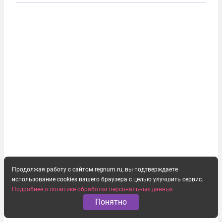
заявили, что они могли заключаться с целью
создания в Финляндии шпионской сети, чтобы
следить за...
Продолжая работу с сайтом regnum.ru, вы подтверждаете
использование cookies вашего браузера с целью улучшить сервис.
Подробнее о политике обработки персональных данных
Понятно