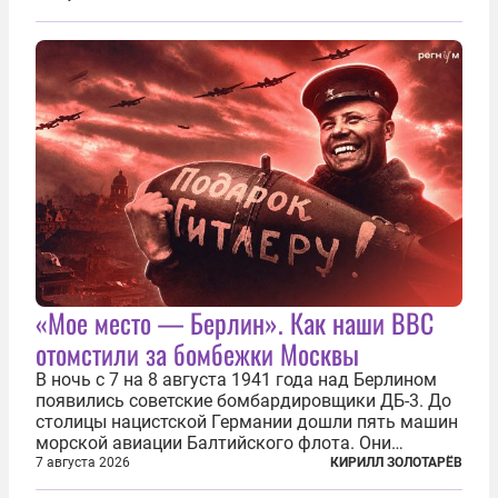
сухогруза с военными грузами. Дополнительно
нанесены удары по объектам в ряде городов. В
Киеве...
«Мое место — Берлин». Как наши ВВС
отомстили за бомбежки Москвы
В ночь с 7 на 8 августа 1941 года над Берлином
появились советские бомбардировщики ДБ-3. До
столицы нацистской Германии дошли пять машин
морской авиации Балтийского флота. Они
сбросили бомбы на город, который в тот момент
7 августа 2026
КИРИЛЛ ЗОЛОТАРЁВ
жил в полной уверенности, что война идет где-то