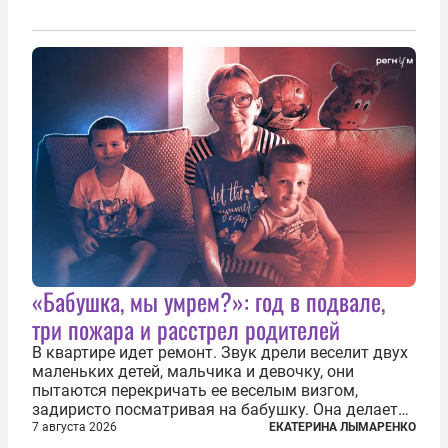
«Бабушка, мы умрем?»: год в подвале,
три пожара и расстрел родителей
В квартире идет ремонт. Звук дрели веселит двух
маленьких детей, мальчика и девочку, они
пытаются перекричать ее веселым визгом,
задиристо посматривая на бабушку. Она делает
им замечание, но внуки чувствуют, что она
7 августа 2026
ЕКАТЕРИНА ЛЫМАРЕНКО
сердится невсерьез. И это правда: дрель, конечно,