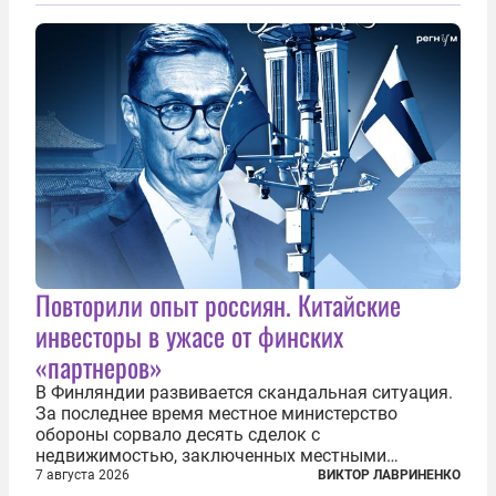
предложил исключить его тексты из программ
общего образования. Мотивировал он это тем,
что...
Повторили опыт россиян. Китайские
инвесторы в ужасе от финских
«партнеров»
В Финляндии развивается скандальная ситуация.
За последнее время местное министерство
обороны сорвало десять сделок с
недвижимостью, заключенных местными
фирмами с китайским капиталом. Чиновники
7 августа 2026
ВИКТОР ЛАВРИНЕНКО