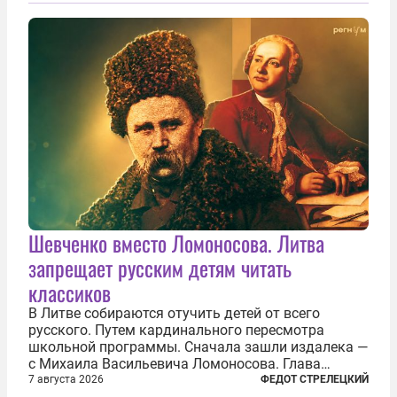
сверлит противно, но всё...
Шевченко вместо Ломоносова. Литва
запрещает русским детям читать
классиков
В Литве собираются отучить детей от всего
русского. Путем кардинального пересмотра
школьной программы. Сначала зашли издалека —
с Михаила Васильевича Ломоносова. Глава
правительства Литвы Миндаугас Синкявичюс
7 августа 2026
ФЕДОТ СТРЕЛЕЦКИЙ