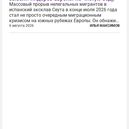
Массовый прорыв нелегальных мигрантов в
испанский эксклав Сеута в конце июля 2026 года
стал не просто очередным миграционным
кризисом на южных рубежах Европы. Он обнажил
фундаментальный раскол внутри Евросоюза,
6 августа 2026
ИЛЬЯ МАКСИМОВ
продемонстрировав, что десятилетиями
выстраивавшаяся миграционная политика ЕС
зашла в...