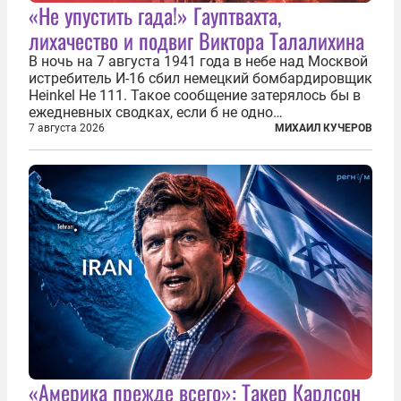
«Не упустить гада!» Гауптвахта,
лихачество и подвиг Виктора Талалихина
В ночь на 7 августа 1941 года в небе над Москвой
истребитель И-16 сбил немецкий бомбардировщик
Heinkel He 111. Такое сообщение затерялось бы в
ежедневных сводках, если б не одно
обстоятельство. Это был один из первых в
7 августа 2026
МИХАИЛ КУЧЕРОВ
истории отечественной авиации ночных таранов.
У пилота — младшего лейтенанта...
«Америка прежде всего»: Такер Карлсон