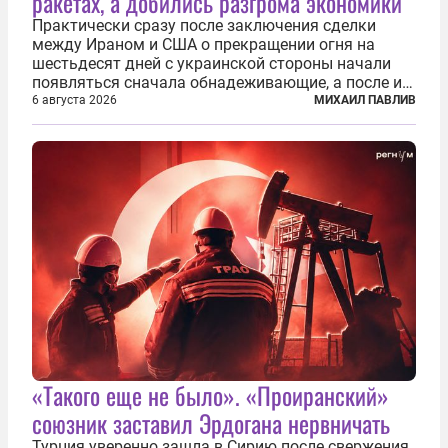
ракетах, а добились разгрома экономики
Практически сразу после заключения сделки
между Ираном и США о прекращении огня на
шестьдесят дней с украинской стороны начали
появляться сначала обнадеживающие, а после и
вовсе бравурные заявления про некий «перелом»
6 августа 2026
МИХАИЛ ПАВЛИВ
в войне. Вероятно, в сознании первых лиц
киевского режима и стоящих за ними...
«Такого еще не было». «Проиранский»
союзник заставил Эрдогана нервничать
Турция уверенно зашла в Сирию после свержения