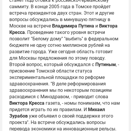
станет подготовка к российско-германскому
саммиту. В конце 2005 года в Томске пройдет
встреча президентов двух стран. Этот и другие
вопросы обсуждались в минувшую пятницу в
Москве на встрече
Владимира Путина
и
Виктора
Кресса
. Проведение такого уровня встречи
позволит "Белому дому" "выбить" в федеральном
бюджете не одну сотню миллионов рублей на
развитие города. Уже сегодня область готовит
для Москвы предложения по этому поводу.
Второй вопрос, который обсуждался с
Путиным
, -
присвоение Томской области статуса
экспериментальной площадки по реформе
здравоохранения. "В деле реформирования
здравоохранения мы по некоторым позициям
расходимся с Минздравом, - приводит слова
Виктора Кресса
газета, - номы понимаем, что нам
придется играть по их правилам. И
Михаил
Зурабов
уже объявил о своей поддержке этого
проекта". На встрече обсуждались вопросы
перевода экономики на инновационные рельсы.