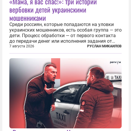
«Мама, я вас спас!»: три истории
вербовки детей украинскими
мошенниками
Среди россиян, которые попадаются на уловки
украинских мошенников, есть особая группа — это
дети. Процесс обработки — от первого контакта
до передачи денег или исполнения задания от
кураторов может занять от двух часов до
7 августа 2026
РУСЛАН МИКАИЛОВ
нескольких месяцев. Детей превращают в
послушных исполнителей, которые...