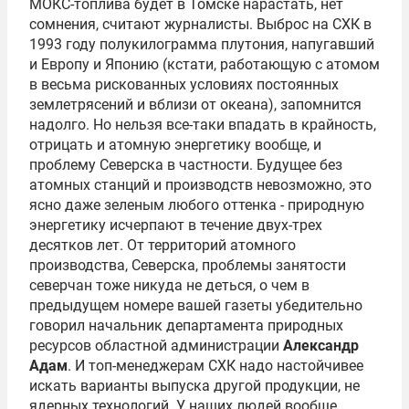
МОКС-топлива будет в Томске нарастать, нет
сомнения, считают журналисты. Выброс на СХК в
1993 году полукилограмма плутония, напугавший
и Европу и Японию (кстати, работающую с атомом
в весьма рискованных условиях постоянных
землетрясений и вблизи от океана), запомнится
надолго. Но нельзя все-таки впадать в крайность,
отрицать и атомную энергетику вообще, и
проблему Северска в частности. Будущее без
атомных станций и производств невозможно, это
ясно даже зеленым любого оттенка - природную
энергетику исчерпают в течение двух-трех
десятков лет. От территорий атомного
производства, Северска, проблемы занятости
северчан тоже никуда не деться, о чем в
предыдущем номере вашей газеты убедительно
говорил начальник департамента природных
ресурсов областной администрации
Александр
Адам
. И топ-менеджерам СХК надо настойчивее
искать варианты выпуска другой продукции, не
ядерных технологий. У наших людей вообще