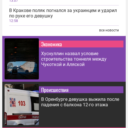
13:07
В Кракове поляк погнался за украинцем и ударил
по руке его девушку
12:58
все новости
Экономика
Хуснуллин назвал условие
строительства тоннеля между
Чукоткой и Аляской
Происшествия
В Оренбурге девушка выжила после
падения с балкона 12-го этажа