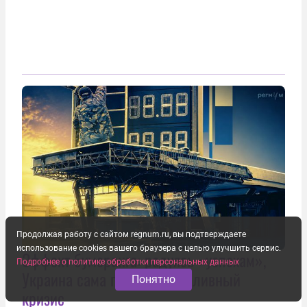
Продолжая работу с сайтом regnum.ru, вы подтверждаете
использование cookies вашего браузера с целью улучшить сервис.
Эффект бумеранга: радуясь «успехам»,
Подробнее о политике обработки персональных данных
Украина сама получила топливный
Понятно
кризис