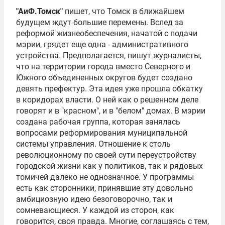
"АиФ.Томск"
пишет, что Томск в ближайшем
будущем ждут большие перемены. Вслед за
реформой жизнеобеспечения, начатой с подачи
мэрии, грядет еще одна - административного
устройства. Предполагается, пишут журналисты,
что на территории города вместо Cеверного и
Южного объединенных округов будет создано
девять префектур. Эта идея уже прошла обкатку
в коридорах власти. О ней как о решенном деле
говорят и в "красном", и в "белом" домах. В мэрии
создана рабочая группа, которая занялась
вопросами реформирования муниципальной
системы управления. Отношение к столь
революционному по своей сути переустройству
городской жизни как у политиков, так и рядовых
томичей далеко не однозначное. У программы
есть как сторонники, принявшие эту довольно
амбициозную идею безоговорочно, так и
сомневающиеся. У каждой из сторон, как
говорится, своя правда. Многие, соглашаясь с тем,