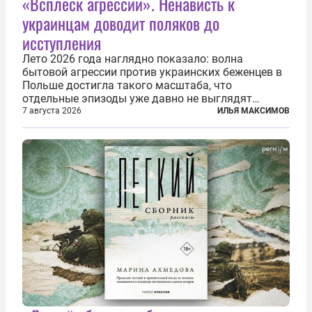
«Всплеск агрессии». Ненависть к
украинцам доводит поляков до
исступления
Лето 2026 года наглядно показало: волна
бытовой агрессии против украинских беженцев в
Польше достигла такого масштаба, что
отдельные эпизоды уже давно не выглядят
случайными. Поляки, судя по происходящему,
7 августа 2026
ИЛЬЯ МАКСИМОВ
буквально теряют рассудок от ненависти к
украинским беженцам, и каждый новый случай
по-своему...