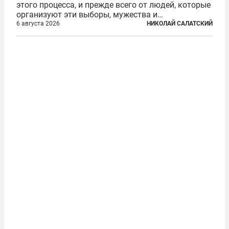
этого процесса, и прежде всего от людей, которые
организуют эти выборы, мужества и
ответственного отношения к формированию
6 августа 2026
НИКОЛАЙ САЛАТСКИЙ
власти», — подчеркнул президент Владимир Путин
на состоявшейся 5 августа в Кремле...