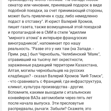
сенатор или чиновник, принявший подарок в виде
подобной поездки, за счет принимающей стороны,
может быть привлечен к суду, либо немедленно
подаст в отставку". И юрист Валерий Хромов,
пишет газета, также возмущенный этой поездкой
и пропагандой ее в СМИ в стиле "идиллии
"мирного атома" в интерьере французских
виноградников", напоминает про нашу
реальность. "Разве это у них там (на Западе. -
Прим. ред.) был Чернобыль, Челябинский "Маяк",
отравивший на тысячу лет окрестности,
зараженные радиацией территории Казахстана,
Алтая, могилы чернобыльцев на русских
кладбищах? - сказал Валерий Хромов "АиФ.Томск",
- что сравнивать с Францией, где инфраструктура,
климат, культура производства - другие.
Вспомните, какими выходили с итальянских
конвейеров ВАЗа автомобили через пять лет
после начала выпуска. Эти пресловутые
распредвалы, рычаги. Забыли? Скажете, это