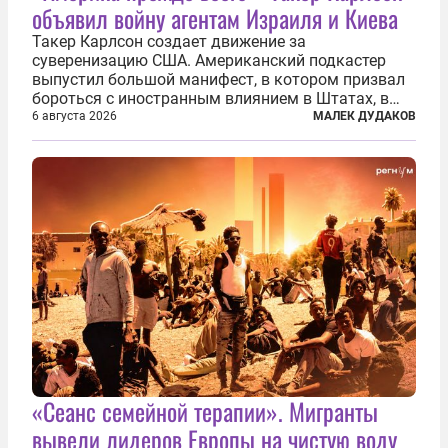
объявил войну агентам Израиля и Киева
Такер Карлсон создает движение за
суверенизацию США. Американский подкастер
выпустил большой манифест, в котором призвал
бороться с иностранным влиянием в Штатах, в
первую очередь имея в виду Израиль. А также
6 августа 2026
МАЛЕК ДУДАКОВ
прекратить заморские войны, выплатить
репарации Ирану, остановить прием мигрантов...
«Сеанс семейной терапии». Мигранты
вывели лидеров Европы на чистую воду