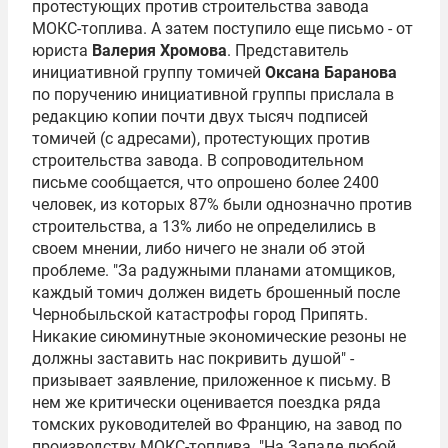
протестующих против строительства завода
МОКС-топлива. А затем поступило еще письмо - от
юриста
Валерия Хромова
. Представитель
инициативной группу томичей
Оксана Баранова
по поручению инициативной группы прислала в
редакцию копии почти двух тысяч подписей
томичей (с адресами), протестующих против
строительства завода. В сопроводительном
письме сообщается, что опрошено более 2400
человек, из которых 87% были однозначно против
строительства, а 13% либо не определились в
своем мнении, либо ничего не знали об этой
проблеме. "За радужными планами атомщиков,
каждый томич должен видеть брошенный после
Чернобыльской катастрофы город Припять.
Никакие сиюминутные экономические резоны не
должны заставить нас покривить душой" -
призывает заявление, приложенное к письму. В
нем же критически оценивается поездка ряда
томских руководителей во Францию, на завод по
производству МОКС-топлива. "На Западе любой