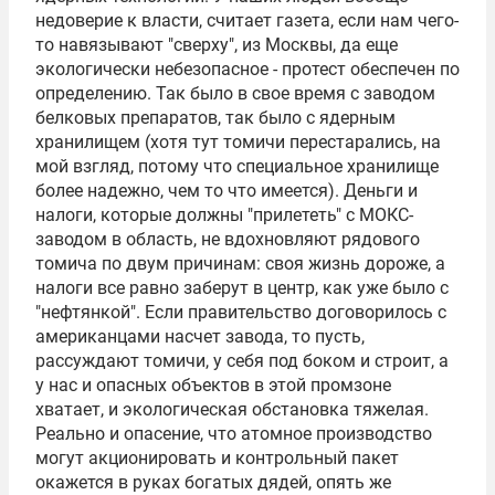
недоверие к власти, считает газета, если нам чего-
то навязывают "сверху", из Москвы, да еще
экологически небезопасное - протест обеспечен по
определению. Так было в свое время с заводом
белковых препаратов, так было с ядерным
хранилищем (хотя тут томичи перестарались, на
мой взгляд, потому что специальное хранилище
более надежно, чем то что имеется). Деньги и
налоги, которые должны "прилететь" с МОКС-
заводом в область, не вдохновляют рядового
томича по двум причинам: своя жизнь дороже, а
налоги все равно заберут в центр, как уже было с
"нефтянкой". Если правительство договорилось с
американцами насчет завода, то пусть,
рассуждают томичи, у себя под боком и строит, а
у нас и опасных объектов в этой промзоне
хватает, и экологическая обстановка тяжелая.
Реально и опасение, что атомное производство
могут акционировать и контрольный пакет
окажется в руках богатых дядей, опять же