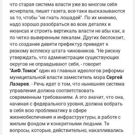
что старая система власти уже во многом себя
исчерпала, пишет газета, все-таки высказываются
за то, чтобы "не гнать лошадей". По их мнению,
надо хорошо разобраться во всех деталях и
нюансах и строить вертикаль власти не абы как, а
по четко выверенным лекалам. Других беспокоит,
что создание девяти префектур приведет к
резкому всплеску штата чиновников. "Не рискну
утверждать, что администрации существующих
округов не оправдывают себя, - говорит
"АиФ.Томск"
один из главных идеологов реформы
муниципальной власти заместитель мэра
Сергей
Лазарев
. - Речь идет о том, что нынешняя система
управления должна соответствовать
современным требованиям. А это значит, что она,
начиная с федерального уровня, должна вобрать
в себя всю проблематику в сфере
жизнеобеспечения и инфраструктуры, в работе с
жилым фондом и конкретными людьми. Те
вопросы, которые, действительно, накапливались