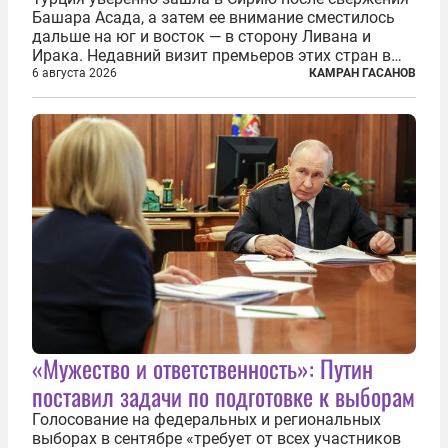
Башара Асада, а затем ее внимание сместилось
дальше на юг и восток — в сторону Ливана и
Ирака. Недавний визит премьеров этих стран в
Анкару, договоры об участии турецкой компании
6 августа 2026
КАМРАН ГАСАНОВ
TPAO в разработке нефти иракского Киркука и
«Дороги развития» подтверждают...
«Мужество и ответственность»: Путин
поставил задачи по подготовке к выборам
Голосование на федеральных и региональных
выборах в сентябре «требует от всех участников