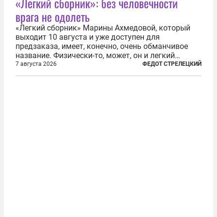
«Легкий сборник»: без человечности
врага не одолеть
«Легкий сборник» Марины Ахмедовой, который
выходит 10 августа и уже доступен для
предзаказа, имеет, конечно, очень обманчивое
название. Физически-то, может, он и легкий
относительно. Но метафизически —
7 августа 2026
ФЕДОТ СТРЕЛЕЦКИЙ
безотносительно тяжелый. Десять рассказов,
каждый из которых напрямую или косвенно (в
основном —...