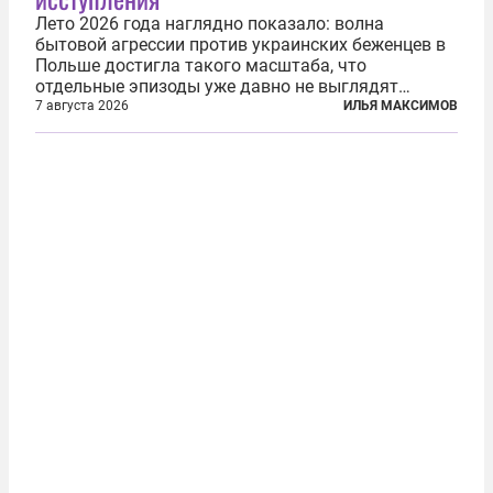
Лето 2026 года наглядно показало: волна
бытовой агрессии против украинских беженцев в
Польше достигла такого масштаба, что
отдельные эпизоды уже давно не выглядят
случайными. Поляки, судя по происходящему,
7 августа 2026
ИЛЬЯ МАКСИМОВ
буквально теряют рассудок от ненависти к
украинским беженцам, и каждый новый случай
по-своему...