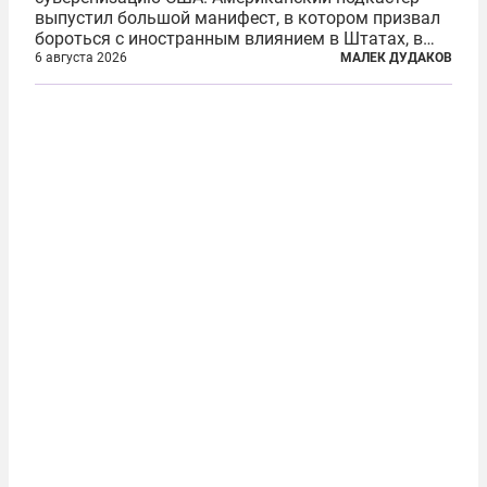
выпустил большой манифест, в котором призвал
бороться с иностранным влиянием в Штатах, в
первую очередь имея в виду Израиль. А также
6 августа 2026
МАЛЕК ДУДАКОВ
прекратить заморские войны, выплатить
репарации Ирану, остановить прием мигрантов...