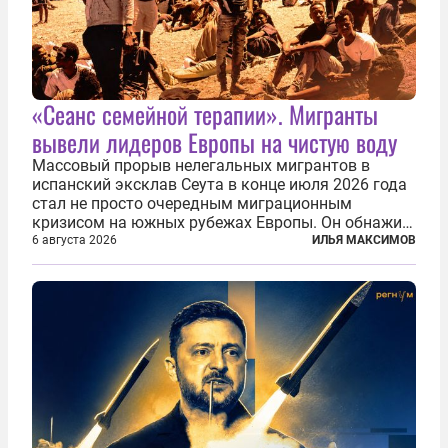
«Сеанс семейной терапии». Мигранты
вывели лидеров Европы на чистую воду
Массовый прорыв нелегальных мигрантов в
испанский эксклав Сеута в конце июля 2026 года
стал не просто очередным миграционным
кризисом на южных рубежах Европы. Он обнажил
фундаментальный раскол внутри Евросоюза,
6 августа 2026
ИЛЬЯ МАКСИМОВ
продемонстрировав, что десятилетиями
выстраивавшаяся миграционная политика ЕС
зашла в...