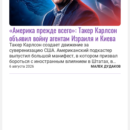
«Америка прежде всего»: Такер Карлсон
объявил войну агентам Израиля и Киева
Такер Карлсон создает движение за
суверенизацию США. Американский подкастер
выпустил большой манифест, в котором призвал
бороться с иностранным влиянием в Штатах, в
первую очередь имея в виду Израиль. А также
6 августа 2026
МАЛЕК ДУДАКОВ
прекратить заморские войны, выплатить
репарации Ирану, остановить прием мигрантов...