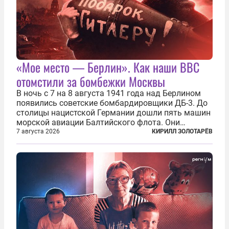
«Мое место — Берлин». Как наши ВВС
отомстили за бомбежки Москвы
В ночь с 7 на 8 августа 1941 года над Берлином
появились советские бомбардировщики ДБ-3. До
столицы нацистской Германии дошли пять машин
морской авиации Балтийского флота. Они
сбросили бомбы на город, который в тот момент
7 августа 2026
КИРИЛЛ ЗОЛОТАРЁВ
жил в полной уверенности, что война идет где-то
далеко на востоке, Красная...