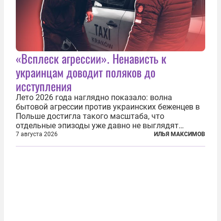
«Всплеск агрессии». Ненависть к
украинцам доводит поляков до
исступления
Лето 2026 года наглядно показало: волна
бытовой агрессии против украинских беженцев в
Польше достигла такого масштаба, что
отдельные эпизоды уже давно не выглядят
случайными. Поляки, судя по происходящему,
7 августа 2026
ИЛЬЯ МАКСИМОВ
буквально теряют рассудок от ненависти к
украинским беженцам, и каждый новый случай
по-своему...