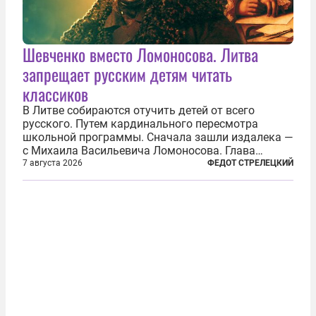
Шевченко вместо Ломоносова. Литва
запрещает русским детям читать
классиков
В Литве собираются отучить детей от всего
русского. Путем кардинального пересмотра
школьной программы. Сначала зашли издалека —
с Михаила Васильевича Ломоносова. Глава
правительства Литвы Миндаугас Синкявичюс
7 августа 2026
ФЕДОТ СТРЕЛЕЦКИЙ
предложил исключить его тексты из программ
общего образования. Мотивировал он это тем,
что...