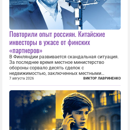
Повторили опыт россиян. Китайские
инвесторы в ужасе от финских
«партнеров»
В Финляндии развивается скандальная ситуация.
За последнее время местное министерство
обороны сорвало десять сделок с
недвижимостью, заключенных местными
фирмами с китайским капиталом. Чиновники
7 августа 2026
ВИКТОР ЛАВРИНЕНКО
заявили, что они могли заключаться с целью
создания в Финляндии шпионской сети, чтобы
следить за...