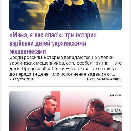
«Мама, я вас спас!»: три истории
вербовки детей украинскими
мошенниками
Среди россиян, которые попадаются на уловки
украинских мошенников, есть особая группа — это
дети. Процесс обработки — от первого контакта
до передачи денег или исполнения задания от
кураторов может занять от двух часов до
7 августа 2026
РУСЛАН МИКАИЛОВ
нескольких месяцев. Детей превращают в
послушных исполнителей, которые...