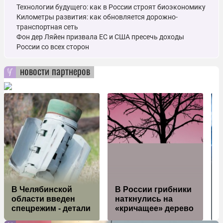
Технологии будущего: как в России строят биоэкономику
Километры развития: как обновляется дорожно-
транспортная сеть
Фон дер Ляйен призвала ЕС и США пресечь доходы
России со всех сторон
новости партнеров
О
В Челябинской
В России грибники
области введен
наткнулись на
с
спецрежим - детали
«кричащее» дерево
т