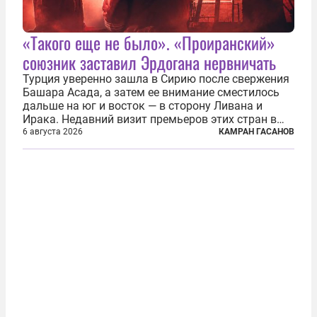
«Такого еще не было». «Проиранский»
союзник заставил Эрдогана нервничать
Турция уверенно зашла в Сирию после свержения
Башара Асада, а затем ее внимание сместилось
дальше на юг и восток — в сторону Ливана и
Ирака. Недавний визит премьеров этих стран в
Анкару, договоры об участии турецкой компании
6 августа 2026
КАМРАН ГАСАНОВ
TPAO в разработке нефти иракского Киркука и
«Дороги развития» подтверждают...