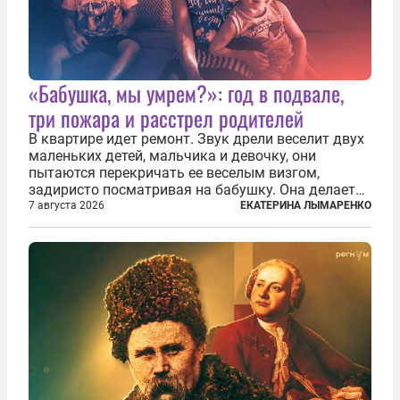
«Бабушка, мы умрем?»: год в подвале,
три пожара и расстрел родителей
В квартире идет ремонт. Звук дрели веселит двух
маленьких детей, мальчика и девочку, они
пытаются перекричать ее веселым визгом,
задиристо посматривая на бабушку. Она делает
им замечание, но внуки чувствуют, что она
7 августа 2026
ЕКАТЕРИНА ЛЫМАРЕНКО
сердится невсерьез. И это правда: дрель, конечно,
сверлит противно, но всё...