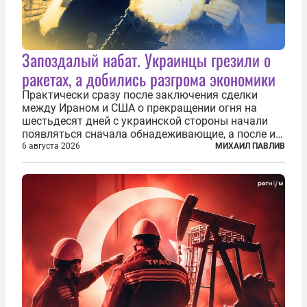
Запоздалый набат. Украинцы грезили о
ракетах, а добились разгрома экономики
Практически сразу после заключения сделки
между Ираном и США о прекращении огня на
шестьдесят дней с украинской стороны начали
появляться сначала обнадеживающие, а после и
вовсе бравурные заявления про некий «перелом»
6 августа 2026
МИХАИЛ ПАВЛИВ
в войне. Вероятно, в сознании первых лиц
киевского режима и стоящих за ними...