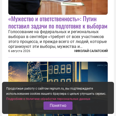
«Мужество и ответственность»: Путин
поставил задачи по подготовке к выборам
Голосование на федеральных и региональных
выборах в сентябре «требует от всех участников
этого процесса, и прежде всего от людей, которые
организуют эти выборы, мужества и
ответственного отношения к формированию
6 августа 2026
НИКОЛАЙ САЛАТСКИЙ
власти», — подчеркнул президент Владимир Путин
на состоявшейся 5 августа в Кремле...
Продолжая работу с сайтом regnum.ru, вы подтверждаете
использование cookies вашего браузера с целью улучшить сервис.
Подробнее о политике обработки персональных данных
Понятно