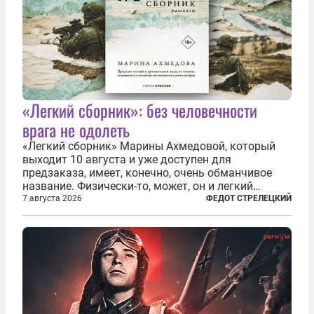
«Легкий сборник»: без человечности
врага не одолеть
«Легкий сборник» Марины Ахмедовой, который
выходит 10 августа и уже доступен для
предзаказа, имеет, конечно, очень обманчивое
название. Физически-то, может, он и легкий
относительно. Но метафизически —
7 августа 2026
ФЕДОТ СТРЕЛЕЦКИЙ
безотносительно тяжелый. Десять рассказов,
каждый из которых напрямую или косвенно (в
основном —...