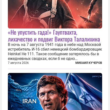
«Не упустить гада!» Гауптвахта,
лихачество и подвиг Виктора Талалихина
В ночь на 7 августа 1941 года в небе над Москвой
истребитель И-16 сбил немецкий бомбардировщик
Heinkel He 111. Такое сообщение затерялось бы в
ежедневных сводках, если б не одно
обстоятельство. Это был один из первых в
7 августа 2026
МИХАИЛ КУЧЕРОВ
истории отечественной авиации ночных таранов.
У пилота — младшего лейтенанта...