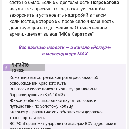
свете не было. Если бы деятельность
Погребалова
не удалось пресечь, то он, пожалуй, смог бы
захоронить и установить надгробий в таком
количестве, которое бы превысило численность
действующей в годы Великой Отечественной
армии, - делает вывод "МК в Саратове".
Все важные новости — в канале «Регнум»
в мессенджере MAX
читайте
также
Командир мотострелковой роты рассказал об
освобождении Красного Кута
ВС России скоро получат новые управляемые
барражирующие «Куб-10МЭ»
Живой учебник: школьники изучат историю в
путешествии по Золотому кольцу
Километры развития: как обновляется дорожно-
транспортная сеть
ВС РФ «Геранями» ударили по складам ВСУ с дронами в