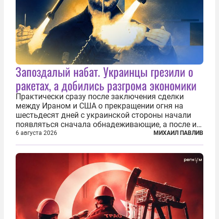
Запоздалый набат. Украинцы грезили о
ракетах, а добились разгрома экономики
Практически сразу после заключения сделки
между Ираном и США о прекращении огня на
шестьдесят дней с украинской стороны начали
появляться сначала обнадеживающие, а после и
вовсе бравурные заявления про некий «перелом»
6 августа 2026
МИХАИЛ ПАВЛИВ
в войне. Вероятно, в сознании первых лиц
киевского режима и стоящих за ними...