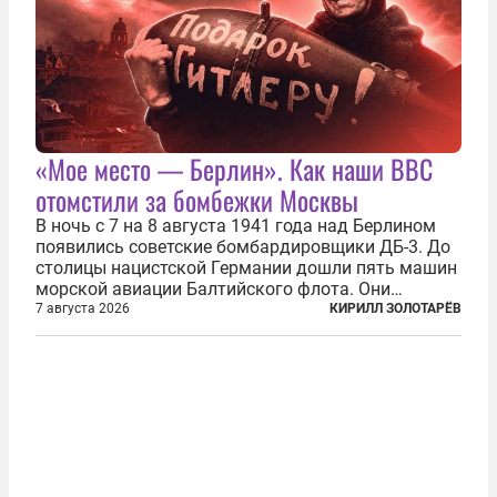
«Мое место — Берлин». Как наши ВВС
отомстили за бомбежки Москвы
В ночь с 7 на 8 августа 1941 года над Берлином
появились советские бомбардировщики ДБ-3. До
столицы нацистской Германии дошли пять машин
морской авиации Балтийского флота. Они
сбросили бомбы на город, который в тот момент
7 августа 2026
КИРИЛЛ ЗОЛОТАРЁВ
жил в полной уверенности, что война идет где-то
далеко на востоке, Красная...