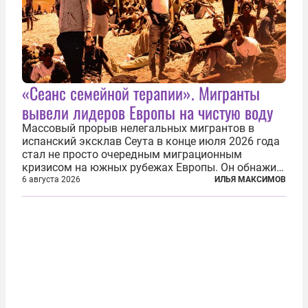
«Сеанс семейной терапии». Мигранты
вывели лидеров Европы на чистую воду
Массовый прорыв нелегальных мигрантов в
испанский эксклав Сеута в конце июля 2026 года
стал не просто очередным миграционным
кризисом на южных рубежах Европы. Он обнажил
фундаментальный раскол внутри Евросоюза,
6 августа 2026
ИЛЬЯ МАКСИМОВ
продемонстрировав, что десятилетиями
выстраивавшаяся миграционная политика ЕС
зашла в...