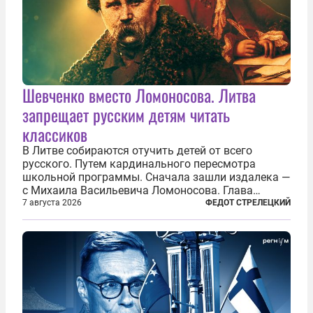
Шевченко вместо Ломоносова. Литва
запрещает русским детям читать
классиков
В Литве собираются отучить детей от всего
русского. Путем кардинального пересмотра
школьной программы. Сначала зашли издалека —
с Михаила Васильевича Ломоносова. Глава
правительства Литвы Миндаугас Синкявичюс
7 августа 2026
ФЕДОТ СТРЕЛЕЦКИЙ
предложил исключить его тексты из программ
общего образования. Мотивировал он это тем,
что...