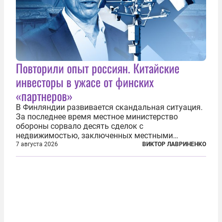
Повторили опыт россиян. Китайские
инвесторы в ужасе от финских
«партнеров»
В Финляндии развивается скандальная ситуация.
За последнее время местное министерство
обороны сорвало десять сделок с
недвижимостью, заключенных местными
фирмами с китайским капиталом. Чиновники
7 августа 2026
ВИКТОР ЛАВРИНЕНКО
заявили, что они могли заключаться с целью
создания в Финляндии шпионской сети, чтобы
следить за...