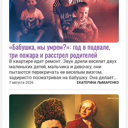
«Бабушка, мы умрем?»: год в подвале,
три пожара и расстрел родителей
В квартире идет ремонт. Звук дрели веселит двух
маленьких детей, мальчика и девочку, они
пытаются перекричать ее веселым визгом,
задиристо посматривая на бабушку. Она делает
им замечание, но внуки чувствуют, что она
7 августа 2026
ЕКАТЕРИНА ЛЫМАРЕНКО
сердится невсерьез. И это правда: дрель, конечно,
сверлит противно, но всё...