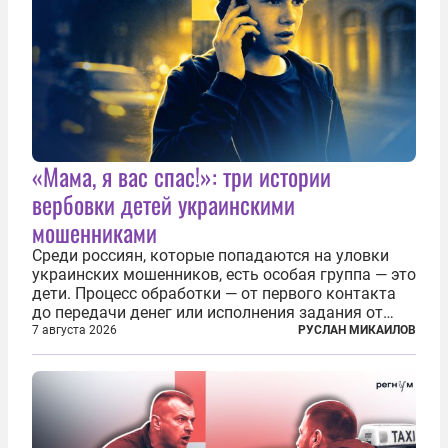
«Мама, я вас спас!»: три истории
вербовки детей украинскими
мошенниками
Среди россиян, которые попадаются на уловки
украинских мошенников, есть особая группа — это
дети. Процесс обработки — от первого контакта
до передачи денег или исполнения задания от
кураторов может занять от двух часов до
7 августа 2026
РУСЛАН МИКАИЛОВ
нескольких месяцев. Детей превращают в
послушных исполнителей, которые...