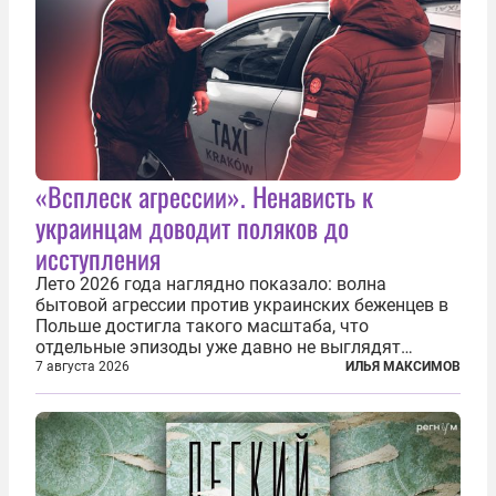
«Всплеск агрессии». Ненависть к
украинцам доводит поляков до
исступления
Лето 2026 года наглядно показало: волна
бытовой агрессии против украинских беженцев в
Польше достигла такого масштаба, что
отдельные эпизоды уже давно не выглядят
случайными. Поляки, судя по происходящему,
7 августа 2026
ИЛЬЯ МАКСИМОВ
буквально теряют рассудок от ненависти к
украинским беженцам, и каждый новый случай
по-своему...