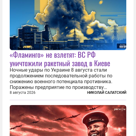
«Фламинго» не взлетят: ВС РФ
уничтожили ракетный завод в Киеве
Ночные удары по Украине 8 августа стали
продолжением последовательной работы по
снижению военного потенциала противника.
Поражены предприятие по производству
крылатых ракет, крупный склад топлива и два
8 августа 2026
НИКОЛАЙ САЛАТСКИЙ
сухогруза с военными грузами. Дополнительно
нанесены удары по объектам в ряде городов. В
Киеве...