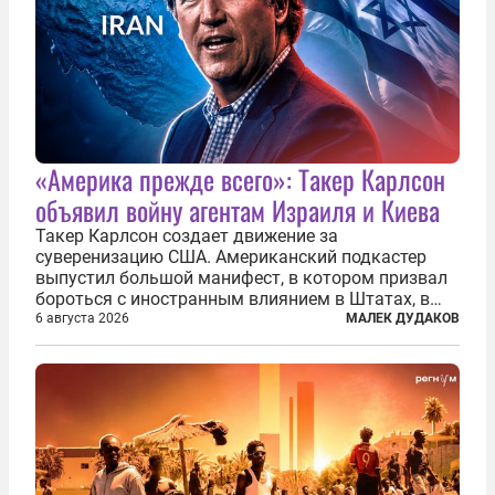
«Америка прежде всего»: Такер Карлсон
объявил войну агентам Израиля и Киева
Такер Карлсон создает движение за
суверенизацию США. Американский подкастер
выпустил большой манифест, в котором призвал
бороться с иностранным влиянием в Штатах, в
первую очередь имея в виду Израиль. А также
6 августа 2026
МАЛЕК ДУДАКОВ
прекратить заморские войны, выплатить
репарации Ирану, остановить прием мигрантов...