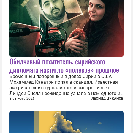
Обидчивый похититель: сирийского
дипломата настигло «полевое» прошлое
Временный поверенный в делах Сирии в США
Мохаммед Канатри попал в скандал. Известная
американская журналистка и кинорежиссер
Линдси Снелл неожиданно узнала в нем одного из
бандитов, похитивших ее в сирийском Алеппо в
8 августа 2026
ЛЕОНИД ЦУКАНОВ
2016 году. Журналистка убеждена, что Канатри, в
то время известный под подпольным...