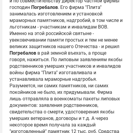
и по совместительству директор частной фирмы
господин
Погребалов
. Его фирма "Плита"
занималась изготовлением и установкой
мраморных памятников, надгробий, в том числе и
льготникам - участникам и инвалидам ВОВ.
Именно на этой российской святыне -
увековечивании памяти простых и тем не менее
великих защитников нашего Отечества - и решил
Погребалов
в рай земной въехать, а проще
говоря, нажиться. По липовым заявлениям якобы
родственников умерших участников и инвалидов
войны фирма "Плита" изготавливала и
устанавливала мраморные надгробья.
Разумеется, ни самих памятников, ни самих
покойников не было, их придумывали. Фирма
лишь отправляла в военкоматы пакеты липовых
документов: заявления родственников,
свидетельства о смерти, удостоверения якобы
умерших ветеранов, договоры и т.д. А через
некоторое время получала за каждый
"изготовленный" памятник 12 тыс. руб. Средства