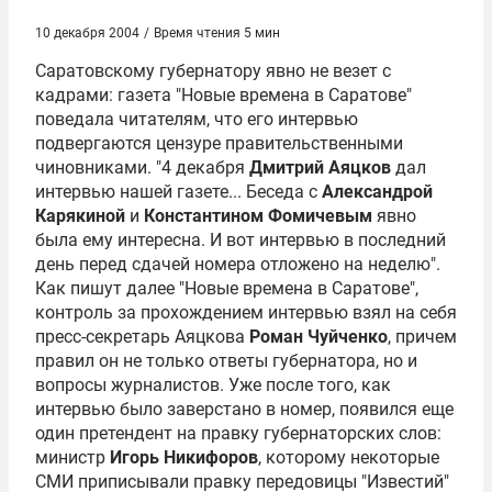
10 декабря 2004
/
Время чтения 5 мин
Саратовскому губернатору явно не везет с
кадрами: газета "Новые времена в Саратове"
поведала читателям, что его интервью
подвергаются цензуре правительственными
чиновниками. "4 декабря
Дмитрий Аяцков
дал
интервью нашей газете... Беседа с
Александрой
Карякиной
и
Константином Фомичевым
явно
была ему интересна. И вот интервью в последний
день перед сдачей номера отложено на неделю".
Как пишут далее "Новые времена в Саратове",
контроль за прохождением интервью взял на себя
пресс-секретарь Аяцкова
Роман Чуйченко
, причем
правил он не только ответы губернатора, но и
вопросы журналистов. Уже после того, как
интервью было заверстано в номер, появился еще
один претендент на правку губернаторских слов:
министр
Игорь Никифоров
, которому некоторые
СМИ приписывали правку передовицы "Известий"