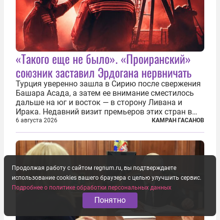
«Такого еще не было». «Проиранский»
союзник заставил Эрдогана нервничать
Турция уверенно зашла в Сирию после свержения
Башара Асада, а затем ее внимание сместилось
дальше на юг и восток — в сторону Ливана и
Ирака. Недавний визит премьеров этих стран в
Анкару, договоры об участии турецкой компании
6 августа 2026
КАМРАН ГАСАНОВ
TPAO в разработке нефти иракского Киркука и
«Дороги развития» подтверждают...
Продолжая работу с сайтом regnum.ru, вы подтверждаете
использование cookies вашего браузера с целью улучшить сервис.
Подробнее о политике обработки персональных данных
Понятно