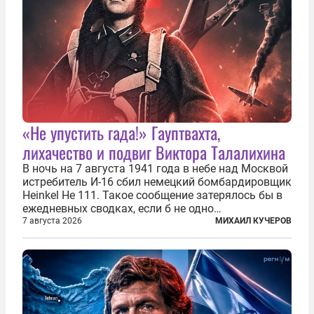
«Не упустить гада!» Гауптвахта,
лихачество и подвиг Виктора Талалихина
В ночь на 7 августа 1941 года в небе над Москвой
истребитель И-16 сбил немецкий бомбардировщик
Heinkel He 111. Такое сообщение затерялось бы в
ежедневных сводках, если б не одно
обстоятельство. Это был один из первых в
7 августа 2026
МИХАИЛ КУЧЕРОВ
истории отечественной авиации ночных таранов.
У пилота — младшего лейтенанта...