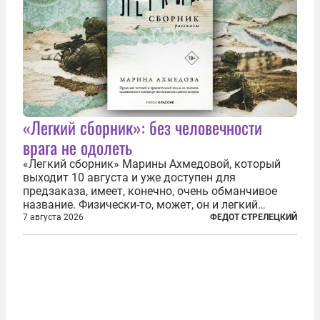
«Легкий сборник»: без человечности
врага не одолеть
«Легкий сборник» Марины Ахмедовой, который
выходит 10 августа и уже доступен для
предзаказа, имеет, конечно, очень обманчивое
название. Физически-то, может, он и легкий
относительно. Но метафизически —
7 августа 2026
ФЕДОТ СТРЕЛЕЦКИЙ
безотносительно тяжелый. Десять рассказов,
каждый из которых напрямую или косвенно (в
основном —...