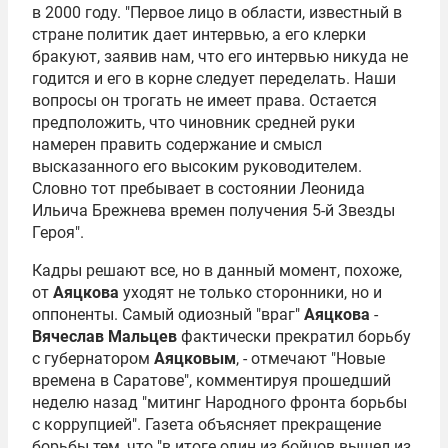
в 2000 году. "Первое лицо в области, известный в
стране политик дает интервью, а его клерки
бракуют, заявив нам, что его интервью никуда не
годится и его в корне следует переделать. Наши
вопросы он трогать не имеет права. Остается
предположить, что чиновник средней руки
намерен править содержание и смысл
высказанного его высоким руководителем.
Словно тот пребывает в состоянии Леонида
Ильича Брежнева времен получения 5-й Звезды
Героя".
Кадры решают все, но в данный момент, похоже,
от
Аяцкова
уходят не только сторонники, но и
оппоненты. Самый одиозный "враг"
Аяцкова
-
Вячеслав Мальцев
фактически прекратил борьбу
с губернатором
Аяцковым
, - отмечают "Новые
времена в Саратове", комментируя прошедший
неделю назад "митинг Народного фронта борьбы
с коррупцией". Газета объясняет прекращение
борьбы тем, что "в итоге один из бойцов вышел из