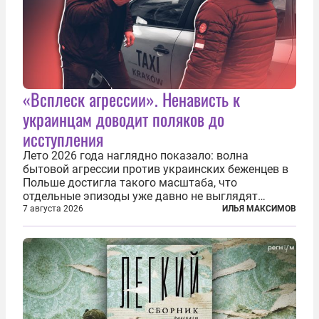
«Всплеск агрессии». Ненависть к
украинцам доводит поляков до
исступления
Лето 2026 года наглядно показало: волна
бытовой агрессии против украинских беженцев в
Польше достигла такого масштаба, что
отдельные эпизоды уже давно не выглядят
случайными. Поляки, судя по происходящему,
7 августа 2026
ИЛЬЯ МАКСИМОВ
буквально теряют рассудок от ненависти к
украинским беженцам, и каждый новый случай
по-своему...