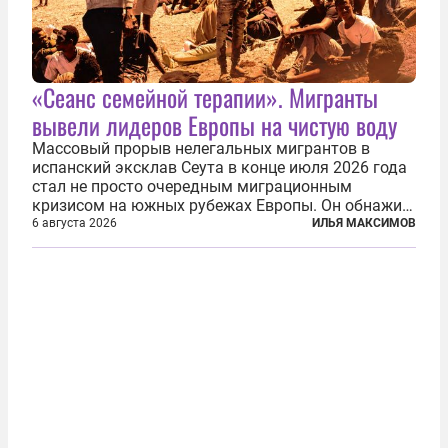
«Сеанс семейной терапии». Мигранты
вывели лидеров Европы на чистую воду
Массовый прорыв нелегальных мигрантов в
испанский эксклав Сеута в конце июля 2026 года
стал не просто очередным миграционным
кризисом на южных рубежах Европы. Он обнажил
фундаментальный раскол внутри Евросоюза,
6 августа 2026
ИЛЬЯ МАКСИМОВ
продемонстрировав, что десятилетиями
выстраивавшаяся миграционная политика ЕС
зашла в...