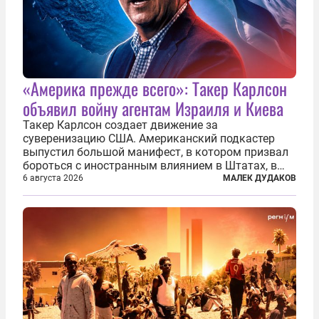
«Америка прежде всего»: Такер Карлсон
объявил войну агентам Израиля и Киева
Такер Карлсон создает движение за
суверенизацию США. Американский подкастер
выпустил большой манифест, в котором призвал
бороться с иностранным влиянием в Штатах, в
первую очередь имея в виду Израиль. А также
6 августа 2026
МАЛЕК ДУДАКОВ
прекратить заморские войны, выплатить
репарации Ирану, остановить прием мигрантов...