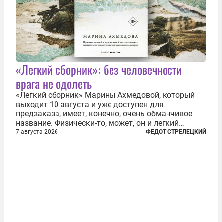
«Легкий сборник»: без человечности
врага не одолеть
«Легкий сборник» Марины Ахмедовой, который
выходит 10 августа и уже доступен для
предзаказа, имеет, конечно, очень обманчивое
название. Физически-то, может, он и легкий
относительно. Но метафизически —
7 августа 2026
ФЕДОТ СТРЕЛЕЦКИЙ
безотносительно тяжелый. Десять рассказов,
каждый из которых напрямую или косвенно (в
основном —...