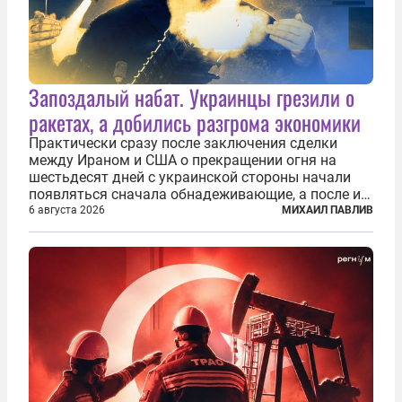
Запоздалый набат. Украинцы грезили о
ракетах, а добились разгрома экономики
Практически сразу после заключения сделки
между Ираном и США о прекращении огня на
шестьдесят дней с украинской стороны начали
появляться сначала обнадеживающие, а после и
вовсе бравурные заявления про некий «перелом»
6 августа 2026
МИХАИЛ ПАВЛИВ
в войне. Вероятно, в сознании первых лиц
киевского режима и стоящих за ними...