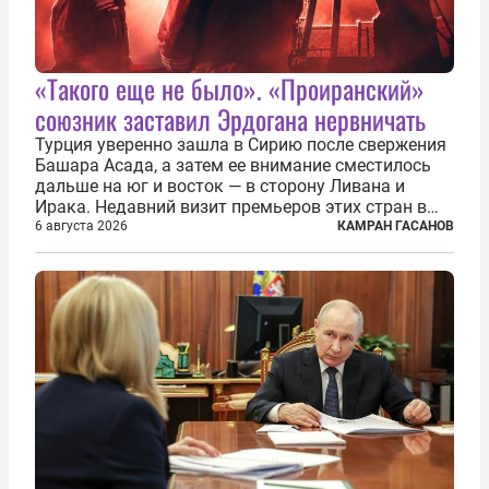
«Такого еще не было». «Проиранский»
союзник заставил Эрдогана нервничать
Турция уверенно зашла в Сирию после свержения
Башара Асада, а затем ее внимание сместилось
дальше на юг и восток — в сторону Ливана и
Ирака. Недавний визит премьеров этих стран в
Анкару, договоры об участии турецкой компании
6 августа 2026
КАМРАН ГАСАНОВ
TPAO в разработке нефти иракского Киркука и
«Дороги развития» подтверждают...