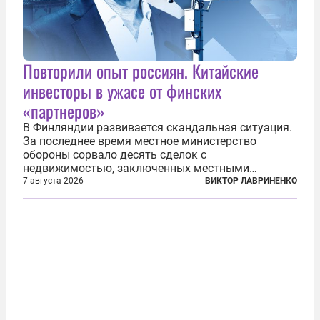
Повторили опыт россиян. Китайские
инвесторы в ужасе от финских
«партнеров»
В Финляндии развивается скандальная ситуация.
За последнее время местное министерство
обороны сорвало десять сделок с
недвижимостью, заключенных местными
фирмами с китайским капиталом. Чиновники
7 августа 2026
ВИКТОР ЛАВРИНЕНКО
заявили, что они могли заключаться с целью
создания в Финляндии шпионской сети, чтобы
следить за...