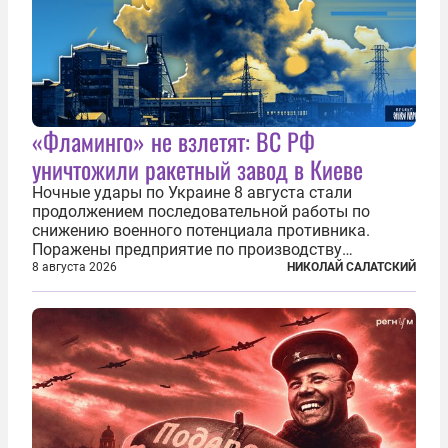
«Фламинго» не взлетят: ВС РФ
уничтожили ракетный завод в Киеве
Ночные удары по Украине 8 августа стали
продолжением последовательной работы по
снижению военного потенциала противника.
Поражены предприятие по производству
крылатых ракет, крупный склад топлива и два
8 августа 2026
НИКОЛАЙ САЛАТСКИЙ
сухогруза с военными грузами. Дополнительно
нанесены удары по объектам в ряде городов. В
Киеве...