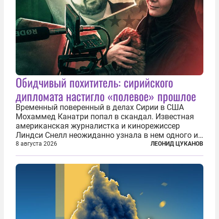
Обидчивый похититель: сирийского
дипломата настигло «полевое» прошлое
Временный поверенный в делах Сирии в США
Мохаммед Канатри попал в скандал. Известная
американская журналистка и кинорежиссер
Линдси Снелл неожиданно узнала в нем одного из
бандитов, похитивших ее в сирийском Алеппо в
8 августа 2026
ЛЕОНИД ЦУКАНОВ
2016 году. Журналистка убеждена, что Канатри, в
то время известный под подпольным...