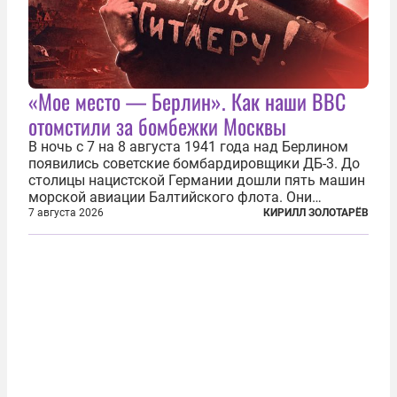
«Мое место — Берлин». Как наши ВВС
отомстили за бомбежки Москвы
В ночь с 7 на 8 августа 1941 года над Берлином
появились советские бомбардировщики ДБ-3. До
столицы нацистской Германии дошли пять машин
морской авиации Балтийского флота. Они
сбросили бомбы на город, который в тот момент
7 августа 2026
КИРИЛЛ ЗОЛОТАРЁВ
жил в полной уверенности, что война идет где-то
далеко на востоке, Красная...