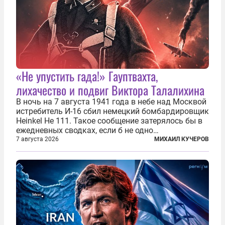
«Не упустить гада!» Гауптвахта,
лихачество и подвиг Виктора Талалихина
В ночь на 7 августа 1941 года в небе над Москвой
истребитель И-16 сбил немецкий бомбардировщик
Heinkel He 111. Такое сообщение затерялось бы в
ежедневных сводках, если б не одно
обстоятельство. Это был один из первых в
7 августа 2026
МИХАИЛ КУЧЕРОВ
истории отечественной авиации ночных таранов.
У пилота — младшего лейтенанта...