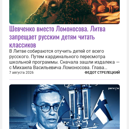
Шевченко вместо Ломоносова. Литва
запрещает русским детям читать
классиков
В Литве собираются отучить детей от всего
русского. Путем кардинального пересмотра
школьной программы. Сначала зашли издалека —
с Михаила Васильевича Ломоносова. Глава
правительства Литвы Миндаугас Синкявичюс
7 августа 2026
ФЕДОТ СТРЕЛЕЦКИЙ
предложил исключить его тексты из программ
общего образования. Мотивировал он это тем,
что...