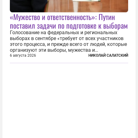
«Мужество и ответственность»: Путин
поставил задачи по подготовке к выборам
Голосование на федеральных и региональных
выборах в сентябре «требует от всех участников
этого процесса, и прежде всего от людей, которые
организуют эти выборы, мужества и
ответственного отношения к формированию
6 августа 2026
НИКОЛАЙ САЛАТСКИЙ
власти», — подчеркнул президент Владимир Путин
на состоявшейся 5 августа в Кремле...