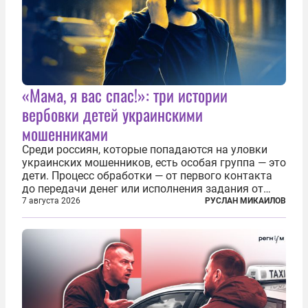
«Мама, я вас спас!»: три истории
вербовки детей украинскими
мошенниками
Среди россиян, которые попадаются на уловки
украинских мошенников, есть особая группа — это
дети. Процесс обработки — от первого контакта
до передачи денег или исполнения задания от
кураторов может занять от двух часов до
7 августа 2026
РУСЛАН МИКАИЛОВ
нескольких месяцев. Детей превращают в
послушных исполнителей, которые...