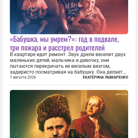
«Бабушка, мы умрем?»: год в подвале,
три пожара и расстрел родителей
В квартире идет ремонт. Звук дрели веселит двух
маленьких детей, мальчика и девочку, они
пытаются перекричать ее веселым визгом,
задиристо посматривая на бабушку. Она делает
им замечание, но внуки чувствуют, что она
7 августа 2026
ЕКАТЕРИНА ЛЫМАРЕНКО
сердится невсерьез. И это правда: дрель, конечно,
сверлит противно, но всё...