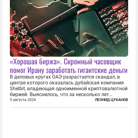
«Хорошая биржа». Скромный часовщик
помог Ирану заработать гигантские деньги
В деловых кругах ОАЭ разрастается скандал, в
центре которого оказалась дубайская компания
Shelbit, владеющая одноименной криптовалютной
биржей. Выяснилось, что за несколько лет
существования через Shelbit прошло не менее 4
5 августа 2026
ЛЕОНИД ЦУКАНОВ
млрд долларов в криптовалюте, принадлежащих
иранским чиновникам и силовикам...