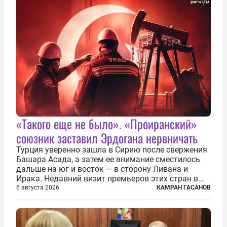
«Такого еще не было». «Проиранский»
союзник заставил Эрдогана нервничать
Турция уверенно зашла в Сирию после свержения
Башара Асада, а затем ее внимание сместилось
дальше на юг и восток — в сторону Ливана и
Ирака. Недавний визит премьеров этих стран в
Анкару, договоры об участии турецкой компании
6 августа 2026
КАМРАН ГАСАНОВ
TPAO в разработке нефти иракского Киркука и
«Дороги развития» подтверждают...