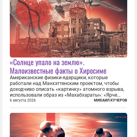
«Солнце упало на землю».
Малоизвестные факты о Хиросиме
Американские физики-ядерщики, которые
работали над Манхэттенским проектом, чтобы
доходчиво описать «картинку» атомного взрыва,
использовали образ из «Махабхараты»: «Ярче
тысячи солнц пылало это пламя». Не все жители
6 августа 2026
МИХАИЛ КУЧЕРОВ
японских городов Хиросимы и Нагасаки, на
которых США в августе 1945 года поставили...