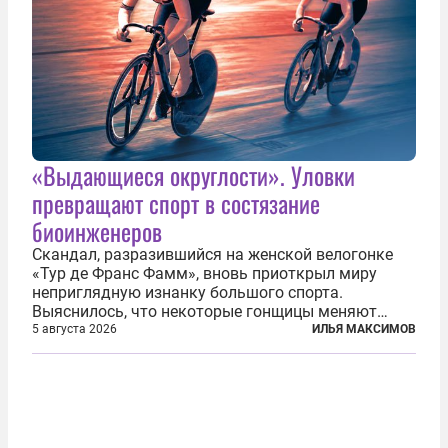
«Выдающиеся округлости». Уловки
превращают спорт в состязание
биоинженеров
Скандал, разразившийся на женской велогонке
«Тур де Франс Фамм», вновь приоткрыл миру
неприглядную изнанку большого спорта.
Выяснилось, что некоторые гонщицы меняют
размер груди ради улучшения аэродинамики. За
5 августа 2026
ИЛЬЯ МАКСИМОВ
фасадом труда, мастерства, упорства и
благородства, которые мы привыкли
ассоциировать с...