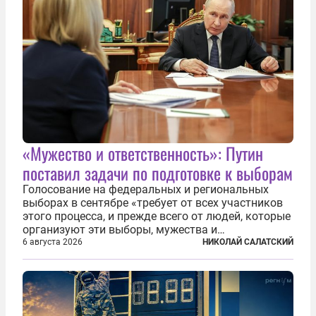
«Мужество и ответственность»: Путин
поставил задачи по подготовке к выборам
Голосование на федеральных и региональных
выборах в сентябре «требует от всех участников
этого процесса, и прежде всего от людей, которые
организуют эти выборы, мужества и
ответственного отношения к формированию
6 августа 2026
НИКОЛАЙ САЛАТСКИЙ
власти», — подчеркнул президент Владимир Путин
на состоявшейся 5 августа в Кремле...