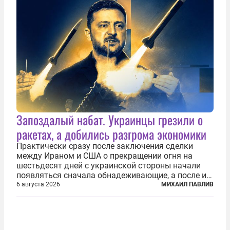
Запоздалый набат. Украинцы грезили о
ракетах, а добились разгрома экономики
Практически сразу после заключения сделки
между Ираном и США о прекращении огня на
шестьдесят дней с украинской стороны начали
появляться сначала обнадеживающие, а после и
вовсе бравурные заявления про некий «перелом»
6 августа 2026
МИХАИЛ ПАВЛИВ
в войне. Вероятно, в сознании первых лиц
киевского режима и стоящих за ними...