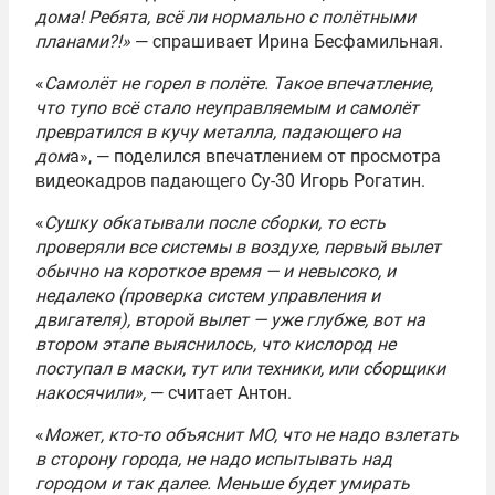
дома! Ребята, всё ли нормально с полётными
планами?!»
— спрашивает Ирина Бесфамильная.
«
Самолёт не горел в полёте. Такое впечатление,
что тупо всё стало неуправляемым и самолёт
превратился в кучу металла, падающего на
дом
а», — поделился впечатлением от просмотра
видеокадров падающего Су-30 Игорь Рогатин.
«
Сушку обкатывали после сборки, то есть
проверяли все системы в воздухе, первый вылет
обычно на короткое время — и невысоко, и
недалеко (проверка систем управления и
двигателя), второй вылет — уже глубже, вот на
втором этапе выяснилось, что кислород не
поступал в маски, тут или техники, или сборщики
накосячили»,
— считает Антон.
«
Может, кто-то объяснит МО, что не надо взлетать
в сторону города, не надо испытывать над
городом и так далее. Меньше будет умирать