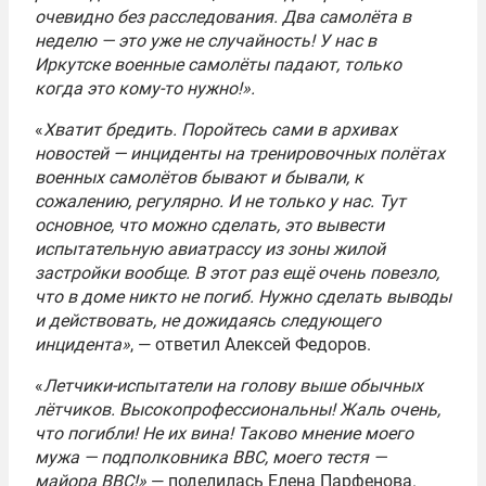
очевидно без расследования. Два самолёта в
неделю — это уже не случайность! У нас в
Иркутске военные самолёты падают, только
когда это кому-то нужно!».
«
Хватит бредить. Поройтесь сами в архивах
новостей — инциденты на тренировочных полётах
военных самолётов бывают и бывали, к
сожалению, регулярно. И не только у нас. Тут
основное, что можно сделать, это вывести
испытательную авиатрассу из зоны жилой
застройки вообще. В этот раз ещё очень повезло,
что в доме никто не погиб. Нужно сделать выводы
и действовать, не дожидаясь следующего
инцидента»
, — ответил Алексей Федоров.
«
Летчики-испытатели на голову выше обычных
лётчиков. Высокопрофессиональны! Жаль очень,
что погибли! Не их вина! Таково мнение моего
мужа — подполковника ВВС, моего тестя —
майора ВВС!»
— поделилась Елена Парфенова.