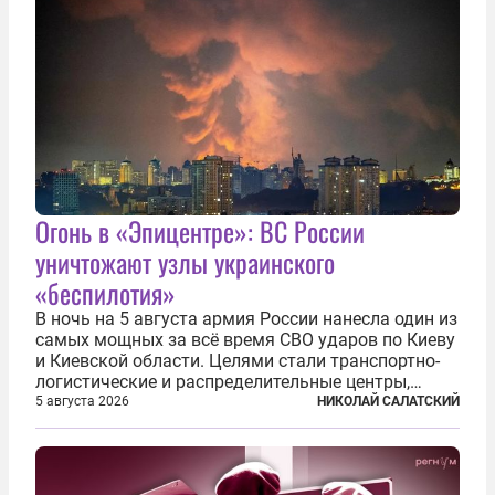
Огонь в «Эпицентре»: ВС России
уничтожают узлы украинского
«беспилотия»
В ночь на 5 августа армия России нанесла один из
самых мощных за всё время СВО ударов по Киеву
и Киевской области. Целями стали транспортно-
логистические и распределительные центры,
которые ВСУ использовали для хранения и
5 августа 2026
НИКОЛАЙ САЛАТСКИЙ
доставки вооружений и грузов военного
назначения. Атака также «накрыла»...