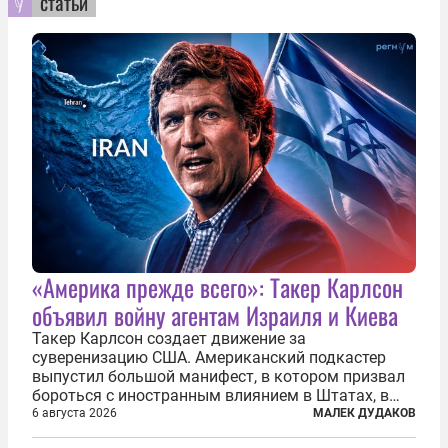
статьи
«Америка прежде всего»: Такер Карлсон
объявил войну агентам Израиля и Киева
Такер Карлсон создает движение за
суверенизацию США. Американский подкастер
выпустил большой манифест, в котором призвал
бороться с иностранным влиянием в Штатах, в
первую очередь имея в виду Израиль. А также
6 августа 2026
МАЛЕК ДУДАКОВ
прекратить заморские войны, выплатить