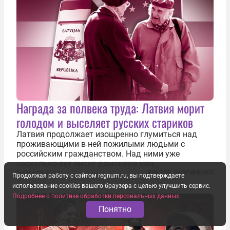
Награда за полвека труда: Латвия морит
голодом и выселяет русских стариков
Латвия продолжает изощренно глумиться над
проживающими в ней пожилыми людьми с
российским гражданством. Над ними уже
несколько лет висит дамоклов меч
насильственного выдворения. Некоторых уже
5 августа 2026
ВИКТОР ЛАВРИНЕНКО
Продолжая работу с сайтом regnum.ru, вы подтверждаете
депортировали, а многие уехали сами, не
использование cookies вашего браузера с целью улучшить сервис.
дожидаясь изгнания из родных домов. Пожилых
Подробнее о политике обработки персональных данных
людей, проваливших...
Понятно