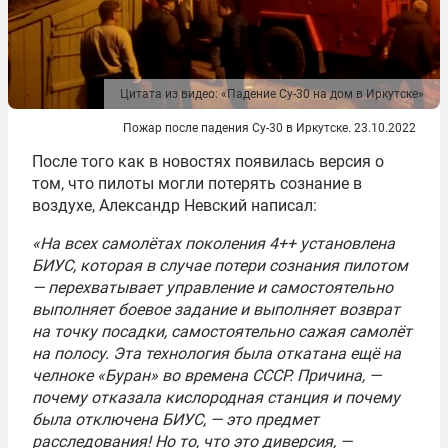
Цитата из видео: «Падение Су-30 на дом в Иркутске»
Пожар после падения Су-30 в Иркутске. 23.10.2022
После того как в новостях появилась версия о
том, что пилоты могли потерять сознание в
воздухе, Александр Невский написал:
«На всех самолётах поколения 4++ установлена
БИУС, которая в случае потери сознания пилотом
— перехватывает управление и самостоятельно
выполняет боевое задание и выполняет возврат
на точку посадки, самостоятельно сажая самолёт
на полосу. Эта технология была откатана ещё на
челноке «Буран» во времена СССР. Причина, —
почему отказала кислородная станция и почему
была отключена БИУС, — это предмет
расследования! Но то, что это диверсия, —