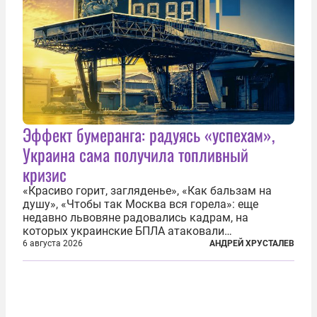
Эффект бумеранга: радуясь «успехам»,
Украина сама получила топливный
кризис
«Красиво горит, загляденье», «Как бальзам на
душу», «Чтобы так Москва вся горела»: еще
недавно львовяне радовались кадрам, на
которых украинские БПЛА атаковали
нефтеперерабатывающие предприятия России. В
6 августа 2026
АНДРЕЙ ХРУСТАЛЕВ
скором времени оказалось, что в «эту игру можно
играть вдвоем» — российские дроны только за...