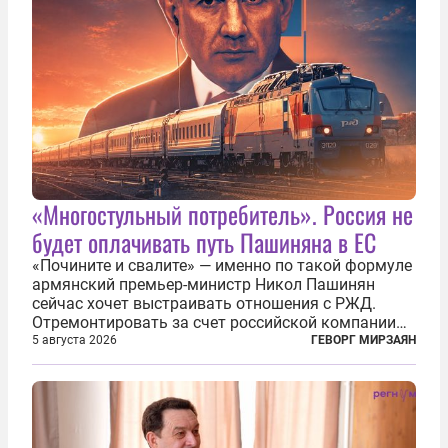
«Многостульный потребитель». Россия не
будет оплачивать путь Пашиняна в ЕС
«Почините и свалите» — именно по такой формуле
армянский премьер-министр Никол Пашинян
сейчас хочет выстраивать отношения с РЖД.
Отремонтировать за счет российской компании
железнодорожную инфраструктуру в районе
5 августа 2026
ГЕВОРГ МИРЗАЯН
прохождения TRIPP (коридора, который должен
связать Азербайджан и Турцию через...