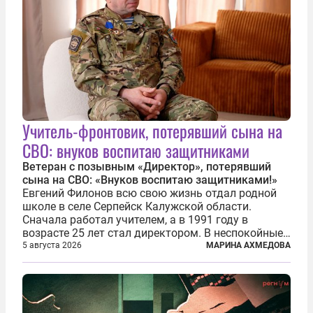
Учитель-фронтовик, потерявший сына на
СВО: внуков воспитаю защитниками
Ветеран с позывным «Директор», потерявший
сына на СВО: «Внуков воспитаю защитниками!»
Евгений Филонов всю свою жизнь отдал родной
школе в селе Серпейск Калужской области.
Сначала работал учителем, а в 1991 году в
возрасте 25 лет стал директором. В неспокойные
90-е он сумел спасти школу от закрытия и со
5 августа 2026
МАРИНА АХМЕДОВА
временем сделал ее лучшей в районе. В 2023 году
в возрасте 57 лет вслед за сыном...