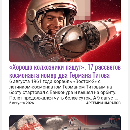
«Хорошо колхозники пашут». 17 рассветов
космонавта номер два Германа Титова
6 августа 1961 года корабль «Восток-2» с
летчиком-космонавтом Германом Титовым на
борту стартовал с Байконура и вышел на орбиту.
Полет продолжался чуть более суток. А 9 августа
второй человек в космосе получил звезду Героя
6 августа 2026
АРТЕМИЙ ШАРАПОВ
Советского Союза и орден Ленина. Миссия Титова
зачастую находится несколько...