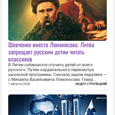
Шевченко вместо Ломоносова. Литва
запрещает русским детям читать
классиков
В Литве собираются отучить детей от всего
русского. Путем кардинального пересмотра
школьной программы. Сначала зашли издалека —
с Михаила Васильевича Ломоносова. Глава
правительства Литвы Миндаугас Синкявичюс
7 августа 2026
ФЕДОТ СТРЕЛЕЦКИЙ
предложил исключить его тексты из программ
общего образования. Мотивировал он это тем,
что...