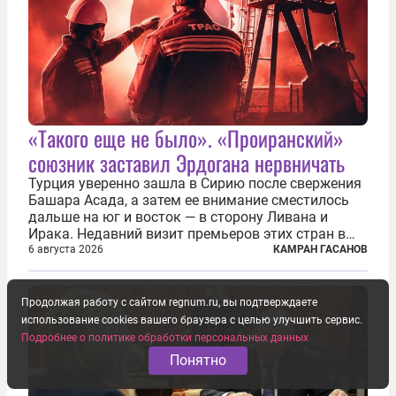
«Такого еще не было». «Проиранский»
союзник заставил Эрдогана нервничать
Турция уверенно зашла в Сирию после свержения
Башара Асада, а затем ее внимание сместилось
дальше на юг и восток — в сторону Ливана и
Ирака. Недавний визит премьеров этих стран в
Анкару, договоры об участии турецкой компании
6 августа 2026
КАМРАН ГАСАНОВ
TPAO в разработке нефти иракского Киркука и
«Дороги развития» подтверждают...
Продолжая работу с сайтом regnum.ru, вы подтверждаете
использование cookies вашего браузера с целью улучшить сервис.
Подробнее о политике обработки персональных данных
Понятно