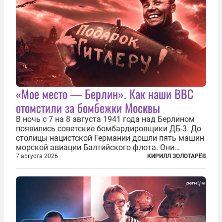
«Мое место — Берлин». Как наши ВВС
отомстили за бомбежки Москвы
В ночь с 7 на 8 августа 1941 года над Берлином
появились советские бомбардировщики ДБ-3. До
столицы нацистской Германии дошли пять машин
морской авиации Балтийского флота. Они
сбросили бомбы на город, который в тот момент
7 августа 2026
КИРИЛЛ ЗОЛОТАРЁВ
жил в полной уверенности, что война идет где-то
далеко на востоке, Красная...