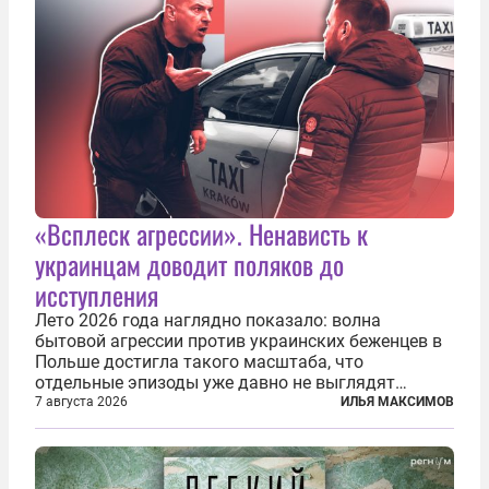
«Всплеск агрессии». Ненависть к
украинцам доводит поляков до
исступления
Лето 2026 года наглядно показало: волна
бытовой агрессии против украинских беженцев в
Польше достигла такого масштаба, что
отдельные эпизоды уже давно не выглядят
случайными. Поляки, судя по происходящему,
7 августа 2026
ИЛЬЯ МАКСИМОВ
буквально теряют рассудок от ненависти к
украинским беженцам, и каждый новый случай
по-своему...