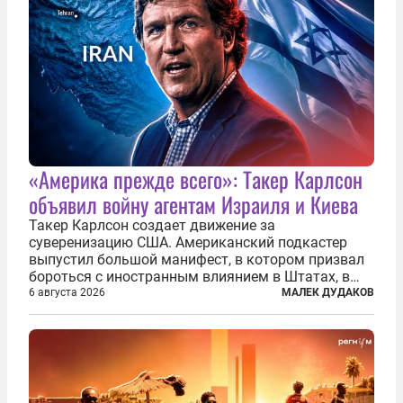
«Америка прежде всего»: Такер Карлсон
объявил войну агентам Израиля и Киева
Такер Карлсон создает движение за
суверенизацию США. Американский подкастер
выпустил большой манифест, в котором призвал
бороться с иностранным влиянием в Штатах, в
первую очередь имея в виду Израиль. А также
6 августа 2026
МАЛЕК ДУДАКОВ
прекратить заморские войны, выплатить
репарации Ирану, остановить прием мигрантов...