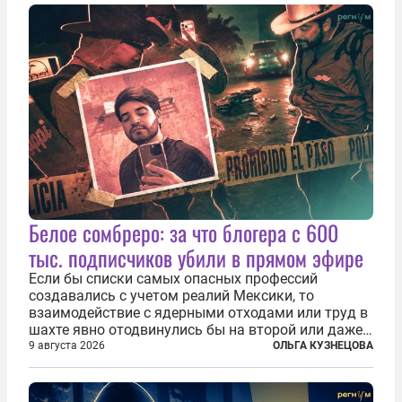
Белое сомбреро: за что блогера с 600
тыс. подписчиков убили в прямом эфире
Если бы списки самых опасных профессий
создавались с учетом реалий Мексики, то
взаимодействие с ядерными отходами или труд в
шахте явно отодвинулись бы на второй или даже
третий план. А вот блогерам, журналистам и
9 августа 2026
ОЛЬГА КУЗНЕЦОВА
музыкантам пришлось бы выйти вперед. В
Кульякане, столице штата Синалоа, прямо во...