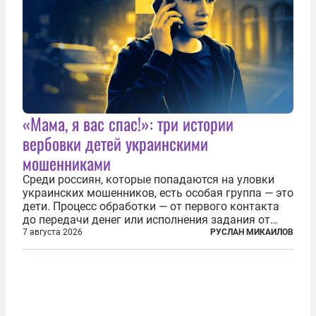
«Мама, я вас спас!»: три истории
вербовки детей украинскими
мошенниками
Среди россиян, которые попадаются на уловки
украинских мошенников, есть особая группа — это
дети. Процесс обработки — от первого контакта
до передачи денег или исполнения задания от
кураторов может занять от двух часов до
7 августа 2026
РУСЛАН МИКАИЛОВ
нескольких месяцев. Детей превращают в
послушных исполнителей, которые...