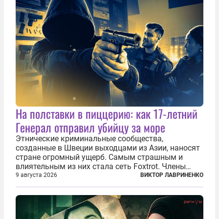
На полставки в пиццерию: как 17-летний
Генерал отправил убийцу за море
Этнические криминальные сообщества,
созданные в Швеции выходцами из Азии, наносят
стране огромный ущерб. Самым страшным и
влиятельным из них стала сеть Foxtrot. Члены
этой сети не только убивают и грабят шведов,
9 августа 2026
ВИКТОР ЛАВРИНЕНКО
подсаживают их на наркотики, но и совершают
нечто еще даже более страшное — массово...