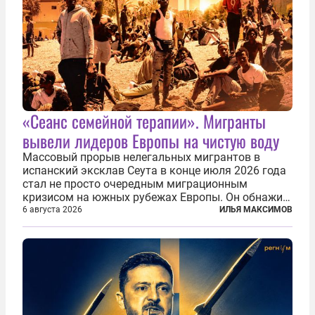
«Сеанс семейной терапии». Мигранты
вывели лидеров Европы на чистую воду
Массовый прорыв нелегальных мигрантов в
испанский эксклав Сеута в конце июля 2026 года
стал не просто очередным миграционным
кризисом на южных рубежах Европы. Он обнажил
фундаментальный раскол внутри Евросоюза,
6 августа 2026
ИЛЬЯ МАКСИМОВ
продемонстрировав, что десятилетиями
выстраивавшаяся миграционная политика ЕС
зашла в...