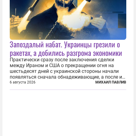
Запоздалый набат. Украинцы грезили о
ракетах, а добились разгрома экономики
Практически сразу после заключения сделки
между Ираном и США о прекращении огня на
шестьдесят дней с украинской стороны начали
появляться сначала обнадеживающие, а после и
вовсе бравурные заявления про некий «перелом»
6 августа 2026
МИХАИЛ ПАВЛИВ
в войне. Вероятно, в сознании первых лиц
киевского режима и стоящих за ними...