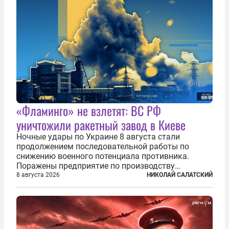
«Фламинго» не взлетят: ВС РФ
уничтожили ракетный завод в Киеве
Ночные удары по Украине 8 августа стали
продолжением последовательной работы по
снижению военного потенциала противника.
Поражены предприятие по производству
крылатых ракет, крупный склад топлива и два
8 августа 2026
НИКОЛАЙ САЛАТСКИЙ
сухогруза с военными грузами. Дополнительно
нанесены удары по объектам в ряде городов. В
Киеве...