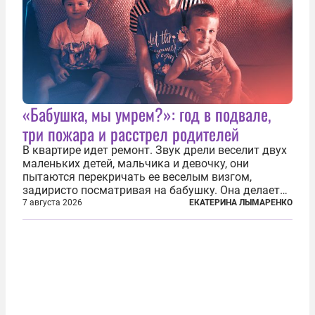
«Бабушка, мы умрем?»: год в подвале,
три пожара и расстрел родителей
В квартире идет ремонт. Звук дрели веселит двух
маленьких детей, мальчика и девочку, они
пытаются перекричать ее веселым визгом,
задиристо посматривая на бабушку. Она делает
им замечание, но внуки чувствуют, что она
7 августа 2026
ЕКАТЕРИНА ЛЫМАРЕНКО
сердится невсерьез. И это правда: дрель, конечно,
сверлит противно, но всё...