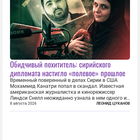
Обидчивый похититель: сирийского
дипломата настигло «полевое» прошлое
Временный поверенный в делах Сирии в США
Мохаммед Канатри попал в скандал. Известная
американская журналистка и кинорежиссер
Линдси Снелл неожиданно узнала в нем одного из
бандитов, похитивших ее в сирийском Алеппо в
8 августа 2026
ЛЕОНИД ЦУКАНОВ
2016 году. Журналистка убеждена, что Канатри, в
то время известный под подпольным...