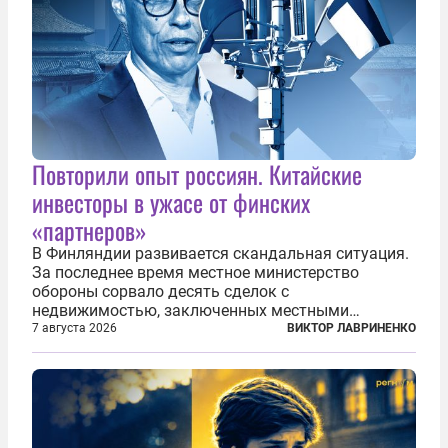
Повторили опыт россиян. Китайские
инвесторы в ужасе от финских
«партнеров»
В Финляндии развивается скандальная ситуация.
За последнее время местное министерство
обороны сорвало десять сделок с
недвижимостью, заключенных местными
фирмами с китайским капиталом. Чиновники
7 августа 2026
ВИКТОР ЛАВРИНЕНКО
заявили, что они могли заключаться с целью
создания в Финляндии шпионской сети, чтобы
следить за...