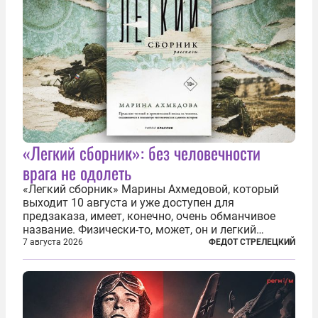
«Легкий сборник»: без человечности
врага не одолеть
«Легкий сборник» Марины Ахмедовой, который
выходит 10 августа и уже доступен для
предзаказа, имеет, конечно, очень обманчивое
название. Физически-то, может, он и легкий
относительно. Но метафизически —
7 августа 2026
ФЕДОТ СТРЕЛЕЦКИЙ
безотносительно тяжелый. Десять рассказов,
каждый из которых напрямую или косвенно (в
основном —...