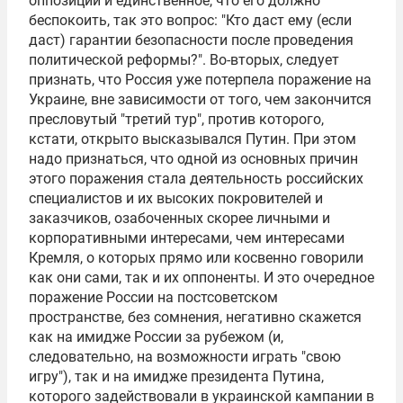
оппозиции и единственное, что его должно
беспокоить, так это вопрос: "Кто даст ему (если
даст) гарантии безопасности после проведения
политической реформы?". Во-вторых, следует
признать, что Россия уже потерпела поражение на
Украине, вне зависимости от того, чем закончится
пресловутый "третий тур", против которого,
кстати, открыто высказывался Путин. При этом
надо признаться, что одной из основных причин
этого поражения стала деятельность российских
специалистов и их высоких покровителей и
заказчиков, озабоченных скорее личными и
корпоративными интересами, чем интересами
Кремля, о которых прямо или косвенно говорили
как они сами, так и их оппоненты. И это очередное
поражение России на постсоветском
пространстве, без сомнения, негативно скажется
как на имидже России за рубежом (и,
следовательно, на возможности играть "свою
игру"), так и на имидже президента Путина,
которого задействовали в украинской кампании в