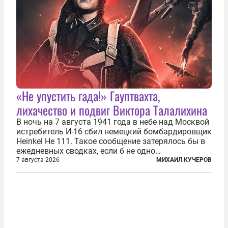
«Не упустить гада!» Гауптвахта,
лихачество и подвиг Виктора Талалихина
В ночь на 7 августа 1941 года в небе над Москвой
истребитель И-16 сбил немецкий бомбардировщик
Heinkel He 111. Такое сообщение затерялось бы в
ежедневных сводках, если б не одно
обстоятельство. Это был один из первых в
7 августа 2026
МИХАИЛ КУЧЕРОВ
истории отечественной авиации ночных таранов.
У пилота — младшего лейтенанта...