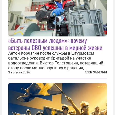
«Быть полезным людям»: почему
ветераны СВО успешны в мирной жизни
Антон Корчагин после службы в штурмовом
батальоне руководит бригадой на участке
водоотведения. Виктор Толстошеин, потерявший
стопу после минно-взрывного ранения,
ремонтирует автомобили. Артём Готманов,
3 августа 2026
ГЛЕБ ЗАБЕЛИН
командовавший мотострелковой ротой и
работавший начальником штаба батальона,
пришел в...