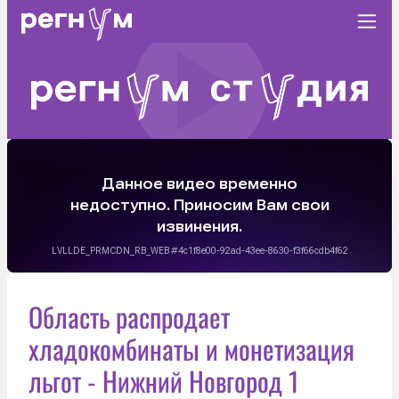
Область распродает
хладокомбинаты и монетизация
льгот - Нижний Новгород 1