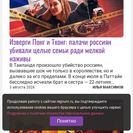
Изверги Понг и Тхонг: палачи россиян
убивали целые семьи ради мелкой
наживы
В Таиланде произошло убийство россиян,
вызвавшее шок не только в королевстве, но и
далеко за его пределами. В конце июля в Паттайе
бесследно исчезли брат и сестра — 22-летняя
Диана Назимова и 17-летний Роман Назимов.
3 августа 2026
ИЛЬЯ МАКСИМОВ
Семья потеряла связь с детьми после того, как те
выехали из дома на арендованном...
Продолжая работу с сайтом regnum.ru, вы подтверждаете
использование cookies вашего браузера с целью улучшить сервис.
Подробнее о политике обработки персональных данных
Понятно