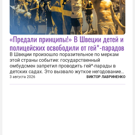
«Предали принципы!» В Швеции детей и
полицейских освободили от гей*-парадов
В Швеции произошло поразительное по меркам
этой страны событие: государственный
омбудсмен запретил проводить гей*-парады в
детских садах. Это вызвало жуткое негодование
шведских геев*, убежденных, что это их
3 августа 2026
ВИКТОР ЛАВРИНЕНКО
священное право — промывать детям мозги своей
пропагандой. Однако местное ЛГБТ*-
сообщество...