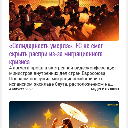
«Солидарность умерла». ЕС не смог
скрыть распри из-за миграционного
кризиса
4 августа прошла экстренная видеоконференция
министров внутренних дел стран Евросоюза.
Поводом послужил миграционный кризис в
испанском эксклаве Сеута, расположенном на
северном побережье Африки. В конце июля
4 августа 2026
АНДРЕЙ БУЛКИН
границу между Марокко и испанской территорией
прорвали до 72 тысяч мигрантов. Подавляющее...