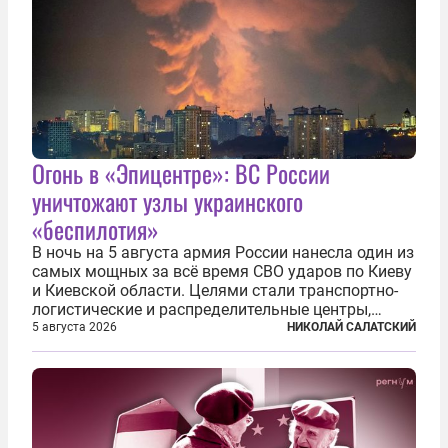
Огонь в «Эпицентре»: ВС России
уничтожают узлы украинского
«беспилотия»
В ночь на 5 августа армия России нанесла один из
самых мощных за всё время СВО ударов по Киеву
и Киевской области. Целями стали транспортно-
логистические и распределительные центры,
которые ВСУ использовали для хранения и
5 августа 2026
НИКОЛАЙ САЛАТСКИЙ
доставки вооружений и грузов военного
назначения. Атака также «накрыла»...