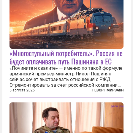
«Многостульный потребитель». Россия не
будет оплачивать путь Пашиняна в ЕС
«Почините и свалите» — именно по такой формуле
армянский премьер-министр Никол Пашинян
сейчас хочет выстраивать отношения с РЖД.
Отремонтировать за счет российской компании
железнодорожную инфраструктуру в районе
5 августа 2026
ГЕВОРГ МИРЗАЯН
прохождения TRIPP (коридора, который должен
связать Азербайджан и Турцию через...