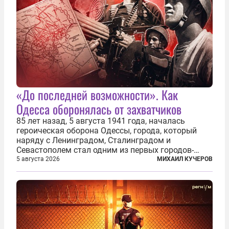
«До последней возможности». Как
Одесса оборонялась от захватчиков
85 лет назад, 5 августа 1941 года, началась
героическая оборона Одессы, города, который
наряду с Ленинградом, Сталинградом и
Севастополем стал одним из первых городов-
героев. Историки приводят фразу из телеграммы
5 августа 2026
МИХАИЛ КУЧЕРОВ
Иосифа Сталина, датированной сентябрем 1941-
го: «Прошу героических участников обороны...