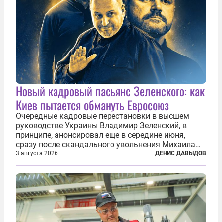
Новый кадровый пасьянс Зеленского: как
Киев пытается обмануть Евросоюз
Очередные кадровые перестановки в высшем
руководстве Украины Владимир Зеленский, в
принципе, анонсировал еще в середине июня,
сразу после скандального увольнения Михаила
Фёдорова с поста министра обороны. Это
3 августа 2026
ДЕНИС ДАВЫДОВ
решение повлекло за собой крупную перетасовку
в армии, довольно долго оставалась...