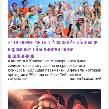
«Что значит быть с Россией?» «Большая
перемена» объединила сотни
школьников
4 августа в Красноярске завершился финал
седьмого по счету сезона всероссийского
конкурса «Большая перемена». В финале, который
проходил с 29 июля на базе Сибирского
федерального университета, собрались более 800
4 августа 2026
НИКОЛАЙ САЛАТСКИЙ
молодых участников — школьников 5–7-х классов
со всей России и старшеклассников из-за...