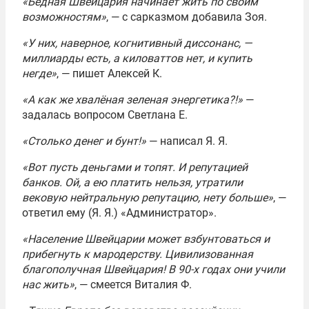
«Бедная Швейцария начинает жить по своим
возможностям»
, — с сарказмом добавила Зоя.
«У них, наверное, когнитивный диссонанс, —
миллиарды есть, а киловаттов нет, и купить
негде»
, — пишет Алексей К.
«А как же хвалёная зеленая энергетика?!»
—
задалась вопросом Светлана Е.
«Столько денег и бунт!»
— написал Я. Я.
«Вот пусть деньгами и топят. И репутацией
банков. Ой, а ею платить нельзя, утратили
вековую нейтральную репутацию, нету больше»
, —
ответил ему (Я. Я.) «Администратор».
«Население Швейцарии может взбунтоваться и
прибегнуть к мародерству. Цивилизованная
благополучная Швейцария! В 90-х годах они учили
нас жить»
, — смеется Виталия Ф.