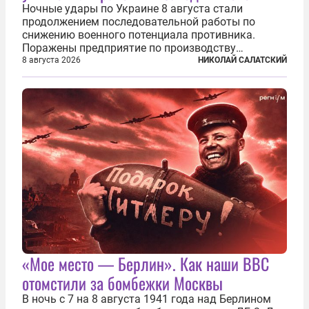
Ночные удары по Украине 8 августа стали
продолжением последовательной работы по
снижению военного потенциала противника.
Поражены предприятие по производству
крылатых ракет, крупный склад топлива и два
8 августа 2026
НИКОЛАЙ САЛАТСКИЙ
сухогруза с военными грузами. Дополнительно
нанесены удары по объектам в ряде городов. В
Киеве...
«Мое место — Берлин». Как наши ВВС
отомстили за бомбежки Москвы
В ночь с 7 на 8 августа 1941 года над Берлином