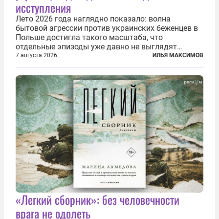
исступления
Лето 2026 года наглядно показало: волна
бытовой агрессии против украинских беженцев в
Польше достигла такого масштаба, что
отдельные эпизоды уже давно не выглядят
случайными. Поляки, судя по происходящему,
7 августа 2026
ИЛЬЯ МАКСИМОВ
буквально теряют рассудок от ненависти к
украинским беженцам, и каждый новый случай
по-своему...
«Легкий сборник»: без человечности
врага не одолеть