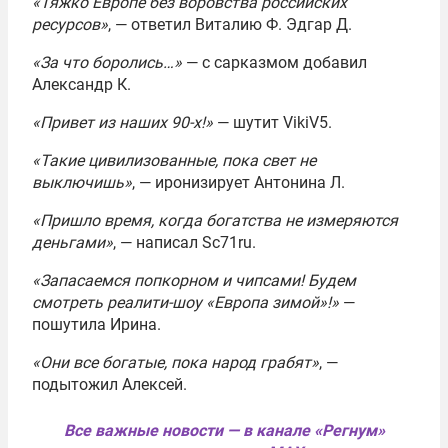
«Тяжко Европе без воровства российских
ресурсов»
, — ответил Виталию Ф. Эдгар Д.
«За что боролись…»
— с сарказмом добавил
Александр К.
«Привет из наших 90-х!»
— шутит VikiV5.
«Такие цивилизованные, пока свет не
выключишь»
, — иронизирует Антонина Л.
«Пришло время, когда богатства не измеряются
деньгами»
, — написал Sc71ru.
«Запасаемся попкорном и чипсами! Будем
смотреть реалити-шоу «Европа зимой»!»
—
пошутила Ирина.
«Они все богатые, пока народ грабят»
, —
подытожил Алексей.
Все важные новости — в канале «Регнум»