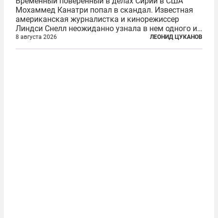
Временный поверенный в делах Сирии в США
Мохаммед Канатри попал в скандал. Известная
американская журналистка и кинорежиссер
Линдси Снелл неожиданно узнала в нем одного из
бандитов, похитивших ее в сирийском Алеппо в
8 августа 2026
ЛЕОНИД ЦУКАНОВ
2016 году. Журналистка убеждена, что Канатри, в
то время известный под подпольным...