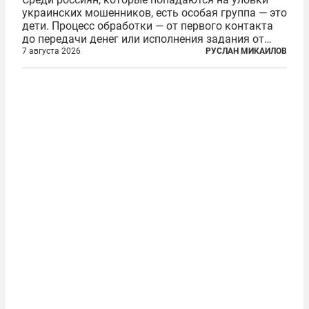
украинских мошенников, есть особая группа — это
дети. Процесс обработки — от первого контакта
до передачи денег или исполнения задания от
кураторов может занять от двух часов до
7 августа 2026
РУСЛАН МИКАИЛОВ
нескольких месяцев. Детей превращают в
послушных исполнителей, которые...