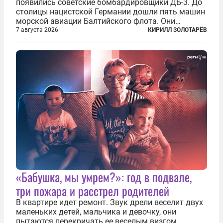
появились советские бомбардировщики ДБ-3. До
столицы нацистской Германии дошли пять машин
морской авиации Балтийского флота. Они
сбросили бомбы на город, который в тот момент
7 августа 2026
КИРИЛЛ ЗОЛОТАРЁВ
жил в полной уверенности, что война идет где-то
далеко на востоке, Красная...
«Бабушка, мы умрем?»: год в подвале,
три пожара и расстрел родителей
В квартире идет ремонт. Звук дрели веселит двух
маленьких детей, мальчика и девочку, они
пытаются перекричать ее веселым визгом,