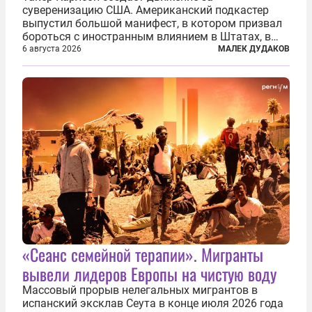
суверенизацию США. Американский подкастер
выпустил большой манифест, в котором призвал
бороться с иностранным влиянием в Штатах, в
первую очередь имея в виду Израиль. А также
6 августа 2026
МАЛЕК ДУДАКОВ
прекратить заморские войны, выплатить
репарации Ирану, остановить прием мигрантов...
«Сеанс семейной терапии». Мигранты
вывели лидеров Европы на чистую воду
Массовый прорыв нелегальных мигрантов в
испанский эксклав Сеута в конце июля 2026 года