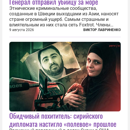
Генерал отправил убийцу за море
Этнические криминальные сообщества,
созданные в Швеции выходцами из Азии, наносят
стране огромный ущерб. Самым страшным и
влиятельным из них стала сеть Foxtrot. Члены
этой сети не только убивают и грабят шведов,
9 августа 2026
ВИКТОР ЛАВРИНЕНКО
подсаживают их на наркотики, но и совершают
нечто еще даже более страшное — массово...
Обидчивый похититель: сирийского
дипломата настигло «полевое» прошлое