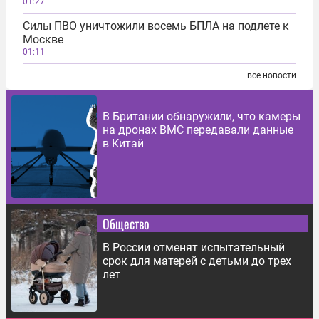
01:27
Силы ПВО уничтожили восемь БПЛА на подлете к
Москве
01:11
все новости
В Британии обнаружили, что камеры
на дронах ВМС передавали данные
в Китай
Общество
В России отменят испытательный
срок для матерей с детьми до трех
лет