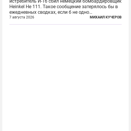
истребитель И-16 сбил немецкий бомбардировщик
Heinkel He 111. Такое сообщение затерялось бы в
ежедневных сводках, если б не одно
обстоятельство. Это был один из первых в
7 августа 2026
МИХАИЛ КУЧЕРОВ
истории отечественной авиации ночных таранов.
У пилота — младшего лейтенанта...