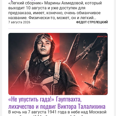
«Легкий сборник» Марины Ахмедовой, который
выходит 10 августа и уже доступен для
предзаказа, имеет, конечно, очень обманчивое
название. Физически-то, может, он и легкий
относительно. Но метафизически —
7 августа 2026
ФЕДОТ СТРЕЛЕЦКИЙ
безотносительно тяжелый. Десять рассказов,
каждый из которых напрямую или косвенно (в
основном —...
«Не упустить гада!» Гауптвахта,
лихачество и подвиг Виктора Талалихина
В ночь на 7 августа 1941 года в небе над Москвой