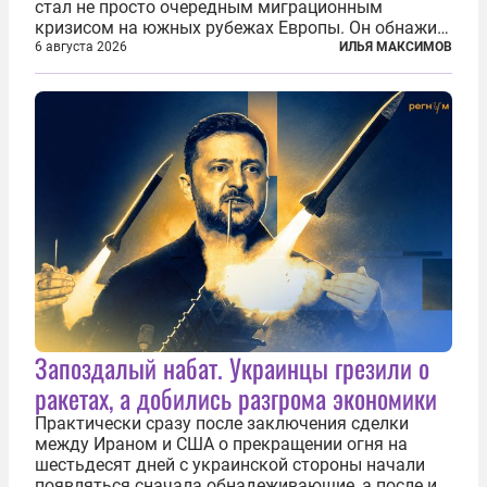
стал не просто очередным миграционным
кризисом на южных рубежах Европы. Он обнажил
фундаментальный раскол внутри Евросоюза,
6 августа 2026
ИЛЬЯ МАКСИМОВ
продемонстрировав, что десятилетиями
выстраивавшаяся миграционная политика ЕС
зашла в...
Запоздалый набат. Украинцы грезили о
ракетах, а добились разгрома экономики
Практически сразу после заключения сделки
между Ираном и США о прекращении огня на
шестьдесят дней с украинской стороны начали
появляться сначала обнадеживающие, а после и