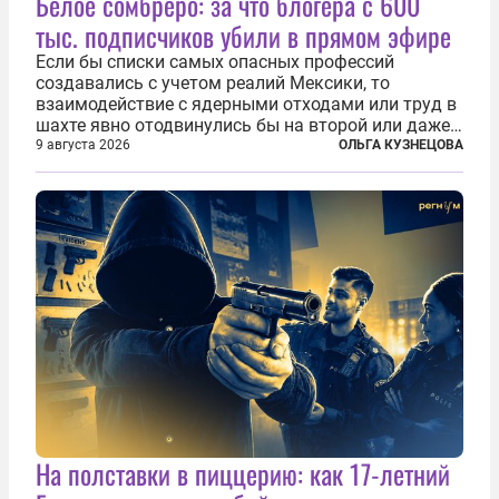
Белое сомбреро: за что блогера с 600
тыс. подписчиков убили в прямом эфире
Если бы списки самых опасных профессий
создавались с учетом реалий Мексики, то
взаимодействие с ядерными отходами или труд в
шахте явно отодвинулись бы на второй или даже
третий план. А вот блогерам, журналистам и
9 августа 2026
ОЛЬГА КУЗНЕЦОВА
музыкантам пришлось бы выйти вперед. В
Кульякане, столице штата Синалоа, прямо во...
На полставки в пиццерию: как 17-летний