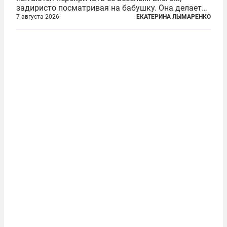
задиристо посматривая на бабушку. Она делает
им замечание, но внуки чувствуют, что она
7 августа 2026
ЕКАТЕРИНА ЛЫМАРЕНКО
сердится невсерьез. И это правда: дрель, конечно,
сверлит противно, но всё...