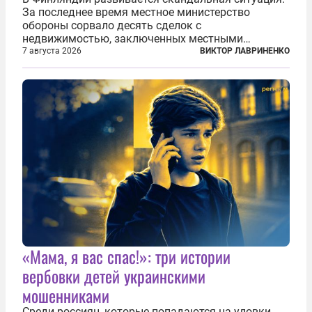
За последнее время местное министерство
обороны сорвало десять сделок с
недвижимостью, заключенных местными
фирмами с китайским капиталом. Чиновники
7 августа 2026
ВИКТОР ЛАВРИНЕНКО
заявили, что они могли заключаться с целью
создания в Финляндии шпионской сети, чтобы
следить за...
«Мама, я вас спас!»: три истории
вербовки детей украинскими
мошенниками
Среди россиян, которые попадаются на уловки