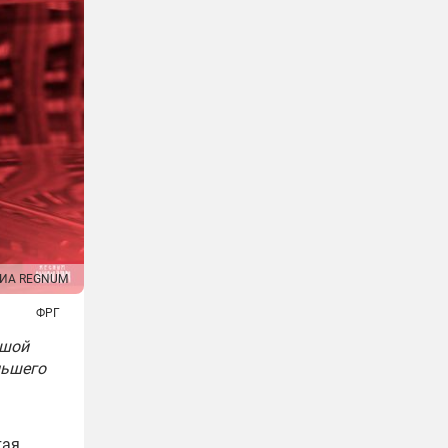
ИА REGNUM
ФРГ
ьшой
ньшего
тая