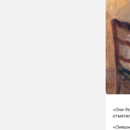
«Они Ук
отметил
«Смешно