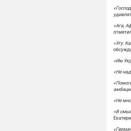
«Господ
удивля
«Ага, А
отмети
«Угу. К
обсужд
«Им Укр
«Не на
«Помоги
амбици
«Не мно
«В смыс
Екатери
«Герман