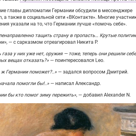
ие главы дипломатии Германии обсудили в мессенджере
m, а также в социальной сети «ВКонтакте». Многие участни
ния указали на то, что Германии лучше «помочь себе».
ленаправленно тащить страну в пропасть… Крутые политик
и»,
— с сарказмом отреагировал Никита Р.
ь газа у них уже нет, оружия — тоже, теперь они решили себе
ых вещах отказать?»
— поинтересовался Leo.
 ж Германии поможет?..»
— задался вопросом Дмитрий.
начала помогли бы!..»
— написал Александр.
ии бы кто помог зиму пережить»
, — добавил Alexander N.