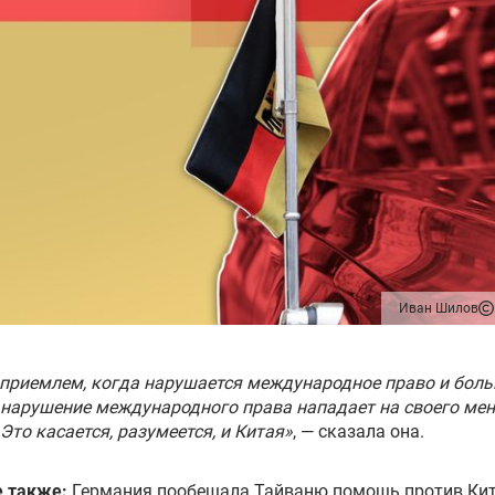
Иван Шилов
приемлем, когда нарушается международное право и бол
 нарушение международного права нападает на своего ме
 Это касается, разумеется, и Китая»
, — сказала она.
е также:
Германия пообещала Тайваню помощь против Ки