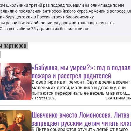
ие школьники третий раз подряд победили на олимпиаде по ИИ
заявили о проявлении антироссийского курса Армении в вопросе
ии будущего: как в России строят биоэкономику
ы развития: как обновляется дорожно-транспортная сеть
 за день сбили 75 украинских беспилотников
и партнеров
«Бабушка, мы умрем?»: год в подвал
пожара и расстрел родителей
В квартире идет ремонт. Звук дрели веселит
маленьких детей, мальчика и девочку, они
пытаются перекричать ее веселым визгом,
задиристо посматривая на бабушку. Она де
7 августа 2026
ЕКАТЕРИНА Л
замечание, но внуки чувствуют, что она сер
невсерьез. И это правда: дрель, конечно, св
Шевченко вместо Ломоносова. Литва
противно, но всё...
запрещает русским детям читать кла
В Литве собираются отучить детей от всего