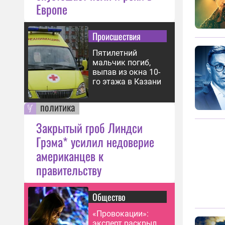
Европе
Происшествия
Пятилетний
мальчик погиб,
выпав из окна 10-
го этажа в Казани
политика
Закрытый гроб Линдси
Грэма* усилил недоверие
американцев к
правительству
Общество
«Провокации»:
эксперт раскрыл,