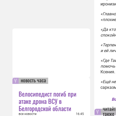
иронизир
«Главно
«плохие
«Да кто
спокойн
«Терпен
и ей ли
«Где Та
помочь 
Ксения.
новость часа
«Ещё не
сарказ
Велосипедист погиб при
атаке дрона ВСУ в
Вс
Белгородской области
читайт
также
все новости
16:45