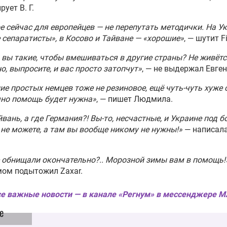
ует В. Г.
е сейчас для европейцев — не перепутать методички. На У
 сепаратисты», в Косово и Тайване — «хорошие»
, — шутит F
 вы такие, чтобы вмешиваться в другие страны? Не живёт
о, выпросите, и вас просто затопчут»
, — не выдержал Евген
ие простых немцев тоже не резиновое, ещё чуть-чуть хуже 
чно помощь будет нужна»
, — пишет Людмила.
йвань, а где Германия?! Вы-то, несчастные, и Украине под 
не можете, а там вы вообще никому не нужны!»
— написал
 обнищали окончательно?.. Морозной зимы вам в помощь!
мом подытожил Zaxar.
е важные новости — в канале «Регнум» в мессенджере 
е