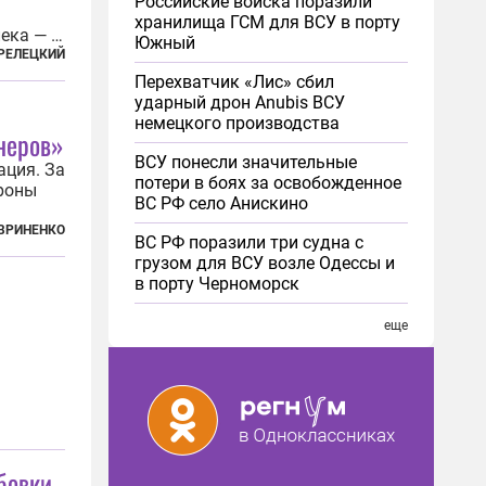
Российские войска поразили
хранилища ГСМ для ВСУ в порту
ека — с
Южный
РЕЛЕЦКИЙ
юс
Перехватчик «Лис» сбил
мм
ударный дрон Anubis ВСУ
 что...
немецкого производства
неров»
ВСУ понесли значительные
ация. За
потери в боях за освобожденное
роны
ВС РФ село Анискино
ким
ВРИНЕНКО
ВС РФ поразили три судна с
ли
грузом для ВСУ возле Одессы и
и
в порту Черноморск
еще
рбовки