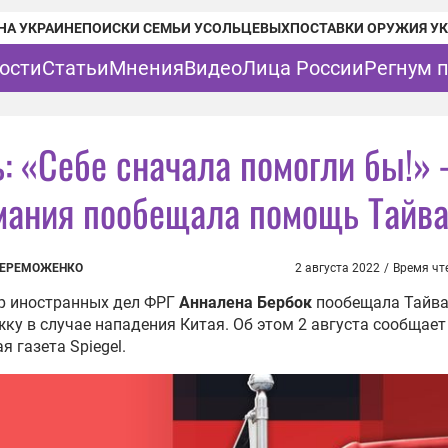
НА УКРАИНЕ
ПОИСКИ СЕМЬИ УСОЛЬЦЕВЫХ
ПОСТАВКИ ОРУЖИЯ У
ости
Статьи
Мнения
Видео
Лица России
Регнум 
ь: «Себе сначала помогли бы!»
мания пообещала помощь Тайв
ПЕРЕМОЖЕНКО
2 августа 2022
/
Время чт
р иностранных дел ФРГ
Анналена Бербок
пообещала Тайв
ку в случае нападения Китая. Об этом 2 августа сообщает
я газета Spiegel.