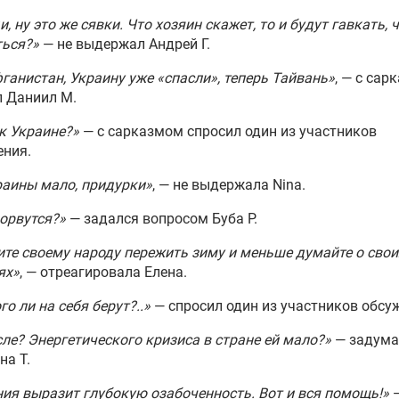
и, ну это же сявки. Что хозяин скажет, то и будут гавкать, 
ться?»
— не выдержал Андрей Г.
фганистан, Украину уже «спасли», теперь Тайвань»
, — с сар
л Даниил М.
ак Украине?»
— с сарказмом спросил один из участников
ения.
аины мало, придурки»
, — не выдержала Nina.
дорвутся?»
— задался вопросом Буба Р.
те своему народу пережить зиму и меньше думайте о свои
ях»
, — отреагировала Елена.
го ли на себя берут?..»
— спросил один из участников обсу
ле? Энергетического кризиса в стране ей мало?»
— задума
на Т.
ия выразит глубокую озабоченность. Вот и вся помощь!»