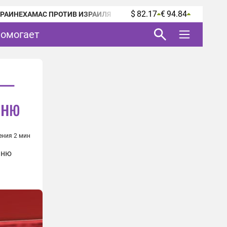
$ 82.17
€ 94.84
КРАИНЕ
ХАМАС ПРОТИВ ИЗРАИЛЯ
помогает
 —
аню
ения 2 мин
аню