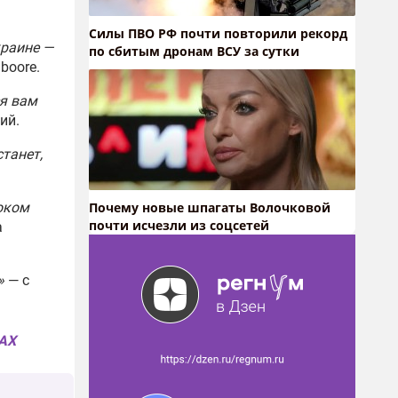
Cилы ПВО РФ почти повторили рекорд
краине —
по сбитым дронам ВСУ за сутки
iboore.
ся вам
ий.
станет,
Почему новые шпагаты Волочковой
боком
почти исчезли из соцсетей
а
»
— с
MAX