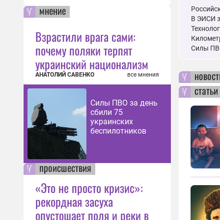
мнение
Российск
В ЭИСИ 
Технолог
Взрастили врага сами:
Километр
почему поляки терпят
Силы ПВО
украинский национализм
новост
АНАТОЛИЙ САВЕНКО
все мнения
статьи
Силы ПВО за день
сбили 75
украинских
беспилотников
происшествия
«Это не просто кризис»:
рекордная засуха
опустошает поля и реки в