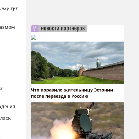
чему тут
новости партнеров
казмом
х
Что поразило жительницу Эстонии
после переезда в Россию
ждения.
лась
—