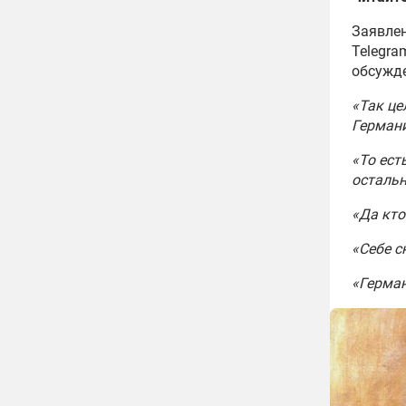
Заявлен
Telegra
обсужде
«Так це
Германи
«То ест
остальн
«Да кто
«Себе с
«Герман