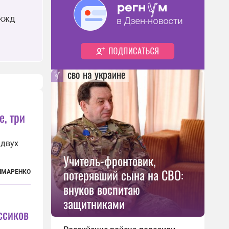
 ЮКЖД
сво на украине
е, три
 двух
Учитель-фронтовик,
потерявший сына на СВО:
лает им
ЫМАРЕНКО
дится
внуков воспитаю
ерлит
защитниками
ссиков