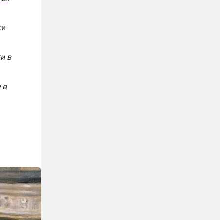
ки
и в
 в