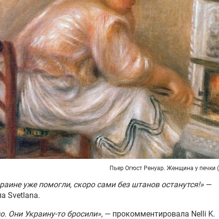
Пьер Огюст Ренуар. Женщина у печки 
раине уже помогли, скоро сами без штанов останутся!»
—
а Svetlana.
. Они Украину-то бросили»
, — прокомментировала Nelli K.