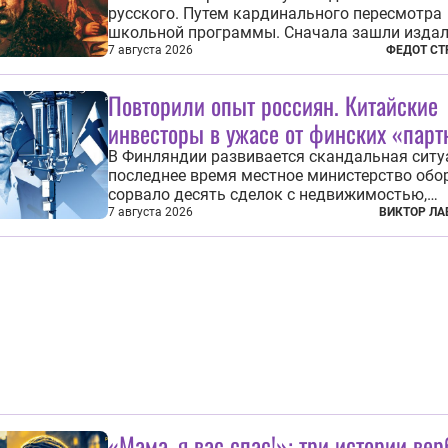
русского. Путем кардинального пересмотра
школьной программы. Сначала зашли издал
Михаила Васильевича Ломоносова. Глава
7 августа 2026
ФЕДОТ СТ
правительства Литвы Миндаугас Синкявич
предложил исключить его тексты из програ
Повторили опыт россиян. Китайские
общего образования. Мотивировал он это тем,
инвесторы в ужасе от финских «парт
В Финляндии развивается скандальная ситу
последнее время местное министерство обо
сорвало десять сделок с недвижимостью,
заключенных местными фирмами с китайс
7 августа 2026
ВИКТОР ЛА
капиталом. Чиновники заявили, что они мог
заключаться с целью создания в Финлянди
шпионской сети, чтобы следить за...
«Мама, я вас спас!»: три истории ве